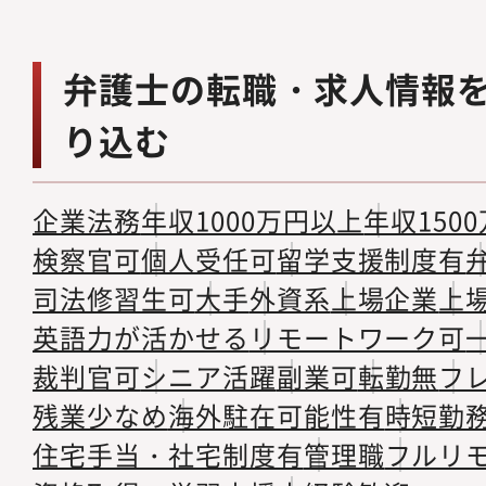
弁護士の転職・求人情報
り込む
企業法務
年収1000万円以上
年収150
検察官可
個人受任可
留学支援制度有
司法修習生可
大手
外資系
上場企業
上
英語力が活かせる
リモートワーク可
裁判官可
シニア活躍
副業可
転勤無
フ
残業少なめ
海外駐在可能性有
時短勤
住宅手当・社宅制度有
管理職
フルリ