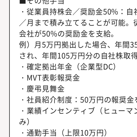
■その他手当
・従業員持株会／奨励金50%：自
／月まで積み立てることが可能。
会社が50%の奨励金を支給。
例）月5万円拠出した場合、年間3
され、年間105万円分の自社株取
・確定拠出年金（企業型DC）
・MVT表彰報奨金
・慶弔見舞金
・社員紹介制度：50万円の報奨金
・業績インセンティブ（ヒューマ
み）
・通勤手当（上限10万円）