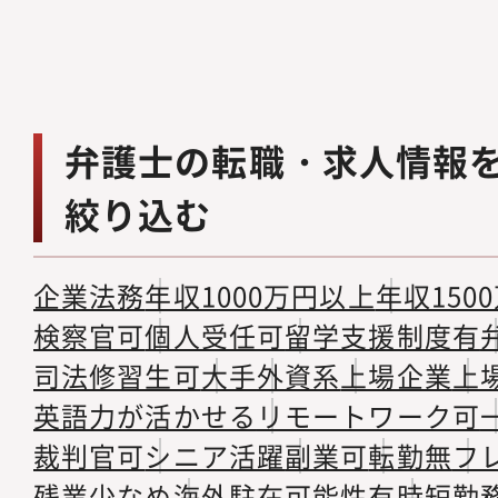
弁護士の転職・求人情報
絞り込む
企業法務
年収1000万円以上
年収150
検察官可
個人受任可
留学支援制度有
司法修習生可
大手
外資系
上場企業
上
英語力が活かせる
リモートワーク可
裁判官可
シニア活躍
副業可
転勤無
フ
残業少なめ
海外駐在可能性有
時短勤