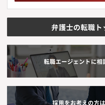
の法改正を先読みした
デート提案各事業部と
プライアンス」研修の
弁護士の転職ト
的リテラシー向上のた
組織構成メンバー2名
ションの魅力】・代表
断に直結するリーガル
転職エージェントに相
能です。・上場前後の
て、極めて市場価値の
習得できます。・キャ
じ、早期に法務責任者
採用をお考えの方