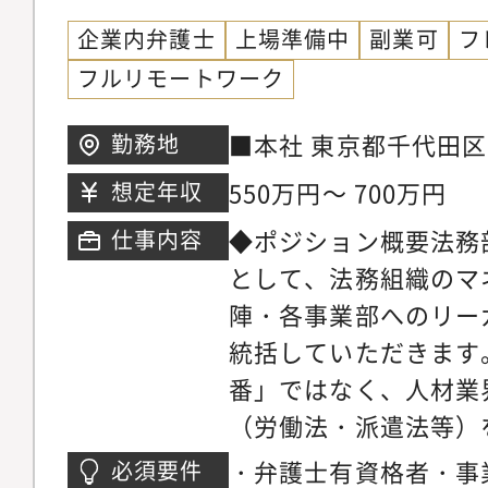
企業内弁護士
上場準備中
副業可
フ
フルリモートワーク
■本社 東京都千代田区内
勤務地
際ビル3階
550万円～ 700万円
想定年収
◆ポジション概要法務
仕事内容
として、法務組織のマ
陣・各事業部へのリー
統括していただきます
番」ではなく、人材業
（労働法・派遣法等）
事業成長とガバナンス
・弁護士有資格者・事
必須要件