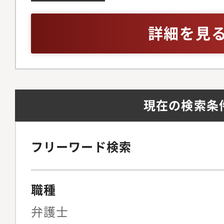
略の立案」を期待して
験（3~5年）・各種
備を見据えた組織体制
渉経験・日本語ビジネ
詳細を見
法務の観点から経営判
中国語レベルは不問
プライアンス文化をゼ
る牽引役を担っていた
ジメント・法務戦略法
現在の検索条
ト（メンバーの育成、
理）全社的なリーガル
よび中長期的な法務戦
フリーワード検索
の折衝・連携およびリ
営陣に対する法的論点
職種
のサポート◆契約法務
統括複雑な契約スキー
弁護士