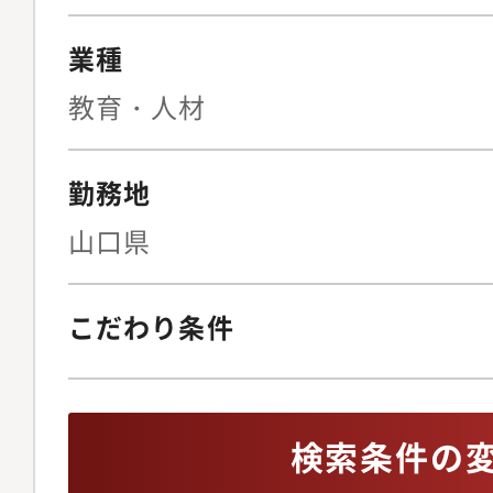
BPO、新規SaaS事
クヘッジ策の立案契約
業種
（月30?50件程度の
教育・人材
計、リーガルテックの
止めない法務」を実現
勤務地
ニュアル整備の指揮◆I
ス・リスク管理上場審
山口県
ガバナンス体制の構築
株主総会の事務局運営
こだわり条件
化内部通報制度の整備
イアンス違反発生時の
ISMSを含む、全社情
検索条件の
報保護体制の監督◆事
ンス文化の醸成労働者