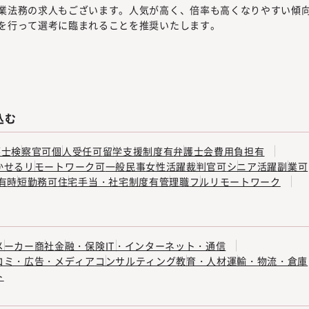
業法務の求人もございます。人気が高く、倍率も高くなりやすい傾
を行って選考に臨まれることを推奨いたします。
込む
護士
検察官可
個人受任可
留学支援制度有
弁護士会費用負担有
かせる
リモートワーク可
一般民事
女性活躍
裁判官可
シニア活躍
副業可
有
時短勤務可
住宅手当・社宅制度有
管理職
フルリモートワーク
メーカー
商社
金融・保険
IT・インターネット・通信
コミ・広告・メディア
コンサルティング
教育・人材
運輸・物流・倉庫
ト