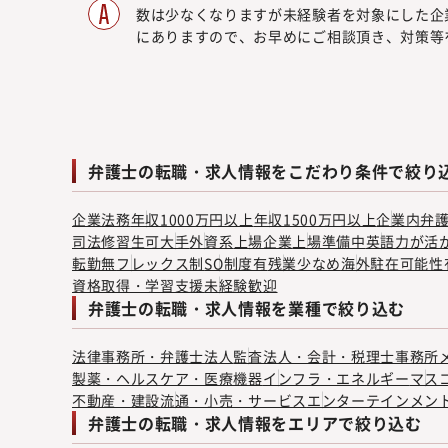
数は少なくなりますが未経験者を対象にした企
にありますので、お早めにご相談頂き、対策等
弁護士の転職・求人情報をこだわり条件で絞り
企業法務
年収1000万円以上
年収1500万円以上
企業内弁
司法修習生可
大手
外資系
上場企業
上場準備中
英語力が活
転勤無
フレックス制
SO制度有
残業少なめ
海外駐在可能性
資格取得・学習支援
未経験歓迎
弁護士の転職・求人情報を業種で絞り込む
法律事務所・弁護士法人
監査法人・会計・税理士事務所
製薬・ヘルスケア・医療機器
インフラ・エネルギー
マス
不動産・建設
流通・小売・サービス
エンターテインメン
弁護士の転職・求人情報をエリアで絞り込む