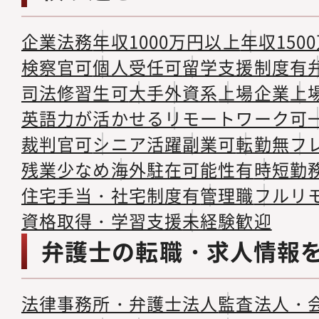
企業法務
年収1000万円以上
年収150
検察官可
個人受任可
留学支援制度有
司法修習生可
大手
外資系
上場企業
上
英語力が活かせる
リモートワーク可
裁判官可
シニア活躍
副業可
転勤無
フ
残業少なめ
海外駐在可能性有
時短勤
住宅手当・社宅制度有
管理職
フルリ
資格取得・学習支援
未経験歓迎
弁護士の転職・求人情報
法律事務所・弁護士法人
監査法人・