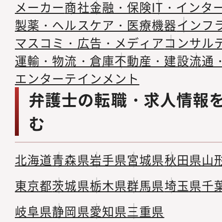
メーカー
商社
金融・保険
IT・インタ
製薬・ヘルスケア・医療機器
インフ
マスコミ・広告・メディア
コンサル
運輸・物流・倉庫
不動産・建設
流通
エンターテインメント
弁護士の転職・求人情報
む
北海道
青森県
岩手県
宮城県
秋田県
山
東京都
茨城県
栃木県
群馬県
埼玉県
千
岐阜県
静岡県
愛知県
三重県