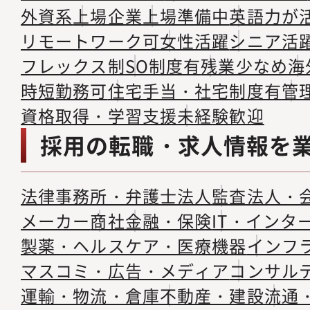
外資系
上場企業
上場準備中
英語力が
リモートワーク可
女性活躍
シニア活
フレックス制
SO制度有
残業少なめ
海
時短勤務可
住宅手当・社宅制度有
管
資格取得・学習支援
未経験歓迎
採用の転職・求人情報を
法律事務所・弁護士法人
監査法人・
メーカー
商社
金融・保険
IT・インタ
製薬・ヘルスケア・医療機器
インフ
マスコミ・広告・メディア
コンサル
運輸・物流・倉庫
不動産・建設
流通