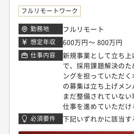
フルリモートワーク
フルリモート
勤務地
600万円～ 800万円
想定年収
新規事業として立ち上
仕事内容
で、採用課題解決のた
ングを担っていただく
の募集は立ち上げメン
まだ整備されていない
仕事を進めていただけ
す！（※採用、RPO
下記いずれかに該当す
必須要件
対象になります）【具
がある方（5年以上）