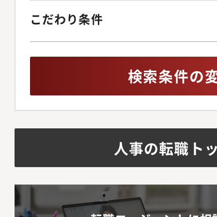
予算（採用費、業務委
すべての人の可能性を
こだわり条件
成及びトラッキング・
会と活躍できる場と、
関する継続的な数値管
在、就労支援の事業所
効率と生産性の最大化
ですが、日本全国10
検索条件の
ントするチーム構成】
事業拡大を計画してい
名、正社員（中途）1
新規で立ち上げたRP
計4名。
業です。まだまだ整っ
ため、考えながら行動
善していく。そんなア
人事の転職ト
いく必要があります。
バーもいれば、未経験
バーもいます。大事な
自走できること」「わ