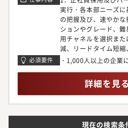
だけます！・ライフも
実行・各本部ニーズに
員が働きやすい環境作
の把握及び、速やかな
は、残業平均月10H
ションやグレード、難
年間休日120とメリハ
用チャネルを選択また
す。・キャリアアップ
減、リードタイム短縮
や有資格者による研修
フォーマンス向上に向
長期的にあなたの成長
・1,000人以上の企
必須要件
及び採用プロセス全体
業部を牽引するメイン
は、左記企業に対する
採用管理・各本部ニー
リアアップはもちろん
経験3年以上・採用領
詳細を見
プロセス／契約更新等
キャリアチェンジする
は、採用コンサルティ
託先のマネジメント・
属部署】RPO事業部門
を伴う部下のマネジメ
遣採用管理プロセス効
用 を掛け合わせた、
営層に対する人事施策
及び実行3．人財調達
モデルの構築を進めて
内外での経営層を含む
現在の検索条
用マーケットに応じた
就労した障がい者の5