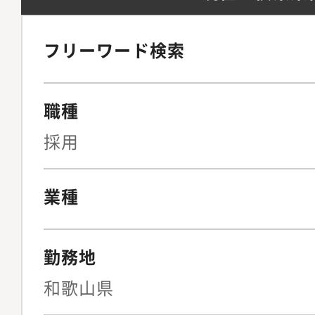
リレーションシップ構
企画立案及び実行 例
まう、また企業人事側
まらず様々な人事領域
副業人材／外国人人材の
用への課題や対応が後
る志向を持つ方
フリーワード検索
外部サービス等新規技
ど、業界全体に課題を
事高効率オペレーショ
援を通じ企業に就職を
職種
び実行4．社内人財の適
の中で取得できるスキ
ジネス部門と効果的な
採用
きる場が少なく、社会
の実現のコーディネー
持った方々と、企業側
各本部の社内人財調達
ているのが現状です。弊
業種
切配置推進に関する施
することで取得できる
各部門における人件費
高め、結果として企業
勤務地
配置（採用／異動／業
欲しかった」といって
配置手法の組み合わせ
の場を広げ、安定的に
和歌山県
案と実行5．予算・チ
しております。【この