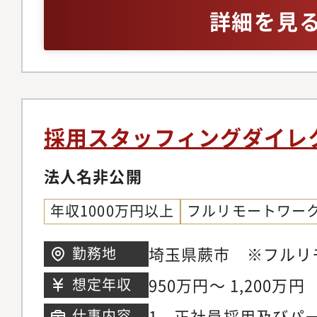
ディレクターとして、
作りや採用設計をされ
詳細を見
かかわる案件の戦略策
理、品質管理などの全
きます。また、メンバ
要な役割としてお願い
採用戦略の設計・採用
採用スタッフィングダイレ
計・母集団形成 媒体の選定 スカウトの送
付 エージェント関係構築・面接代行など実
法人名非公開
務はオペレーターが担
年収1000万円以上
フルリモートワー
はディレクション業務
【魅力ポイント】・好
埼玉県蕨市 ※フルリ
勤務地
当ポジションは全員が
950万円～ 1,200万円
想定年収
のため、移動時間がな
1．正社員採用及びパ
仕事内容