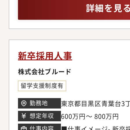
ミュニケーション・電
チャットツールの活用経
詳細を見
来客対応・その他採用
PowerPointを使
Outlook、Teams
新卒採用人事
株式会社ブルード
留学支援制度有
東京都目黒区青葉台3丁
勤務地
葉台タワー 7階
600万円～ 800万円
想定年収
■仕事イメージ- 新
仕事内容