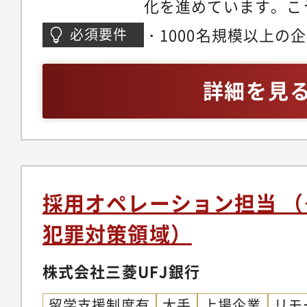
化を進めています。こ
様な経験を有する人材
・1000名規模以上の
必須要件
となっており、キャリ
務を2年以上・採用に
バル金融犯罪対策の企
主導またはメンバーと
詳細を見
担っていただく人材を
ダイレクトソーシング
業務は、部内の各Gr
業務への関心・Excel、
人材の採用目標達成の
キル・Outlook、Te
担っていただくことを
具体的な業務詳細・採
採用オペレーション担当 
ト・現場ヒアリング・
犯罪対策領域）
及び新規作成・母集団
画・推進・エージェン
株式会社三菱UFJ銀行
ン・ダイレクトソーシ
留学支援制度有
大手
上場企業
リモ