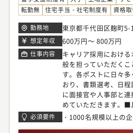
やフォローアップ面談
転勤無
住宅手当・社宅制度有
資格取
対応
東京都千代田区麹町5-1
勤務地
ワー
600万円～ 800万円
想定年収
キャリア採用における
仕事内容
般を担っていただくこ
す。各ポストに日々多
おり、書類選考、日程
に面接官や人事部と連
めていただきます。■
募～各面接設定までの
・1000名規模以上の
必須要件
応・Teamsを活用し
上・外部企業とのコミ