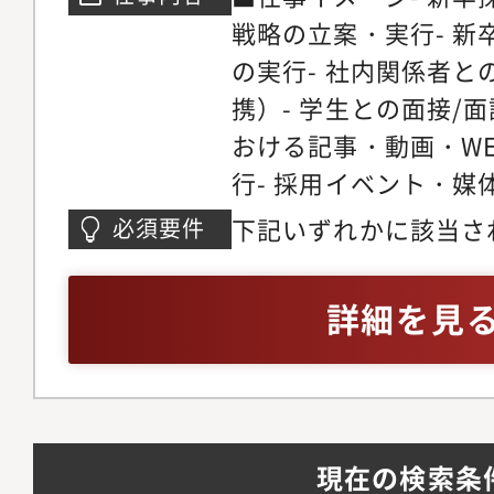
戦略の立案・実行- 
の実行- 社内関係者
携）- 学生との面接/
おける記事・動画・W
行- 採用イベント・媒体
ンターンシップや選考
下記いずれかに該当さ
必須要件
ジェント開拓・深耕-
採用とKPI達成経験・
アトラクト設計- オ
CAとしてKPI達成経験
詳細を見
ドマップの設計・アッ
FS・カスタマーサクセ
計・アップデート
現在の検索条