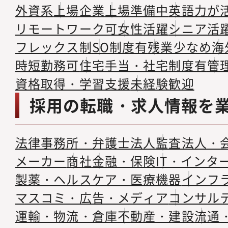
外資系
上場企業
上場準備中
英語力が
リモートワーク可
女性活躍
シニア活
フレックス制
SO制度有
残業少なめ
海
時短勤務可
住宅手当・社宅制度有
管
資格取得・学習支援
未経験歓迎
採用の転職・求人情報を
法律事務所・弁護士法人
監査法人・
メーカー
商社
金融・保険
IT・インタ
製薬・ヘルスケア・医療機器
インフ
マスコミ・広告・メディア
コンサル
運輸・物流・倉庫
不動産・建設
流通