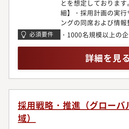
とを想定しております
細】・採用計画の実行
ングの同席および情報
更新および新規作成サ
・1000名規模以上の
必須要件
策の企画・推進サポー
上・社内外ステークホ
コミュニケーション・
ケーション経験・Excel
詳細を見
グ・候補者との日程調
した資料作成経験・Out
アル面談やフォローア
スキル
対応・採用プロセス全
善
採用戦略・推進（グローバ
域）