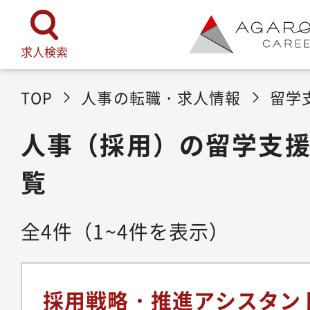
求人検索
TOP
人事の転職・求人情報
留学
人事（採用）の留学支
覧
全
4
件
（1~4件を表示）
採用戦略・推進アシスタン