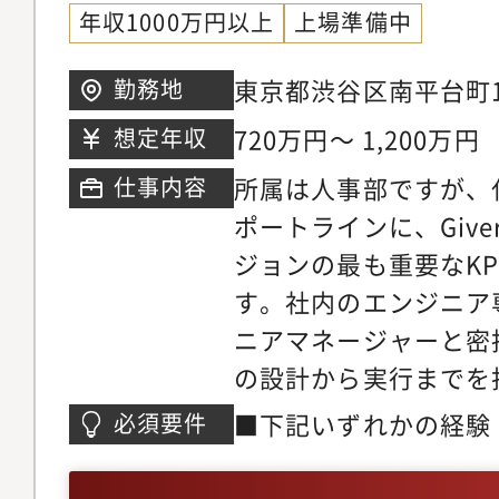
年収1000万円以上
上場準備中
東京都渋谷区南平台町15
勤務地
経営層と連携しながら
720万円～ 1,200万円
想定年収
め、基本的に出社で勤
所属は人事部ですが、
仕事内容
庭都合やご自身の生産
ポートラインに、Giv
ワークなど柔軟に対応
ジョンの最も重要なKP
す。社内のエンジニア
ニアマネージャーと密
の設計から実行までを
また、経営統括執行役
■下記いずれかの経験
必須要件
ら、重要な意思決定や
する実務経験（3年以
ただきます。【主な担