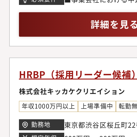
イレクトリクルーティ
■エグゼクティブクラ
プロセス設計、候補者
用リード経験■事業戦
詳細を見
トマネジメント■採用
採用計画策定・実行経
用、新規チャネル開拓
はプロダクト職種の採
用オペレーション改善
責任者と連携し、採用
に）
セス設計まで推進した
HRBP（採用リーダー候補
株式会社キッカケクリエイション
年収1000万円以上
上場準備中
転勤
東京都渋谷区桜丘町22番1
勤務地
3階※転勤なし・JR『