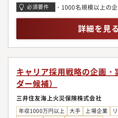
様な経験を有する人材
・1000名規模以上の
必須要件
となっており、キャリ
務を2年以上・採用に
バル金融犯罪対策の企
主導またはメンバーと
詳細を見
担っていただく人材を
ダイレクトソーシング
業務は、部内の各Gr
業務への関心・Excel、
人材の採用目標達成の
キル・Outlook、Te
担っていただくことを
具体的な業務詳細・採
キャリア採用戦略の企画・
ト・現場ヒアリング・
ダー候補）
及び新規作成・母集団
画・推進・エージェン
三井住友海上火災保険株式会社
ン・ダイレクトソーシ
年収1000万円以上
大手
上場企業
やフォローアップ面談