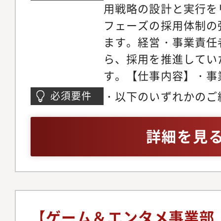
用戦略の設計と実行を
（DevRel、エンジ
フェーズの採用体制の
の立ち上げ・MANA
ます。経営・事業責任
ド案件の構築支援体制
ら、採用を推進してい
開に向けた東アジア拠
す。【仕事内容】・事
ジニア採用の強化（FY2
た採用目標・KPI設
標）【主な採用ポジシ
・以下のいずれかのご
必須要件
定と予実管理・採用チ
ン・AIエンジニア・A
タートアップ企業の採
ント・母集団形成戦略
テクト・セールスエンジ
30名を採用されたご
詳細を見
の最適化・採用ブラン
ニア・グローバル開発
マネージャーとして、
ング企画・各事業部マ
バー・新卒AIエンジ
人材紹介の支援のご経
連携しEX（Employee
ンジニア採用・DevR
採用課題の改善施策に
推進【身に着けられる
組織の採用戦略立案か
視点を持った採用戦略
界をリードするDevR
【ゲーム＆エンタメ事業部（