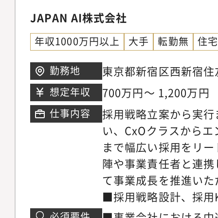
JAPAN AI株式会社
年収1000万円以上
大手
転勤無
住
東京都新宿区西新宿住
勤務地
ワー 5／6階
700万円～ 1,200万円
想定年収
採用戦略立案から実行
仕事内容
い、CxOクラスから
まで幅広い採用をリー
陣や事業責任者と連携
て事業成長を推進いた
■採用戦略設計、採用K
部門長・エンジニア・
■事業会社における中
必須要件