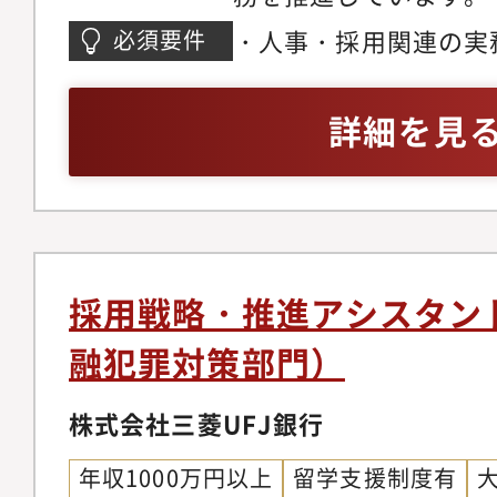
用業務のうち主にキャ
・人事・採用関連の実
必須要件
他（1）～（8）の領
※業界経験は不問・論
人事領域を3～4割ご
表現力の高い方、OA
詳細を見
的に業務範囲の拡大や
方・スピード感をもっ
ションの可能性があり
を同時並行的に推進す
価・報酬制度の運営：
人事としてのご経験が1
を担い、またレベルア
上の人事経験必須人事
り組みの推進。（2）
領域（新卒採用、人事
採用戦略・推進アシスタン
計画の作成、人件費予
も歓迎
融犯罪対策部門）
材開発：階層別研修（
ル研修・語学研修等の
株式会社三菱UFJ銀行
補育成。（4）組織開
年収1000万円以上
留学支援制度有
基づくＰＤＣＡの推進