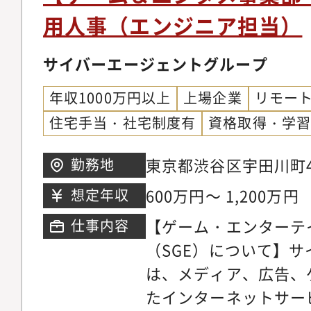
的に構築するスキル・EX
開発組織HRBP・採
用人事（エンジニア担当）
Experience）を
全体の人事戦略を統括
の実践経験・ゼロベー
マネジメントの統括責
サイバーエージェントグループ
チームを動かすマネジ
Giveryの戦略のある
年収1000万円以上
上場企業
リモー
ていただきます・必然
住宅手当・社宅制度有
資格取得・学
東京都渋谷区宇田川町40-1
勤務地
600万円～ 1,200万円
想定年収
【ゲーム・エンターテ
仕事内容
（SGE）について】
は、メディア、広告、
たインターネットサー