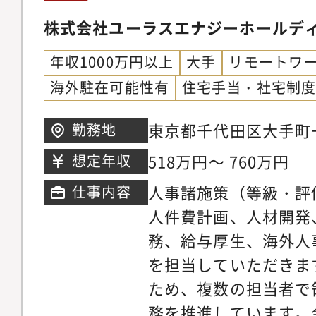
株式会社ユーラスエナジーホールデ
年収1000万円以上
大手
リモートワ
海外駐在可能性有
住宅手当・社宅制
東京都千代田区大手町一
勤務地
ファーストスクエアウ
518万円～ 760万円
想定年収
人事諸施策（等級・評
仕事内容
人件費計画、人材開発
務、給与厚生、海外人
を担当していただきま
ため、複数の担当者で
務を推進しています。