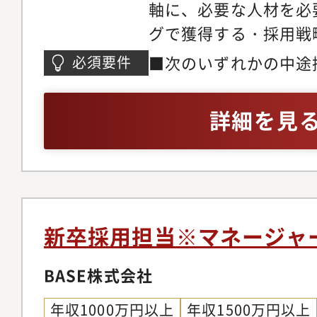
軸に、必要な人材を必
グで獲得する・採用戦
選考オペレーション・
■次のいずれかの中途
必須要件
貫でリードし、経営・
での中途採用の実務経
のある採用機能をつく
介ハイクラスエージェ
詳細を見
略・チャネル戦略・事
用支援経験（2年以上
採用計画・採用予算・
成?クロージングまで
別チャネル戦略（ダイ
ネル戦略（ダイレクト
グ／リファラル／採用
ジェント／RPO）の
ジェント／RPO）の
件を事業・現場と握っ
新卒採用担当※マネージャ
人がいない前提での一
設計・歩留まり管理な
採用の推進・母集団形
BASE株式会社
改善の経験■数値・契
ト?クロージングの一
リテラシー
年収1000万円以上
年収1500万円以上