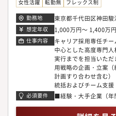
女性活躍
転勤無
フレックス制
対応
東京都千代田区神田駿河
勤務地
1,000万円～ 1,400万
想定年収
キャリア採用専任チーム
仕事内容
中心とした高度専門人
実行までを担当いただ
用戦略の企画・立案（
計画すり合わせ含む）
統括およびチーム支援
ントプールを活用した
■経験・大手企業（年
必須要件
行・採用トレンド調査
目安）でのキャリア採
画・導入・オウンドメ
上）・採用戦略の企画