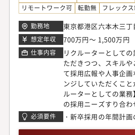
場と要件を握り、採用
リモートワーク可
転勤無
フレックス
件定義の質の担保）・
識したプロセス設計と
東京都港区六本木三丁目
勤務地
レーション・品質管理
本木グランドタワー 3
700万円～ 1,500万円
想定年収
内強化と、人材紹介エ
丁目」駅直結 日比谷線
リクルーターとしての
仕事内容
外部パートナー活用の
より徒歩7分 銀座線
ただきつつ、スキルや
設計、標準リードタイ
13番出口より徒歩7
て採用広報や人事企画
ゲートによる選考スピ
戸線「六本木」駅 5番
ンジしていただくこと
考・面接基準の設計と
ルーターとしての業務
件すり合わせ・評価目
の採用ニーズすり合わ
との接続・役員・現場
ける採用戦略立案、求
を事業意思決定に接続
・新卒採用の年間計画
必須要件
スを利用したダイレク
算など事業運営の基礎
成、選考、クロージン
採用成果創出のためエ