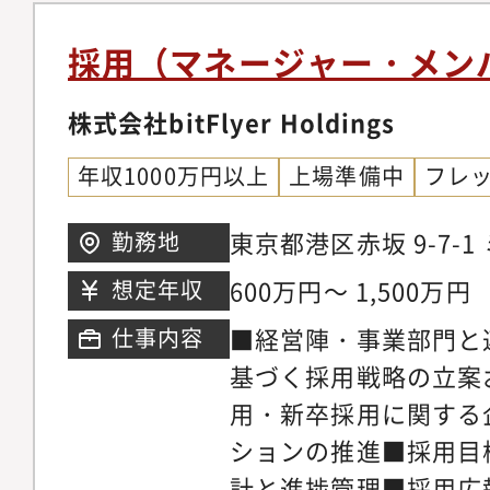
求める人物像（ペルソ
用戦略の立案、実行、
採用（マネージャー・メン
事業部（営業、マーケ
と連携し、事業成長に
株式会社bitFlyer Holdings
義。採用手法（エージ
年収1000万円以上
上場準備中
フレ
など） の選定と運用、
達成に向けた進捗管理
東京都港区赤坂 9-7-
勤務地
の推進：採用広報コン
600万円～ 1,500万円
想定年収
SNS、動画など）の
■経営陣・事業部門と
仕事内容
プロセスの管理・改善
基づく採用戦略の立案
諾までの選考フロー 
用・新卒採用に関する
の向上。面接官トレー
ションの推進■採用目
基準 や評価シート に
計と進捗管理■採用広