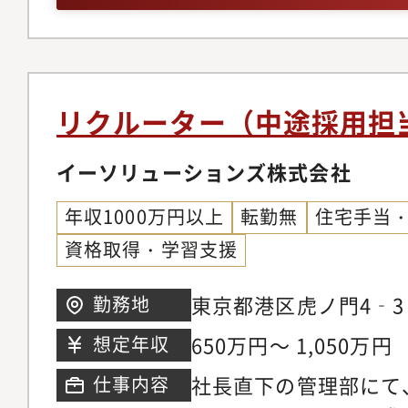
ター」ではありません
の構築・AI技術や最新
と連動した採用戦略を
化、AIスクリーニン
スからエンジニア・ビ
し、採用プロセスを圧
の高いポジションの採
リクルーター（中途採用担
きる方を求めています
営陣・事業部門長と直
イーソリューションズ株式会社
の上流（戦略設計・要
年収1000万円以上
転勤無
住宅手当
補者体験の最適化・ク
資格取得・学習支援
通貫で担っていただく
ジションです。・採用
東京都港区虎ノ門4‐
勤務地
イレイヤー・高難易度
－17階・東京メトロ 
650万円～ 1,050万円
想定年収
進・採用プロセス・オ
出口より徒歩3分 ・
社長直下の管理部にて
仕事内容
品質向上・採用ブラン
木一丁目駅 2番出口