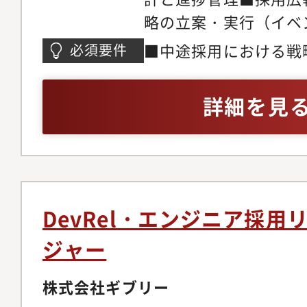
上。戦略人事：採用を
略の立案・実行（イベ
し、人事制度や教育体
採用LP制作など）■
う。【期待する役割・
■中途採用における戦
必須要件
ント、ダイレクトソー
クリエイションの組織
主導した経験（3年以
ど）の最適化■採用チ
的な役割を期待してい
業会社での採用実務経験
詳細を見
（業務管理、育成、1o
「人」の力が欠かせま
ターネット業界または
囲：全ての業務への配
て、経営陣と共に会社
用経験（Fintech業
するための基盤を整え
ンジニア採用の実務経
能性を最大化する環境
い。技術者大国を目指
DevRel・エンジニア採用
を、共に形にしていた
ジャー
【チーム体制】・採用チ
シスタント2名の体制
株式会社ギブリー