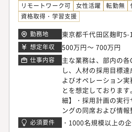
リモートワーク可
女性活躍
転勤無
シティ・オフサイトミ
資格取得・学習支援
みの推進。（5）採用
用、障がい者採用、契
東京都千代田区麹町5-1
勤務地
採用など。（6）労務
ワー
個別労務管理など。（
500万円～ 700万円
想定年収
与支給、社会保険、そ
主な業務は、部内の各
仕事内容
の推進。給与計算は業
し、人材の採用目標達
業務と事務職の監督業
よびオペレーション実
事：海外現地法人（ア
とを想定しております
ギリス、韓国、台湾、
細】・採用計画の実行
与業務の支援。英語で
ングの同席および情報
とりも多くはないがあ
更新および新規作成サ
・1000名規模以上の
必須要件
策の企画・推進サポー