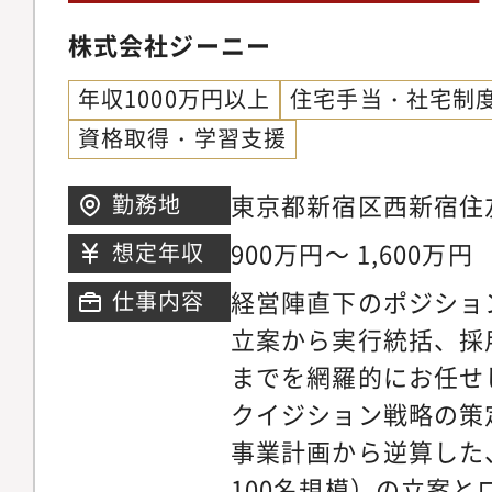
株式会社ジーニー
年収1000万円以上
住宅手当・社宅制
資格取得・学習支援
東京都新宿区西新宿住
勤務地
ワー6階
900万円～ 1,600万円
想定年収
経営陣直下のポジショ
仕事内容
立案から実行統括、採
までを網羅的にお任せ
クイジション戦略の策
事業計画から逆算した
100名規模）の立案