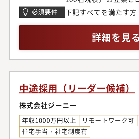
各部門責任者（エンジ
下記すべてを満たす方
必須要件
ス、コーポレート等）
用責任者、またはそれ
計画の実行推進・採用
の経験・エンジニアを含
詳細を見
託を含む）のマネジメ
用戦略立案・実行経験
バー育成■採用ブラン
ンディングの企画から
ングの牽引・EVP（Emplo
でをリードした経験・
Proposition）の
等）を用いた論理的な
向けたコアメッセージ
善能力・複数名の採用
中途採用（リーダー候補）
の構築・マルチチャネ
経験
サイト、オウンドメディア
株式会社ジーニー
等）、動画コンテンツ
年収1000万円以上
リモートワーク可
マーケティングの展開
住宅手当・社宅制度有
レーション： エンジ