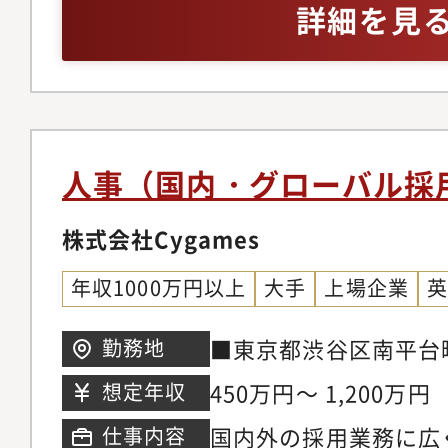
用を運営する■体制づ
ルを設計したご経験を
詳細を見
強化やそれに関する各
（将来的な採用リード
ア職の採用実務経験を
のための課題分析、施
の二層化・仕組み化を
を通じた採用施策を実
化やマネージャーの採
る・将来的に新卒採用
※随時出張のできる方
立案・採用広報活動（
能全体をリードする
採用広報も想定されま
人事（国内・グローバル採
験、ご興味に応じてチ
務】・中途採用・その
株式会社Cygames
た各種人事施策の企画
年収1000万円以上
大手
上場企業
■東京都渋谷区南平台町
勤務地
産渋谷ガーデンタワー
450万円～ 1,200万円
想定年収
丁目6番28号 住友不
国内外の採用業務に広
仕事内容