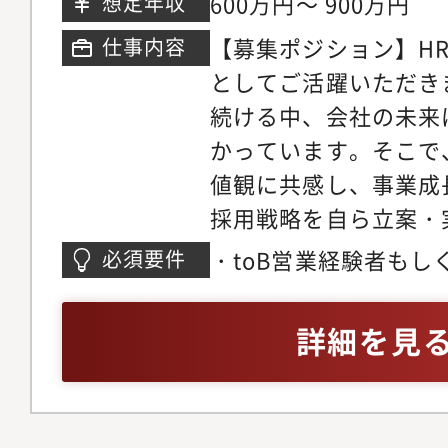
600万円～ 900万円
想定年収
分・東京メトロ 半蔵門
【募集ポジション】H
仕事内容
駅』B6出口より徒歩1
としてご活躍いただき
『代官山駅』駅 北口よ
続ける中、会社の未来
かっています。そこで
値観に共感し、事業成
採用戦略を自ら立案・実
用リーダー」を募集し
・toB営業経験者も
必須要件
の遂行者ではなく、経
RA/CA経験者
通じて組織文化を創っ
詳細を見
ジションです。以下の
任せいたします。採用
営計画書 のミッショ