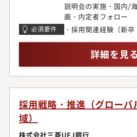
説明会の実施・国内/
画・内定者フォロー
・採用関連経験（新卒
必須要件
活動・採用エージェン
ど）・様々なコミュニ
詳細を見
の立案及び実行経験・
を踏まえた分析／企画
ミュニケーション力（
テークホルダーと協業
折衝力（リクエストに
採用戦略・推進（グローバ
時には異なる提案をし
域）
整）・あいまいな状況
を進められる柔軟な思
株式会社三菱UFJ銀行