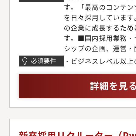
す。「最高のコンテン
を日々採用しています。C
の企業に成長するため
す。■国内採用業務・
シップの企画、運営・
ロー活動（懇親会企画
・ビジネスレベル以上
必須要件
ント様や派遣会社様と
力（TOEIC800点/
ディア対応、採用ブラ
当）・人事経験 2年
詳細を見
グローバル採用業務・
あること・Word、Exce
成・英語を用いた選考
のOffice系のソフ
スクリーニングや英語
外籍スタッフに向けた
の実施
新卒採用リクルーター（P