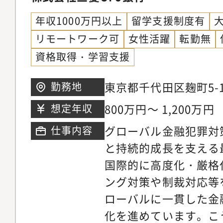
力・高い誠実性と機密
年収1000万円以上
留学支援制度有
基本的な理解
リモートワーク可
女性活躍
転勤無
資格取得・学習支援
東京都千代田区麹町5-1
勤務地
ワー
800万円～ 1,200万円
想定年収
グローバル金融犯罪対
仕事内容
と持続的成長を支える
国際的に高度化・厳格
ング対策や制裁対応等
ローバルに一貫した金
化を進めています。こ