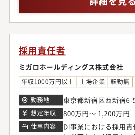
詳細を見
た採用ブランディング・
一気通貫で推進した経
ポジションの採用リー
ト状況を的確に把握し
く採用プロセス改善お
むスキル・各部門との
から実務まで一気通貫
ための高いコミュニケ
結する採用を推進する
採用責任者
ミガロホールディングス株式会社
年収1000万円以上
上場企業
転勤無
東京都新宿区西新宿6-
勤務地
ワー41階
800万円～ 1,200万円
想定年収
DI事業における採用
仕事内容