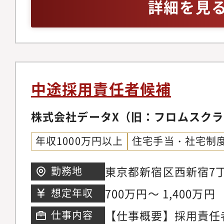
ンのみの方不可・高度
詳細を見
用の戦略立案から実行
採用支援事業の経験（
求人設計・採用要件定
（日常会話レベル、Sl
拓・集客施策の企画実
障のないレベル）
準の策定・オファー交
でのリードDevRel
中途採用責任者候補
術広報戦略の策定・実
トの企画・運営・技術
株式会社データX（旧：フロムスク
進・技術カンファレン
年収1000万円以上
住宅手当・社宅制
限らず下記のミッショ
業務を行っていただき
東京都新宿区西新宿7丁
勤務地
ン】・3カ年・300人
西新宿ビル26階●最
700万円～ 1,400万円
想定年収
クト・社長直下AI BizDe
駅地下鉄丸の内線「西
【仕事概要】採用責任
仕事内容
Labでの自社開発環境
歩約5分JR線「新宿」