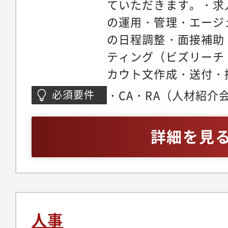
ていただきます。・求
拓・採用チームのマネ
の運用・管理・エージ
の日程調整・面接補助
ティング（ビズリーチ・L
カウト文作成・送付・
析・レポーティング・
・CA・RA（人材紹介
必須要件
補助【組織体制】管理部
験・インハウスリクル
長と直接環境
しての実務経験・RP
詳細を見
実務経験・「無形サー
サービス」を提案し成
用・人事への明確な意
人事