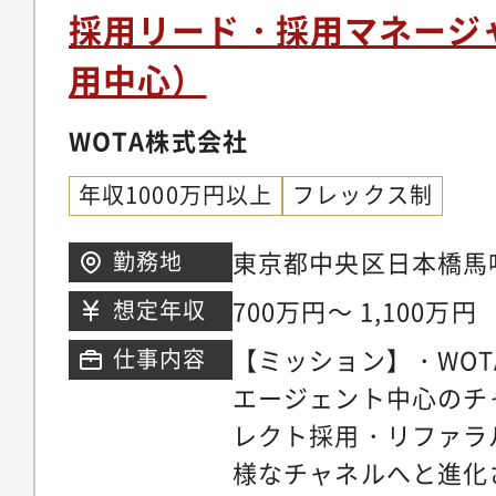
担■グループ会社の人
採用リード・採用マネージ
用中心）
WOTA株式会社
年収1000万円以上
フレックス制
東京都中央区日本橋馬喰
勤務地
は原則として東京本社
700万円～ 1,100万円
想定年収
将来的に会社の業務運
【ミッション】・WO
仕事内容
本全国および海外の当
エージェント中心のチ
る場所への異動や出張
レクト採用・リファラ
ございます
様なチャネルへと進化