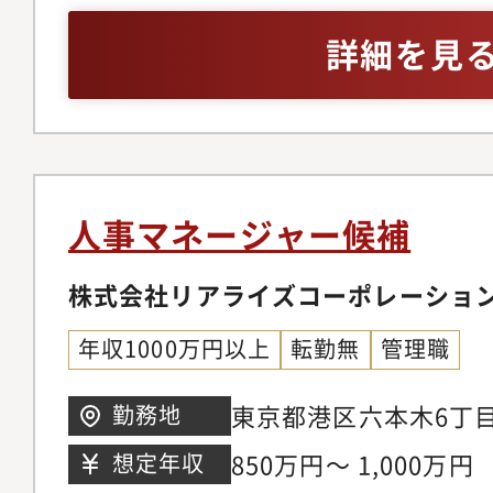
上・社内外ステークホ
コミュニケーション・
ケーション経験・Excel
詳細を見
グ・候補者との日程調
した資料作成経験・Out
アル面談やフォローア
スキル
対応・採用プロセス全
善
人事マネージャー候補
株式会社リアライズコーポレーショ
年収1000万円以上
転勤無
管理職
東京都港区六本木6丁目
勤務地
森タワー34階
850万円～ 1,000万円
想定年収