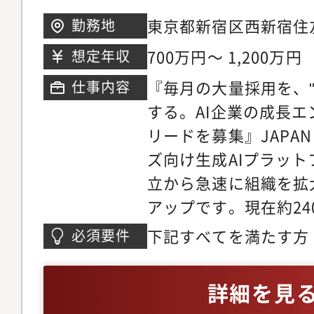
ミートアップの企画運
東京都新宿区西新宿住
勤務地
スへのスポンサードを
ワー 5・6・26階
700万円～ 1,200万円
想定年収
巻き込み： 社員が自
『毎月の大量採用を、"
仕事内容
ダープログラムやリフ
する。AI企業の成長
と定着■ハイクラス・
リードを募集』JAPAN
レクトソーシング・経
ズ向け生成AIプラッ
ス（エグゼクティブ）
立から急速に組織を拡
築と直接アプローチ・
アップです。現在約24
ア獲得に向けた、グロ
そして1,000名規模
と多言語対応プロセス
下記すべてを満たす方・
必須要件
ます。この成長を実現
ションの高度化（デー
としての採用経験3年
重要の経営課題です。
ジー活用）・ファネル
者と連携し、採用要件
詳細を見
ているのは単なる「大
歩留まり改善施策の立
ス設計までを推進した