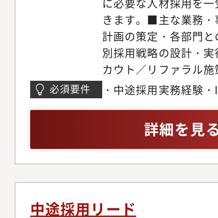
に必要な人材採用を一
きます。■主な業務・
計画の策定・各部門と
別採用戦略の設計・実
カウト／リファラル施
成・選考フロー設計・
・中途採用実務経験・IT／
必須要件
管理・分析・改善・面
／コンサル領域での採
上施策・候補者体験向
義、エージェント対応
詳細を見
応・採用広報・ブラン
部署を巻き込んだ採用
実行
基づく採用改善経験
中途採用リード