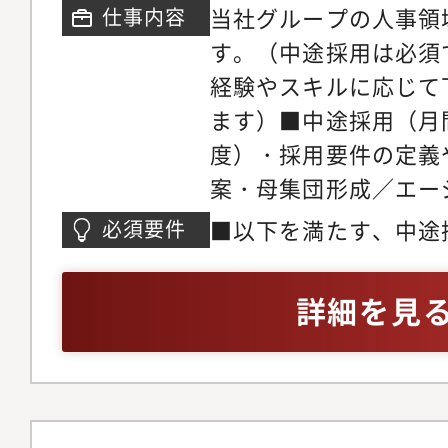
当社グループの人事領
仕事内容
す。（中途採用は必須
経験やスキルに応じて
ます）■中途採用（月
度）・採用要件の定義
案・母集団形成／エー
パートナーとの折衝・
■以下を満たす、中途
必須要件
面談・フォロー・各種
年以上（3年以上が望
（ご経験に応じて）新
50名以上・面接／面
詳細を見
画・人事制度の運用及
ニケーションの経験
画・組織運営に有効な
討や導入設計、運用・
チームのマネジメント