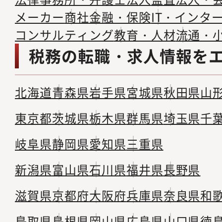
メーカー
商社
金融・保険
IT・インタ
コンサルティング
教育・人材
流通・
税務の転職・求人情報を
北海道
青森県
岩手県
宮城県
秋田県
山
東京都
茨城県
栃木県
群馬県
埼玉県
千
岐阜県
静岡県
愛知県
三重県
新潟県
富山県
石川県
福井県
長野県
滋賀県
京都府
大阪府
兵庫県
奈良県
和
鳥取県
島根県
岡山県
広島県
山口県
徳