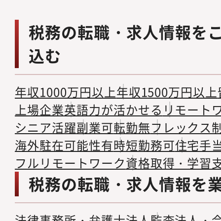
税務の転職・求人情報を
込む
年収1000万円以上
年収1500万円以上
上場企業
英語力が活かせる
リモート
シニア活躍
副業可
転勤無
フレックス
海外駐在可能性有
時短勤務可
住宅手
フルリモートワーク
資格取得・学習
税務の転職・求人情報を
法律事務所・弁護士法人
監査法人・