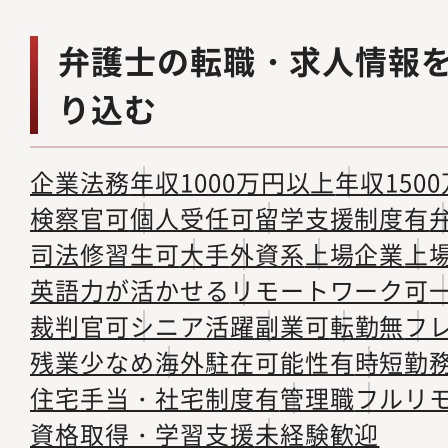
弁護士の転職・求人情報
り込む
企業法務
年収1000万円以上
年収150
検察官可
個人受任可
留学支援制度有
司法修習生可
大手
外資系
上場企業
上
英語力が活かせる
リモートワーク可
裁判官可
シニア活躍
副業可
転勤無
フ
残業少なめ
海外駐在可能性有
時短勤
住宅手当・社宅制度有
管理職
フルリ
資格取得・学習支援
未経験歓迎