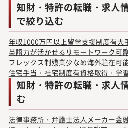
知財・特許の転職・求人
で絞り込む
年収1000万円以上
留学支援制度有
大
英語力が活かせる
リモートワーク可
フレックス制
残業少なめ
海外駐在可
住宅手当・社宅制度有
資格取得・学
知財・特許の転職・求人
む
法律事務所・弁護士法人
メーカー
金