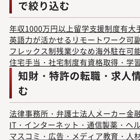
で絞り込む
年収1000万円以上
留学支援制度有
大
英語力が活かせる
リモートワーク可
フレックス制
残業少なめ
海外駐在可
住宅手当・社宅制度有
資格取得・学
知財・特許の転職・求人
む
法律事務所・弁護士法人
メーカー
金
IT・インターネット・通信
製薬・ヘ
マスコミ・広告・メディア
教育・人