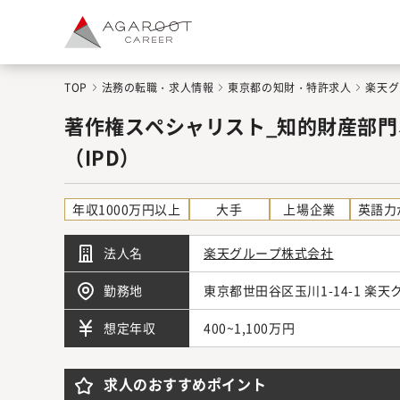
TOP
法務の転職・求人情報
東京都の知財・特許求人
楽天グ
著作権スペシャリスト_知的財産部
（IPD）
年収1000万円以上
大手
上場企業
英語力
法人名
楽天グループ株式会社
勤務地
東京都世田谷区玉川1-14-1 楽
400~1,100万円
想定年収
求人のおすすめポイント