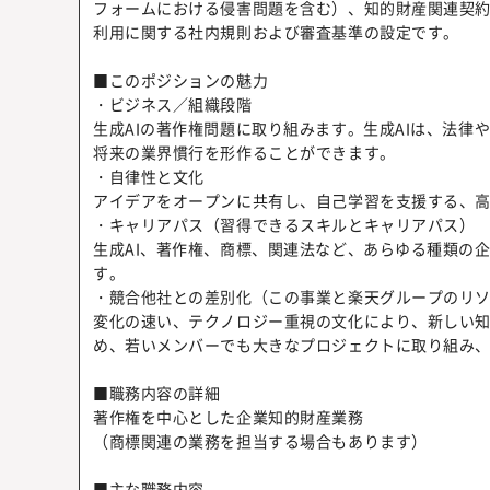
フォームにおける侵害問題を含む）、知的財産関連契約
利用に関する社内規則および審査基準の設定です。
■このポジションの魅力
・ビジネス／組織段階
生成AIの著作権問題に取り組みます。生成AIは、法
将来の業界慣行を形作ることができます。
・自律性と文化
アイデアをオープンに共有し、自己学習を支援する、
・キャリアパス（習得できるスキルとキャリアパス）
生成AI、著作権、商標、関連法など、あらゆる種類の
す。
・競合他社との差別化（この事業と楽天グループのリ
変化の速い、テクノロジー重視の文化により、新しい
め、若いメンバーでも大きなプロジェクトに取り組み
■職務内容の詳細
著作権を中心とした企業知的財産業務
（商標関連の業務を担当する場合もあります）
■主な職務内容