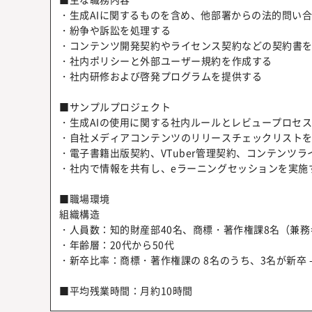
・生成AIに関するものを含め、他部署からの法的問い
・紛争や訴訟を処理する
・コンテンツ開発契約やライセンス契約などの契約書
・社内ポリシーと外部ユーザー規約を作成する
・社内研修および啓発プログラムを提供する
■サンプルプロジェクト
・生成AIの使用に関する社内ルールとレビュープロセ
・自社メディアコンテンツのリリースチェックリスト
・電子書籍出版契約、VTuber管理契約、コンテンツ
・社内で情報を共有し、eラーニングセッションを実施
■職場環境
組織構造
・人員数：知的財産部40名、商標・著作権課8名（兼
・年齢層：20代から50代
・新卒比率：商標・著作権課の 8名のうち、3名が新卒 
■平均残業時間：月約10時間