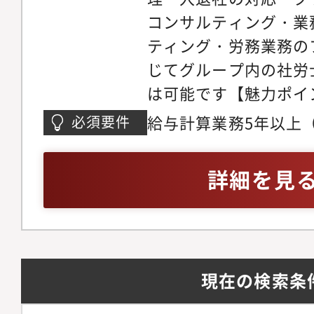
コンサルティング・業
ティング・労務業務の
じてグループ内の社労
は可能です【魅力ポイ
業も顧問先に多く抱え
給与計算業務5年以上
必須要件
長を一緒に経験してい
所問わず）
業務効率化のコンサル
詳細を見
とによって外部から労
把握することができま
制でクライアントを担
当することによって未
現在の検索条
に挑戦いただくことが
務で使用する主なツー