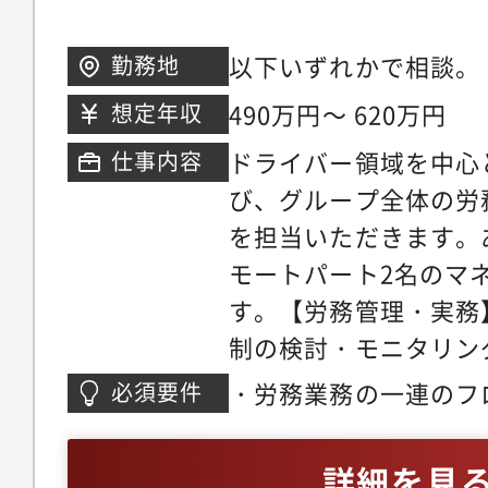
以下いずれかで相談。
勤務地
栖市姫方町1660番地
490万円～ 620万円
想定年収
福岡市中央区天神1-1
ドライバー領域を中心
仕事内容
要な日も出てくるため
び、グループ全体の労
を担当いただきます。
モートパート2名のマ
す。【労務管理・実務
制の検討・モニタリン
（子会社含む約400
・労務業務の一連のフ
必須要件
手続き対応・年末調整
でも労務業務の一連の
各部署調整・行政対応
方・労務業務のレビュ
詳細を見