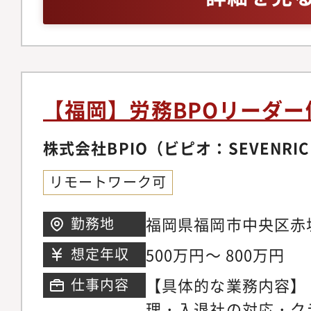
応【制度・労務体制整
与のレビュー経験（M
規程の見直しおよび改
（就業規則や36協定
パートナーとの連携・
書類関連のレビュー経
ラスメント防止施策の
可）・マネジメント経
への対応および運用設
点内の課題抽出・ご自
【福岡】労務BPOリーダー
管理】・子会社4社の
経験・代表直下／役員
整備・グループ全体の
株式会社BPIO（ビピオ：SEVENRIC
画・改善（志向に応じ
リモートワーク可
化・組織状態の把握・
ン施策の企画・労務業
福岡県福岡市中央区赤坂
勤務地
推進※物流事業の基盤
坂5階
500万円～ 800万円
想定年収
ンとして、労務領域の
【具体的な業務内容】
仕事内容
担っていただきます
理・入退社の対応・ク