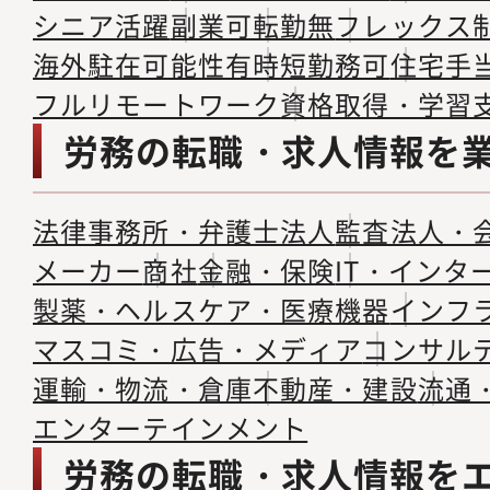
シニア活躍
副業可
転勤無
フレックス
海外駐在可能性有
時短勤務可
住宅手
フルリモートワーク
資格取得・学習
労務の転職・求人情報を
法律事務所・弁護士法人
監査法人・
メーカー
商社
金融・保険
IT・インタ
製薬・ヘルスケア・医療機器
インフ
マスコミ・広告・メディア
コンサル
運輸・物流・倉庫
不動産・建設
流通
エンターテインメント
労務の転職・求人情報を