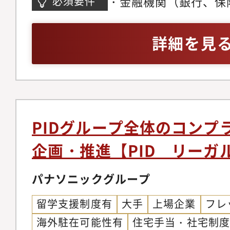
マネジメント職、フロ
・金融機関（銀行、保
必須要件
信用リスク管理全般を
であり、グローバルに
場部の企画職など）を
等）の審査、ファンド
立されました。（海外
ンプライアンス関連の
ながりますし、また、
クチャードファイナン
詳細を見
を三菱ＵＦＪ銀行に移
核的な役割を担ってい
の専門性を一段に高め
は投資）もしくはそれ
用リスク管理機能も、
係者と協働しながら、
ビジネス界で活躍する
り、専門的なファイナ
ディングスから三菱Ｕ
プロジェクト推進など
方。・信用リスク管理
た）FIはFinancial I
ます【想定キャリアパ
英語によるビジネスコ
の略称で、海外の金融
データ分析スキルを有
をお持ちの方、または
PIDグループ全体のコンプ
社、ノンバンク等）及
フェッショナルとして
じて英語力を高めてい
企画・推進【PID リーガ
からのファイナンスニ
想定しています。キャ
の方。・Excel、Word
ク管理高度化の要請に
で、将来的には次長や
務PCスキルを有する
パナソニックグループ
設立された、日本に例
ジメントとして当行の
留学支援制度有
大手
上場企業
フレ
す。国際審査部FI審
ドしていただくポジシ
海外駐在可能性有
住宅手当・社宅制
しながら、欧州、米州
ています