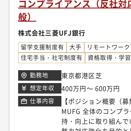
コンプライアンス（反社対
に関する実務経験を積
般）
クオンツ、データサイ
し、専門性を高めるこ
株式会社三菱UFJ銀行
ない方も学べる機会が
留学支援制度有
大手
リモートワーク
あれば歓迎します。・
住宅手当・社宅制度有
資格取得・学
あります。本人の志向
メントを目指すキャリ
東京都港区芝
勤務地
門性を認定する人事・
400万円～ 600万円
想定年収
すこともできます。
【ポジション概要（募
仕事内容
MUFG 全体のコンプ
持・向上に取り組んで
勢力対応強化を目的と