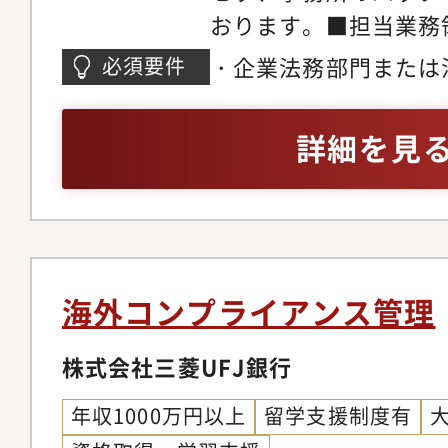
文化・スキルを持つチ
C、製品セキュリティ:
おります。■担当業務
を通じて、国際的な視
ムセキュリティ:オペ
務（主担当業務）・ク
・企業法務部門または
必須要件
げることができます。
略・技術Cが活動）・
託契約書その他の契約
年以上の法務経験があ
ちは、部門や役割の壁
題解決活動(各部門へ
務・クライアント部門
かにおいて十分な実務
詳細を見
合うことを大切にして
業界団体（J-AUTO 
る問い合わせ対応・契
ライアンス／リスクマ
く、知的好奇心旺盛な
キュリティガバナンス
シーに合致しているか
査、あるいはそれらに
プンな議論が活発に行
集、分析、資料作成等
契約レビュープロセス
ルールの制定、実行ま
境です。・困ったとき
おけるセキュリティ評
内の他の専門部署との
モニタリングにかかわ
共に課題を乗り越える
および改善提案●この
ネジメント及びチーム
経験・プロジェクトマ
海外コンプライアンス管理
す。・静かで快適に業
こと・当社の最先端セ
ビュー業務の効率化に
的に業務で英語を使用
ス環境を整えています
的に関わり、上流から
種法令対応に係る業務
株式会社三菱UFJ銀行
向を活かした経験※様
署は、あなたの長期的
ることで、サイバーセ
情報保護法対応・犯罪
いガイドラインやルー
にサポートします。次
年収1000万円以上
留学支援制度有
門知識とスキルを実践
税理士法その他関連業
ジェクトを完遂できる