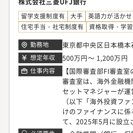
スのコンプライアンス
株式会社三菱UFJ銀行
対応や、新ビジネス推
会】日本最大のメガバ
統制強化のアクション
フラのDX化に伴う情
バルな市場取引やビジ
留学支援制度有
大手
英語力が活かせ
況・浸透状況のモニタ
構築などの業務領域で
業務を通じて、市場コ
住宅手当・社宅制度有
資格取得・学
リー・リスク評価業務
いただきます。キャリ
い経験とスキルを身に
るデータ分析の活用（
で、将来的にはチーム
す。それらを通じて金
東京都中央区日本橋本石
勤務地
析、可視化、データ分
トとして当行の情報セ
まると共に、様々な場
三越隣り
500万円～ 1,200万円
想定年収
動規範の制改定と浸透
ドしていただくポジシ
働でチームワークも養え
【国際審査部FI審査室
仕事内容
研修・コンプライアン
ています。
活用スキルの習得も期
審査室は、海外金融機
費・システム投資運営
キャリアパス】MUF
セットマネジャーが運
部署】三菱UFJ銀行
イアンスの企画業務に
（以下「海外投資ファ
部企画Gr【主な関係
始めて頂き、専担者と
けのファイナンスに係
部署、経営企画部基盤
す。また、将来の業務
て、2025年5月に設
ビス部DX室、海外部
後のキャリアパス（例
す。第2Grは、ＭＵ
金融当局【成長機会】