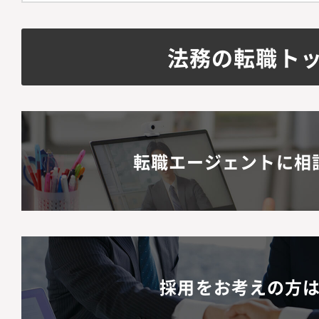
制度も充実しており、
す。■描けるキャリア
法務の転職ト
イアンスの最先端に触
瞰する視点を養い、多
ることができます。経
ソニーグループ内にお
転職エージェントに相
のリーダー的ポジショ
ことができます。
採用をお考えの方