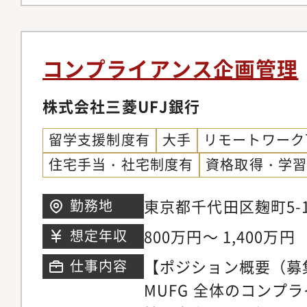
く管理・制限すること
コントロールの設計・
保護法（含む海外個人
動きも出てきています
けることができます。
等への対応・社内の法
ティ管理では、こうし
新たな体制整備が急務
続整備、照会対応、モ
コンプライアンス企画管理
けでなく、ビジネス環
枠組みの導入やシステ
ど）・社内DX化に伴
ルックに捉え、リスク
株式会社三菱UFJ銀行
推進に関する経験やス
態勢の構築・リスクや
率的に統制の最適化を
できます。業務一つひ
態勢の構築（外部クラ
留学支援制度有
大手
リモートワーク
界に留まらず、異なる
とコントロールを分析
応、手続改定への社内
住宅手当・社宅制度有
資格取得・学
キャリア経験を有する
画・導入する経験は、
発想・視点を必要とし
画」という希少性の高
東京都千代田区麹町5-1
勤務地
（以下の業務のうちい
のキャリアパスを大き
ワー
800万円～ 1,400万円
想定年収
性を踏まえて担ってい
りますし、また、市場
【ポジション概要（募
仕事内容
報保護法（含む海外個
門性を一段に高め、市
MUFG 全体のコンプ
対応（法令の分析、国
人者として市場ビジネ