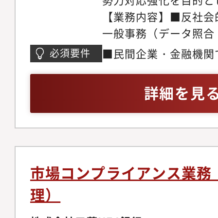
【業務内容】■反社会
一般事務（データ照合
処理、計数管理■反社
■民間企業・金融機関
必須要件
サポート業務全般■反
理、計数管理等の経験
一切なし【魅力】■公
PC（Word・Excel・P
詳細を見
行の信頼・信用を守る
ある方
る反社会的勢力との取
担う、大変やりがいの
業時間30時間程度、
て個々の事情に応じた
市場コンプライアンス業務
に亘ってご活躍頂けま
理）
UFJ銀行 コンプラ
係者】国内営業店、ロ