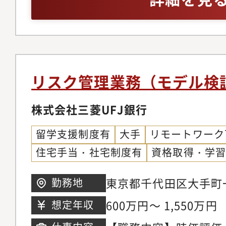
を越え、互いに協力し
アンス領域の業務未経
ニュアルの作成及び更
ネスレベル：TOEIC8
います・専門性が高く
す。【業務内容】・海
メント研修に係る資料
ンバーが多く、オープ
理態勢のモニタリング
ング・リスクマネジメ
れる風通しの良い環境
のコンプライアンス関
ルテーション対応・そ
は気軽に相談でき、共
制強化のアクションプ
ト業務全般
リスク管理業務（モデル検
「チーム力」のある職
況・浸透状況のモニタ
に業務へ集中できるオ
リー・AI活用等によ
株式会社三菱UFJ銀行
ます。●キャリアパス
計・構築、データ解析
留学支援制度有
大手
リモートワーク
期的なキャリア形成を
結果の評価等）【配属
住宅手当・社宅制度有
資格取得・学
す。まずはサイバーセ
コンプライアンス統括
フェッショナルとして
者】ビジネス部門、企
東京都千代田区大手町
勤務地
や上級スペシャリスト
連子会社、経営【成長
フィナンシャルシティ
600万円～ 1,550万円
想定年収
す。その後、経験と実
バンクであり、グロー
のセキュリティ戦略を