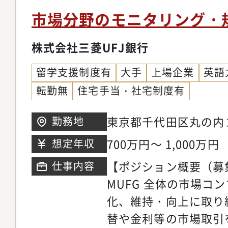
自己啓発を支援する態
モニタリング・情報セ
で英語を使用した経験
市場分野のモニタリング・
す。⑤ワークライフバ
やイントラネット等に
方※様々なルールを元
レックス勤務等、ご家
理士法、犯罪収益移転
株式会社三菱UFJ銀行
やルールを制定しなが
両立できる職場環境が
対応・業務全般のリス
できる方
留学支援制度有
大手
上場企業
英語
管理・チームメンバー
転勤無
住宅手当・社宅制度有
コーチング・グローバ
チームとの連携、PwC 
東京都千代田区丸の内
勤務地
ティチームとの連携＊
（TOKIA）17階東京
700万円～ 1,000万円
想定年収
ネスプロジェクトに参
【ポジション概要（募
仕事内容
リスク抽出・分析から
MUFG 全体の市場コ
ご担当いただきます。
化、維持・向上に取り
もって職務に取り組ん
替や金利等の市場取引
務詳細（以下よりご経