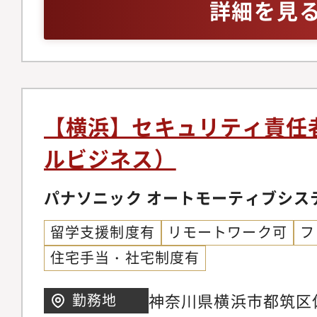
能力 ・ソフトウェア
詳細を見
ガバナンス強化のため
安全と当社の事業成長
セキュリティ設計・テ
のデータ収集・分析、
を生み出すことを目指
製品・車載システムまた
術導入におけるセキュ
務と期待する役割当社
関する基本的な知識（
実運用、課題抽出およ
略をトップラインでリ
スクアセスメント、開
を通じて得られること
として、企画立案から
ネトレーションテスト
【横浜】セキュリティ責任
おける各種行政活動の
当いただきます。・主
ルビジネス）
バル標準の製品セキュ
す。1)国際的な規制（UNR
製品へのリスクを評価
21434等）や標準に
パナソニック オートモーティブシス
えます・最先端の技術
ティ関連のルール作成
ローバル標準のセキュ
留学支援制度有
リモートワーク可
フ
者への啓発活動の企画
的に磨き続けることが
住宅手当・社宅制度有
監査実務への参画2)
プレベルのセキュリテ
の課題解決活動。(緊
神奈川県横浜市都筑区佐
勤務地
を目指すあなたを、資
を発揮し、最適なソリ