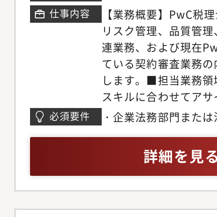
感を味わえる業務です
および要改善点の分析
【業務概要】PwC税
仕事内容
外証券リスク管理へ挑
の通報・不正事案対応
リスク管理、品質管理
た組織は珍しく、パイ
携（直接参加する場合
連業務、および現在P
キャリアを築き、他で
該事案に対する再発防
ている契約審査業務の
績を積むことが可能で
施の見届け、およびP
します。■担当業務領
用リスク管理や案件審
展開活動の検討・推進
スキルに合わせてアサ
（銀行、保険会社、ノ
グローバルポリシー及
・企業法務部門または
必須要件
並びに海外投資ファン
リスクマネジメントプ
年以上の法務経験があ
チャードファイナンス
アクセプタンス、エン
ライアンス/リスクマ
詳細を見
の習得に加え、海外証
タンス、アンチマネー
査、あるいはそれらに
ワークや英語スキルの
の実行、推進・グロー
ルールの制定、実行ま
来ます（ご希望、適性
社内規程やガイドライ
モニタリングにかかわ
また、審査部署横断で
マニュアルの策定・ポ
ロジェクトマネジメン