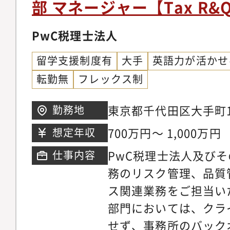
ます。将来の製品セキ
部 マネージャー【Tax R&
ティ戦略を経営視点で
画立案・実行、ならび
推進責任者さらにはCI
す。・最先端の技術動
教育、運用実務2)イ
PwC税理士法人
応じて組織全体のセキ
バル標準のセキュリテ
究明、分析、初動対応
るマネジメント職への
磨き続けることができ
留学支援制度有
大手
英語力が活かせ
実行。緊急時にはチー
す。・自己成長の機会
ベルのセキュリティプ
転勤無
フレックス制
決に貢献いただきます
にわたって会社を支え
指すあなたを、資格取得
ティに関して、カーメ
を育成することに力を
東京都千代田区大手町1
勤務地
情報処理安全確保支援
る協力会社との交渉、
度で全面的にバックア
700万円～ 1,000万円
想定年収
内容・サイバーセキュ
の専門知識とリーダー
ルールの整備、社内研
PwC税理士法人及び
仕事内容
の事業成長とグローバ
キュリティ3軸(情報I
務のリスク管理、品質
す。事業の根幹を支え
キュリティ、製造シス
ス関連業務をご担当い
ナミズムを体感できま
活動に対するガバナン
部門においては、クラ
の一員として、海外拠
（情報ITセキュリティ
せず、事務所のバック