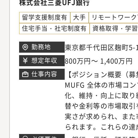
株式会社三菱UFJ銀行
部等【想定キャリアパ
留学支援制度有
大手
リモートワーク
アで培った事務処理能
住宅手当・社宅制度有
資格取得・学
ンスキルを活かして反
プロフェッショナルと
東京都千代田区麹町5-1
勤務地
とを想定しています。
ワー
800万円～ 1,400万円
想定年収
ことで、将来的にはチ
ヘッドとして当該業務
【ポジション概要（募
仕事内容
ポジションへの登用も
MUFG 全体の市場コ
化、維持・向上に取り
替や金利等の市場取引
実さが求められ、また
られます。これらの達
やMUFGのビジネス