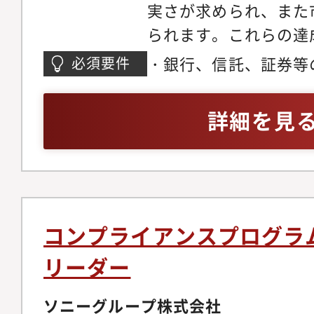
実さが求められ、また
アサインいたします。
られます。これらの達
トに関するポリシー、
MUFGのビジネス、
ニタリング・各種リス
・銀行、信託、証券等
必須要件
市場コンプライアンス
関連のプロジェクトマ
の業務経験
させる事が出来る方を
告書などの文書ドラフ
詳細を見
内容】・市場取引やコ
型・非定型文書双方）
るモニタリング業務・
進（リスク抽出/分析
プライアンス観点での
グループ内への新シス
三菱UFJ銀行 コン
におけるルール策定、
コンプライアンス室【
しい規程導入時の研修
コンプライアンスプログラ
部門、企画部署、海外
ネットワークメンバー
リーダー
MUFG関連会社、金
ン・クライアントサー
最大のメガバンクにお
状況に関する事実関係
ソニーグループ株式会社