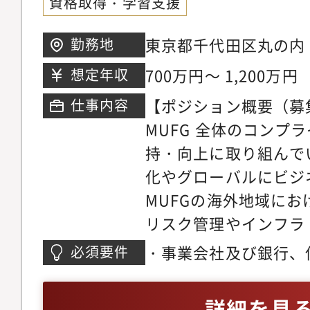
者さらには将来のCIS
資格取得・学習支援
す。・業界トップレベ
業務・クライアントア
じて組織全体のセキュ
フェッショナルを目指
ゲージメントアクセプ
東京都千代田区丸の内
勤務地
マネジメント職へのキ
支援制度（CISSP、
チェック、KYC、コ
す。・自己成長の機会
700万円～ 1,200万円
想定年収
など）や社内教育制度
務・エンゲージメント
にわたって会社を支え
プします。・あなたの
【ポジション概要（募
仕事内容
質管理に係るルール作
を育成することに力を
シップが、PASの未
MUFG 全体のコンプ
務・独立性規制への対
ル競争力に直結します
持・向上に取り組んで
イアンス対応業務・ア
社会に貢献するダイナ
化やグローバルにビジ
グ、アンチコラプショ
す。・グローバル企業
MUFGの海外地域に
制への対応・情報セキ
点との連携や、多様な
リスク管理やインフラ
ティインシデント対応
チームメンバーとの協
等、コンプライアンス
スクへの対応業務・リ
・事業会社及び銀行、
必須要件
視野とネットワークを
グ・構築を、チームで
るグローバルポリシー
関等で、3年以上の業
●職場の雰囲気・私た
だける人材を必要とし
リスクマネジメントに
海外拠点や顧客とのビ
詳細を見