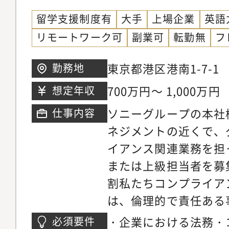
場取引やビジネスにお
サービス部門からの相
留学支援制度有
大手
上場企業
英語
場規制監督を通じて、
サルテーション）＊日
リモートワーク可
副業可
転勤無
フ
の幅広い経験とスキル
が日常的に発生します
きます。それらを通じ
東京都港区港南1-7-1
勤務地
が深まると共に、様々
700万円～ 1,000万円
想定年収
の協働でチームワーク
AIの活用スキルの習
ソニーグループの本社
仕事内容
定キャリアパス】MU
ネジメントの近くで、
ライアンスのモニタリ
イアンス関連業務を担
において、基本業務か
または上級担当者を募
として取り組んで頂き
割私たちコンプライア
務遂行力によっては、
は、倫理的で責任ある
アンスの分野に取り組
めに、グループ本社機
・企業における法務・
必須要件