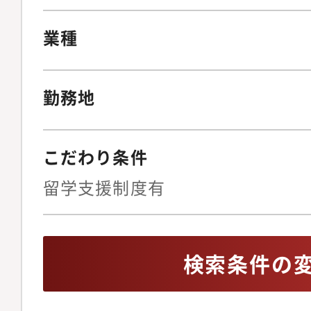
ソニーグループ各社と
ネスのコンプライアン
業種
コンサルティングや、
成に向けてリーダーシ
勤務地
きます。■ポジション
上級担当者として業務
本のシニアマネジャー
こだわり条件
職場の環境世界各国で
留学支援制度有
ループのメンバーとの
ションの機会があり、
小さなチーム(全体10
検索条件の
と、切磋琢磨しながら
す。トップマネジメン
す。リモートワーク等