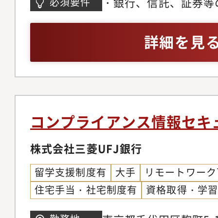
・銀行、信託、証券等
必須要件
た市場コンプライアン
務（セールス、トレー
化させる事が出来る方
ALM、企画等）を3年
詳細を見
ジションの魅力】・経
ジションで、銀行の中
点を養成コンダクトリ
ナンス課題であり、業
レポーティングも多く
コンプライアンス情報セキ
わる仕事ができます。
上げる際には、その立
株式会社三菱UFJ銀行
ロント部署と共に態勢
留学支援制度有
大手
リモートワーク
幅広い経営視点を養え
住宅手当・社宅制度有
資格取得・学
ン、香港など海外拠点
ローバルなキャリアを