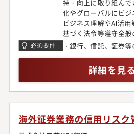
持・向上に取り組んで
理関連手続への反映、
期待できます。【具体
化やグローバルにビジ
正にともなう対応）・
コンダクトリスク管理
ビジネス理解やAI活
新ビジネスへの情報セ
質評価、管理体制高度
基づく法令等遵守全般
でのサポート、社内イ
■AIを活用した新た
ラ・モデル・リスク管
報セキュリティ管理態
態勢の構築、データガ
・銀行、信託、証券等
必須要件
判断・行動の基準とな
三菱UFJ銀行 コン
ステム開発の推進■米
上の業務経験
定や研修実施など、チ
セキュリティ管理Gr
ど海外拠点との連携・
詳細を見
でいただける人材を必
部署、経営管理部署、
バルな市場コンプライ
業務での経験を積んで
外拠点コンプライアン
場規制や当局動向に関
リア形成をしていただ
【想定キャリアパス】
部署】三菱UFJ銀行
プライアンス領域の業
の変化に応じた、実効
部市場コンプライアン
能です。【業務内容】
キュリティ管理統制の
ジネス部門、企画部署
海外証券業務の信用リスク
般の企画立案・総括、
報保護法（含む海外個
部署、MUFG関連会