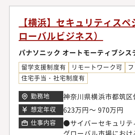
い環境です。・困った
ジメントの実践を通し
変革の推進力として、
き、共に課題を乗り越
を経営視点で構築する
を一貫して担当いただ
【横浜】セキュリティスペ
場です。・静かで快適
端の技術動向に常に触
以下の内容です。1)
フィス環境を整えてい
ローバルビジネス）
セキュリティ技術知識
リスク抑制のための行
ス・当部署は、あなた
ことができます。・業
育)2)重大インシデン
パナソニック オートモーティブシス
成を強力にサポートし
キュリティプロフェッ
動。(緊急時にはリー
キュリティ領域のプロ
たを、資格取得支援制度
留学支援制度有
リモートワーク可
フ
適なソリューション導出
て、技術と知識の専門
安全確保支援士など）
住宅手当・社宅制度有
イバーセキュリティに
できます。・経験と実
的にバックアップしま
や、取引先である協力
ント職へのステップア
神奈川県横浜市都筑区佐
勤務地
識とリーダーシップが
●具体的な仕事内容・
ティガバナンスを推進
長とグローバル競争力
623万円～ 970万円
想定年収
に関する、社内ルール
しての道を拓くことも
根幹を支え、社会に貢
画と主催・当社におけ
●サイバーセキュリテ
仕事内容
体感できます。・グロ
報ITセキュリティ、
グローバル市場におけ