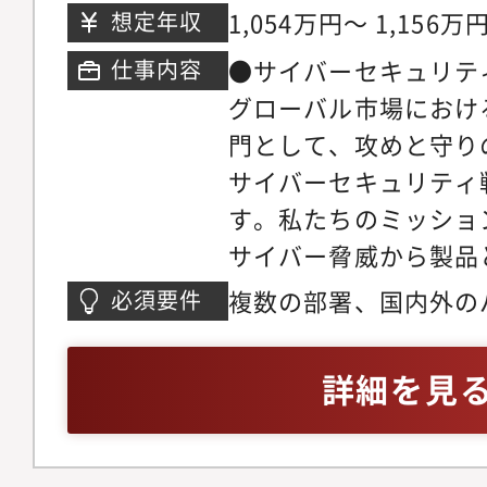
（CISSP、情報処理
1,054万円～ 1,156万
想定年収
します。)3)カーメー
社内教育制度で全面的
製品セキュリティの行
●サイバーセキュリテ
仕事内容
す。・あなたの専門知
情報共有、意見調整、
グローバル市場におけ
実な実務推進力が、P
体的な仕事内容・製品
門として、攻めと守り
グローバル競争力に貢
る、社内ルールの整備
サイバーセキュリティ
ル企業の一員として、
催、事業場および海外
す。私たちのミッショ
多様な文化・スキルを
ンシデント発生時の課
サイバー脅威から製品
の協業を通じて、国際
支援と調整等)・関連業界団
り抜き、お客様と社会
複数の部署、国内外の
必須要件
クを広げることができ
等)での活動。・経営
とです。世界トップレ
み、プロジェクトを円
私たちは、部門や役割
た製品セキュリティガ
制を構築し、当社の事
能力 ・ソフトウェア
詳細を見
力し合うことを大切に
導入によるセキュリテ
優位性を生み出すこと
セキュリティ設計・テ
高く、知的好奇心旺盛
この仕事を通じて得ら
する業務と期待する役
実践的なサイバーセキ
オープンな議論が活発
戦略と直結するエンタ
キュリティ戦略をトッ