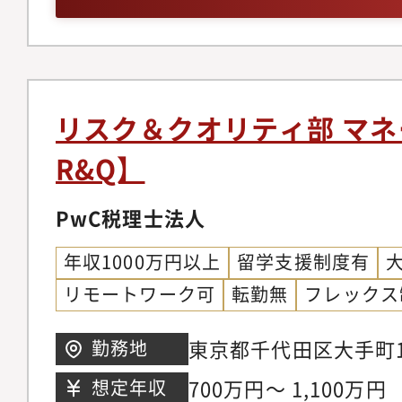
査・海外証券に係る信
ルセンター内はもちろ
規則類の運用・修正、
他の職能部門、海外の
ントリーリミット管理
プの海外拠点の法務担
ド枠管理等・与信管理
グループ全体の海外各
リスク＆クオリティ部 マネ
進 ポートフォリオ管
うPEX海外拠点の法
R&Q】
管理、データフロー構
調整を含めて、上記業
ローバルなフィールド
的役割を担っていただ
PwC税理士法人
州・アジア）とも連携
す。【具体的な仕事内
信用リスク管理をして
年収1000万円以上
留学支援制度有
する各種法規制の遵守
フィールドで活躍する
リモートワーク可
転勤無
フレックス
ルールや仕組み等のコ
組織立ち上げフェーズ
企画と周知・教育活動・
東京都千代田区大手町1丁
勤務地
における新部署だから
て上記施策が確実に実
One タワー
りに主体的に関わる機
700万円～ 1,100万円
想定年収
とを確認するためのモ