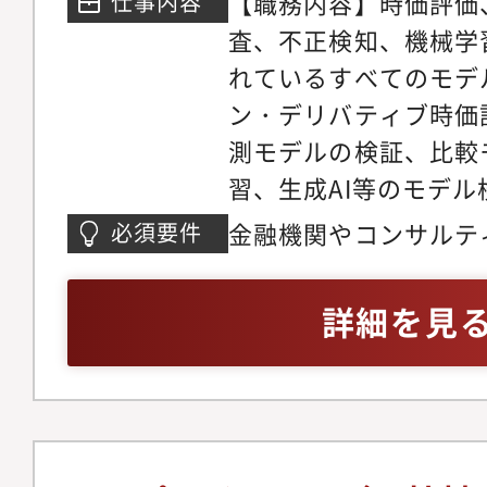
【職務内容】時価評価
仕事内容
スのコンプライアンス
職への挑戦も可能です
査、不正検知、機械学
ける中核的な役割を担
れているすべてのモデ
広い関係者と協働しな
ン・デリバティブ時価
装までプロジェクト推
測モデルの検証、比較
ただけます【想定キャ
習、生成AI等のモデ
見やデータ分析スキル
トップクラスの金融機
プロフェッショナルと
金融機関やコンサルテ
必須要件
理を通じて経営判断の
とを想定しています。
おいて、モデルに係る
き、ダイナミズムを感
ことで、将来的には海
ある方
詳細を見
得ることができます。
セクションへの異動や
囲なモデルを扱い検証
等のマネジメントとし
融商品知識や数理的な
務をリードしていただ
ます。・海外拠点との
も期待しています
モデル開発、モデル検