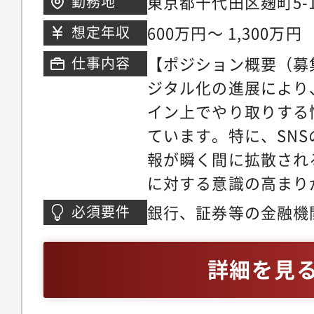
東京都千代田区麹町5-1
勤務地
スクは国際的にも注目
ワー
600万円～ 1,300万円
想定年収
制動向やグローバル基
【ポジション概要（募
仕事内容
く、国際的なキャリア
ジタル化の進展により
す。具体的には、海外
イン上でやり取りする
当者と連携し、本部と
ています。特に、SN
主導します。現地でリ
報が瞬く間に拡散され
り、本部担当者として
に対する意識の高まり
こともできます。グロ
やシステム不備による
会があります。・「リ
銀行、証券等の金融機
必須要件
償請求や社会的評判の
品」「法規制」の横断
ンサルティング会社、
きなリスクとなってい
リアパスの幅を大きく
情報セキュリティ管理
詳細を見
でも情報セキュリティ
務を俯瞰し、業務をシ
グ経験のうち、情報セ
が進められ、例えば国
ク評価するスキルや業
強化・高度化の経験が