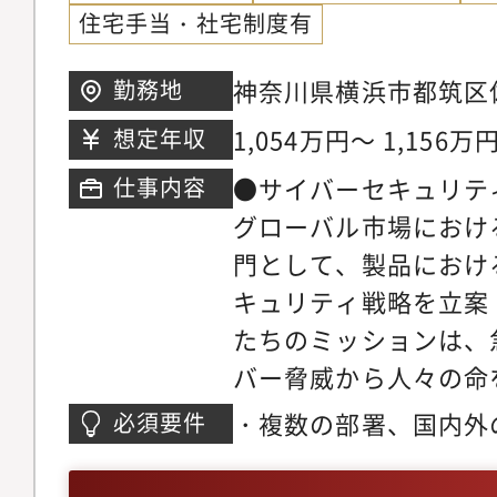
住宅手当・社宅制度有
2)製品インシデント
情報収集・分析、関連
神奈川県横浜市都筑区佐
勤務地
応策の実行推進。緊急
1,054万円～ 1,156万
想定年収
し、迅速な解決に貢献
メーカーや協力会社と
●サイバーセキュリテ
仕事内容
録作成、および製品セ
グローバル市場におけ
や要件に関する情報収
門として、製品におけ
の連携。●具体的な仕
キュリティ戦略を立案
ティに関する、社内ル
たちのミッションは、
の企画と主催、事業場
バー脅威から人々の命
部監査・インシデント
システムを強固に守り
・複数の部署、国内外
必須要件
(各部門への支援と調整
の信頼を創造すること
み、プロジェクトを円
AUTO ISAC等)で
の製品セキュリティ体