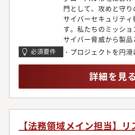
て、海外拠点との連携
システムセキュリティ
門として、攻めと守り
ルを持つチームメンバ
ナンスと3軸間活動の調
サイバーセキュリティ
国際的な視野とネット
ティ:情報ITシステム
す。私たちのミッショ
できます●職場の雰囲
ティ:R&D企画C、製
サイバー脅威から製品
役割の壁を越え、互い
オペレーション本部生
り抜き、お客様と社会
・プロジェクトを円滑
必須要件
切にしています・専門
動)・重大インシデン
とです。世界トップレ
トウェア開発における
旺盛なメンバーが多く
(各部門への支援と調整
制を構築し、当社の事
キュリティテストや品
詳細を見
発に行われる風通しの
AUTO ISAC等)で
優位性を生み出すこと
な理解・サイバーセキ
たときには気軽に相談
提言を通じたセキュリ
する業務と期待する役
的な知識
越えるチーム力のある
新技術導入によるセキ
キュリティ戦略を実行
適に業務へ集中できる
策定●この仕事を通じ
て、上長と共に、企画
います。●キャリアパ
の事業戦略と直結する
広く担当いただきます
【法務領域メイン担当】リ
の長期的なキャリア形
クマネジメントの実践
内容です。1)サイバ