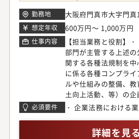
グローバル組織として
大阪府門真市大字門真1
勤務地
ナンスから高度な金融
三荘駅から徒歩8分
600万円～ 1,000万円
想定年収
チャードファイナンス
ホルダーからの期待に
【担当業務と役割】・
仕事内容
フェッショナル集団で
部門が主管する上述の
のようなファイナンス
関する各種法規制を中
係る管理業務を担当頂
に係る各種コンプライ
際ご担当頂く業務内容
ルや仕組みの整備、教
希望により変わります
土向上活動、等）の企
イナンス 海外の銀行
ループ全体における浸
・ 企業法務における
必須要件
ク、海外投資ファンド
ループ全体におけるこ
は問いません）・ ビ
の審査・ストラクチャ
モニタリング体制の構
安：TOEIC750点以上
詳細を見
外投資ファンド向けの
す・ 担当チームの中