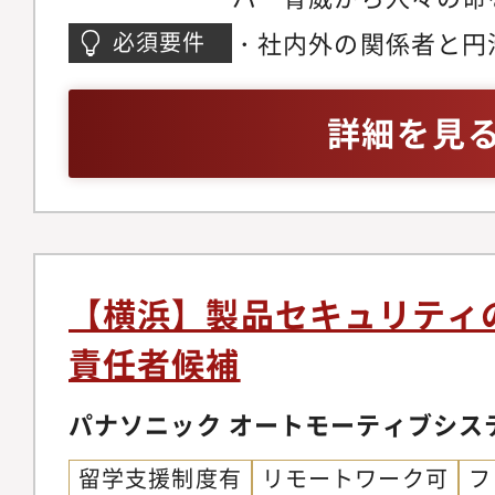
システムを強固に守り
・社内外の関係者と円
必須要件
の信頼を創造すること
ンを図り、協調しなが
の製品セキュリティ体
整・連携能力 ・製品
詳細を見
安全と当社の事業成長
ソフトウェア開発プロ
を生み出すことを目指
理、テストに関する基
務と期待する役割製品
車載システムまたはIo
当として、上長らと共
基礎的な知識（法規制
の推進および、運用改
セスメント等のいずれ
【横浜】製品セキュリティ
す。・主な業務は以下
は学ぶ意欲）
責任者候補
キュリティ関連の国際的
ISO/SAE 21434
パナソニック オートモーティブシス
の運用、国内外の関係
留学支援制度有
リモートワーク可
フ
支援、ならびに内部監