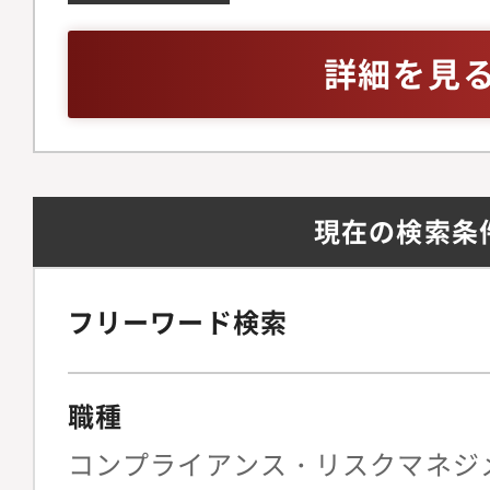
バリューの高い同分野
プ全体のコンプライア
は近接領域での実務経験
としての活躍も展望で
する役割を担う組織で
リーダー経験(チーム
詳細を見
内容コンプライアンス
験)・英語の法律やガ
則の策定・更新、研修
ミュニケーションが円
三者管理(贈賄防止、
TOEIC 850点以上
止、経済制裁を含む)
ライン等のドキュメン
現在の検索条
通報制度の運用をはじ
ミーティング、海外出
ループ グローバルで
英語使用頻度は多いで
グラムの企画・運営と
フリーワード検索
ただきます。変化と拡
ループの事業と、最新
職種
なルール・制度・運用
ていただきます。本社
コンプライアンス・リスクマネジ