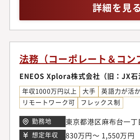
スク評価の実施データ
Vulnerability M
詳細を見
いただけるフェーズで
ける物理セキュリティ
ルの知識契約における
え、企画したマネジメ
クノロジーの導入・変
条項、SOW等の文書
し、全社的な仕組みづ
ク評価及びプライバシー
解ける知識TOEIC L&
献できる手応えが得ら
監査において被監査部
ンガルでのコミュニケ
集計するだけでなく、
往査対応（A.Mgr）
に関しては高度な理解
法務（コーポレート＆コン
結果を経営陣および現
ティ部の発見事項につ
ルが必須）ドキュメン
社的なリスクコントロ
（A.Mgr）ITリス
ENEOS Xplora株式会社（旧：JX
なっていただくことを
の助言（A.Mgr）IT
年収1000万円以上
大手
英語力が活
ポーティング（A.Mgr
リモートワーク可
フレックス制
所における品質管理)
に関わる往査対応（A.
東京都港区麻布台一丁
勤務地
順の平準化に関わる業務
森 JP タワー9階
830万円～ 1,550万円
想定年収
ム導入に関する評価会議