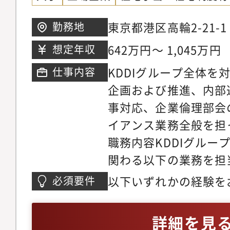
東京都港区高輪2-21-1
勤務地
642万円～ 1,045万円
想定年収
KDDIグループ全体を
仕事内容
企画および推進、内部
事対応、企業倫理部会
イアンス業務全般を担
職務内容KDDIグルー
関わる以下の業務を担
す。・KDDI本体およ
以下いずれかの経験を
必須要件
けコンプライアンス施
イアンス関連業務（不
やガイドラインの整備
止、不正事案への対処
詳細を見
イアンスに関する共通