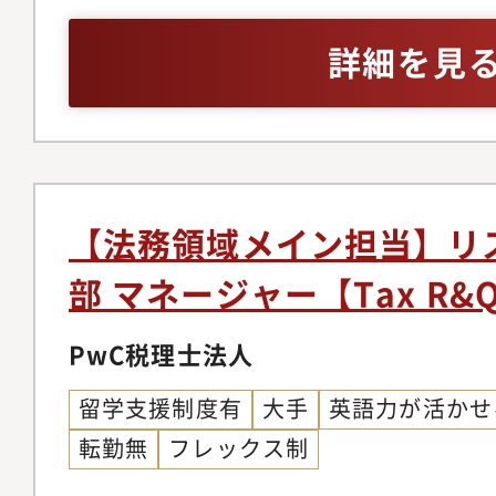
ことが求められます。
育・啓発活動・新入社
ずれかの実務経験3年以上
セス、人的側面があり
業部・引き続き向けた
マネジメントシステム
詳細を見
合的に組み合わせた対
発・事故未然防止に向
れまでの取り組みで、
浸透活動外部情報の活
メントを完了しており
ク管理に関するカンフ
実践的な取り組みを重
ミナーへの参加・グロ
ため、特定されたリス
合事例の情報収集・分析
【法務領域メイン担当】リ
案する人財能力を高め
活用）・リスク管理・
部 マネージャー【Tax R&
す。【仕事内容】品質
セスの効率化・AI／R
針・運用基準の策定と
データ分析・業務改善
PwC税理士法人
アンスの社内状況の調
織構成＞・人数：リス
留学支援制度有
大手
英語力が活かせ
告・フォローアップ製
スク管理課6名、派遣社
転勤無
フレックス制
定、判定、記録の自動
40代が中心・新卒：中
推進の計画、進捗管理
社者のバックグラウン