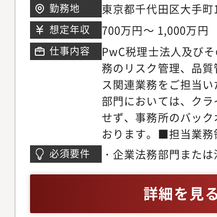
東京都千代田区大手町1
勤務地
会社に対する品質コン
応メーカーや衛生管理
700万円～ 1,000万円
想定年収
場・オフィス）の計画
管理部においてはER
ローアップ逸脱・不適
に渡り業務を担当し、
PwC税理士法人及び
仕事内容
発防止策の立案・監督
決などプロジェクトを
務のリスク管理、品質
の教育／啓発（組織風
いる中途入社者のキャ
ス関連業務をご担当い
ンス問題の影響）【ポ
管理部で3年間の経験
部門においては、クラ
業において、品質コン
ティング部門や情報シ
せず、事務所のバック
すます重要度を増す将
例もあります。リスク
おります。■担当業務
この活動を企業内部の
クホルダーと折衝しプ
務（主担当業務）・ク
・企業法務部門または
必須要件
していく中で、自身の
た経験が活かされ、活
託契約書その他の契約
年以上の法務経験があ
キャリア展望につなが
す。
務・クライアント部門
かにおいて十分な実務
詳細を見
業部、子会社の幹部ク
る問い合わせ対応・契
ライアンス／リスクマ
コミュニケーションス
シーに合致しているか