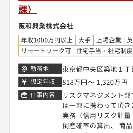
課）
阪和興業株式会社
年収1000万円以上
大手
上場企業
リモートワーク可
住宅手当・社宅制
東京都中央区築地１丁
勤務地
属地は東京本社を予定
818万円～ 1,320万円
想定年収
は転勤の可能性があり
リスクマネジメント部
仕事内容
は一部に携わって頂き
実務（信用リスク計量
倒産確率の算出、 商品ボラティリティとリス