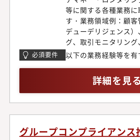
いて、能動的な立場で
等に関する各種業務に
る。・将来的にチーム
す・業務領域例：顧客
進可能。
デューデリジェンス）
グ、取引モニタリング
出、金融犯罪対策、海
以下の業務経験等を有
必須要件
済制裁対応、2線モニタ
の業務経験3年以上（
テム、等【部署の特徴
やAMLの業務経験は
詳細を見
は、健全な金融システ
2）前職が金融機関以
可欠なマネーロンダリン
迎・今後、専門性を身
Money-Launderi
る方、AML/CFT関
除等を中心に、金融犯
る方・組織貢献意欲が
た専門部署です（部員
前向きに取り組み、協
グループコンプライアンス
外に広くビジネス展開