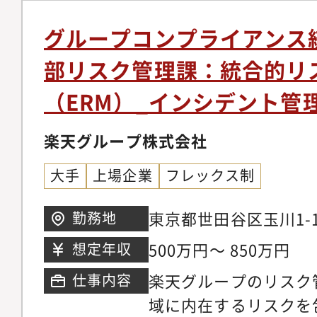
と経営報告（データに
と説明能力：ルールの
言）・R CREWや代
果を、客観的な根拠に
グループコンプライアンス
啓発コンテンツの企画
能力
部リスク管理課：統合的リ
ジェクトの推進＞・営
（ERM）_インシデント管
部門と連携したコンプ
ロジェクトのリード■
楽天グループ株式会社
＞・人数（グループマ
バー：6名）・年齢層
大手
上場企業
フレックス制
途割合：中途が中心＜
東京都世田谷区玉川1-1
勤務地
ラウンド＞ショップ運
ウス
業など＜活躍をしてい
500万円～ 850万円
想定年収
アパス実例＞楽天グル
楽天グループのリスク
仕事内容
テムの中で、リスク管
域に内在するリスクを
ルを目指すことはもち