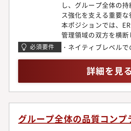
し、グループ全体の持
る改善・企画スキルを
ス強化を支える重要な
本ポジションでは、E
管理領域の双方を横断
して必要なリスク管理
・ネイティブレベルで
必須要件
リードする専門性を身
社、コンサルティング
す。インシデントハン
融機関、メーカー等に
詳細を見
整備（ERM／インシ
たは経営企画、課題解
されるインシデントの
業務経験・論理的思考
析、再発防止プロセス
雑な課題の根本原因を
部門との調整、社内ル
策を構築・実行できる
統合廃リスク管理およ
析、企画、資料作成、
グループ全体の品質コンプ
析・リスクアセスメン
キル・経営層を含む多