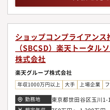
通報や相談案件の受付
報の受付および対応、
との調整対応経験（3
内部通報対応支援・不
事部門、外部専門家（
処・不祥事案発生時の
験
再発防止策の検討・企
ショップコンプライアンス
告資料の作成および会
（SBCSD）楽天トータル
ルポイントKDDIグル
株式会社
ンスを企画、推進する
ジションです。多様な事
楽天グループ株式会社
よびそのグループ会社
とで、現職の業務経験
年収1000万円以上
大手
上場企業
ループ全体に与える影
東京都世田谷区玉川1-1
勤務地
る業務です。■組織ミ
ウス
に見極め、KDDIグル
想定年収