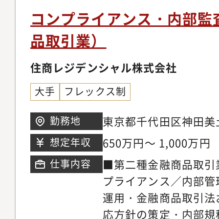
でゼネラリストとして
コンプライアンス・内部監
ます。）
品取引業）
住商レジデンシャル株式会社
大手
フレックス制
東京都千代田区神田美土
勤務地
VILLA MITOSHIR
650万円～ 1,000万円
想定年収
「小川町駅」より徒歩
■第二種金融商品取引
仕事内容
プライアンス／内部管
運用・金融商品取引法
応方針の策定・内部規