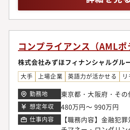
レーゾーンの構造化 
リーダー経験、または
含む 対応方針案を
に推進した経験・製造
層部へインプット②安
る法務、コンプライア
基盤の高度化 ・技術情
コンサル経験
連携した管理モデル設
コンプライアンス（AML
スの効率化・高度化＜使用
Office製品、内製B
株式会社みずほフィナンシャルグル
あり）＜やりがい・成
大手
上場企業
英語力が活かせる
リ
の開発部門全体を俯瞰
わることができる。・
東京都・大阪府・その
勤務地
「最適な事業判断」を
480万円～ 990万円
想定年収
る。・日本及び米中規
【職務内容】金融犯罪対
仕事内容
に関与／経験できる。
チマネー・ロンダリン