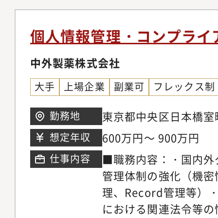
力対応事務局業務・グ
ブレベルの日本語力・
サービスの不正対策／
の英語力・基本的なP
個人情報管理・コンプライ
会議への参加および楽
（MSToolsなど）・T
ビスの被害相談受理、
中外製薬株式会社
くは同程度の英語力を
用した業務効率／自動
明、英語圏の大卒の学
大手
上場企業
副業可
フレックス制
クト事例＞大小さまざ
クトが進行中です。小
東京都中央区日本橋室町
勤務地
用した定常業務の自動
ワー
600万円～ 900万円
想定年収
は収益及び法実行機関
■職務内容：・国内外
仕事内容
ります。＜組織構成＞・
管理体制の強化（機密
務）：1名／L4：1名
理、Record管理等
層：20～50代まで幅
における関連法令等の
合：1：2