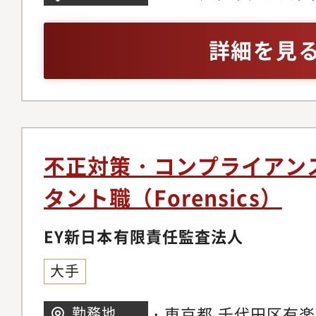
認、関係配置（営業、
ない方も多いため、こ
部統制、または管理業
との連携、再発防止策
談を通じて候補者の方
複数の関係者と連携し
詳細を見
体の運営、管理台帳・
きたく、ポテンシャル
を行った経験・法令、
ント向けレポート■働
経験不問で幅広くエン
程等を読み、要点を整
人数：戦略事業コンプラ
す。
での円滑な業務遂行能
名／各課に5名程度）・
が中心・新卒中途割合
不正対策・コンプライアン
実例＞・コンプライア
タント職（Forensics）
て入社後、担当領域の
的には楽天モバイルグ
EY新日本有限責任監査法人
イアンス水準を向上さ
大手
アップを期待していま
業務のフォローに入り
・東京都 千代田区有楽町
勤務地