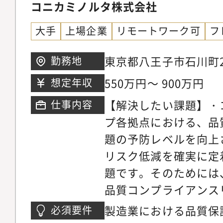
トップリスク評価に関
コニカミノルタ株式会社
への説明・調総合力：
部・グループ会社にお
スク情報をわかりやす
大手
上場企業
リモートワーク可
フ
ントの定期モニタリン
ケーション力およびチ
ションプランの進捗管
ル：Outlook、Wo
東京都八王子市石川町2
勤務地
営層資料作成・報告・
PCスキル・英語力：
550万円～ 900万円
想定年収
リスク関連委員会向け
およびメールでの英語
【解決したい課題】・
仕事内容
ンシデント管理状況の
可能なレベル
プ各拠点における、品
意思決定支援資料の作
題の予防レベルを向上
ダーとの連携・調整・
リスク低減を確実に定
部・グループ会社との
題です。そのためには
トやリスクに関する問
品質コンプライアンス
スタマー対応）・統合
し、有効な対策を提案
書におけるリスク管理
製造業における品質保
必須要件