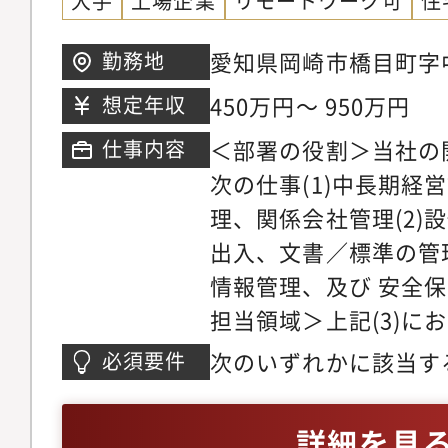
大手
上場企業
リモートワーク可
住
愛知県岡崎市橋目町字
勤務地
450万円～ 950万円
想定年収
＜部署の役割＞当社の
仕事内容
次の仕事(1)中長期経
理、関係会社管理(2)
出入、文書／標準の管理、
情報管理、及び 安全
担当領域＞上記(3)に
は両方の業務をご担当
次のいずれかに該当す
必須要件
保障貿易管理に関する
製造業（自動車･電機
（中核機能） ・規制
生産／技術企画など）
詳細を見