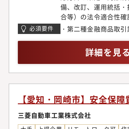
備、改訂、運用統括・
合等）の法令適合性確
書面、契約書、広告表
・第二種金融商品取引
必須要件
経営陣へのコンプライ
門・内部監査部門での
言・意思決定支援・金
商品取引法に関する実
詳細を見
検査対応の統括 ■コ
断経験・コンプライア
制の構築・運用■業務
2年以上
の実施、結果報告、フ
業務）、 業務改善の
スク管理
【愛知・岡崎市】安全保障
三菱自動車工業株式会社