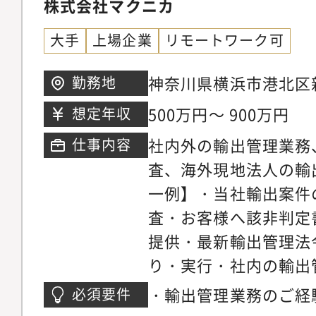
画・運営・リスク分析
株式会社マクニカ
セキュリティ、BCP
正発見・防止に向けた
の情報収集・分析、ベ
験
大手
上場企業
リモートワーク可
「FDA」、電子証拠の
施・危機管理：危機管
「eDiscovery」
画（BCP等）の運用
神奈川県横浜市港北区新
勤務地
応を行う「Cyber」
各部門・グループ会社
第1ビル
500万円～ 900万円
想定年収
れています。各グルー
状況の確認および改善
にあり、「One Team」の
社内外の輸出管理業務
仕事内容
クマネジメントに関す
て案件に取り組んでいま
査、海外現地法人の輸
画・実施
(Investigation&C
一例】・当社輸出案件
約10年前より新卒採
査・お客様へ該非判定
Forensics事業部
提供・最新輸出管理法
EYで専門能力を身に
り・実行・社内の輸出
る学生の皆さんからの
人含む）■配属先：組
・輸出管理業務のご経
必須要件
ります。
人数：6名■キャリア