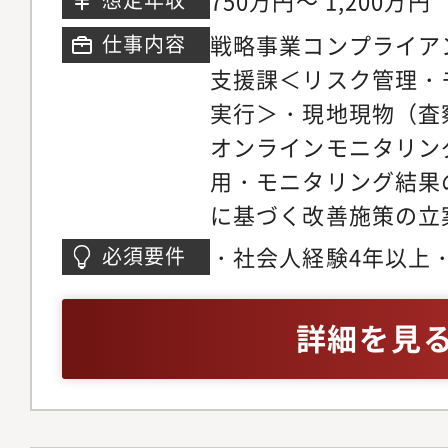
750万円～ 1,200万円
を守り支えることが私
戦略事業コンプライア
仕事内容
支援課＜リスク管理・
実行＞・現地現物（査
オンラインモニタリン
用・モニタリング結果
に基づく改善施策の立
の指導・改善支援＜イ
・社会人経験4年以上
必須要件
防止策の推進＞・法令
スキル：現場の課題を
ンシデント発生時にお
アルや業務フローとし
詳細を見
署と連携した再発防止
に可視化できる方・多
務フローへの落とし込
力：利害関係の異なる
ティング・啓発＞・リ
して合意形成を導いた