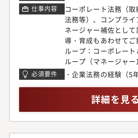
コーポレート法務（取
仕事内容
法務等）、コンプライ
ネージャー補佐として
導・育成もあわせてご
ループ：コーポレート
ループ（マネージャー
長、魅力】◎法務を軸
・企業法務の経験（5
必須要件
での経験を積んでいた
法務（会社法関連）の
トとしての俯瞰的視野
験や部下・後輩の育成
詳細を見
ます。◎コーポレート
ネス法務にも携われま
アパスとして、コーポ
ネス法務部門でのマネ