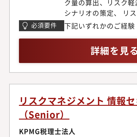
ク量の算出、リスク軽
シナリオの策定、 リスク計量とリスク回避策
の立案等）・ALM（
下記いずれかのご経験
必須要件
ブリスクの把握、リス
お持ちの方・金融機関
入等）・リスクアセス
券・アセットマネジメ
詳細を見
ク項目の設定、各リス
管理、ミドルオフィス
的なリスク量等の検証
経験・事業会社（商社
現段階では商品取引等
務・リスク管理経験財
取引を含む全般的なリ
資金調達・資金管理・
リスク計量、更にはリ
メインとし、一部リス
リスクマネジメント 情報
門性を高め、スペシャ
携わっていた方も歓迎
（Senior）
ねた後は、全社的なリ
理の実務経験・コンサ
を想定しております。
監査法人での実務経験
KPMG税理士法人