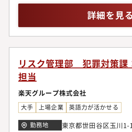
出管理業務全般、該非
詳細を見
現地法人の輸出管理支
ン：輸出管理のエキス
務の頻度：週半分程度
度：年数回程度場所：
力：社風としては非常
リスク管理部 犯罪対策課
な意見や提案が歓迎さ
担当
てガバナンスの強化を
幅が大いに広がってい
楽天グループ株式会社
ナンスリスクマネジメ
大手
上場企業
英語力が活かせる
務あり）└ガバナンス
└法務部 法務課 安
東京都世田谷区玉川1-1
勤務地
50代まで幅広く在籍