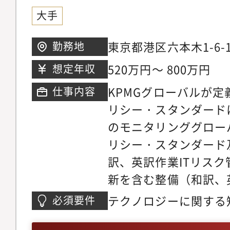
拠点を統括するポジシ
ク管理（ERM）・ガ
大手
いただけます。?また
ンサルティングまたは
なく管理職を目指して
経験上記のいずれかに
東京都港区六本木1-6-
勤務地
す。実際に中途出身で
の遂行にとどまらず、
520万円～ 800万円
想定年収
れた実績も多く、スピ
改善や提案などの実行
アアップが可能です。
KPMGグローバルが
仕事内容
力】・ビジネスが多様
リシー・スタンダード
市場ボラティリティを
のモニタリンググロー
る本部署は、経営陣が
リシー・スタンダード
するための最重要基盤
訳、英訳作業ITリスク
ガバナンスを牽引する
新を含む整備（和訳、英
的成長に直結する手応
27001（ISMS）の
テクノロジーに関する
必須要件
ていただけます。・市
調整情報セキュリティ
テクチャ図をある程度
をはじめ、リスク管理