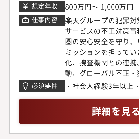
ウス
800万円～ 1,000万円
想定年収
性1：男性2・プロパ
なく在籍しております
楽天グループの犯罪対
仕事内容
サービスの不正対策事
圏の安心安全を守り、
ミッションを担ってい
化、捜査機関との連携
動、グローバル不正・
ループ全体の貢献に取
・社会人経験3年以上
必須要件
な業務内容＞・法執行
楽天ユーザーの安全を
ション／調整・競争と
もち、自ら主体的にキ
詳細を見
／調整・経営層及び多
考える※不正対策に関
調整・定期的な経営層
すので未経験であって
資料作成／プレゼンテ
に提案・行動する方を