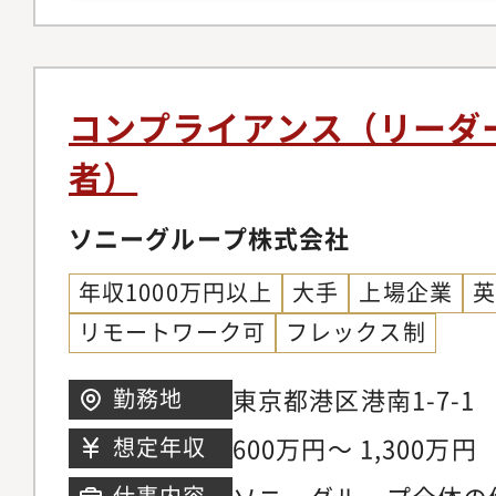
査、あるいはそれらに
豊富にあります。コン
契約レビュープロセス
ルールの制定、実行ま
報を得るために、社外
内の他の専門部署との
モニタリングにかかわ
間交流の実施など、社
ネジメント及びチーム
経験・プロジェクトマ
コンプライアンス（リーダ
活動が必須であり、学
ビュー業務の効率化に
的に業務で英語を使用
者）
す。チームはコンパク
種法令対応に係る業務
向を活かした経験※様
ライアンスに関わるメ
情報保護法対応・犯罪
いガイドラインやルー
ソニーグループ株式会社
期待でき、お互いを助
税理士法その他関連業
ジェクトを完遂できる
ながる職場です。
年収1000万円以上
大手
上場企業
業務・クライアントア
リモートワーク可
フレックス制
ゲージメントアクセプ
チェック、KYC、コ
東京都港区港南1-7-1
勤務地
務・エンゲージメント
600万円～ 1,300万円
想定年収
質管理に係るルール作
務・独立性規制への対
仕事内容