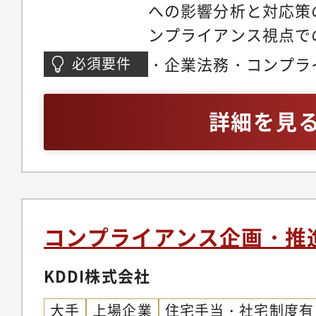
への影響分析と対応策
ンプライアンス視点で
進・インシデント対応
・企業法務・コンプラ
必須要件
実効性・効率性向上を
以上（クロスボーダー
支援・Rocheとの連
なお可）・機密情報、個
詳細を見
統制・支援を含むグロ
管理体制の構築・運用
力：中外グループの幅
はプロジェクトにおけ
連携し、成長戦略の実
ント経験あればなお可
イアンスの視点から支
し主要諸外国の大学/
大学院であればなお可
コンプライアンス企画・推
英語力
KDDI株式会社
大手
上場企業
住宅手当・社宅制度有