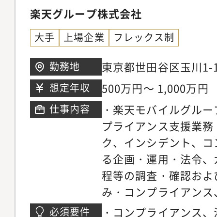
プライアンス態勢を支
楽天グループ株式会社
FATF（金融活動作業
大手
上場企業
フレックス制
2028年度に控え、AM
を挙げて取り組む中、
東京都世田谷区玉川1-1
勤務地
AML/CFT領域は最
ウス
500万円～ 1,000万円
想定年収
られており、経営レベ
・楽天モバイルグルー
仕事内容
関係者と協働して態勢
プライアンス支援業務
ころです。・AML/C
ク、インシデント、コ
野であり、また公認A
る企画・運用・法令、
（CAMS）等の国際資
程等の調査・確認およ
ジェネラリストであっ
み・コンプライアンス
て入り易く、業務経験
企画・改善・インシデ
を高めることが可能で
・コンプライアンス、
必須要件