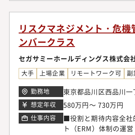
クス）とは？EYのFore
技術に対して、積極的
国・5,000名以上の
査やコンプライアンス
リスクマネジメント・危機
ムです。・会計・法律
ンバークラス
バーセキュリティなど
ロフェッショナルが在
セガサミーホールディングス株式会
バルネットワークを活
大手
上場企業
リモートワーク可
副
対応しています・事案
事）だけでなく、平時
東京都品川区西品川一丁
勤務地
時）まで幅広くサポー
崎ガーデンタワー
580万円～ 730万円
想定年収
門について】EY Japan
会計士、公認不正検査
■役割と期待内容全社
仕事内容
プライアンス専門家、
ト（ERM）体制の運