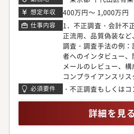
務を進めながら連続の
ウン日比谷・大阪府 
400万円～ 1,000万円
想定年収
いただきます。
8番1号 梅田阪急ビ
1．不正調査・会計不
仕事内容
正流用、品質偽装など
調査・調査手法の例：
者へのインタビュー、
メールのレビュー、構
コンプライアンスリス
社の不正対策支援等、
・不正調査もしくはコ
必須要件
アンス体制の構築・贈
ご経験・チームプレー
ル）対策など特定リス
で主体的に課題解決へ
詳細を見
対応支援・不正リスク
ある方・グローバルな
グ、改善対応支援■For
携わりたい方・未経験