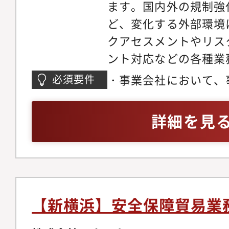
ト、サイバーセキュリ
ます。国内外の規制強
eDiscovery専門
ど、変化する外部環境
さまざまな専門家集団
クアセスメントやリス
を活かしたグローバル
ント対応などの各種業
力で、上記のような有
ながら推進いただきま
・事業会社において、
必須要件
スを提供しております。EY 
グループ会社とのコミ
に取り組んだ経験・ 
は、大きく2つのグル
てリスク情報を収集・
への関心、または以
詳細を見
れに多様な専門家が在
ク管理体制の強化に貢
（IT ・法務 ・総務 
(Investigation&Co
しています。■業務内
プライアンス）・関係
外の専門家によって構
応：発生時の対応、原
題解決や業務改善を行
計専門家、コンプライ
企画・実行および関係
かの経験があれば尚可
当局出身者など。「Tec
応：過去事例の分析に
経験・広報・PR関連
【新横浜】安全保障貿易業
データサイエンティス
開、潜在リスクの洗い
務・総務・内部統制等
門家、サイバーセキュ