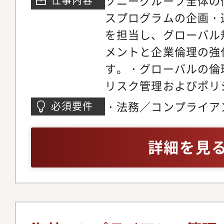
ソニーグループ全体の
イアンス対応業務・ア
スプログラムの企画・
グ、アンチコラプショ
を担当し、グローバル
制への対応・情報セキ
メントと企業倫理の強
ティインシデント対応
す。・グローバルの倫
スクへの対応業務・リ
リスク管理およびポリ
るグローバルポリシー
善・コンプライアンス
・法務／コンプライア
必須要件
リスクマネジメントに
グおよびベストプラク
ナンス領域での実務経
ニュアルの作成及び更
グループ本社における
語での法律・ガイドラ
詳細を見
メント研修に係る資料
支援、研修・啓発活動
ミュニケーション能力
ング・リスクマネジメ
各国拠点のコンプライ
する意欲があること（T
ルテーション対応・そ
携・支援※グローバル
ト業務全般
ながら、倫理・コンプ
推進するポジションで