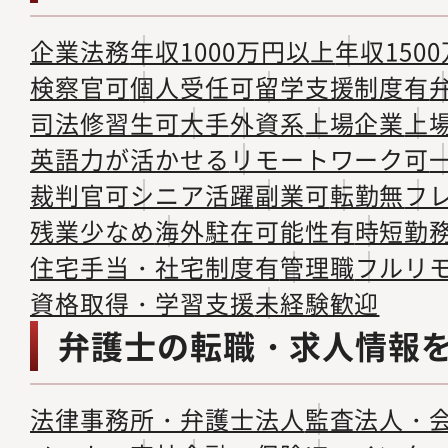
企業法務
年収1000万円以上
年収150
検察官可
個人受任可
留学支援制度有
司法修習生可
大手
外資系
上場企業
上
英語力が活かせる
リモートワーク可
裁判官可
シニア活躍
副業可
転勤無
フ
残業少なめ
海外駐在可能性有
時短勤
住宅手当・社宅制度有
管理職
フルリ
資格取得・学習支援
未経験歓迎
弁護士の転職・求人情報
法律事務所・弁護士法人
監査法人・