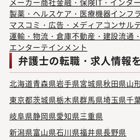
メーカー
商社
金融・保険
IT・インタ
製薬・ヘルスケア・医療機器
インフ
マスコミ・広告・メディア
コンサル
運輸・物流・倉庫
不動産・建設
流通
エンターテインメント
弁護士の転職・求人情報
北海道
青森県
岩手県
宮城県
秋田県
山
東京都
茨城県
栃木県
群馬県
埼玉県
千
岐阜県
静岡県
愛知県
三重県
新潟県
富山県
石川県
福井県
長野県