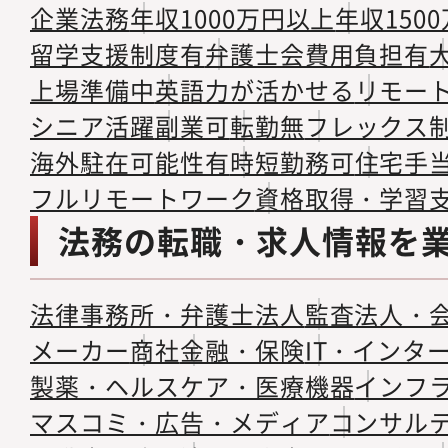
企業法務
年収1000万円以上
年収150
留学支援制度有
弁護士会費用負担有
上場準備中
英語力が活かせる
リモー
シニア活躍
副業可
転勤無
フレックス
海外駐在可能性有
時短勤務可
住宅手
フルリモートワーク
資格取得・学習
法務の転職・求人情報を
法律事務所・弁護士法人
監査法人・
メーカー
商社
金融・保険
IT・インタ
製薬・ヘルスケア・医療機器
インフ
マスコミ・広告・メディア
コンサル