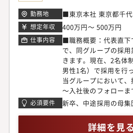
や目標の設定、グルー
ディングを活かしたチ
■東京本社 東京都千代
勤務地
ターンや内定者のフォ
号 霞が関ビルディング
400万円～ 500万円
想定年収
のオンボーディングに
■職務概要：代表直下
仕事内容
できていないことから
で、同グループの採用
まれています。会計事
きます。現在、2名体制
業が複数生まれ、従業
男性1名）で採用を行
たグループのフェーズ
当グループにおいて、
全体で新卒採用を戦略
～入社後のフォローま
横断した採用活動を行
頂きます。経験よりも
じています。【具体的
新卒、中途採用の母集
必須要件
重視しています。ニー
の新卒採用の戦略策定
年以上に加え、下記い
ビスを提供している当
レーション管理、業務
方・人事面談のご経験
詳細を見
様と長い関係性を築い
ジメントをお任せしま