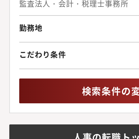
監査法人・会計・税理士事務所
ルーティングプロセス
ら採用決定までのコミ
勤務地
の設計 6．採用広報や
のブランディングに関
補者との面談、面接の
こだわり条件
向けた内定者フォロー
マージャーニーマップ
修/懇親会の企画立案
検索条件の
向けたピープルアナリ
向けた配属先との連携
人事の転職ト