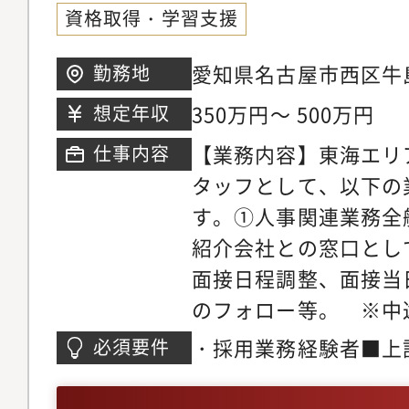
資格取得・学習支援
愛知県名古屋市西区牛島
勤務地
ントタワー17F
350万円～ 500万円
想定年収
【業務内容】東海エリ
仕事内容
タッフとして、以下の
す。①人事関連業務全
紹介会社との窓口とし
面接日程調整、面接当
のフォロー等。 ※中
業務入社者の受入時対
・採用業務経験者■上
必須要件
会社貸与物回収等②コ
か必須・日商簿記3級
務・記帳代行（会計ソ