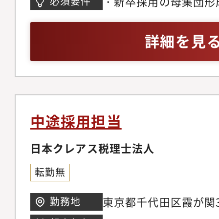
・新卒採用の母集団形
必須要件
修、新入社員向けオリ
上
一部総務業務※将来的
詳細を見
評価制度、人材開発な
ていただくことも可能
中途採用担当
日本クレアス税理士法人
転勤無
東京都千代田区霞が関3-
勤務地