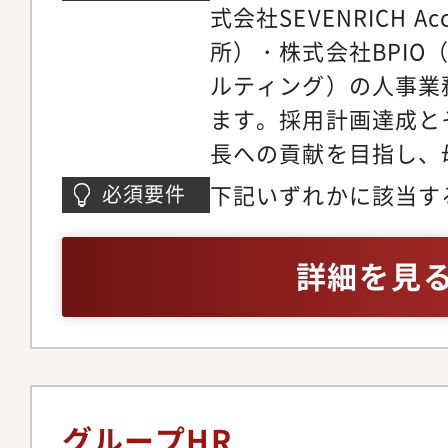
式会社SEVENRICH Ac
所）・株式会社BPIO
ルティング）の人事業
ます。採用計画達成と
長への貢献を目指し、
ングにおける採用戦略
下記いずれかに該当す
必須要件
善まで幅広くお任せい
経験が2年以上ある方
ブンリッチグループ横
経験が2年以上ある方・
詳細を見
策実行にも裁量を持っ
ジェントの経験が2年
す。【具体業務】・採
成・人材紹介エージェ
ション構築・媒体／ス
チ／doda／AMBI
グループHR