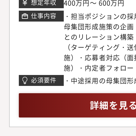
400万円～ 600万円
想定年収
・担当ポジションの採
仕事内容
母集団形成施策の企画
とのリレーション構築
（ターゲティング・送
施）・応募者対応（面
施）・内定者フォロー
部総務業務※最初は特
・中途採用の母集団形
必須要件
ションをご担当いただ
上
プ全体を横断する採用
詳細を見
人材開発など幅広い業
ことも可能です。