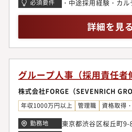
ムをアップグレードし
す・裁量が大きく、採
・中途採用経験・カル
必須要件
を支える新しい人事組
実行まで自身の考えを
など人事企画経験（プ
いただけることを期待
す・重要度の高い採用
みも可）
詳細を見
な仕事内容】グループ
用の立場から事業成長
定・推進などのHR業
す・ご経験・ご希望に
る当グループにおいて
の両方に関わることが
チームの立ち上げを採
ツール】・HERP・Slac
つつ、新卒採用の立ち
Google Workspace
グループ人事（採用責任者
開発などの施策を推進
務範囲は広いですが、
株式会社FORGE（SEVENRICH GR
ていただくことを想定
年収1000万円以上
管理職
資格取得
略の策定・実行の例【
用の戦略立案・採用フ
東京都渋谷区桜丘町9-
勤務地
び支援 - 要員計画の