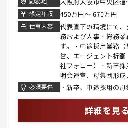
大阪府大阪市中央区道修町
勤務地
ン等）・総務
ビル2・3階
450万円～ 670万円
想定年収
代表直下の環境にて、
仕事内容
務および人事・総務業
す。・中途採用業務（
営、エージェント折衝
社フォロー）・新卒採
明会運営、母集団形成
フォロー）・入社前後
・新卒、中途採用の母
必須要件
け入れ対応・採用関連
験3年以上
調整等）・総務業務（
詳細を見
フィス管理、勤怠管理
ベント運営）※採用を