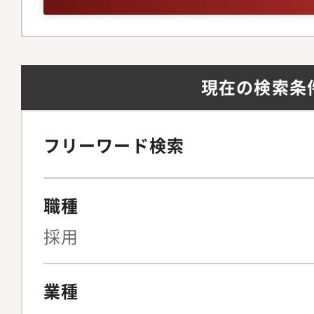
補者様へお伝えしてい
20代のメンバーを中心
いただける方を歓迎し
労務2名）が兼務しな
細：・中途採用業務（
ていますが、グループ
現在の検索条
営・対応、既存の人材
効果的に行えるような
規開拓、面接対応、入
せします。・新卒採用
卒採用（募集媒体の選
用市場のマーケット調
フリーワード検索
母集団の形成、会社説
責任者との採用要件と採
どの採用事務、面接対
整理からのターゲティ
職種
入社前後面談・新入社
設定・採用計画の立案
対応（新卒マナー研修
採用
成に向けたKPI設定 
ンテーション等）・総
した母集団形成（エー
リクルーティング、リ
業種
マーインターンシップ