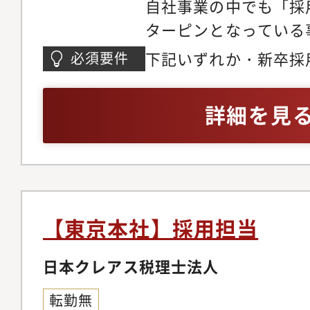
自社事業の中でも「採
ターピンとなっている
重要なテーマになって
下記いずれか・新卒採
必須要件
は約50人の会計事務
持ちの方・人材紹介業
用から労務管理まで担
方・営業のご経験をお
詳細を見
この2?3年で会計以外
ングのご経験をお持ち
M&Aによるグループ
内の全事業またがる横
を強化してきました。
いては、各事業が独立
【東京本社】採用担当
ら実行までを担ってお
きていない状況です。
日本クレアス税理士法人
なっているため、グル
転勤無