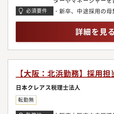
ダーやマネージャーを
ます。ニーズに合わせ
・新卒、中途採用の母
必須要件
している当社の『総合
験3年以上
係性を築いてきた『密
詳細を見
伝えしていき、組織の
方を歓迎しております
採用業務（母集団形成
既存の人材紹介会社と
接対応、入社前後フォ
【大阪：北浜勤務】採用担
集媒体の選定、WEB
成、会社説明会運営、
日本クレアス税理士法人
務、面接対応、内定者
転勤無
談・新入社員受け入れ
マナー研修、新入社員