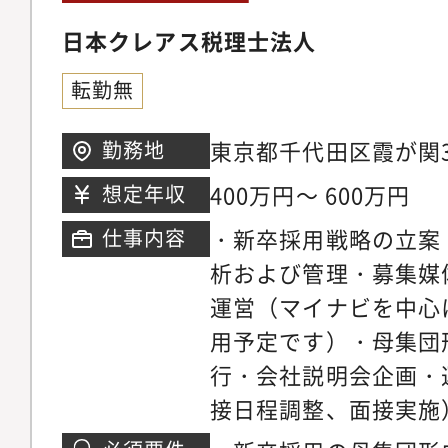
日本クレアス税理士法人
転勤無
東京都千代田区霞が関3-
勤務地
400万円～ 600万円
想定年収
・新卒採用戦略の立案
仕事内容
析および管理・募集媒
運営（マイナビを中心
用予定です）・母集団
行・会社説明会企画・
接日程調整、面接実施
入社後面談実施・研修