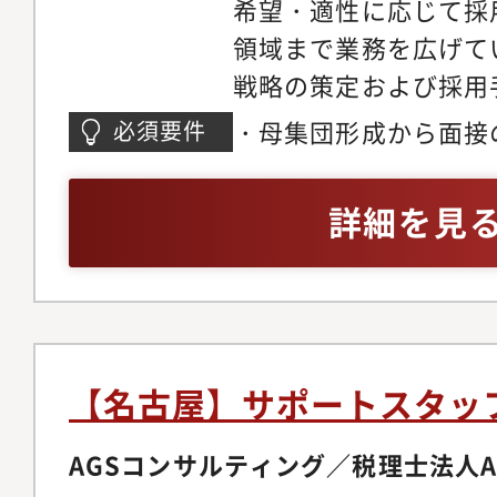
希望・適性に応じて採
領域まで業務を広げて
戦略の策定および採用
体対応、説明会運営、
・母集団形成から面接
必須要件
集団形成・求人票作成
動車運転免許
接対応・人材紹介会社
詳細を見
拓・内定者フォローお
入社手続きおよび人事
【名古屋】サポートスタッ
AGSコンサルティング／税理士法人A