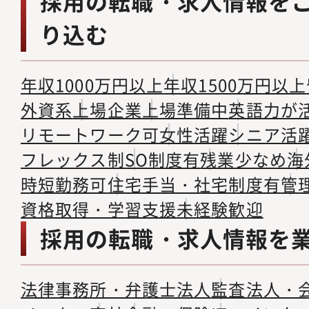
採用の転職・求人情報を
り込む
年収1000万円以上
年収1500万円以上
外資系
上場企業
上場準備中
英語力が
リモートワーク可
女性活躍
シニア活
フレックス制
SO制度有
残業少なめ
海
時短勤務可
住宅手当・社宅制度有
管
資格取得・学習支援
未経験歓迎
採用の転職・求人情報を
法律事務所・弁護士法人
監査法人・