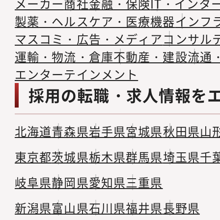
メーカー
商社
金融・保険
IT・インタ
製薬・ヘルスケア・医療機器
インフ
マスコミ・広告・メディア
コンサル
運輸・物流・倉庫
不動産・建設
流通
エンターテインメント
採用の転職・求人情報を
北海道
青森県
岩手県
宮城県
秋田県
山
東京都
茨城県
栃木県
群馬県
埼玉県
千
岐阜県
静岡県
愛知県
三重県
新潟県
富山県
石川県
福井県
長野県