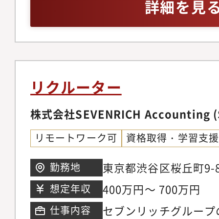
験・管理資料作成経験
詳細を見
の管理資料作成・事務
計、加工業務経験のあ
可能な範囲で対応いた
書や届出書の作成支援
場でのサポート業務・文
タの集計、PowerPo
リクルーター
までに培われてきた知
ら、社内外の調整・サ
株式会社SEVENRICH Accounting (
を実感できます。ご自
リモートワーク可
資格取得・学習支
く経験を増やせること
東京都渋谷区桜丘町9-8
勤務地
400万円～ 700万円
想定年収
セブンリッチグループ
仕事内容