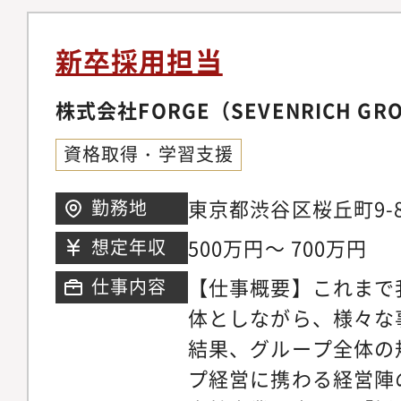
グ、採用広報の戦略立
の明確化とスキルアッ
の標準化・組織化・応
抜擢文化の枠組みづくり
新卒採用担当
組織運用面の検討・新
いだ配置転換・タレン
メンバーマネジメント
株式会社FORGE（SEVENRICH GR
開発施策施策の推進-
種：ビジネス職、エン
用【人事企画・制度設計
資格取得・学習支援
当・手法：エージェン
働き方改革に関する施
シング、ヘッドハンテ
生制度の最適化と新規
東京都渋谷区桜丘町9-8
勤務地
あらゆる手法を駆使し
ニケーション活性化の
500万円～ 700万円
想定年収
域：管理職以上のエグ
【仕事概要】これまで
仕事内容
体としながら、様々な
結果、グループ全体の
プ経営に携わる経営陣