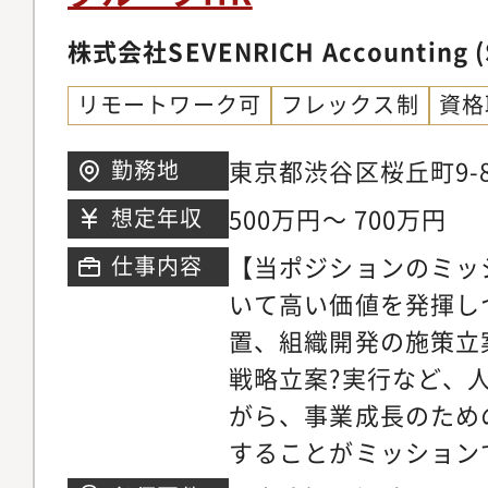
サービス導入検討～提
との日程調整や内定者
株式会社SEVENRICH Accounting (
分析～改善施策提案・
リモートワーク可
フレックス制
資格
定例MTG・採用計画
記事の企画～制作・そ
東京都渋谷区桜丘町9-8
勤務地
全般※ご経験に応じて
500万円～ 700万円
想定年収
用領域に関わっていた
【当ポジションのミッ
仕事内容
評価制度の設計＆運用
いて高い価値を発揮し
といったHRBP業務
置、組織開発の施策立
けます【ポジションの
戦略立案?実行など、
離が近いため、現場目
がら、事業成長のため
な採用活動を行うこと
することがミッション
活躍まで一貫してフォ