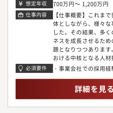
700万円～ 1,200万円
想定年収
義 - ダイレクトリ
【仕事概要】これまで
仕事内容
ル等を活用した母集団
体としながら、様々な
設計・改善 - 採用
した。その結果、多く
新卒採用 - 新卒採
ネスを成長させるため
新卒採用5名程度） -
題となりつつあります
グラムの企画・実施 
おける中核となる人材
携強化 - 学生のキ
を新設し、組織の立ち
ジメント施策の策定【
・事業会社での採用経
必須要件
ただける方を募集する
ング】- 採用ブランデ
ジェント、採用コンサ
用や施策等決まってい
用オウンドメディア（n
（採用戦略の策定から
詳細を見
に戦略やフローを決め
SNSを活用した情報
通貫で対応できる方を
推進いただけます。【
【人材育成・配置・組
採用戦略の立案、実行
ボーディング施策の設