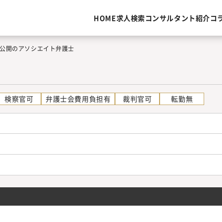
HOME
求人検索
コンサルタント紹介
コ
公開のアソシエイト弁護士
検察官可
弁護士会費用負担有
裁判官可
転勤無