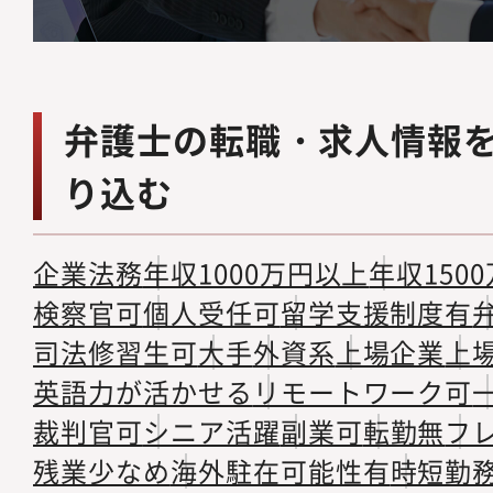
弁護士の転職・求人情報
り込む
企業法務
年収1000万円以上
年収150
検察官可
個人受任可
留学支援制度有
司法修習生可
大手
外資系
上場企業
上
英語力が活かせる
リモートワーク可
裁判官可
シニア活躍
副業可
転勤無
フ
残業少なめ
海外駐在可能性有
時短勤