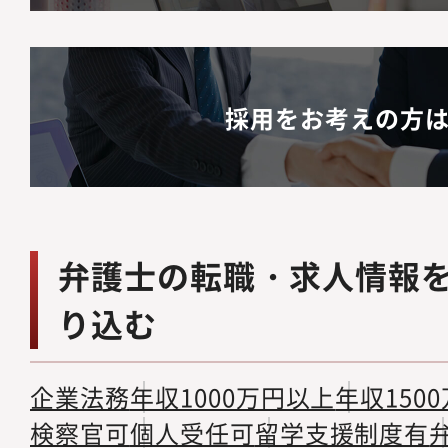
採用をお考えの方
弁護士の転職・求人情報
り込む
企業法務
年収1000万円以上
年収150
検察官可
個人受任可
留学支援制度有