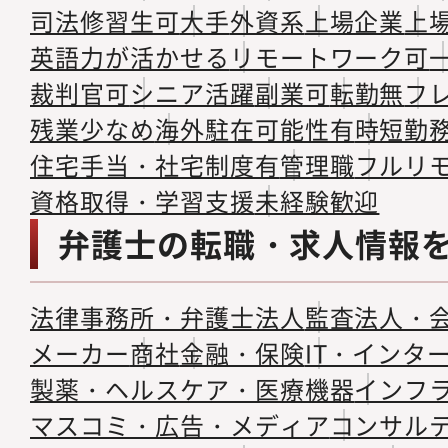
司法修習生可
大手
外資系
上場企業
上
英語力が活かせる
リモートワーク可
裁判官可
シニア活躍
副業可
転勤無
フ
残業少なめ
海外駐在可能性有
時短勤
住宅手当・社宅制度有
管理職
フルリ
資格取得・学習支援
未経験歓迎
弁護士の転職・求人情報
法律事務所・弁護士法人
監査法人・
メーカー
商社
金融・保険
IT・インタ
製薬・ヘルスケア・医療機器
インフ
マスコミ・広告・メディア
コンサル