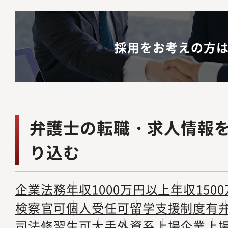
採用をお考えの方
弁護士の転職・求人情報
り込む
企業法務
年収1000万円以上
年収150
検察官可
個人受任可
留学支援制度有
司法修習生可
大手
外資系
上場企業
上