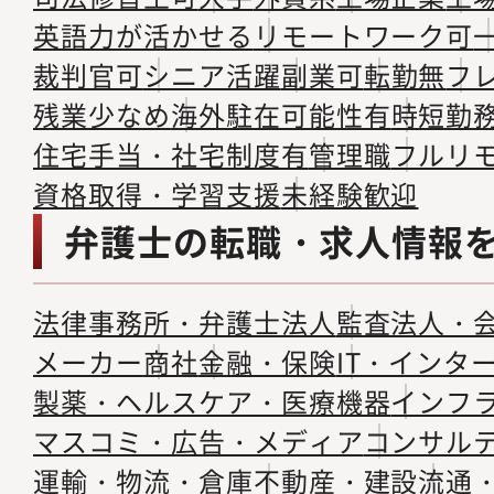
英語力が活かせる
リモートワーク可
裁判官可
シニア活躍
副業可
転勤無
フ
残業少なめ
海外駐在可能性有
時短勤
住宅手当・社宅制度有
管理職
フルリ
資格取得・学習支援
未経験歓迎
弁護士の転職・求人情報
法律事務所・弁護士法人
監査法人・
メーカー
商社
金融・保険
IT・インタ
製薬・ヘルスケア・医療機器
インフ
マスコミ・広告・メディア
コンサル
運輸・物流・倉庫
不動産・建設
流通