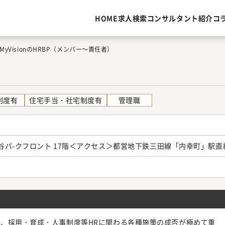
HOME
求人検索
コンサルタント紹介
コ
MyVisionのHRBP（メンバー～責任者）
制度有
住宅手当・社宅制度有
管理職
日比谷パ-クフロント 17階＜アクセス＞都営地下鉄三田線「内幸町」駅
、採用・育成・人事制度等HRに関わる各種施策の成否が極めて重