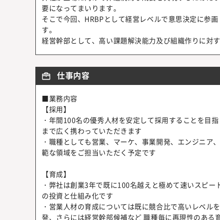
要になってまいります。
そこで今回、HRBPとして経営レベルで意思決定に参
す。
経営幹部として、高い課題解決能力及び組織作りに対
仕事内容
■業務内容
【採用】
・年間100名の優秀人材を安定して採用することを目
まで広く携わっていただきます
・職種としても営業、マーケ、事業開発、エンジニア
範な領域をご担当いただく予定です
【育成】
・弊社は創業3年で既に100名越えと極めて速いスピ
の投資と仕組み化です
・営業人材の育成については既に競合比で高いレベル
発、さらには経営幹部候補など 職種毎に再現性のある