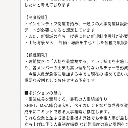
したいと考えております
【制度設計】
・インセンティブ制度を始め、一通りの人事制度は設
デートが必要になると想定しています
・また、新領域の立ち上げ等に伴い新規制度設計が必
・上記背景から、 評価・報酬を中心とした各種制度設
【組織開発】
・建前抜きに「人柄を最重視する」という採用を実施
り、各メンバーの士気も高い理想的なカルチャーを形
・今後人員が急激に増加する中でも現在の 極めて良いカ
重要な役割としてお任せする予定です
■ポジションの魅力
・事業成長を牽引する、最強の人事組織作り
SHIFT、M&A総合研究所、ベイカレントなど急成長
成果にコミットできる人事組織が存在します。
それら企業と並ぶ成長を目指す弊社でも今後人事が最も
立ち上げに伴う人事制度構築 など難易度の高い課題を