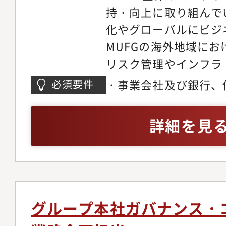
持・向上に取り組んで
化やグローバルにビジ
MUFGの海外地域に
リスク管理やインフラ
等、コンプライアンス
・事業会社及び銀行、
必須要件
グ・構築を、チームで
関等で、3年以上の業
だける人材を必要とし
海外拠点や顧客とのビ
詳細を見
アンス領域の業務未経
ネスレベル：TOEIC8
す。【業務内容】・海
理態勢のモニタリング
のコンプライアンス関
制強化のアクションプ
グループ本社ガバナンス・
況・浸透状況のモニタ