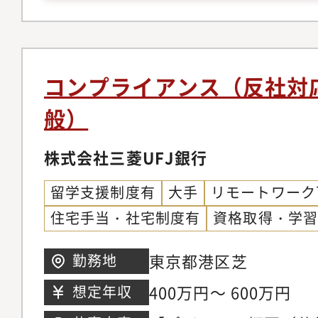
囲なモデルを扱い検証
融商品知識や数理的な
ます。・海外拠点との
モデル開発、モデル検
コンプライアンス（反社対
に関する実務経験を積
般）
クオンツ、データサイ
し、専門性を高めるこ
株式会社三菱UFJ銀行
ない方も学べる機会が
留学支援制度有
大手
リモートワーク
あれば歓迎します。・
住宅手当・社宅制度有
資格取得・学
あります。本人の志向
メントを目指すキャリ
東京都港区芝
勤務地
門性を認定する人事・
400万円～ 600万円
想定年収
すこともできます。