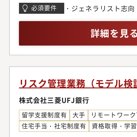
プロフェッショナルと
込んでいただきたい業
・ジェネラリスト志向
必須要件
とを想定しています。
当統括部の予算消化状
るのではなく、幅広い
ことで、将来的には海
でのレポーティング、
総合的な視点で幅広い
詳細を見
セクションへの異動や
その他、年間の予算案
る方。・問題解決能力
等のマネジメントとし
画検討支援業務（プロ
ン、プロジェクトマネ
務をリードしていただ
括部内その他の配置が
析、企画、プレゼンテ
も期待しています
や、複数の配置をまた
ル・コミュニケーショ
去のプロジェクト例：
が持つ様々な事業のス
リスク管理業務（モデル検
裁権限ルールの刷新、
ローバル経営層、各事
の刷新等）、子会社情
株式会社三菱UFJ銀行
効果的にコミュニケー
検討、等 ＜その他の
成力：資料の内容検討
留学支援制度有
大手
リモートワーク
（経営会議、取締役会
MSOffice（PowerPo
住宅手当・社宅制度有
資格取得・学
の提案事項取りまとめ
操作＜経験業務・出身