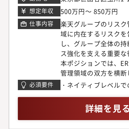
ウス
業など＜活躍をしてい
500万円～ 850万円
想定年収
アパス実例＞楽天グル
楽天グループのリスク
仕事内容
テムの中で、リスク管
域に内在するリスクを
ルを目指すことはもち
し、グループ全体の持
る改善・企画スキルを
ス強化を支える重要な
本ポジションでは、E
管理領域の双方を横断
して必要なリスク管理
・ネイティブレベルで
必須要件
リードする専門性を身
社、コンサルティング
す。インシデントハン
融機関、メーカー等に
詳細を見
整備（ERM／インシ
たは経営企画、課題解
されるインシデントの
業務経験・論理的思考