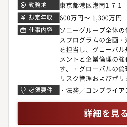
東京都港区港南1-7-1
勤務地
600万円～ 1,300万円
想定年収
ソニーグループ全体の
仕事内容
スプログラムの企画・
を担当し、グローバル
メントと企業倫理の強
す。・グローバルの倫
リスク管理およびポリ
善・コンプライアンス
・法務／コンプライア
必須要件
グおよびベストプラク
ナンス領域での実務経
グループ本社における
語での法律・ガイドラ
詳細を見
支援、研修・啓発活動
ミュニケーション能力
各国拠点のコンプライ