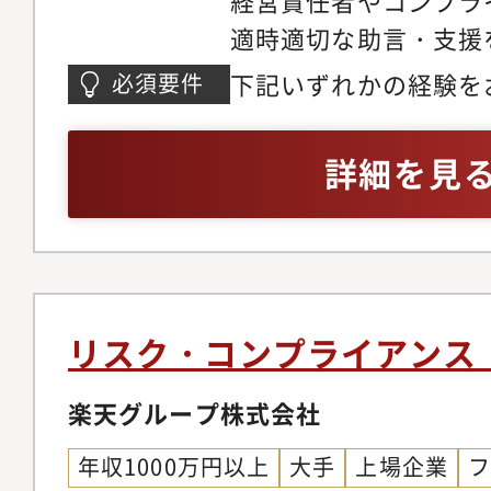
経営責任者やコンプラ
部企画Gr【主な関係
始めて頂き、専担者と
適時適切な助言・支援
部署、経営企画部基盤
す。また、将来の業務
務・海外コンプライア
ビス部DX室、海外部
後のキャリアパス（例
下記いずれかの経験を
必須要件
海外拠点向けコンプラ
金融当局【成長機会】
マネジメント職、フロ
プライアンス・海外事
の策定・海外拠点向け
であり、グローバルに
場部の企画職など）を
キル＞・国内外で海外
詳細を見
ニュアルの策定・海外
ンプライアンス関連の
ながりますし、また、
プライアンス業務に携
スクの予兆検知と必要
核的な役割を担ってい
の専門性を一段に高め
地社員と英語でスムー
援・海外拠点のコンプ
係者と協働しながら、
ビジネス界で活躍する
ル）
モニタリング■魅力・
プロジェクト推進など
長をコンプライアンス
ます【想定キャリアパ
リスク・コンプライアンス
える重要なポジション
データ分析スキルを有
事業推進を進める中、
楽天グループ株式会社
フェッショナルとして
成長にブレーキがかか
想定しています。キャ
年収1000万円以上
大手
上場企業
支援します。直近1年
で、将来的には次長や