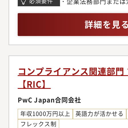
・企業法務部門または
必須要件
していく中で、自身の
た経験が活かされ、活
託契約書その他の契約
年以上の法務経験があ
キャリア展望につなが
す。
務・クライアント部門
かにおいて十分な実務
詳細を見
業部、子会社の幹部ク
る問い合わせ対応・契
ライアンス／リスクマ
コミュニケーションス
シーに合致しているか
査、あるいはそれらに
豊富にあります。コン
契約レビュープロセス
ルールの制定、実行ま
報を得るために、社外
内の他の専門部署との
モニタリングにかかわ
間交流の実施など、社
ネジメント及びチーム
経験・プロジェクトマ
コンプライアンス関連部門
活動が必須であり、学
ビュー業務の効率化に
的に業務で英語を使用
【RIC】
す。チームはコンパク
種法令対応に係る業務
向を活かした経験※様
ライアンスに関わるメ
情報保護法対応・犯罪
いガイドラインやルー
PwC Japan合同会社
期待でき、お互いを助
税理士法その他関連業
ジェクトを完遂できる
ながる職場です。
年収1000万円以上
英語力が活かせる
業務・クライアントア
フレックス制
ゲージメントアクセプ