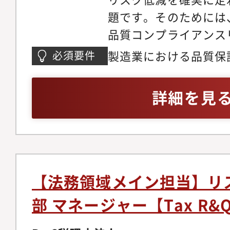
部・グループ会社との
題です。そのためには
トやリスクに関する問
品質コンプライアンス
スタマー対応）・統合
し、有効な対策を提案
書におけるリスク管理
製造業における品質保
必須要件
ことが求められます。
育・啓発活動・新入社
ずれかの実務経験3年以上
セス、人的側面があり
業部・引き続き向けた
マネジメントシステム
詳細を見
合的に組み合わせた対
発・事故未然防止に向
れまでの取り組みで、
浸透活動外部情報の活
メントを完了しており
ク管理に関するカンフ
実践的な取り組みを重
ミナーへの参加・グロ
ため、特定されたリス
合事例の情報収集・分析
【法務領域メイン担当】リ
案する人財能力を高め
活用）・リスク管理・
部 マネージャー【Tax R&
す。【仕事内容】品質
セスの効率化・AI／R
針・運用基準の策定と
データ分析・業務改善