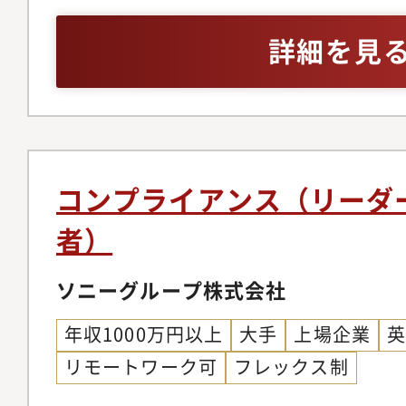
リティ教育・啓蒙施策
る方・事業会社でのご
詳細を見
コンプライアンス（リーダ
者）
ソニーグループ株式会社
年収1000万円以上
大手
上場企業
リモートワーク可
フレックス制