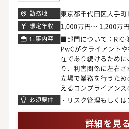
チェック、KYC、コ
東京都千代田区大手町1-2-
勤務地
務・エンゲージメント
Tower
1,000万円～ 1,200万
想定年収
質管理に係るルール作
務・独立性規制への対
■部門について：RIC
仕事内容
イアンス対応業務・ア
PwCがクライアント
グ、アンチコラプショ
在であり続けるために
制への対応・情報セキ
り、利害関係に左右さ
ティインシデント対応
立場で業務を行うため
スクへの対応業務・リ
えるコンプライアンス
るグローバルポリシー
約40名ほどのメンバー
・リスク管理もしくは
必須要件
リスクマネジメントに
半（監査法人、コンサ
の経験・下位職位者へ
ニュアルの作成及び更
士法人など）を横断的
レベルの英語力（読み
詳細を見
メント研修に係る資料
の配置・関係者、およ