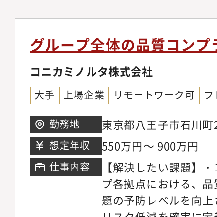
析、再発防止プロセス
雑な課題の根本原因を
部門との調整、社内ル
策を構築・実行できる
統合廃リスク管理およ
析、企画、資料作成、
グループ全体の品質コンプ
析・リスクアセスメン
キル・経営層を含む多
トップリスク評価に関
コニカミノルタ株式会社
への説明・調総合力：
部・グループ会社にお
スク情報をわかりやす
大手
上場企業
リモートワーク可
フ
ントの定期モニタリン
ケーション力およびチ
ションプランの進捗管
ル：Outlook、Wo
東京都八王子市石川町2
勤務地
営層資料作成・報告・
PCスキル・英語力：
550万円～ 900万円
想定年収
リスク関連委員会向け
およびメールでの英語
【解決したい課題】・
仕事内容
ンシデント管理状況の
可能なレベル
プ各拠点における、品
意思決定支援資料の作
題の予防レベルを向上
ダーとの連携・調整・
リスク低減を確実に定