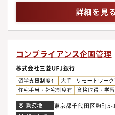
きなリスクとなってい
リアパスの幅を大きく
情報セキュリティ管理
詳細を見
でも情報セキュリティ
務を俯瞰し、業務をシ
グ経験のうち、情報セ
が進められ、例えば国
ク評価するスキルや業
強化・高度化の経験が
く管理・制限すること
コントロールの設計・
保護法（含む海外個人
動きも出てきています
けることができます。
等への対応・社内の法
ティ管理では、こうし
新たな体制整備が急務
続整備、照会対応、モ
コンプライアンス企画管理
けでなく、ビジネス環
枠組みの導入やシステ
ど）・社内DX化に伴
ルックに捉え、リスク
株式会社三菱UFJ銀行
推進に関する経験やス
態勢の構築・リスクや
率的に統制の最適化を
できます。業務一つひ
態勢の構築（外部クラ
留学支援制度有
大手
リモートワーク
界に留まらず、異なる
とコントロールを分析
応、手続改定への社内
住宅手当・社宅制度有
資格取得・学
キャリア経験を有する
画・導入する経験は、
発想・視点を必要とし
画」という希少性の高
東京都千代田区麹町5-1
勤務地
（以下の業務のうちい
のキャリアパスを大き
ワー