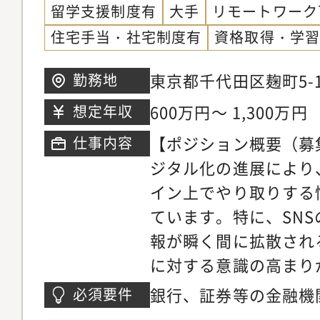
留学支援制度有
大手
リモートワーク
幅広い経営視点を養え
住宅手当・社宅制度有
資格取得・学
ン、香港など海外拠点
ローバルなキャリアを
東京都千代田区麹町5-1
勤務地
スクは国際的にも注目
ワー
600万円～ 1,300万円
想定年収
制動向やグローバル基
【ポジション概要（募
仕事内容
く、国際的なキャリア
ジタル化の進展により
す。具体的には、海外
イン上でやり取りする
当者と連携し、本部と
ています。特に、SN
主導します。現地でリ
報が瞬く間に拡散され
り、本部担当者として
に対する意識の高まり
こともできます。グロ
やシステム不備による
会があります。・「リ
銀行、証券等の金融機
必須要件
償請求や社会的評判の
品」「法規制」の横断
ンサルティング会社、