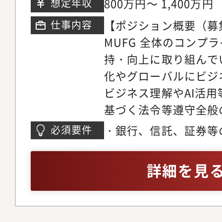
800万円～ 1,400万円
想定年収
性を踏まえて担ってい
りますし、また、市場
【ポジション概要（募
仕事内容
報保護法（含む海外個
門性を一段に高め、市
MUFG 全体のコンプ
対応（法令の分析、国
人者として市場ビジネ
持・向上に取り組んで
理関連手続への反映、
期待できます。【具体
化やグローバルにビジ
正にともなう対応）・
コンダクトリスク管理
ビジネス理解やAI活
新ビジネスへの情報セ
質評価、管理体制高度
基づく法令等遵守全般
でのサポート、社内イ
■AIを活用した新た
ラ・モデル・リスク管
報セキュリティ管理態
態勢の構築、データガ
・銀行、信託、証券等
必須要件
判断・行動の基準とな
三菱UFJ銀行 コン
ステム開発の推進■米
上の業務経験
定や研修実施など、チ
セキュリティ管理Gr
ど海外拠点との連携・
詳細を見
でいただける人材を必
部署、経営管理部署、
バルな市場コンプライ
業務での経験を積んで
外拠点コンプライアン
場規制や当局動向に関
リア形成をしていただ
【想定キャリアパス】
部署】三菱UFJ銀行