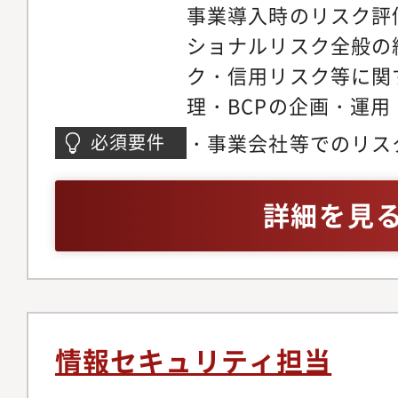
事業導入時のリスク評
いただける環境が整っ
ショナルリスク全般の
心ください。また、D
ク・信用リスク等に関
グや業務効率化にも積
理・BCPの企画・運用
り、DXや業務改善に
マネジメント職1名、
るフィールドも進んで
・事業会社等でのリス
必須要件
ンの特徴と魅力】・リ
モートワーク中心にな
事業に係るリスク評価
タイルも重視したキャ
詳細を見
スク管理を通じて、全
「新しい専門性を身に
強化に努めています。
域に挑戦したい」「会
ミュニケーションをとり
関わりたい」そんな想
株式事業等、当社の業
募をお待ちしています
ること、およびリスク
情報セキュリティ担当
付けることができます