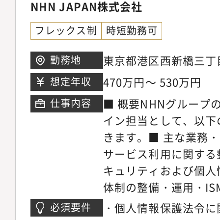
メント職による研修や
NHN JAPAN株式会社
スク管理態勢の強化に
フレックス制
時短勤務可
ないことはすぐに部内
していく職場環境です
東京都港区西新橋三丁目
勤務地
エ
470万円～ 530万円
想定年収
■ 概要NHNグループ
仕事内容
イン担当として、以下
きます。■ 主な業務・S
サービス利用に関する
キュリティおよび個人
体制の整備・運用・IS
ク等の維持・運営対応
・個人情報保護法令に
必須要件