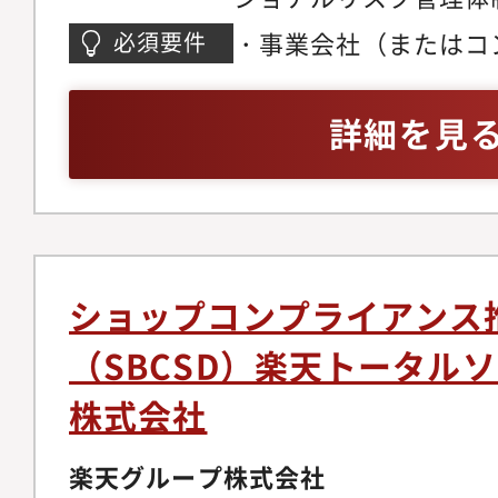
進 全社・各事業部の
・事業会社（またはコ
必須要件
リスクの洗い出しと評価
オペレーショナルリス
入・運用） 構築した
／業務プロセス改革（
詳細を見
内部統制評価のRCM
経験（目安：3年以上
トリクス）へ反映・高
業務フローを可視化（
ンシデント情報を基に
ル/規程などの文書に
事業部（一線）の業務
部門に伴走し、「業務
程/マニュアル整備支
して信頼関係を築ける
ショップコンプライアンス
ボックス化している業
力・調整力（計画立案
（SBCSD）楽天トータル
援 規程・業務マニュ
きること）
株式会社
プデート支援・インシ
コントロール改善（再
楽天グループ株式会社
デント発生時の初動対