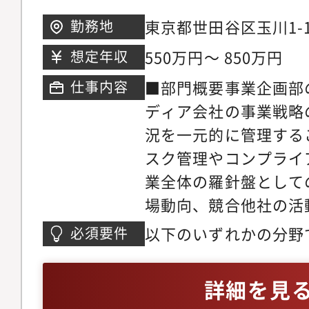
員が当部のメンバーに
ジメントとして当行の
東京都世田谷区玉川1-1
勤務地
バックグラウンドを持
ドしていただくポジシ
ウス
550万円～ 850万円
想定年収
協力し合いながらグロ
ています
■部門概要事業企画部
仕事内容
スの高度化を推進して
ディア会社の事業戦略
融機関での海外子会社
況を一元的に管理する
イアンス・法務の実務
スク管理やコンプライ
業務調整や合意形成ス
業全体の羅針盤として
す。・海外ビジネスの
場動向、競合他社の活
いて知識を深め、国際
に分析することで、最
ネスパーソンへの成長
以下のいずれかの分野で
必須要件
オの構築と、各部門が
外拠点や国内の海外事
ク管理- コンプライア
れるよう経営支援を提
り、調整力やコミュニ
ティ- 内部統制- 内部
詳細を見
に貢献します。■職務
ることができます。・
またはその他の関連業