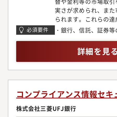
替や金利等の市場取引
実さが求められ、また
られます。これらの達
やMUFGのビジネス
・銀行、信託、証券等
必須要件
た市場コンプライアン
務（セールス、トレー
化させる事が出来る方
ALM、企画等）を3年
詳細を見
ジションの魅力】・経
ジションで、銀行の中
点を養成コンダクトリ
ナンス課題であり、業
レポーティングも多く
コンプライアンス情報セキ
わる仕事ができます。
上げる際には、その立
株式会社三菱UFJ銀行
ロント部署と共に態勢