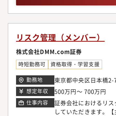
ば尚可）
ング・リスクマネジメ
しながら業務を行って
ルテーション対応・そ
個人の独立性に関する
ト業務全般
務・内部境界およびル
築・運用・コンプライ
リスク管理（メンバー）
向きの企画・実現・実
タリングおよび業務効
株式会社DMM.com証券
個人の独立性に関する
時短勤務可
資格取得・学習支援
は、社会的にも注目が
テーマであり、PwC
東京都中央区日本橋2-
勤務地
ド価値を支える基盤と
10階
500万円～ 700万円
想定年収
からのメッセージ個人
証券会社におけるリス
仕事内容
バー全員が独立性未経
していただきます。【
が、専門知識はやがて