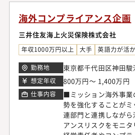
プライアンス領域の業
の変化に応じた、実効
部市場コンプライアン
能です。【業務内容】
キュリティ管理統制の
ジネス部門、企画部署
海外コンプライアンス企画
般の企画立案・総括、
報保護法（含む海外個
部署、MUFG関連会
スのコンプライアンス
三井住友海上火災保険株式会社
対応や、新ビジネス推
会】日本最大のメガバ
統制強化のアクション
フラのDX化に伴う情
バルな市場取引やビジ
年収1000万円以上
大手
英語力が活
況・浸透状況のモニタ
構築などの業務領域で
業務を通じて、市場コ
リー・リスク評価業務
いただきます。キャリ
い経験とスキルを身に
東京都千代田区神田駿河
勤務地
るデータ分析の活用（
で、将来的にはチーム
す。それらを通じて金
火災保険株式会社への
800万円～ 1,400万円
想定年収
析、可視化、データ分
トとして当行の情報セ
まると共に、様々な場
シュアランスグループ
■ミッション海外事業
仕事内容
動規範の制改定と浸透
ドしていただくポジシ
働でチームワークも養え
出向となります。転居
勢を強化することがミ
研修・コンプライアン
ています。
活用スキルの習得も期
（東京）への初期配属
連部門と連携しながら
費・システム投資運営
キャリアパス】MUF
ます。 なお、将来的
アンスリスクをモニタ
部署】三菱UFJ銀行
イアンスの企画業務に
発生する可能性がござ