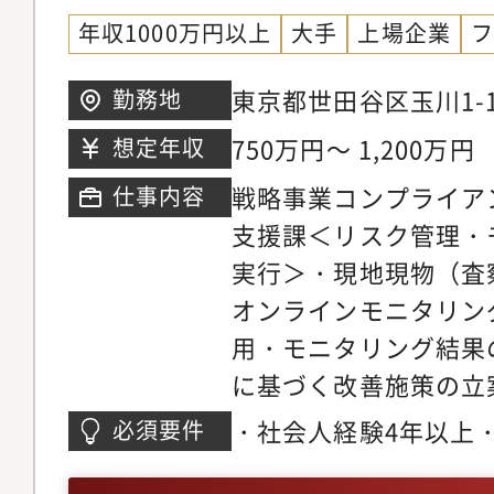
連携調整を行い、適
年収1000万円以上
大手
上場企業
顕在化したインシデン
東京都世田谷区玉川1-1
勤務地
援、および再発防止に
ウス
正・定着化支援■ポジ
750万円～ 1,200万円
想定年収
する組織の「攻め」を
戦略事業コンプライア
仕事内容
を、仕組みづくりから
支援課＜リスク管理・
走しながら、業務プロ
実行＞・現地現物（査
（規程/マニュアル整
オンラインモニタリン
できる・RCSA（リス
用・モニタリング結果
スクコントロール）、
に基づく改善施策の立
因分析・再発防止）を
の指導・改善支援＜イ
・社会人経験4年以上
必須要件
務に根ざしたリスクマ
防止策の推進＞・法令
スキル：現場の課題を
る・事業・組織の成長