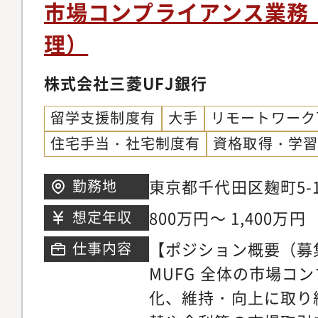
て個々の事情に応じた
市場コンプライアンス業務
に亘ってご活躍頂けま
理）
UFJ銀行 コンプラ
係者】国内営業店、ロ
株式会社三菱UFJ銀行
部等【想定キャリアパ
留学支援制度有
大手
リモートワーク
アで培った事務処理能
住宅手当・社宅制度有
資格取得・学
ンスキルを活かして反
プロフェッショナルと
東京都千代田区麹町5-1
勤務地
とを想定しています。
ワー
800万円～ 1,400万円
想定年収
ことで、将来的にはチ
ヘッドとして当該業務
【ポジション概要（募
仕事内容
ポジションへの登用も
MUFG 全体の市場コ
化、維持・向上に取り