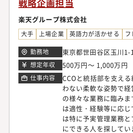
戦略企画担当
リー・AI活用等によ
計・構築、データ解析
楽天グループ株式会社
結果の評価等）【配属
大手
上場企業
英語力が活かせる
フ
コンプライアンス統括
者】ビジネス部門、企
東京都世田谷区玉川1-1
勤務地
連子会社、経営【成長
ウス
500万円～ 1,000万円
想定年収
バンクであり、グロー
スのコンプライアンス
CCOと統括部を支え
仕事内容
ける中核的な役割を担
わない柔軟な姿勢で経
広い関係者と協働しな
の様々な業務に臨みま
装までプロジェクト推
は適性・経験等に応じ
ただけます【想定キャ
は特に予実管理業務と
見やデータ分析スキル
にできる人を探してい