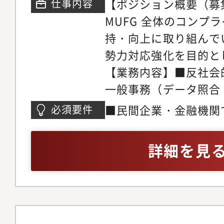
【ポジション概要（募
仕事内容
MUFG 全体のコンプ
持・向上に取り組んで
勢力対応強化を目的と
【業務内容】■反社会
一般事務（データ照合
処理、計数管理■反社
■民間企業・金融機関
必須要件
サポート業務全般■反
理、計数管理等の経験
一切なし【魅力】■公
PC（Word・Excel・P
詳細を見
行の信頼・信用を守る
ある方
る反社会的勢力との取
担う、大変やりがいの
業時間30時間程度、