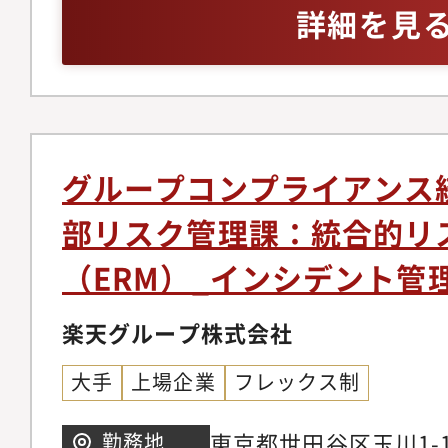
ンシデント発生時にお
アルや業務フローとし
詳細を見
に対応するため、各成
署と連携した再発防止
に可視化できる方・多
るガバナンスやコント
務フローへの落とし込
力：利害関係の異なる
していく経験が得られ
ティング・啓発＞・リ
して合意形成を導いた
と経営報告（データに
と説明能力：ルールの
言）・R CREWや代
果を、客観的な根拠に
グループコンプライアンス
啓発コンテンツの企画
能力
部リスク管理課：統合的リ
ジェクトの推進＞・営
（ERM）_インシデント管
部門と連携したコンプ
ロジェクトのリード■
楽天グループ株式会社
＞・人数（グループマ
バー：6名）・年齢層
大手
上場企業
フレックス制
途割合：中途が中心＜
東京都世田谷区玉川1-1
勤務地
ラウンド＞ショップ運