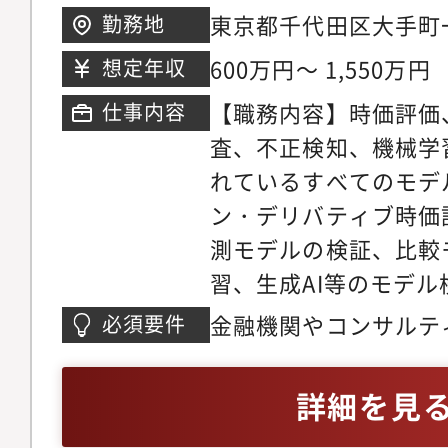
ンプライアンス委員会
の経験をお持ちの方・
東京都千代田区大手町
勤務地
のコミュニケーション
進経験（仕組み作り、
フィナンシャルシティ
600万円～ 1,550万円
想定年収
行・AIの活用推進・ QCC（
ホルダーとのコミュニ
【職務内容】時価評価
仕事内容
Circle：品質管理
上・経営企画・経営管
査、不正検知、機械学
善活動の事務局CCO
ロジェクトの推進、経
れているすべてのモデ
他配置の配置長との距
の事務局、予算管理な
ン・デリバティブ時価
と会社の成長を実感で
方）
測モデルの検証、比較
環境10名未満、20代
習、生成AI等のモデ
で、出身業界・分野は
トップクラスの金融機
金融機関やコンサルテ
必須要件
理を通じて経営判断の
おいて、モデルに係る
き、ダイナミズムを感
ある方
詳細を見
得ることができます。