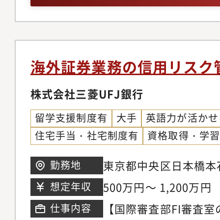
門内におけるリスク管
を遂行するため、広い
ス、および情報セキュ
を身につけることができ
のシステムの構築と運
年に設立され、グルー
グ:- リスク、コンプ
海外駐在員3名）が在
海外証券業務の信用リスク
リティに関連する教育コ
4：1、20代から経験
グ、トレーニング資料な
株式会社三菱UFJ銀行
で幅広い年代の社員が
eラーニングなどの受
入社者の割合は約15％
留学支援制度有
大手
英語力が活かせ
の確認、参加の促進。リ
リア入社）で、生命保
住宅手当・社宅制度有
資格取得・学
ネスにおけるリスクの
家公務員、在海外の保
の策定と実行。- イ
バックグラウンドをも
東京都中央区日本橋本石
勤務地
理、再発防止策の策定
います。ブラザー・シ
三越隣り
500万円～ 1,200万円
想定年収
成。- 災害時などの危機
厚いサポート体制があ
【国際審査部FI審査室
仕事内容
認証更新のための広告
チャーが根付いていま