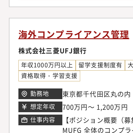
する意欲があること（T
携・支援※グローバル
ながら、倫理・コンプ
推進するポジションで
海外コンプライアンス管理
上級担当者として、シ
ポートします。
株式会社三菱UFJ銀行
年収1000万円以上
留学支援制度有
資格取得・学習支援
東京都千代田区丸の内
勤務地
700万円～ 1,200万円
想定年収
【ポジション概要（募
仕事内容
MUFG 全体のコンプ