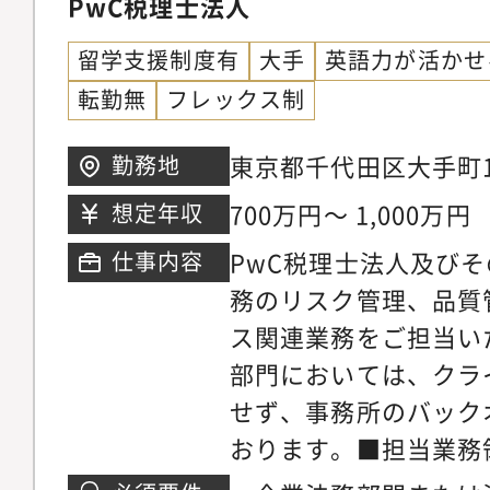
PwC税理士法人
アンスの社内状況の調
織構成＞・人数：リス
留学支援制度有
大手
英語力が活かせ
告・フォローアップ製
スク管理課6名、派遣社
転勤無
フレックス制
定、判定、記録の自動
40代が中心・新卒：中
推進の計画、進捗管理
社者のバックグラウン
東京都千代田区大手町1
勤務地
会社に対する品質コン
応メーカーや衛生管理
700万円～ 1,000万円
想定年収
場・オフィス）の計画
管理部においてはER
ローアップ逸脱・不適
に渡り業務を担当し、
PwC税理士法人及び
仕事内容
発防止策の立案・監督
決などプロジェクトを
務のリスク管理、品質
の教育／啓発（組織風
いる中途入社者のキャ
ス関連業務をご担当い
ンス問題の影響）【ポ
管理部で3年間の経験
部門においては、クラ
業において、品質コン
ティング部門や情報シ
せず、事務所のバック
すます重要度を増す将
例もあります。リスク
おります。■担当業務
この活動を企業内部の
クホルダーと折衝しプ
務（主担当業務）・ク