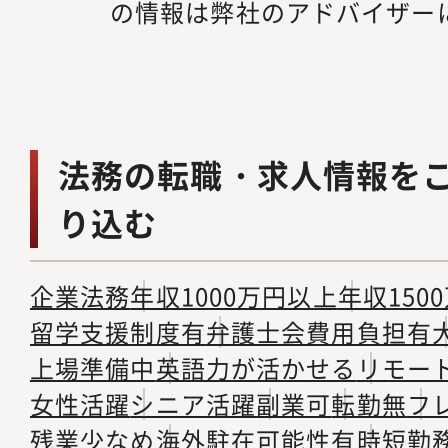
の情報は弊社のアドバイザー
法務の転職・求人情報を
り込む
企業法務
年収1000万円以上
年収150
留学支援制度有
弁護士会費用負担有
上場準備中
英語力が活かせる
リモー
女性活躍
シニア活躍
副業可
転勤無
フ
残業少なめ
海外駐在可能性有
時短勤