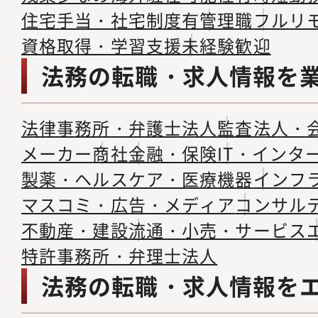
住宅手当・社宅制度有
管理職
フルリ
資格取得・学習支援
未経験歓迎
法務の転職・求人情報を
法律事務所・弁護士法人
監査法人・
メーカー
商社
金融・保険
IT・インタ
製薬・ヘルスケア・医療機器
インフ
マスコミ・広告・メディア
コンサル
不動産・建設
流通・小売・サービス
特許事務所・弁理士法人
法務の転職・求人情報を