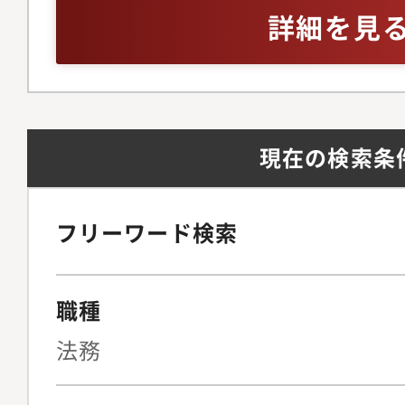
備を見据えた組織体制
ジネスレベル※英語お
詳細を見
法務の観点から経営判
問
プライアンス文化をゼ
る牽引役を担っていた
ジメント・法務戦略法
現在の検索条
ト（メンバーの育成、
理）全社的なリーガル
よび中長期的な法務戦
フリーワード検索
の折衝・連携およびリ
営陣に対する法的論点
職種
のサポート◆契約法務
統括複雑な契約スキー
法務
BPO、新規SaaS事