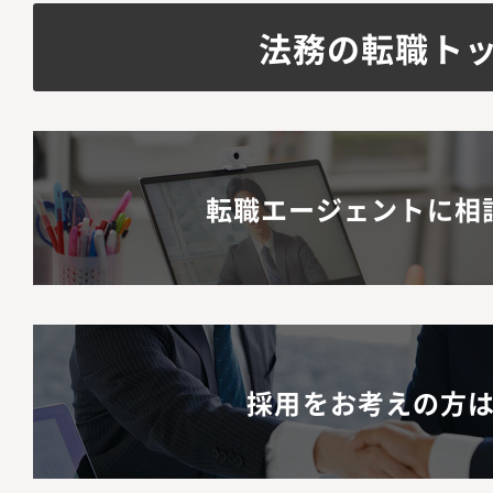
デート提案各事業部と
法務の転職ト
プライアンス」研修の
的リテラシー向上のた
組織構成メンバー2名
ションの魅力】・代表
転職エージェントに相
断に直結するリーガル
能です。・上場前後の
て、極めて市場価値の
習得できます。・キャ
じ、早期に法務責任者
採用をお考えの方