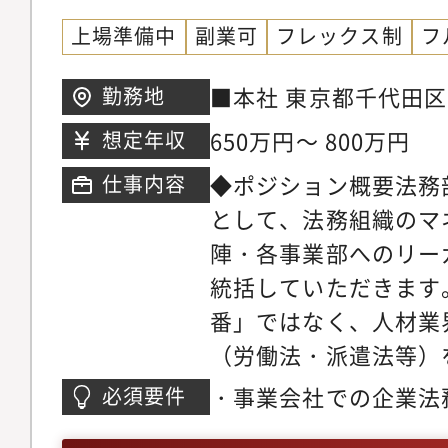
上場準備中
副業可
フレックス制
フ
■本社 東京都千代田区内
勤務地
際ビル3階
650万円～ 800万円
想定年収
◆ポジション概要法務
仕事内容
として、法務組織のマ
陣・各事業部へのリー
統括していただきます
番」ではなく、人材業
（労働法・派遣法等）
事業成長とガバナンス
・事業会社での企業法
必須要件
略の立案」を期待して
種契約書の審査、起案