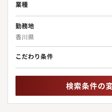
クヘッジ策の立案契約
業種
（月30?50件程度の
計、リーガルテックの
勤務地
止めない法務」を実現
ニュアル整備の指揮◆I
香川県
ス・リスク管理上場審
ガバナンス体制の構築
こだわり条件
株主総会の事務局運営
化内部通報制度の整備
イアンス違反発生時の
検索条件の
ISMSを含む、全社情
報保護体制の監督◆事
ンス文化の醸成労働者
の法改正を先読みした