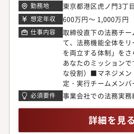
変更手続き（役員変更
東京都港区虎ノ門3丁目8
勤務地
の整備・改訂・運用IP
10階
600万円～ 1,000万円
想定年収
社・監査法人・取引所
取締役直下の法務チー
仕事内容
て、法務機能全体をリ
を両立する体制」をさ
あなたのミッションで
な役割）■マネジメン
定・実行チームメンバ
務分担の最適化、法務
事業会社での法務実務
必須要件
法務顧客契約（SaaS
チャー企業の環境に対
の審査・作成業務委託
性
詳細を見
ナー契約などの契約業
の改善、契約審査フロ