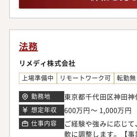
化のためのツールは積
い方にとっては、非常
おり、企業法務として
じられる環境です。■
る・ご自身でタイムマ
成・確認・社内規程の
らフレキシブルに働く
ス関連業務・法務相談
る＜働き方について＞
法務
プ親会社法務との調整
時間/月程度（プロジ
理・宅建業及び建設業
リメディ株式会社
動あり）＜部署の業務
務】・定時株主総会、
する法務支援・遵法活
上場準備中
リモートワーク可
転勤無
ポレートガバナンスに
ト対応支援・グループ
他】・リスク管理.コ
開と推進
東京都千代田区神田神保町3-
勤務地
ループ親会社との連携
6階
600万円～ 1,000万円
想定年収
の係争の対応・その他
ご経験や強みに応じて
仕事内容
等）オープンハウスグ
軟に調整します。【事
な成長を続ける環境の