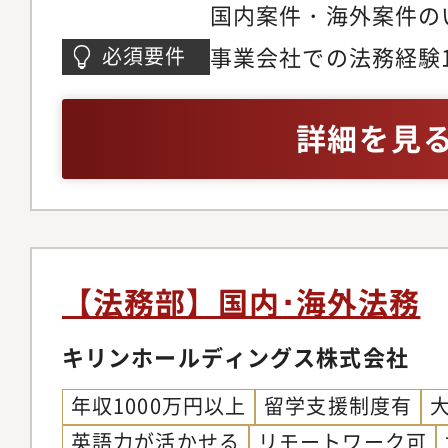
国内案件・海外案件の
していただくかを決定
事業会社での法務経験
必須要件
可能ですので、選考内
ださい。（希望業務を
詳細を見
はありません）【対象
理発電プラント、バイ
水処理プラント、ガス
橋梁などの公共工事や
ど、幅広い案件に対応
【法務部】国内･海外法務
にいながら多様な経験
た個別性の高いプロジ
キリンホールディングス株式会社
類型化された契約法務
年収1000万円以上
留学支援制度有
点からビジネス推進に
英語力が活かせる
リモートワーク可