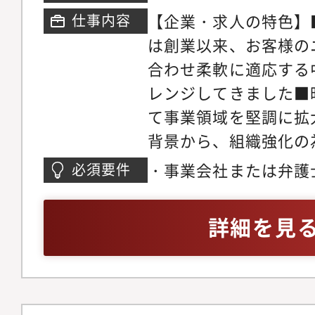
【企業・求人の特色】
仕事内容
は創業以来、お客様の
合わせ柔軟に適応する
レンジしてきました■
て事業領域を堅調に拡
背景から、組織強化の
します【仕事の内容】
・事業会社または弁護
必須要件
新規事業支援、各種ト
業務を含む法務経験2
編、M＆A、法務教育
詳細を見
む全グループの法務体
進等、法務業務全般に
ます。現在の国内案件
率は、95:5くらいの