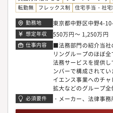
ことができます。【配
転勤無
フレックス制
住宅手当・社宅
程度）－国内法務室・
イアンス推進室からな
東京都中野区中野4-10
勤務地
代男性／ニューヨーク
クサウス
550万円～ 1,250万円
想定年収
弁護士有資格者も1名
アは法務部長・インハ
■法務部門の紹介当社
仕事内容
接接点があり、強いコ
リングループのほぼ全
ます■同社の魅力：同
法務サービスを提供し
大手プラントエンジニ
ンバーで構成されてい
界大手と比較しても、
イエンス事業へのチャ
存しないポートフォリ
拡大などのグループ全
要が見込まれる市場の
る戦略に対応すべく、
・メーカー、法律事務
必須要件
焼却プラント・上下水
務」であり続けるため
ご経験・法律教育を受