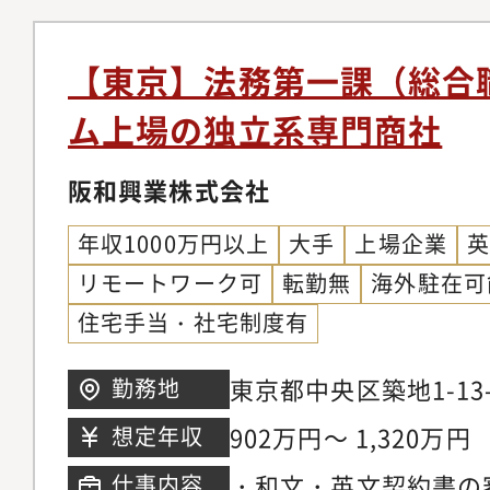
https://www.kirinho
行④その他契約書のレ
ny/strategy/csv/
関係のリーガル対応※
【東京】法務第一課（総合
る社内調整や前例踏襲
ム上場の独立系専門商社
ルバックグラウンドお
を活かし、事業推進に
阪和興業株式会社
担っていただきます。
年収1000万円以上
大手
上場企業
ジェクト等において、
リモートワーク可
転勤無
海外駐在可
トマネジメントを担う
住宅手当・社宅制度有
ネージャー候補として
及び法務部長とのコミ
東京都中央区築地1-13
勤務地
て、マネジメントにつ
わせます。■ポジショ
902万円～ 1,320万円
想定年収
ネ企業において、日本
・和文・英文契約書の
仕事内容