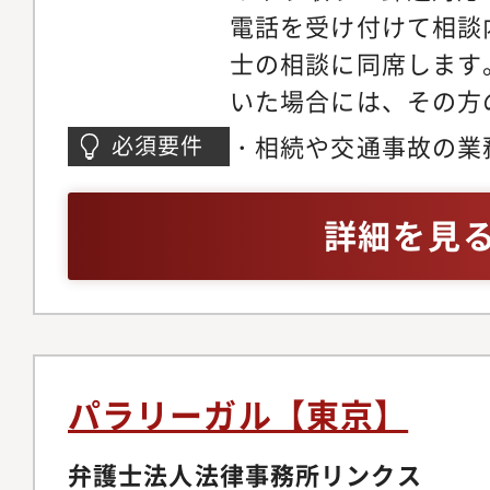
電話を受け付けて相談
ス&コンプライアンス
士の相談に同席します
の観点から内部統制の
いた場合には、その方
イアンス体制の高度化
ます。担当スタッフは
修の企画・実施、社内
・相続や交通事故の業
必須要件
書面の起案・作成、依
織の成長に応じたガバ
方・パラリーガルの実
とのやりとり、事件を
来的な組織の成長を見
詳細を見
作業はすべて、弁護士
部統制体制の整備この
一般的な法律事務所の
機能の要」として、チ
も幅広い裁量と責任が
経営と事業の架け橋と
は、交通事故の被害者
す。「全部自分ごと」
サポートが多いです。
む──その姿勢が、最
パラリーガル【東京】
の被害者の方に寄り添
者との信頼関係を構築
弁護士法人法律事務所リンクス