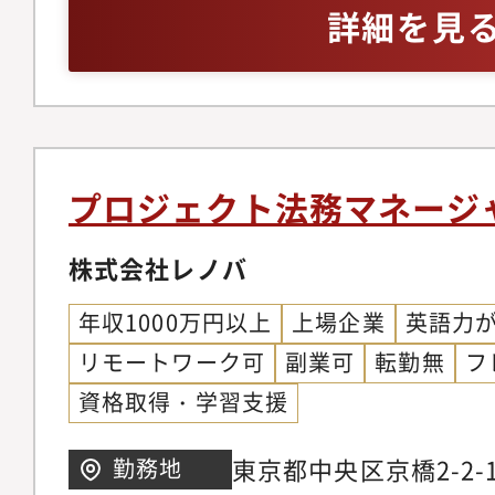
す。・全社員の25％
様々な変革を進めてお
詳細を見
キャリア入社ならでは
容法務コンサル業務・
観、考え方を求められ
いて、各事業会社・部
中途の分け隔てなく活
般を提供していただき
20時以降の残業は原則
ビュー・ドラフト（英
以上推奨とメリハリを
談（独禁法／下請法関
プロジェクト法務マネージ
す。■入社後の研修・
会社の商標管理、景品
て：＜充実した研修、
する業務・各種訴訟・
株式会社レノバ
内公募ジョブチャレン
会事務局運営・M&A
年収1000万円以上
上場企業
英語力
いて、ビジネスから自
魅力・飲料、医薬、ヘ
リモートワーク可
副業可
転勤無
フ
して技術に関わる研修
た当社の様々な事業領
資格取得・学習支援
ライン学習や当社社員
ビュー、訴訟・トラブ
修など、年間を通して
といったビジネスの最
東京都中央区京橋2-2-
勤務地
す。また、目標管理面
ることが可能です。ま