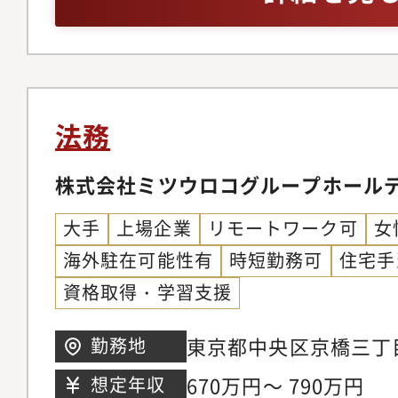
契約等のオープンイノ
の作成・審査（日英）
ビス開発に関する事業
知的財産に関する社内
対応・発明関連規程、
法務
社内規程の作成・整備
織構成課長1名、メン
株式会社ミツウロコグループホール
大手
上場企業
リモートワーク可
女
海外駐在可能性有
時短勤務可
住宅手
資格取得・学習支援
東京都中央区京橋三丁
勤務地
アガーデン
670万円～ 790万円
想定年収