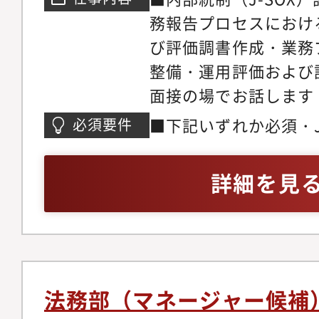
護士とリーガルスタッ
務報告プロセスにおけ
チームワークで依頼者
び評価調書作成・業務
また、事務所会議や人
整備・運用評価および
拘束されるといったこ
面接の場でお話します
所員が議論して考えや
針等を決めていきます
■下記いずれか必須・J-
必須要件
気風で弁護士やリーガ
務文書化担当経験者・
若いということもあり
は会計監査業務経験者
詳細を見
期的に開いて懇親を図
い事務所です。
法務部（マネージャー候補