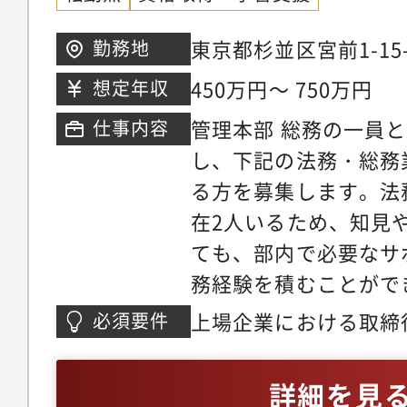
ります＜入社後のキャ
を積んでいただいた後
東京都杉並区宮前1-15-
勤務地
やコンプライアンス部
450万円～ 750万円
想定年収
ン、グループ内ビジネ
管理本部 総務の一員
仕事内容
判断をサポートする経
し、下記の法務・総務
法務としての能力を軸
る方を募集します。法
スを用意しております
在2人いるため、知見
＞・グローバルに展開
ても、部内で必要なサ
外の関係者（海外極、
務経験を積むことがで
メール・オンライン会
業法務で生じる業務を
を磨ける・上司・同僚
上場企業における取締
必須要件
法務人材としての能力
られる・デジタルツー
経験者 ※社会人経験3
ジェネラリスト志向の
社的法務相談システム
詳細を見
フェーズにある事業の