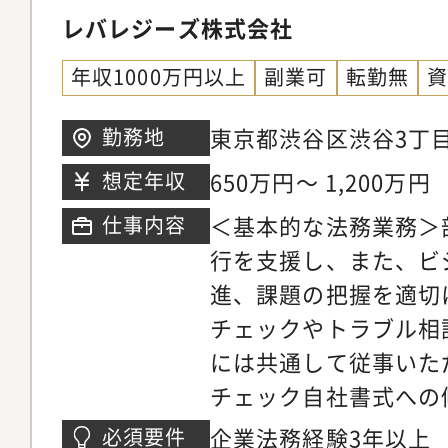
レバレジーズ株式会社
年収1000万円以上
副業可
転勤無
東京都渋谷区渋谷3丁目
勤務地
650万円～ 1,200万円
想定年収
＜基本的な法務業務＞
仕事内容
行を支援し、また、ビ
進、課題の把握を適切
チェックやトラブル相
には共通して従事いた
チェック自社書式への
式のチェック、新書式
企業法務経験3年以上
必須要件