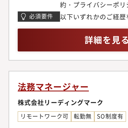
約・プライバシーポリシ
業の立ち上げに参画事
以下いずれかのご経歴
必須要件
と法律のバランスを取
学院修了・司法試験受
計NDA・各種契約の
詳細を見
らの法務相談対応、顧
先デューデリジェンス
財産（商標・著作権 
ンス研修の企画・実施
備・標準化【商事法務・
法務マネージャー
レートガバナンス領域
知作成、議事録作成、
株式会社リーディングマーク
サル対応取締役会・監
リモートワーク可
転勤無
SO制度有
成、資料準備、議事録