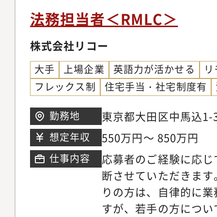
／国際案件も増加する
法務担当者＜RMLC＞
す。＜配属先情報＞【
員（50代女性）、副部
株式会社リコー
長（50代女性）、主任4
大手
上場企業
英語力が活かせる
リ
代女性2名)※うち5名
フレックス制
住宅手当・社宅制度有
他勤務条件に関する備
コ所属、入社日と同日
東京都大田区中馬込1-3
勤務地
コグループホールディ
550万円～ 850万円
想定年収
め、勤務先は株式会社
応募者のご経験に応じ
仕事内容
ホールディングスとな
断させていただきます
りの方は、自律的に業
すが、若手の方につい