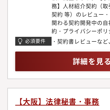
務】人材紹介契約（取
チャレンジしスキルア
契約 等）のレビュー・
ションです。※総務課
関わる契約開発中の自
行っております。
約・プライバシーポリシ
業の立ち上げに参画事
・契約書レビューなど
必須要件
と法律のバランスを取
計NDA・各種契約の
詳細を見
らの法務相談対応、顧
先デューデリジェンス
財産（商標・著作権 
ンス研修の企画・実施
備・標準化【商事法務・
【大阪】法律秘書・事務
レートガバナンス領域