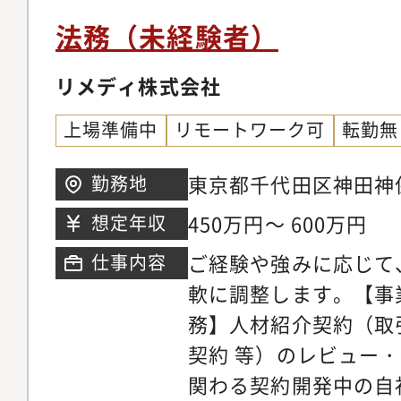
していく中で、事業戦
視野が広がります。・
法務（未経験者）
割を担っているため大
に、疑問に思ったこと
れる・CEOやCFOと
リメディ株式会社
すい環境であり、それ
普段の仕事を通じて視
くださったり、 丁寧
上場準備中
リモートワーク可
転勤無
年目のスタートアップ
す。・仕事とプライベ
さらに成長していく組
できる環境です。・電
東京都千代田区神田神保町3-
勤務地
て参画でき、成長する
く、駅からも屋根付き
6階
450万円～ 600万円
想定年収
都合上、土日や定時時
で、通いやすいです。
ご経験や強みに応じて
仕事内容
るケースがあります。
軟に調整します。【事
た上、応募いただけれ
務】人材紹介契約（取
勤については振替休日
契約 等）のレビュー・
です。
関わる契約開発中の自