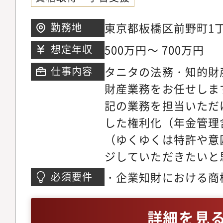
東京都板橋区前野町1丁目
勤務地
500万円～ 700万円
想定年収
タニタの法務・知的財
仕事内容
財産業務をお任せしま
記の業務を担当いただ
した権利化（年金管理
（ゆくゆくは特許や意
ジしていただきたいと
パッケージ、Webペー
・企業知財における商
必須要件
の商標・著作権・不正
経験3年以上・法律（
認・契約書（特に共同
る基礎的な知識
詳細を見