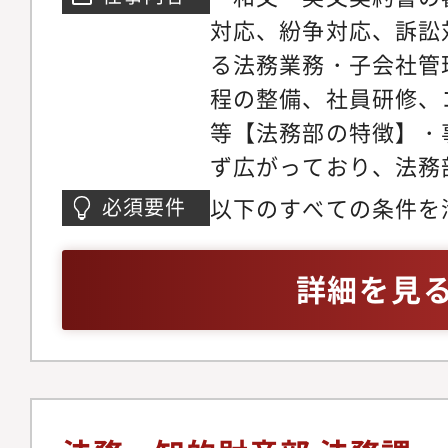
開発をプロジェクトメ
対応、紛争対応、訴訟
法務部門であること・
る法務業務・子会社管
する業界において、最
程の整備、社員研修、
ス・課題解決に取り組
等【法務部の特徴】・
新しいことの実現を期
ず広がっており、法務
技術、制度適用等）・
にわたります。自ら積
以下のすべての条件を
必須要件
る多数当事者・高難度
ることで、知識や経験
て頂きます・法学部卒 
キュメンテーションを
き、成長を実感できる
験合格は問わず）・企
詳細を見
ループ内の多国籍のプ
書の取り扱いが増加し
たは弁護士事務所での
材の中で、自己成長と
して働きたい方にはお
して契約書（売買・請
能・年次を問わず、適
来的に海外駐在のチャ
務等）をレビューした
体的にプロジェクトに
関連で東南アジアに3
力：英語 TOEIC 700
れていること・全社目
現在の法務部のメンバ