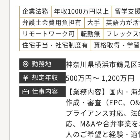
企業法務
年収1000万円以上
留学支
弁護士会費用負担有
大手
英語力が活
リモートワーク可
転勤無
フレックス
住宅手当・社宅制度有
資格取得・学
神奈川県横浜市鶴見区末
勤務地
500万円～ 1,200万円
想定年収
【業務内容】国内・海
仕事内容
作成・審査（EPC、O
プライアンス対応、法
応、M&Aや合弁事業
人のご希望と経験・適