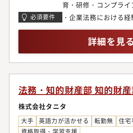
育・研修・コンプライ
築・社内規程の作成・
・企業法務における経
必須要件
■組織構成課長1名、
民法、会社法）に関す
詳細を見
法務・知的財産部 知的財産
株式会社タニタ
大手
英語力が活かせる
転勤無
住宅
資格取得・学習支援