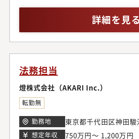
ポートのもと、OJT
的操作（WordやExc
して必要な知識や技術
務所での業務経験があ
詳細を見
士の先生方や、事務ス
会計事務所も含む）※
問に思ったことや自分
権に関する経験は問い
境なので一人で悩みを
要です。
せん。スキルアップし
す。◆幅広い案件に携
法務担当
で、経験を重ねながら
です。◆良い点を伸ば
燈株式会社（AKARI Inc.）
服する機会が多いので
転勤無
ンスも豊富です。◆最
われるので、正確かつ
東京都千代田区神田駿
勤務地
る力が身につきます。
水ソラシティ21階
750万円～ 1,200万円
想定年収