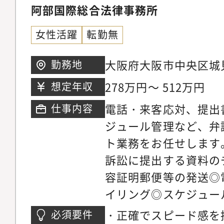
知作成、議事録作成、
阿部国際総合法律事務所
サル対応取締役会・監
女性活躍
転勤無
成、資料準備、議事録
変更手続き（役員変更
大阪府大阪市中央区城
勤務地
の整備・改訂・運用IP
下IMPビル地下鉄長
278万円～ 512万円
想定年収
社・監査法人・取引所
ネスパーク駅」4番出口
電話・来客応対、提出
仕事内容
線「大阪城公園駅」/徒
ジュール管理など、弁
東西線「京橋駅」西口
ト業務をお任せします
橋駅」片町口/徒歩7分
訴訟に提出する資料の
容証明郵便等の発送◎
イリング◎スケジュー
の流れ女性スタッフ複
・正確でスピード感を
必須要件