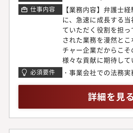
内外の一流企業の案件
【業務内容】弁護士経
仕事内容
に高い質とスピードが
に、急速に成長する当
の成長にも繋がります
ていただく役割を担っ
ことができ、進捗情報
された業務を漫然とこ
る機会も多いため、モ
チャー企業だからこそ
ができます。・自身の
様々な貢献に期待して
かった点についてもき
約書関連の一次レビュ
をもらうことができ、
・事業会社での法務実
必須要件
ていただくイメージ）
す。・歓迎会や忘年会
度）・ロジカルシンキ
（既存社員と分担して
画鑑賞など所員同士の
ティングができる方・
詳細を見
社内法務相談の一次対
があります。・事務局
部メンバーと協調して
査、リサーチ・外部弁
し合いをすることがで
きな方
ペレーション【燈の法
メールを通じて、所員
徴】・スピーディーに
とができます。・業務