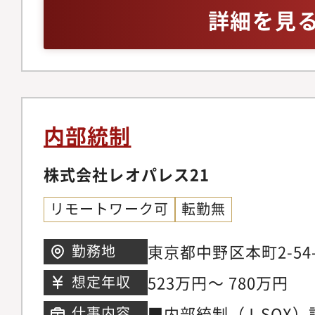
とのやりとり、事件を
期的に開いて懇親を図
詳細を見
作業はすべて、弁護士
い事務所です。
一般的な法律事務所の
も幅広い裁量と責任が
は、交通事故の被害者
サポートが多いです。
内部統制
の被害者の方に寄り添
者との信頼関係を構築
株式会社レオパレス21
【特徴】リンクスは、
リモートワーク可
転勤無
タッフで一緒に事務所
索している、大手事務
東京都中野区本町2-54-
勤務地
所とは異なる独自の視
523万円～ 780万円
想定年収
所です。例えば、基本
■内部統制（J-SOX
仕事内容