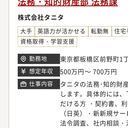
法務・知的財産部 法務課
を設定し、法務部員の
の計12名。うち弁護
化するなど、法務部（
大学院出身者も多数い
株式会社タニタ
リューを評価する環境
ニケーションを取りな
大手
英語力が活かせる
転勤無
住宅
資質】■リスク発見力
り組んでいます。
資格取得・学習支援
約条件の設計や法的手
思考力■プロアクティ
東京都板橋区前野町1丁目
勤務地
関わり、的確な問題提
500万円～ 700万円
想定年収
感力当社の事業領域へ
ションに共感して主体
タニタの法務･知的財
仕事内容
します。具体的には、
だける方 ・契約書、利用規約等の作成・審査
（日英）・新新規サー
法令調査、社内相談・