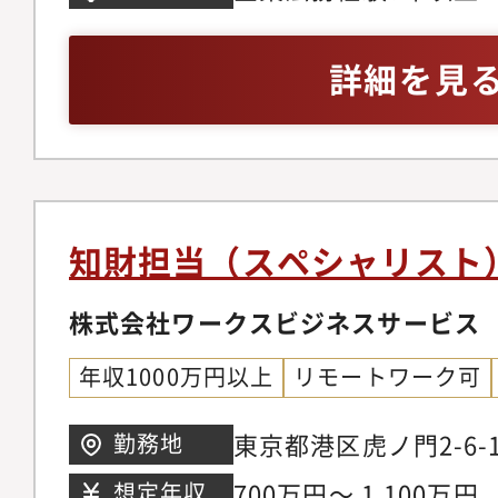
告・記事等チェック、
類の確認等（一部英語
詳細を見
か、状況に応じて顧客
援を行っています。・
談、折衝支援・同行、
者ヒアリング、行政機
護士照会等を行い、事
知財担当（スペシャリスト
ルの「解決」まで伴走
早期キャッチアップ、
株式会社ワークスビジネスサービス
め、メール、Slack
年収1000万円以上
リモートワーク可
方法で事業部門とコミ
り、適時支援を行って
東京都港区虎ノ門2-6
勤務地
チーム＞「ビジネスパ
ションタワー 10階
700万円～ 1,100万円
想定年収