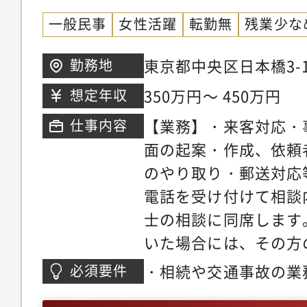
【特徴】リンクスは、
一般民事
女性活躍
転勤無
残業少な
タッフで一緒に事務所
索している、大手事務
東京都中央区日本橋3-14
勤務地
所とは異なる独自の視
桜通り 6階
350万円～ 450万円
想定年収
所です。例えば、基本
【業務】・来客対応・
仕事内容
護士とリーガルスタッ
面の起案・作成、依頼
チームワークで依頼者
のやり取り・郵送対応
また、事務所会議や人
電話を受け付けて相談
拘束されるといったこ
士の相談に同席します
所員が議論して考えや
いた場合には、その方
針等を決めていきます
ます。担当スタッフは
気風で弁護士やリーガ
・相続や交通事故の業
必須要件
書面の起案・作成、依
若いということもあり
方・パラリーガルの実