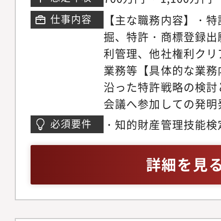
務を通じて把握した現
【主な職務内容】・特
仕事内容
めの各種施策を企画立
掘、特許・商標登録出
か、実際の審査、契約
利管理、他社権利クリ
ロー、ルール策定、見
業務等【具体的な業務
ビジネスの実行を支援
沿った特許戦略の検討
策の企画立案、実行事
会議へ参加しての発明
の契約実務のフロー、
内手続き、審査請求等
機会の最大化のための
・知的財産管理技能検
必須要件
応、事務所管理等・商
フォーマットの新設改
場企業における知財業
内手続き、商標出願戦
上等取引先との合意内
業界における業務経験
詳細を見
定期的な他社特許文献
の作成・締結、実績の
討、事務所対応等・知
く遂行し、その遂行状
成等【業務の魅力】★
握整理するための各種
知財部門を立ち上げる