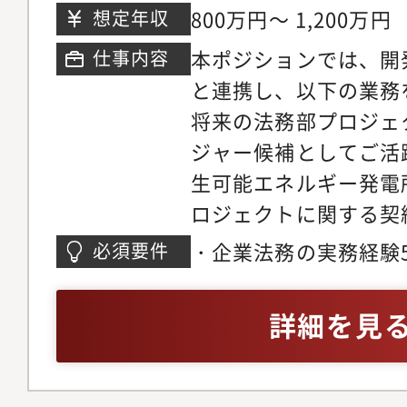
800万円～ 1,200万円
想定年収
ア面談、社内公募のジ
ス・株主総会運営とい
どもあり、面談などを
務や商標管理、景品表
本ポジションでは、開
仕事内容
いきます。また、海外
グループの幅広い商品
と連携し、以下の業務
ローバル人材の育成に
経験する機会もありま
将来の法務部プロジェ
■手当や制度も充実：
プログラムなどが充実
ジャー候補としてご活
間に連動して支給）、
修、海外留学制度、海
生可能エネルギー発電
身赴任となる場合、自
での短期トレーニー派
ロジェクトに関する契
支給なし）、独身寮・
なM&A等の各種プロ
土地利用契約、EPC契
・企業法務の実務経験
必須要件
まで または入社後5年
機会があります。（年
ロジェクトファイナン
ルの英語力(契約のド
が負担※負担上限 寮7.
する可能性もあります
のドラフティング、交
験等)・エネルギー/
詳細を見
円）、産休・育休制度
ア入社者であり、キャ
②リーガルイシューの
業界での法務経験
い環境となっています
の視点からのビジネス
て】※面接前に必ずご
ラブル解決に向けた施