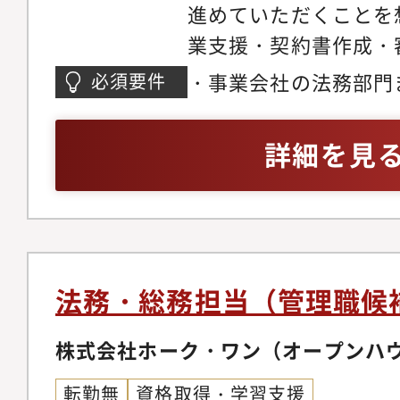
進めていただくことを
業支援・契約書作成・
一人あたり月10-20
・事業会社の法務部門
必須要件
作成・審査業務などを
する弁護士事務所での
（※試用期間中を目安
書の作成・審査の経験
詳細を見
による審査指導を行いま
ミュニケーション経験（
英文対応となります■
ロジェクトの法務主担
のもと、M&Aや新規
のプロジェクトを法的
法務・総務担当（管理職候
ンシデント対応支援・
応などの案件に対応い
株式会社ホーク・ワン（オープンハ
める職務の範囲で今後
転勤無
資格取得・学習支援