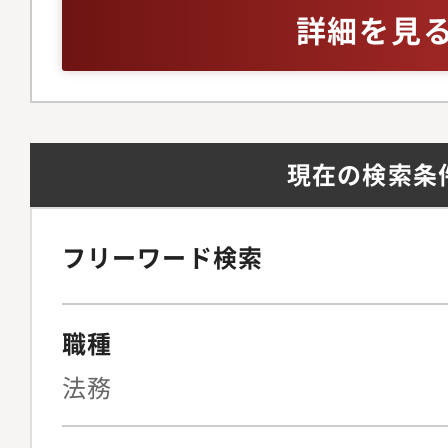
備を見据えた組織体制
ジネスレベル※英語お
詳細を見
法務の観点から経営判
問
プライアンス文化をゼ
る牽引役を担っていた
ジメント・法務戦略法
現在の検索条
ト（メンバーの育成、
理）全社的なリーガル
よび中長期的な法務戦
フリーワード検索
の折衝・連携およびリ
営陣に対する法的論点
職種
のサポート◆契約法務
統括複雑な契約スキー
法務
BPO、新規SaaS事