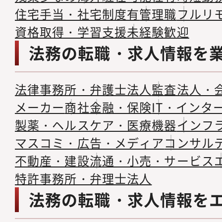
住宅手当・社宅制度有
管理職
フルリ
資格取得・学習支援
未経験歓迎
法務の転職・求人情報を
法律事務所・弁護士法人
監査法人・
メーカー
商社
金融・保険
IT・インタ
製薬・ヘルスケア・医療機器
インフ
マスコミ・広告・メディア
コンサル
不動産・建設
流通・小売・サービス
特許事務所・弁理士法人
法務の転職・求人情報を