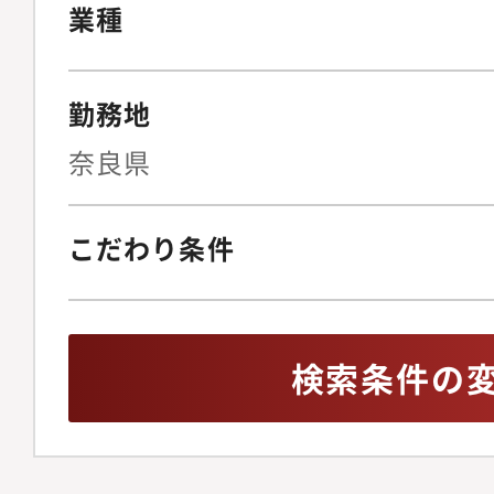
クヘッジ策の立案契約
業種
（月30?50件程度の
計、リーガルテックの
勤務地
止めない法務」を実現
ニュアル整備の指揮◆I
奈良県
ス・リスク管理上場審
ガバナンス体制の構築
こだわり条件
株主総会の事務局運営
化内部通報制度の整備
イアンス違反発生時の
検索条件の
ISMSを含む、全社情
報保護体制の監督◆事
ンス文化の醸成労働者
の法改正を先読みした