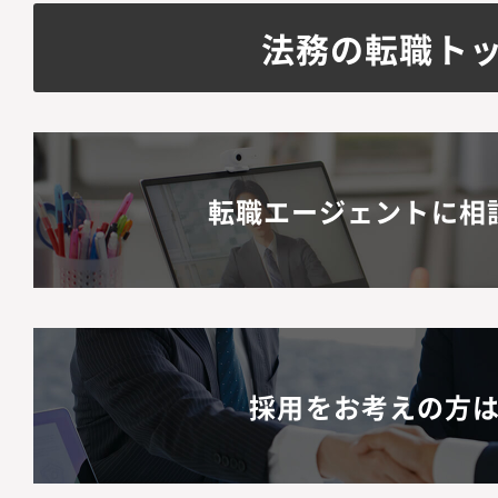
デート提案各事業部と
法務の転職ト
プライアンス」研修の
的リテラシー向上のた
組織構成メンバー2名
ションの魅力】・代表
転職エージェントに相
断に直結するリーガル
能です。・上場前後の
て、極めて市場価値の
習得できます。・キャ
じ、早期に法務責任者
採用をお考えの方