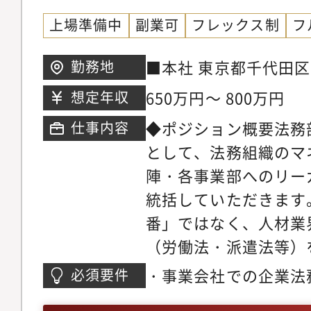
上場準備中
副業可
フレックス制
フ
■本社 東京都千代田区内
勤務地
際ビル3階
650万円～ 800万円
想定年収
◆ポジション概要法務
仕事内容
として、法務組織のマ
陣・各事業部へのリー
統括していただきます
番」ではなく、人材業
（労働法・派遣法等）
事業成長とガバナンス
・事業会社での企業法
必須要件
略の立案」を期待して
種契約書の審査、起案