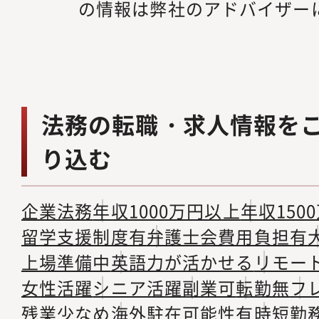
の情報は弊社のアドバイザー
法務の転職・求人情報を
り込む
企業法務
年収1000万円以上
年収150
留学支援制度有
弁護士会費用負担有
上場準備中
英語力が活かせる
リモー
女性活躍
シニア活躍
副業可
転勤無
フ
残業少なめ
海外駐在可能性有
時短勤