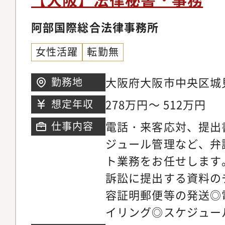
す。＜配属先情報＞【
員（50代女性）、副部
阿部国際総合法律事務所
長（50代女性）、主任4
女性活躍
転勤無
代女性2名)※うち5名
他勤務条件に関する備
大阪府大阪市中央区城
勤務地
コ所属、入社日と同日
下IMPビル地下鉄長
278万円～ 512万円
想定年収
コグループホールディ
ネスパーク駅」4番出口
電話・来客応対、提出
仕事内容
め、勤務先は株式会社
線「大阪城公園駅」/徒
ジュール管理など、弁
ホールディングスとな
東西線「京橋駅」西口
ト業務をお任せします
橋駅」片町口/徒歩7分
訴訟に提出する資料の
容証明郵便等の発送◎
イリング◎スケジュー