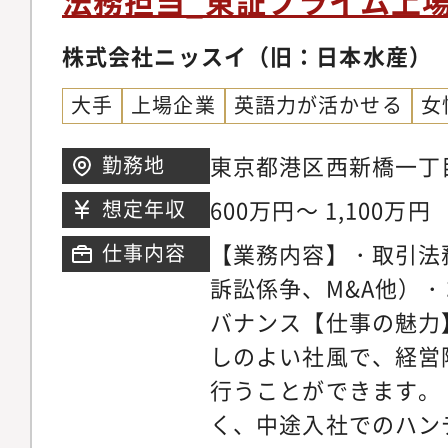
法務担当_東証プライム上
監査対応を含め、内部
つ、法務業務全般を順
善および社内教育を推進します。
株式会社ニッスイ（旧：日本水産）
を想定しております。
応のための業務文書化 ・証憑収集と評価作
名（うち1名マネージ
大手
上場企業
英語力が活かせる
女
業、資料作成 ・SOC1レポート取得のための
外部監査対応 ・内部統制の構築や業務改善の
東京都港区西新橋一丁
勤務地
支援 ・内部統制に係る社内研修 等 ■業務監
エア
600万円～ 1,100万円
想定年収
査課規程や業務プロセ
【業務内容】・取引法
仕事内容
し、リスクの早期発見
訴訟係争、M&A他）
な業務の洗い出しや改善
バナンス【仕事の魅力
部監査計画の策定 ・監査の実施（証憑収集・
しのよい社風で、経営
評価、調書作成、報告
行うことができます。
ローアップ） ・全社的な業務フローのモニタ
く、中途入社でのハン
リング 不正、ハラスメン