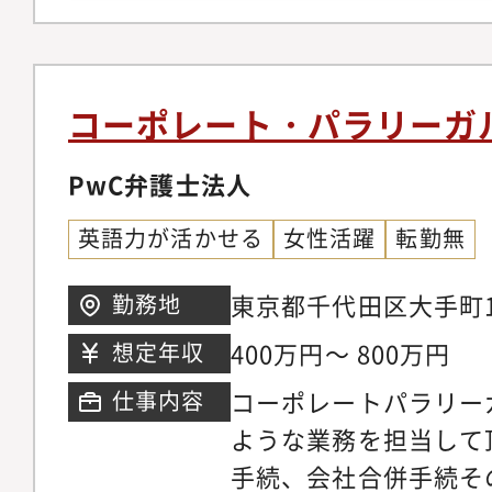
型プラント等の営業に
社について】◆簡易尿
やり取りのご経験など
が叶うプロダクトを開
タートアップ◆大手広
コーポレート・パラリーガ
大手総合商社コーポレ
が続々と参画
PwC弁護士法人
英語力が活かせる
女性活躍
転勤無
東京都千代田区大手町1
勤務地
ルディング
400万円～ 800万円
想定年収
コーポレートパラリー
仕事内容
ような業務を担当して
手続、会社合併手続そ