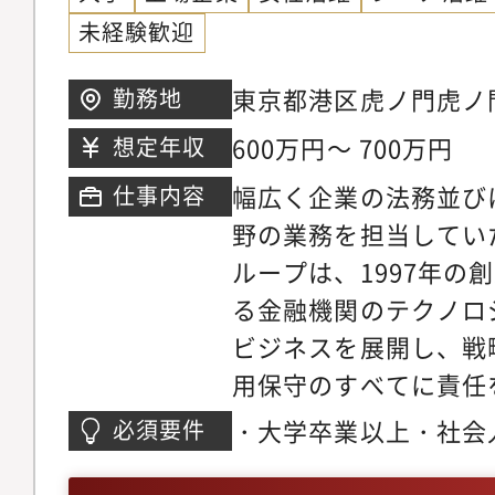
タッフで一緒に事務所
未経験歓迎
索している、大手事務
所とは異なる独自の視
東京都港区虎ノ門虎ノ
勤務地
所です。例えば、基本
階
600万円～ 700万円
想定年収
護士とリーガルスタッ
幅広く企業の法務並び
仕事内容
チームワークで依頼者
野の業務を担当してい
また、事務所会議や人
ループは、1997年の
拘束されるといったこ
る金融機関のテクノロ
所員が議論して考えや
ビジネスを展開し、戦
針等を決めていきます
用保守のすべてに責任
気風で弁護士やリーガ
リューションを提供し
若いということもあり
・大学卒業以上・社会
必須要件
融領域においては、証
期的に開いて懇親を図
方・法務職としてのキ