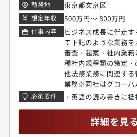
す。内部監査人のプロ
東京都文京区
勤務地
て、会社の信頼と生産
500万円～ 800万円
想定年収
が得られます。・IT
ビジネス成長に伴走す
仕事内容
IT・DX推進サービス
て下記のような業務を
こそ、最新ツールやA
審査・起案・社内業務
手作業を減らし、より
種社内規程類の策定・
中できる環境を自分た
他法務業務に関連する
す。・専門性の発揮東
業務※同社はグローバ
して、経営層に近い立場
り、海外法務に携わる
の経験を活かせます。
・英語の読み書きに抵
必須要件
【配属組織】現在は2
体制確立や計画立案に
ピーキングを含むビジ
制・内部監査・IPO
。
ある方・契約書のやり
詳細を見
り、そちらに参画のう
がある方（企業での法
備や内部統制をサポー