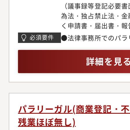
（議事録等登記必要書
為法・独占禁止法・金
く申請書・届出書・報
等●法律調査・事実調
●法律事務所でのパラ
必須要件
その他の裁判関連手続
経験（3年以上程度）
れか業務経験※優先順
詳細を見
験は特に重視しており
続、会社合併手続その
外為法・独占禁止法・
づく申請書・届出書・
律調査・事実調査・訴
パラリーガル(商業登記・不
の裁判関連手続の補助●W
残業ほぼ無し)
本操作ができること●