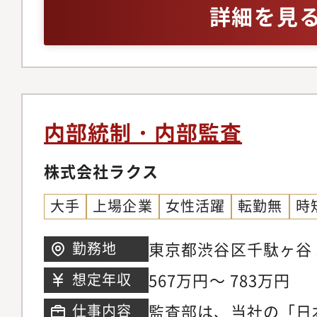
ドルオフィスに向けた
い事務所です。
んでいる方・受け身で
詳細を見
ムやリスク管理システ
務に取り組める方
者や暗号資産取引事業
ムや個?向けトレーデ
保企業の基幹システム
くの実績を有していま
内部統制・内部監査
た金融機関のコア業務
リティカルなシステム
株式会社ラクス
ザー体験をもたらす金
大手
上場企業
女性活躍
転勤無
時
た豊富なノウハウがあ
れ、公的機関や金融機
東京都渋谷区千駄ヶ谷 5
勤務地
る企業のデジタルトラ
新宿
567万円～ 783万円
想定年収
(DX)推進を支援して
監査部は、当社の「日
仕事内容
の法務チームは、法的