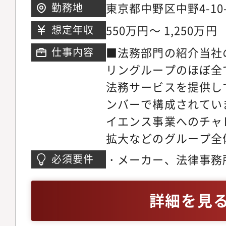
東京都中野区中野4-10
勤務地
クサウス
550万円～ 1,250万円
想定年収
■法務部門の紹介当社
仕事内容
リングループのほぼ全
法務サービスを提供し
ンバーで構成されてい
イエンス事業へのチャ
拡大などのグループ全
る戦略に対応すべく、
・メーカー、法律事務
必須要件
務」であり続けるため
ご経験・法律教育を受
様々な変革を進めてお
詳細を見
容法務コンサル業務・
いて、各事業会社・部