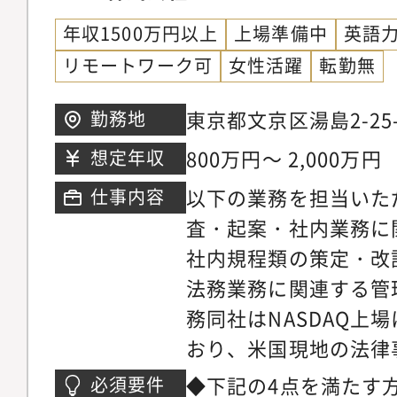
面でのコーポレートガ
年収1500万円以上
上場準備中
英語
後輩のマネージメント
リモートワーク可
女性活躍
転勤無
務の面白み・魅力ただ
するだけではなく、法
東京都文京区湯島2-25-
勤務地
う推進していくかとい
800万円～ 2,000万円
想定年収
を重視している風土で
以下の業務を担当いた
仕事内容
ンスも高く、現場と協
査・起案・社内業務に
ンです。■募集部署の
社内規程類の策定・改
トガバナンス統括部門
法務業務に関連する管
のミッション】・グル
務同社はNASDAQ上
適切にモニタリングす
おり、米国現地の法律
築を通じて、企業価値
打ち合わせも発生しま
社最適の観点でのコー
◆下記の4点を満たす方
必須要件