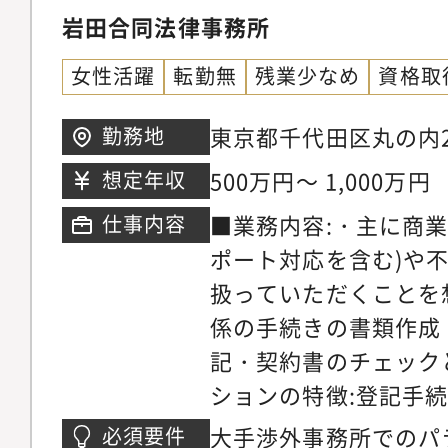
かくチェックできるこ
岩田合同法律事務所
チェックが作業に含ま
女性活躍
転勤無
残業少なめ
資格取
ジネスレベルの英語の
こと。（Speaking
東京都千代田区丸の内2
勤務地
んが、議事録作成、資料作
グ15階
500万円～ 1,000万円
想定年収
Readingは頻繁に求
■業務内容:・主に商
仕事内容
ポート対応を含む)や
扱っていただくことを
係の手続きの書類作成
記・契約書のチェック
ションの特徴:登記手
リーガルリサーチ、各
大手渉外事務所でのパ
必須要件