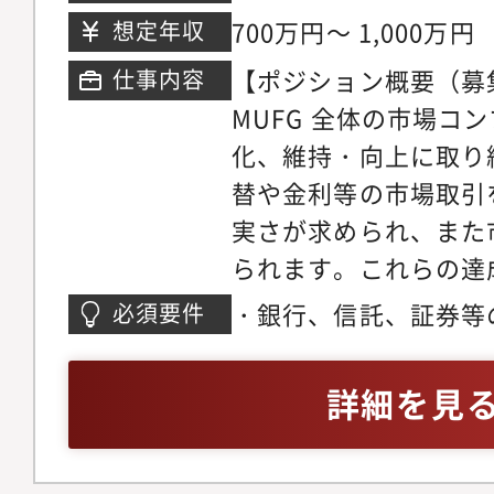
受賞※メンバー紹介や
ズと位置づけ、聖域な
（TOKIA）17階東京
700万円～ 1,000万円
想定年収
て公開中
下、構造改革を断行し
【ポジション概要（募
仕事内容
https://craif.com/ca
ガバナンスの強化を推進
MUFG 全体の市場コ
という社名について】
は、過去最高の経常利
化、維持・向上に取り
る鶴（Crane）と人生
しました。2024年度
替や金利等の市場取引
造語で、日本から世界
げており、株価も好調
実さが求められ、また
られています。
い、経営層からの法務
られます。これらの達
おり、法務室の守備範
MUFGのビジネス、
から、人員増強のため
・銀行、信託、証券等
必須要件
市場コンプライアンス
ループ会社100社超、
の業務経験
させる事が出来る方を
り、法務グループガバ
詳細を見
内容】・市場取引やコ
海外グループ会社との
るモニタリング業務・
リーガル面で積極的に
プライアンス観点での