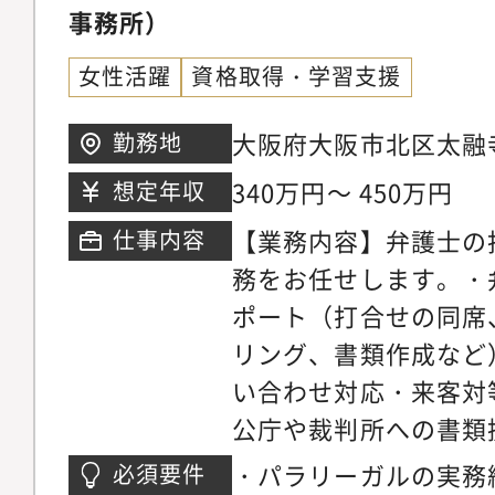
事務所）
女性活躍
資格取得・学習支援
大阪府大阪市北区太融寺
勤務地
命梅田第二ビル2階
340万円～ 450万円
想定年収
【業務内容】弁護士の
仕事内容
務をお任せします。・
ポート（打合せの同席
リング、書類作成など
い合わせ対応・来客対
公庁や裁判所への書類
絡対応（依頼者、裁判
・パラリーガルの実務
必須要件