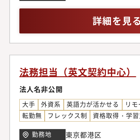
い部門と連携し、会社
ボーダー契約の交渉の
面から支えます。
詳細を見
法務担当（英文契約中心）
法人名非公開
大手
外資系
英語力が活かせる
リモ
転勤無
フレックス制
資格取得・学習
東京都港区
勤務地