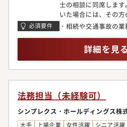
士の相談に同席します
所員が議論して考えや
いた場合には、その方
針等を決めていきます
ます。担当スタッフは
気風で弁護士やリーガ
・相続や交通事故の業
必須要件
書面の起案・作成、依
若いということもあり
方・パラリーガルの実
とのやりとり、事件を
期的に開いて懇親を図
詳細を見
作業はすべて、弁護士
い事務所です。
一般的な法律事務所の
も幅広い裁量と責任が
は、交通事故の被害者
サポートが多いです。
法務担当（未経験可）
の被害者の方に寄り添
者との信頼関係を構築
シンプレクス・ホールディングス株
【特徴】リンクスは、
大手
上場企業
女性活躍
シニア活躍