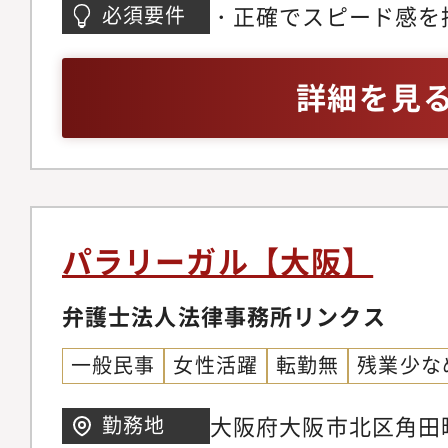
の流れ女性スタッフ複
・正確でスピード感を
必須要件
ポートのもと、OJT
的操作（WordやExc
して必要な知識や技術
務所での業務経験があ
詳細を見
士の先生方や、事務ス
会計事務所も含む）※
問に思ったことや自分
権に関する経験は問い
境なので一人で悩みを
要です。
せん。スキルアップし
す。◆幅広い案件に携
パラリーガル【大阪】
で、経験を重ねながら
です。◆良い点を伸ば
弁護士法人法律事務所リンクス
服する機会が多いので
一般民事
女性活躍
転勤無
残業少な
ンスも豊富です。◆最
われるので、正確かつ
大阪府大阪市北区角田町
勤務地