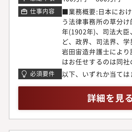
ワンストップで支援で
■業務概要:日本にお
仕事内容
り、また時短勤務など
う法律事務所の草分け
すい環境が整っていま
年(1902年)、司法
同事務所は、日本の法
ど、政界、司法界、学
て長きに亘り企業法務
岩田宙造弁護士により
た。大手企業を中心と
はお任せするのは同社
て、企業の訴訟や紛争
す。■業務内容:・会
うほか、広く企業法務
以下、いずれか当ては
必須要件
作成・議事録の作成、
ンスに関わるリーガル
業法務)でのご経験・
文)のチェックとリサー
はもとより、とりわけ
司法書士
詳細を見
法分野、知的財産・I
野、税務関連分野、労
関連分野等において豊