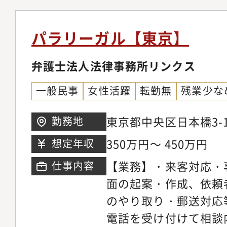
は、交通事故の被害者
とができます。・業務
サポートが多いです。
視野が広がります。・
パラリーガル【東京】
の被害者の方に寄り添
に、疑問に思ったこと
者との信頼関係を構築
弁護士法人法律事務所リンクス
すい環境であり、それ
【特徴】リンクスは、
くださったり、 丁寧
一般民事
女性活躍
転勤無
残業少な
タッフで一緒に事務所
す。・仕事とプライベ
索している、大手事務
できる環境です。・電
東京都中央区日本橋3-14
勤務地
所とは異なる独自の視
く、駅からも屋根付き
桜通り 6階
350万円～ 450万円
想定年収
所です。例えば、基本
で、通いやすいです。
【業務】・来客対応・
仕事内容
護士とリーガルスタッ
面の起案・作成、依頼
チームワークで依頼者
のやり取り・郵送対応
また、事務所会議や人
電話を受け付けて相談
拘束されるといったこ