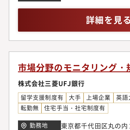
なくオンライン中心。
制の確立・プロフェッ
験 ┗経営・事業・R
グが発生する可能性も
コンプライアンス、輸
設計ができる方を想定(
詳細を見
は調整いただきます。
コーポレート部門とと
渉が可能な方（米国現
で法務・経理・内部統
横串機能の観点でCx
法人との折衝が発生しま
備を幅広く担当してお
ミッション・業務プロ
法務経験、または弁護士
え法務を中心にIPO
して①全社最適および
スピード感・柔軟性・
トいただきます。【同
を支える。②事業部門
務に取り組んでいただ
市場分野のモニタリング・
検査でガンの早期発見
トを提供する。③コン
発する名古屋大学発の
株式会社三菱UFJ銀行
画・実行する。■キャ
アップ◆大手広告代理
室員（主席部員）とし
留学支援制度有
大手
上場企業
英語
合商社コーポレート、
きます。■職場長から
転勤無
住宅手当・社宅制度有
と参画◆2024年度「
当社は、2019年度の業
賞」と「女性活躍推進
を再生フェーズ、202
東京都千代田区丸の内
勤務地