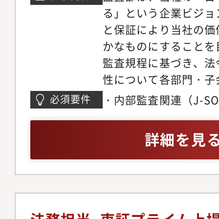
る」という企業ビジョ
ジネスを支援すること
と保証により当社の価
また、当社グループは
かなものにすることを目
会社等幅広く、そのグ
監査規程に基づき、法
ンプライアンスリスク
性について各部門・子
体的には、契約審査・
勧告を行うほか、財務
野、知的財産権の出願
・内部監査関連（J-S
必須要件
整備運用評価や構築・
会及び取締役会関連業
実務経験・内部監査・
ご経験やスキルに応じ
野、業務提携・出資や
リア形成に対する強い
詳細を見
当いただきます。入社
略法務分野、さらには
らスタートし、その後
のコンプライアンス関
査課の業務にも携わる
危機管理分野と幅広く
性を高めていただく想
会社を支えていく職務
J-SOX対応やSOC1
す。入社後はご本人の