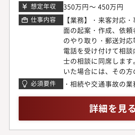
る力が身につきます。
タワーズ・ノース 19F
350万円～ 450万円
想定年収
内外の一流企業の案件
【業務】・来客対応・
仕事内容
に高い質とスピードが
面の起案・作成、依頼
の成長にも繋がります
のやり取り・郵送対応
ことができ、進捗情報
電話を受け付けて相談
る機会も多いため、モ
士の相談に同席します
ができます。・自身の
いた場合には、その方
かった点についてもき
ます。担当スタッフは
をもらうことができ、
・相続や交通事故の業
必須要件
書面の起案・作成、依
す。・歓迎会や忘年会
方・パラリーガルの実
とのやりとり、事件を
画鑑賞など所員同士の
詳細を見
作業はすべて、弁護士
があります。・事務局
一般的な法律事務所の
し合いをすることがで
も幅広い裁量と責任が
メールを通じて、所員