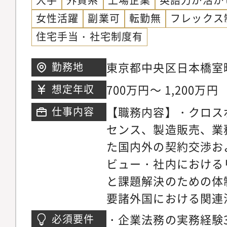
プサポートグループで
女性活躍
副業可
転勤無
フレックス
要員を擁します。スタ
住宅手当・社宅制度有
格を有する法律専門家
法務も極めて高度で先
東京都中央区日本橋室町
勤務地
す。今回のポジション
ワー
700万円～ 1,200万円
想定年収
進的な取引をインフラ
だくことを期するもの
【職務内容】・クロス
仕事内容
センス、製造販売、業
た国内外の契約交渉お
ビュー・社内における
と課題解決のための体
要諸外国における関連
集、社内アドバイス■
・企業法務の実務経験
必須要件