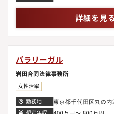
質問メールに対する回
り、かつ以下のいずれ
の補助が主な業務です
記の実務経験がある方
詳細を見
は、法的な知識を活用
験がある方
ポートに関わるもので
に現れたときの達成感
己が携わった仕事の結
進み、新しいエネルギ
パラリーガル
し、それに貢献してい
とのできる職種です。
岩田合同法律事務所
は働きやすい環境が整
女性活躍
で大手金融機関や大手
界の最新動向を把握し
東京都千代田区丸の内2
勤務地
籍。顧客の日々の法律
ング15階
400万円～ 800万円
想定年収