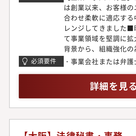
グループの幅広い商品
は創業以来、お客様の
経験する機会もありま
合わせ柔軟に適応する
プログラムなどが充実
レンジしてきました■
修、海外留学制度、海
て事業領域を堅調に拡
での短期トレーニー派
背景から、組織強化の
なM&A等の各種プロ
します【仕事の内容】
・事業会社または弁護
必須要件
機会があります。（年
新規事業支援、各種ト
業務を含む法務経験2
する可能性もあります
編、M＆A、法務教育
詳細を見
ア入社者であり、キャ
む全グループの法務体
い環境となっています
進等、法務業務全般に
て】※面接前に必ずご
ます。現在の国内案件
https://www.kirinho
率は、95:5くらいの
ny/strategy/csv/
／国際案件も増加する
【大阪】法律秘書・事務