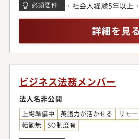
ん。・残業はできるだ
シデントの再発防止策
・社会人経験5年以上
必須要件
の高い業務遂行を奨励
アップ【入社直後にお
ビューのご経験を3年
イフバランスも常に意
例】 ・規程やマニュアルの遵守状況チェック
して幅広い経験を積み
詳細を見
からしばらくは基本的
・購買、経費、交通費
てきたら業務状況を見
・現金実査、下請法遵
ただけます。
部署】 監査部全体：部長1名
課：課長1名、メンバー1名 業務監査
1名、メンバー2名 ※全員が中途入社のため馴
ビジネス法務メンバー
染みやすく、若手メン
法人名非公開
ミュニケーションの取
ジションの魅力】・経
上場準備中
英語力が活かせる
リモー
るポジション社長直轄
転勤無
SO制度有
ダイレクトに報告・提