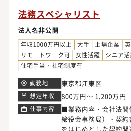
りました。■組織
https://www.iwatag
法務スペシャリスト
ex.html?position=r
法人名非公開
ガル1名(40代半ばの
数名在籍
年収1000万円以上
大手
上場企業
リモートワーク可
女性活躍
シニア活
住宅手当・社宅制度有
東京都江東区
勤務地
800万円～ 1,200万円
想定年収
■業務内容・会社法関
仕事内容
締役会事務局）・契約
をはじめとした契約関