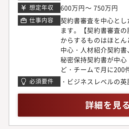
600万円～ 750万円
想定年収
契約書審査を中心とし
仕事内容
ます。【契約書審査の
からするものはほとん
中心・人材紹介契約書
秘密保持契約書が中心
ど・チームで月に20
チェックほか労働トラ
・ビジネスレベルの英
必須要件
場からの法律相談対応
や会話に問題がないレ
組織】法務4名 ※全
経験がある方
詳細を見
（イギリスの弁護士資
性）・契約審査担当（
ボーンを持つベテラン