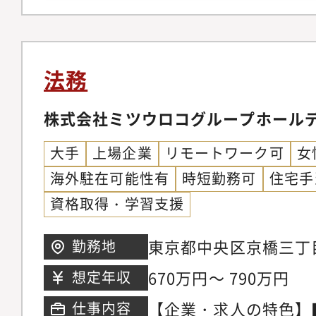
般を提供していただき
ビュー・ドラフト（英
談（独禁法／下請法関
法務
会社の商標管理、景品
する業務・各種訴訟・
株式会社ミツウロコグループホール
会事務局運営・M&A
大手
上場企業
リモートワーク可
女
魅力・飲料、医薬、ヘ
海外駐在可能性有
時短勤務可
住宅手
た当社の様々な事業領
資格取得・学習支援
ビュー、訴訟・トラブ
といったビジネスの最
東京都中央区京橋三丁
勤務地
ることが可能です。ま
アガーデン
670万円～ 790万円
想定年収
ス・株主総会運営とい
務や商標管理、景品表
【企業・求人の特色】
仕事内容