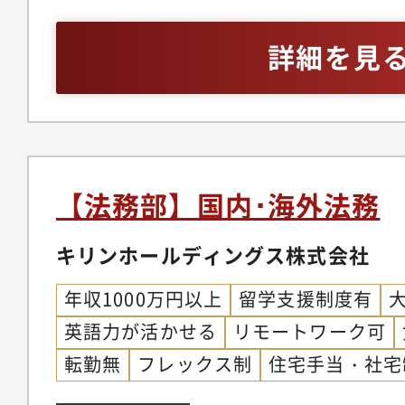
助・書類提出および郵
方・4年制大学卒業の
料収集・各案件の進捗
詳細を見
【法務部】国内･海外法務
キリンホールディングス株式会社
年収1000万円以上
留学支援制度有
英語力が活かせる
リモートワーク可
転勤無
フレックス制
住宅手当・社宅