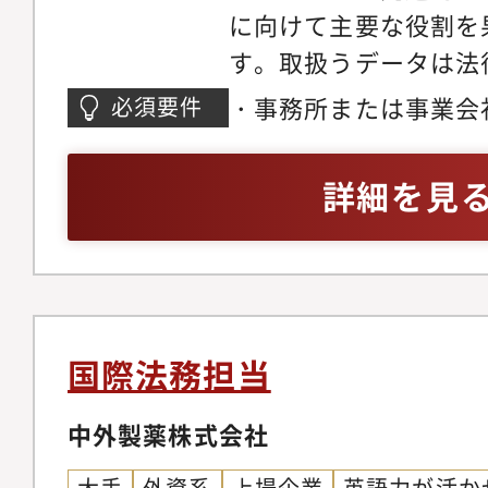
に向けて主要な役割を
ライアンスのモニタリ
す。取扱うデータは法
において、基本業務か
め、法律用語等法務に
として取り組んで頂き
・事務所または事業会
必須要件
あったほうが業務遂行
務遂行力によっては、
経験がある方・エクセ
考えられます。また、
アンスの分野に取り組
て、計表管理やレポー
詳細を見
契約書の作成や法律リ
バリューの高い同分野
料の作成を機動的に行
ただきます。■組織と
としての活躍も展望で
件管理や一般民事取引
する各種報告・計表の
務グループ、ローンや
国際法務担当
ポートするトランザク
ループ、銀行の新規ビ
中外製薬株式会社
ションの観点からサポ
大手
外資系
上場企業
英語力が活か