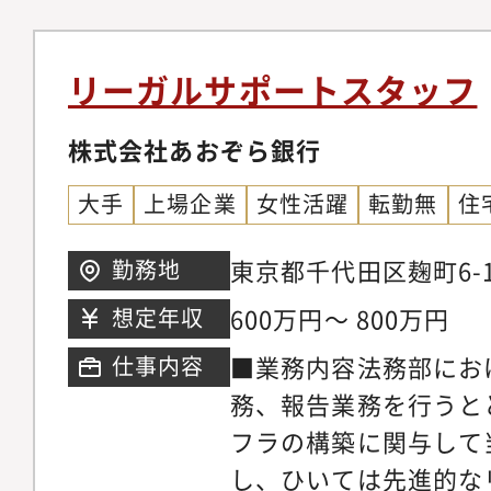
ポートしたいという方
三菱UFJ銀行 コン
います。■組織構成人
コンプライアンス室【
女比 3:4平均年齢：
リーガルサポートスタッフ
部門、企画部署、海外
MUFG関連会社、金
株式会社あおぞら銀行
最大のメガバンクにお
大手
上場企業
女性活躍
転勤無
住
場取引やビジネスにお
場規制監督を通じて、
東京都千代田区麹町6-1
勤務地
の幅広い経験とスキル
600万円～ 800万円
想定年収
きます。それらを通じ
■業務内容法務部にお
仕事内容
が深まると共に、様々
務、報告業務を行うと
の協働でチームワーク
フラの構築に関与して
AIの活用スキルの習
し、ひいては先進的な
定キャリアパス】MU