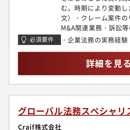
む。時期により変動し
文）・クレーム案件の
M&A関連業務・訴訟
の啓蒙啓発活動・法務
・企業法務の実務経験
必須要件
制構築支援・海外含む
携・コンプライアンス
詳細を見
としたコンプライアン
は）法務室のマネジメ
お任せするわけではな
広げていただきます。
縦割りではなく、全員
グローバル法務スペシャリ
応できるスタイルを目
値役割等・グローバル
Craif株式会社