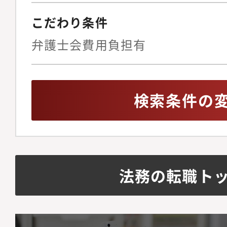
※配属は法務チームと
こだわり条件
名(部長、副部長、メン
弁護士会費用負担有
ム(4名)：契約法務やM
名、40代1名 うち弁
(4名)：契約書管理、
検索条件の
出管理チーム(4名)：
■キャリアステップ希
チームへや他部への異
法務の転職ト