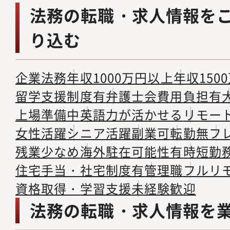
法務の転職・求人情報を
り込む
企業法務
年収1000万円以上
年収150
留学支援制度有
弁護士会費用負担有
上場準備中
英語力が活かせる
リモー
女性活躍
シニア活躍
副業可
転勤無
フ
残業少なめ
海外駐在可能性有
時短勤
住宅手当・社宅制度有
管理職
フルリ
資格取得・学習支援
未経験歓迎
法務の転職・求人情報を