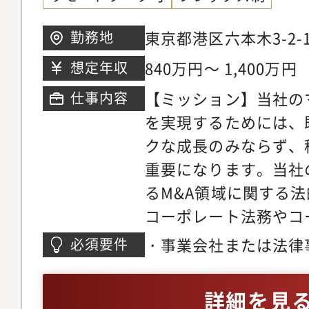
ことができます。【配
程度）－国内法務室・
東京都港区六本木3-2
勤務地
イアンス推進室からな
ランドタワー
840万円～ 1,400万円
想定年収
代男性／ニューヨーク
【ミッション】当社の
仕事内容
弁護士有資格者も1名
を実現するためには、
アは法務部長・インハ
クな成長のみならず、
接接点があり、強いコ
重要になります。当社
ます■同社の魅力：同
るM&A領域に関する
大手プラントエンジニ
コーポレート法務やコ
界大手と比較しても、
業務に幅広く携わって
存しないポートフォリ
・事業会社または法律
必須要件
詳細】1）M&A・ファ
要が見込まれる市場の
験が3年以上あること
務・M&A・ファイナ
焼却プラント・上下水
あること
詳細を見