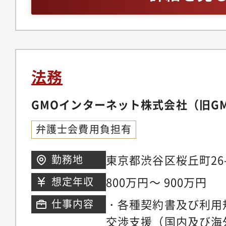
チャリング、デュー・
す。・全社員の25％
等の法務サポート・契
キャリア入社ならでは
ビュー、外部専門家と
観、考え方を求められ
とする各バックオフィ
中途の分け隔てなく活
企画とマネジメント2
20時以降の残業は原則
法務
スやコーポレートアク
以上推奨とメリハリを
取締役会・株主総会の
GMOインターネット株式会社（旧G
す。■入社後の研修・
ティブ報酬の企画・発
て：＜充実した研修、
弁護士会費用負担有
務・組織再編や会社設
内公募ジョブチャレン
登記や外為法に関する
いて、ビジネスから自
東京都渋谷区桜丘町26
勤務地
ムに関する業務・グル
して技術に関わる研修
800万円～ 900万円
想定年収
程等の整備・管理 ・
ライン学習や当社社員
・各種契約書及び利用
仕事内容
ムの構築と運用
修など、年間を通して
交渉支援（国内及び海
す。また、目標管理面