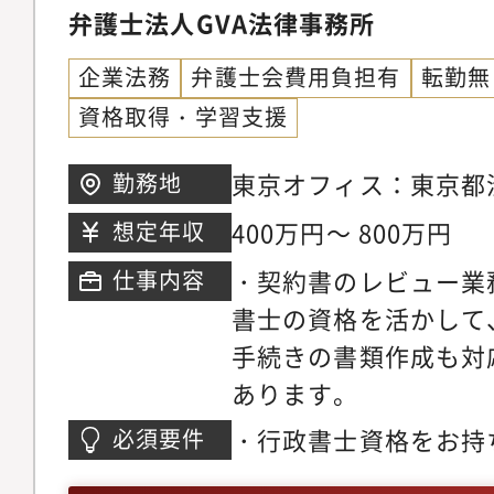
弁護士法人GVA法律事務所
企業法務
弁護士会費用負担有
転勤無
資格取得・学習支援
東京オフィス：東京都
勤務地
７番７号ＥＢＳビル３
400万円～ 800万円
想定年収
策：有り（屋内禁煙）
・契約書のレビュー業
仕事内容
書士の資格を活かして
手続きの書類作成も対
あります。
・行政書士資格をお持
必須要件
務経験※資格の会費は