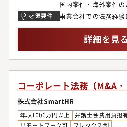
国内案件・海外案件の
していただくかを決定
事業会社での法務経験
必須要件
可能ですので、選考内
ださい。（希望業務を
詳細を見
はありません）【対象
理発電プラント、バイ
水処理プラント、ガス
橋梁などの公共工事や
ど、幅広い案件に対応
コーポレート法務（M&A
にいながら多様な経験
た個別性の高いプロジ
株式会社SmartHR
類型化された契約法務
年収1000万円以上
弁護士会費用負担
点からビジネス推進に
リモートワーク可
フレックス制