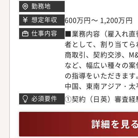
勤務地
600万円～ 1,200万円
想定年収
■業務内容（雇入れ直
仕事内容
者として、割り当てら
商取引、契約交渉、M
など、幅広い種々の案
の指導をいただきます
中国、東南アジア・太
統括法務および各社法
①契約（日英）審査経
必須要件
のとの協働も担当業務
部下指導経験。③外国
具体業務例契約書（英
④競争法、腐敗防止、
詳細を見
作成・交渉、法令・契約の
全保障等の重要法分野