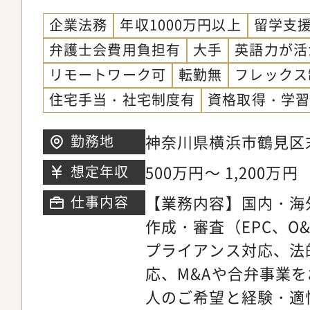
企業法務
年収1000万円以上
留学支
弁護士会費用負担有
大手
英語力が活
リモートワーク可
転勤無
フレックス
住宅手当・社宅制度有
資格取得・学
神奈川県横浜市鶴見区末
勤務地
500万円～ 1,200万円
想定年収
【業務内容】国内・海
仕事内容
作成・審査（EPC、O
プライアンス対応、法
応、M&Aや合弁事業
人のご希望と経験・適