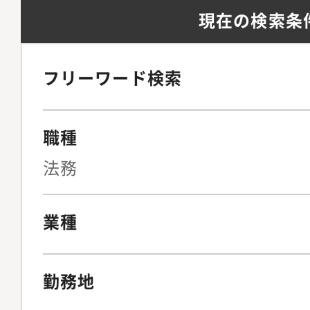
プコンプライアンス体
現在の検索条
づき、各種相談がアサ
育・研修等の運営。【
ナーシップをもって対
主総会、取締役会など
徴：・担当を任された
フリーワード検索
局運営および上場規則
者の責任で一貫して実
ミッションにおけるポ
当者に押し付けるので
務部の中核プレーヤー
職種
はチームメンバーと都
ミッションの達成に向
体的には、週１回のチ
法務
グループの組織構成2
リーダとの1 on 1 
す。
バーが多く、質問・相
業種
す。新たことへのチャ
で担当者の考えを尊重
勤務地
を進めれます。・ご経
業務は柔軟に調整して