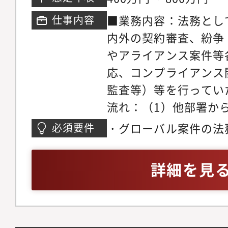
の指導監督やこれらの
■業務内容：法務とし
仕事内容
の業務を遂行すること
内外の契約審査、紛争
くのは事業支援チーム
やアライアンス案件等
ライアンスチームの業
応、コンプライアンス
ております。【事業支
監査等）等を行ってい
における商取引、契約
流れ：（1）他部署か
ライシスなど、幅広い
頼（原則社内システム
・グローバル案件の法
必須要件
単なる法的アドバイス
リーダが相談内容を確
ある多くの情報を掘り
ン。（3）担当者はア
詳細を見
抜いたうえで、法律、
びチームリーダの指示
総合的な視点からリス
と密なコミュニケーシ
ネージメント案を策定
正案を作成・提案。締
ること。【コンプライ
アップを実施。※チー