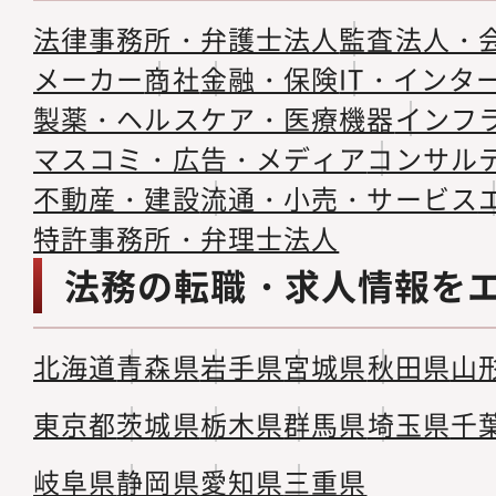
法律事務所・弁護士法人
監査法人・
メーカー
商社
金融・保険
IT・インタ
製薬・ヘルスケア・医療機器
インフ
マスコミ・広告・メディア
コンサル
不動産・建設
流通・小売・サービス
特許事務所・弁理士法人
法務の転職・求人情報を
北海道
青森県
岩手県
宮城県
秋田県
山
東京都
茨城県
栃木県
群馬県
埼玉県
千
岐阜県
静岡県
愛知県
三重県