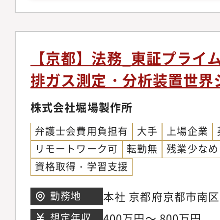
弁、M&A、提携、共
スの経験
への対応（契約上のト
ど）、取引先の倒産・
イシス対応、法令遵守
【京都】法務_東証プライ
ス体制の確立・推進、
排ガス測定・分析装置世界
範囲）会社の定める業
中国、東南アジア・太
株式会社堀場製作所
括法務および各社法務
弁護士会費用負担有
大手
上場企業
との協働も担当業務内
リモートワーク可
転勤無
残業少なめ
任地は東京ですが将来
資格取得・学習支援
性があります。■配属
法務部のミッションは、Glo
本社 京都府京都市南
勤務地
として、米州、欧州、
平洋、日韓台の5地域
400万円～ 800万円
想定年収