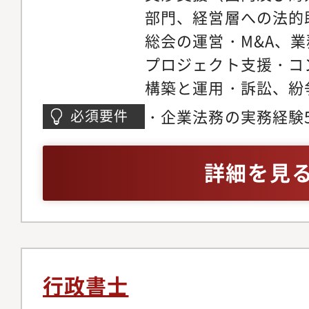
部門、経営層への法的
ア面談、社内公募のジ
総会の運営・M&A、
どもあり、面談などを
プロジェクト支援・コ
いきます。また、海外
構築と運用・訴訟、紛
ローバル人材の育成に
証拠収集、事実整理、
■手当や制度も充実：
・企業法務の実務経験
必須要件
訴訟戦略の立案、関係
間に連動して支給）、
査、作成、交渉対応及
層への報告と助言）・
身赴任となる場合、自
務経験・各種法的リス
詳細を見
査関係事項照会、捜索
支給なし）、独身寮・
法、民法、下請法、景
意開示対応）・社内規
まで または入社後5年
支援＜業務割合＞・契
が負担※負担上限 寮7.
法務（30％）・社内法
円）、産休・育休制度
者情報開示請求（10％
行政書士