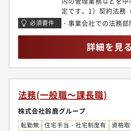
内の管理業務などを中
ニュアル整備の指揮◆I
定です。1）契約法務
ス・リスク管理上場審
秘密保持契約書、取引
ガバナンス体制の構築
・事業会社での法務部
必須要件
務委託等）、業務提携
株主総会の事務局運営
（目安5年）
等のレビュー・ドラフ
化内部通報制度の整備
詳細を見
告規制対応Pマーク事
イアンス違反発生時の
情報保護のための各種
ISMSを含む、全社情
法規制への対応を含む
報保護体制の監督◆事
ト開催時の景品表示法
ンス文化の醸成労働者
業開発・規制業法対応
の法改正を先読みした
法務(一般職～課長職)
ガルリサーチ、社内相
デート提案各事業部と
営業法・犯罪収益移転
株式会社鈴鹿グループ
プライアンス」研修の
禁止法等に関するリー
的リテラシー向上のた
転勤無
住宅手当・社宅制度有
資格取
応4）コーポレートガ