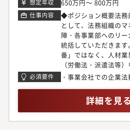
650万円～ 800万円
想定年収
◆ポジション概要法務
仕事内容
として、法務組織のマ
陣・各事業部へのリー
統括していただきます
番」ではなく、人材業
（労働法・派遣法等）
事業成長とガバナンス
・事業会社での企業法
必須要件
略の立案」を期待して
種契約書の審査、起案
備を見据えた組織体制
ジネスレベル※英語お
詳細を見
法務の観点から経営判
問
プライアンス文化をゼ
る牽引役を担っていた