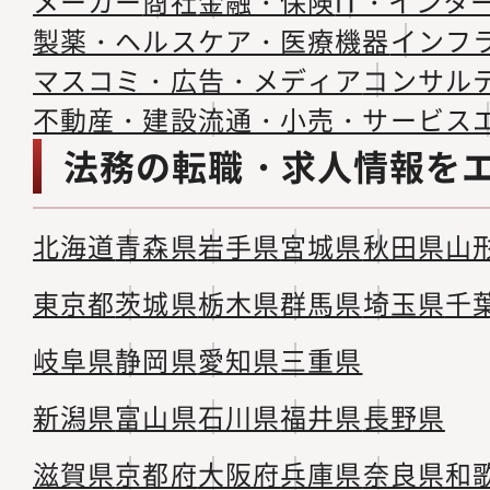
メーカー
商社
金融・保険
IT・インタ
製薬・ヘルスケア・医療機器
インフ
マスコミ・広告・メディア
コンサル
不動産・建設
流通・小売・サービス
法務の転職・求人情報を
北海道
青森県
岩手県
宮城県
秋田県
山
東京都
茨城県
栃木県
群馬県
埼玉県
千
岐阜県
静岡県
愛知県
三重県
新潟県
富山県
石川県
福井県
長野県
滋賀県
京都府
大阪府
兵庫県
奈良県
和