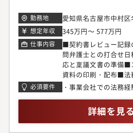
愛知県名古屋市中村区名
勤務地
ワー名古屋15階アクセ
345万円～ 577万円
想定年収
古屋駅」直結
■契約書レビュー記録
仕事内容
問弁護士との打合せ日
応と稟議文書の準備■
資料の印刷・配布■法
・事業会社での法務経
必須要件
働基準法・知的財産権
はじめとした法律知識
詳細を見