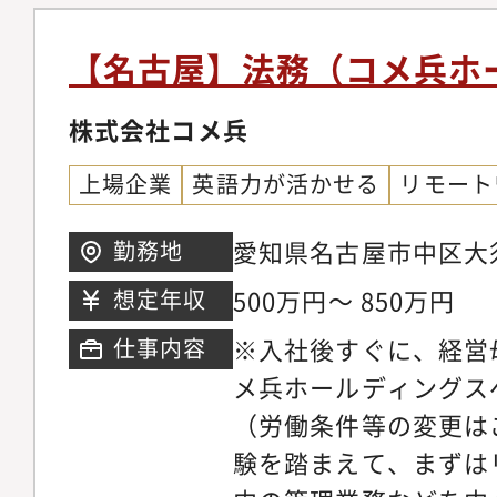
ジメント・法務戦略法
ト（メンバーの育成、
【名古屋】法務（コメ兵ホ
理）全社的なリーガル
よび中長期的な法務戦
株式会社コメ兵
の折衝・連携およびリ
上場企業
英語力が活かせる
リモート
営陣に対する法的論点
のサポート◆契約法務
愛知県名古屋市中区大須
勤務地
統括複雑な契約スキー
500万円～ 850万円
想定年収
BPO、新規SaaS事
※入社後すぐに、経営
仕事内容
クヘッジ策の立案契約
メ兵ホールディングス
（月30?50件程度の
（労働条件等の変更は
計、リーガルテックの
験を踏まえて、まずは
止めない法務」を実現