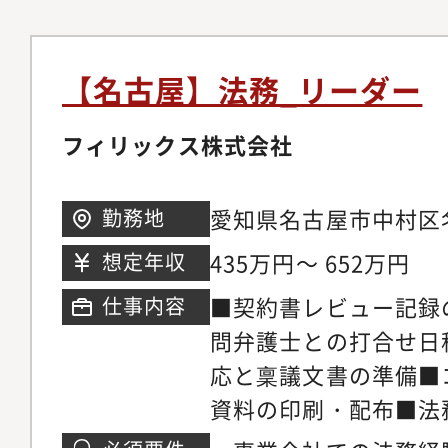
【名古屋】法務_リーダー
フィリックス株式会社
愛知県名古屋市中村区名
勤務地
ワー名古屋15階アクセ
435万円～ 652万円
想定年収
古屋駅」直結
■契約書レビュー記録
仕事内容
問弁護士との打合せ日
応と稟議文書の準備■
資料の印刷・配布■法