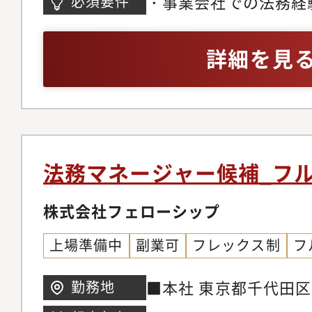
・事業会社での法務経
必須要件
準法・知的財産件・宅
めとした法律知識
詳細を見
法務マネージャー候補_フ
株式会社フェローシップ
上場準備中
副業可
フレックス制
フ
■本社 東京都千代田区内
勤務地
際ビル3階