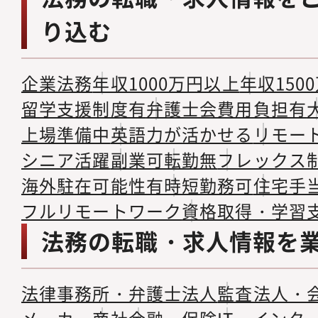
り込む
企業法務
年収1000万円以上
年収150
留学支援制度有
弁護士会費用負担有
上場準備中
英語力が活かせる
リモー
シニア活躍
副業可
転勤無
フレックス
海外駐在可能性有
時短勤務可
住宅手
フルリモートワーク
資格取得・学習
法務の転職・求人情報を
法律事務所・弁護士法人
監査法人・