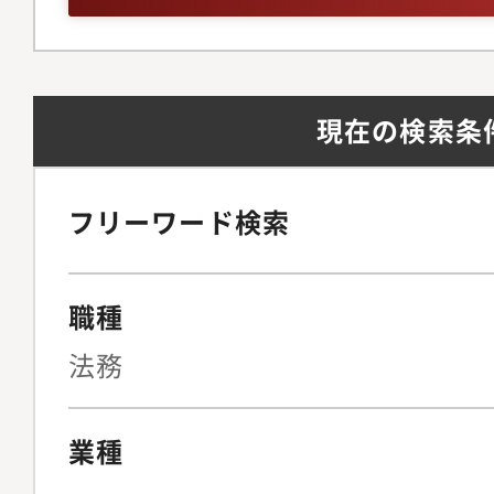
の作成、管理を含む）
あります。2）コメ兵
業務（法令遵守を含む
プは、香港、上海、台
会社鈴鹿グループへの
ル、アメリカに進出し
現在の検索条
更範囲：会社の定める
なる海外進出を予定し
携わることのできるチ
コメ兵ホールディング
フリーワード検索
ルテックを積極的に導
効率化によるワーク・
職種
現、法務パーソンとし
法務
スがあります。【組織
業種