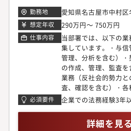
組織構成メンバー2名
ンス・リスクマネジメ
ションの魅力】・代表
愛知県名古屋市中村区名駅
勤務地
体の内部通報窓口の運
断に直結するリーガル
三井ビルディング本館
290万円～ 750万円
想定年収
案対応コンプライアン
能です。・上場前後の
当部署では、以下の業
仕事内容
スクマネジメント事務
て、極めて市場価値の
集しています。・与信
管理（英語圏）■3つ
習得できます。・キャ
管理、分析を含む）・
ディングス法務Gには
じ、早期に法務責任者
の作成、管理、監査を
あります。1）コメ兵
業務（反社会的勢力と
Gとして事業会社の契
査、確認を含む）・各
人情報保護・広告規制
作成、会議の準備とフ
紛争対応、新規事業開
企業での法務経験3年
必須要件
む）・訴訟に係る社内
ループ全体のコーポレ
関する社内調整と対外
プライアンスの推進、M
詳細を見
び規程に係る作成管理
な法務業務に携わるこ