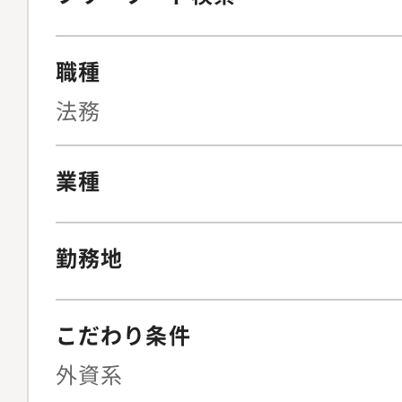
在。【職場環境】営業
ボーンを持つメンバー
は8割ほどが外国人で
ぞれの専門性や経験を
職種
ンや営業現場との折衝
してさまざまな課題
す。一方で法務を含む
業務にあたっては「コ
法務
人スタッフが中心で、
スト」の考え方を大切
日本語が中心です。
の先にいるスタッフ・
業種
得られるよう、日々の
を支えています。（部
勤務地
談もしやすく、チーム
進めていく環境です。
もと、実務を通じて知
こだわり条件
重ねながら、自身の専
外資系
活躍の幅を広げていく