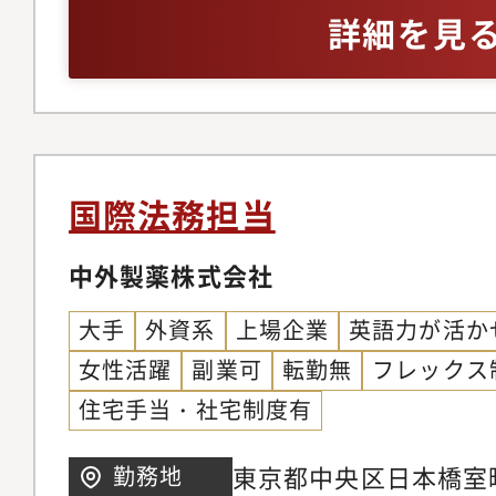
もってコンプライアン
トテーブル）、Word
詳細を見
います。社内のコンプ
差込印刷）◆事業会社
まらず、すべてのステ
勤務経験
安心いただけるよう、
アンス意識の高まりに
発展していくために、
国際法務担当
います。 変化する労
ちの役割は適正な事業
中外製薬株式会社
を支えることです。本
大手
外資系
上場企業
英語力が活か
一員として、適正な事
女性活躍
副業可
転勤無
フレックス
段階的に携わっていた
住宅手当・社宅制度有
フォロー体制のもと、
高めながら、組織とと
東京都中央区日本橋室町
勤務地