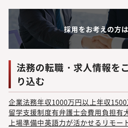
採用をお考えの方
法務の転職・求人情報を
り込む
企業法務
年収1000万円以上
年収150
留学支援制度有
弁護士会費用負担有
上場準備中
英語力が活かせる
リモー