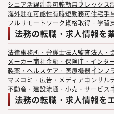
シニア活躍
副業可
転勤無
フレックス
海外駐在可能性有
時短勤務可
住宅手
フルリモートワーク
資格取得・学習
法務の転職・求人情報を
法律事務所・弁護士法人
監査法人・
メーカー
商社
金融・保険
IT・インタ
製薬・ヘルスケア・医療機器
インフ
マスコミ・広告・メディア
コンサル
不動産・建設
流通・小売・サービス
法務の転職・求人情報を