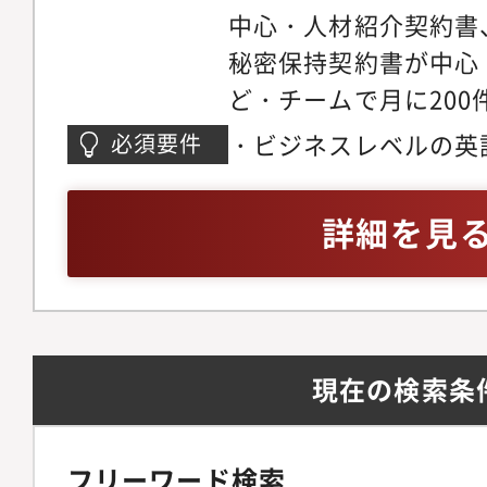
中心・人材紹介契約書
務・就業規則改定／管
秘密保持契約書が中心
理・人事労務関連業務
ど・チームで月に20
と協業し、会社制度・
チェックほか労働トラ
し）※将来的には、マ
・ビジネスレベルの英
必須要件
場からの法律相談対応
課長の補佐および部門
や会話に問題がないレ
組織】法務4名 ※全
担っていただくポジシ
経験がある方
詳細を見
（イギリスの弁護士資
の特徴・魅力】 リー
性）・契約審査担当（
ス部は、コンプライア
ボーンを持つベテラン
管理室の3セクション
ライアンス、Pマーク
20代から60代まで幅
現在の検索条
ンバー・コンプライア
しています。 営業出
に担当するメンバーほか
ス・コンプライアンス
ニュージーランド人の
験からスタートした社
フリーワード検索