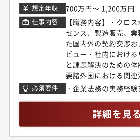
活躍の幅を広げていけ
ワー
700万円～ 1,200万円
想定年収
【主な仕事内容】＜一
通）＞まずは以下の業
【職務内容】・クロス
仕事内容
に応じて担当いただき
センス、製造販売、業
介事業に係る行政対応
た国内外の契約交渉お
労働基準法その他の労
ビュー・社内における
理支援、各種帳簿チェ
と課題解決のための体
ト・社内外からの問い
要諸外国における関連
務関連）、営業支店へ
集、社内アドバイス■
・企業法務の実務経験
必須要件
データや書類を扱う業
い部門と連携し、会社
ボーダー契約の交渉の
められる業務です。※
面から支えます。
詳細を見
て、制度運用の改善提
労務領域の支援、外部
業務範囲を徐々に広げ