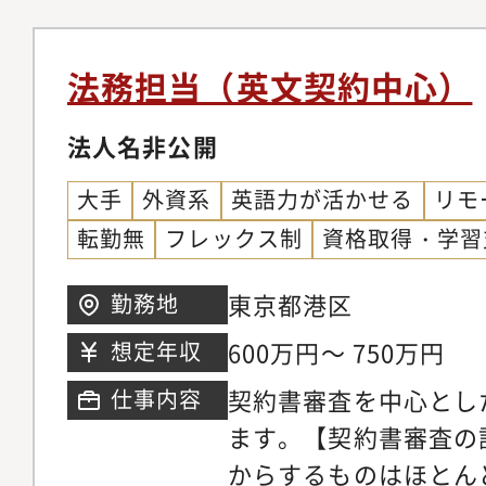
当課長＞担当課長とし
え、以下の業務・役割
法務担当（英文契約中心）
を想定しています。・
改正対応、制度設計、
法人名非公開
討・変更・社内運用管
大手
外資系
英語力が活かせる
リモ
遣・請負契約の実態確
転勤無
フレックス制
資格取得・学習
者管理）・派遣・職業
係業務 （行政指導・
東京都港区
勤務地
各種申請・届出（労基
600万円～ 750万円
想定年収
む）、事業報告書作成
契約書審査を中心とし
仕事内容
業向け社員教育・周知
ます。【契約書審査の
等々・外部評価、サス
からするものはほとん
連の監査対応・優良派