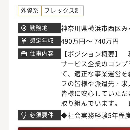
外資系
フレックス制
神奈川県横浜市西区みなと
勤務地
ランドマークタワー 3
490万円～ 740万円
想定年収
【ポジション概要】 
仕事内容
サービス企業のコンプ
て、適正な事業運営を
フの皆様や派遣先・求
皆様に安心していただ
取り組んでいます。 
内外のさまざまな課題
◆社会実務経験5年程
必須要件
られる事業運営を目指
Excel（四則演算、if