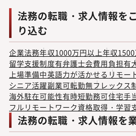
法務の転職・求人情報を
り込む
企業法務
年収1000万円以上
年収150
留学支援制度有
弁護士会費用負担有
上場準備中
英語力が活かせる
リモー
シニア活躍
副業可
転勤無
フレックス
海外駐在可能性有
時短勤務可
住宅手
フルリモートワーク
資格取得・学習
法務の転職・求人情報を