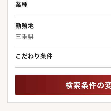
クヘッジ策の立案契約
業種
（月30?50件程度の
計、リーガルテックの
勤務地
止めない法務」を実現
ニュアル整備の指揮◆I
三重県
ス・リスク管理上場審
ガバナンス体制の構築
こだわり条件
株主総会の事務局運営
化内部通報制度の整備
イアンス違反発生時の
検索条件の
ISMSを含む、全社情
報保護体制の監督◆事
ンス文化の醸成労働者
の法改正を先読みした