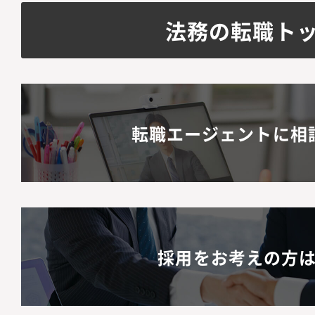
デート提案各事業部と
法務の転職ト
プライアンス」研修の
的リテラシー向上のた
組織構成メンバー2名
ションの魅力】・代表
転職エージェントに相
断に直結するリーガル
能です。・上場前後の
て、極めて市場価値の
習得できます。・キャ
じ、早期に法務責任者
採用をお考えの方