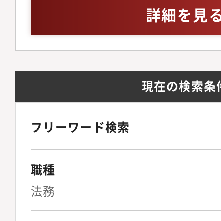
備を見据えた組織体制
ジネスレベル※英語お
詳細を見
法務の観点から経営判
問
プライアンス文化をゼ
る牽引役を担っていた
ジメント・法務戦略法
現在の検索条
ト（メンバーの育成、
理）全社的なリーガル
よび中長期的な法務戦
フリーワード検索
の折衝・連携およびリ
営陣に対する法的論点
職種
のサポート◆契約法務
統括複雑な契約スキー
法務
BPO、新規SaaS事