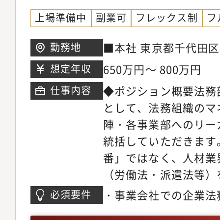
上場準備中
副業可
フレックス制
フ
■本社 東京都千代田区内
勤務地
際ビル3階
650万円～ 800万円
想定年収
◆ポジション概要法務
仕事内容
として、法務組織のマ
陣・各事業部へのリー
統括していただきます
番」ではなく、人材業
（労働法・派遣法等）
事業成長とガバナンス
・事業会社での企業法
必須要件
略の立案」を期待して
種契約書の審査、起案