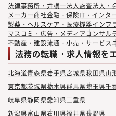
法律事務所・弁護士法人
監査法人・
メーカー
商社
金融・保険
IT・インタ
製薬・ヘルスケア・医療機器
インフ
マスコミ・広告・メディア
コンサル
不動産・建設
流通・小売・サービス
法務の転職・求人情報を
北海道
青森県
岩手県
宮城県
秋田県
山
東京都
茨城県
栃木県
群馬県
埼玉県
千
岐阜県
静岡県
愛知県
三重県
新潟県
富山県
石川県
福井県
長野県