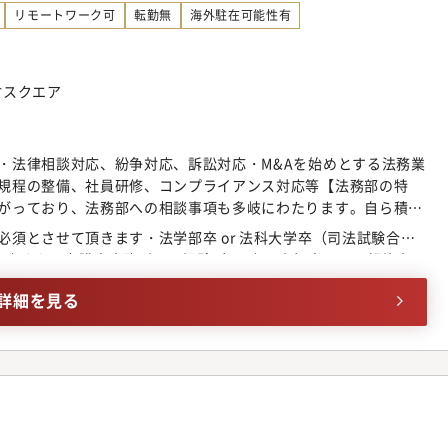
ョナルな人材の中で、自己成長と質の高い業務遂行が可能・年次
リモートワーク可
転勤無
海外駐在可能性有
主体的にプロジェクトに関与できる機会が開かれていること・全
し、法務部員の成果・業績貢献を可視化するなど、法務部（員）
環境であること【重視する資質】■リスク発見力自らリスクを捉
竹スクエア
通じて解決に導く思考力■プロアクティブ力関係者と主体的に関
■事業共感力当社の事業領域への関心を持ち、ミッションに共感
・法律相談対応、紛争対応、訴訟対応・M&Aを始めとする法務業
規程の整備、社員研修、コンプライアンス対応等【法務部の特
がっており、法務部への相談事項も多岐にわたります。自ら積極
識や経験の幅を広げることができ、成長を実感できる環境で
須とさせて頂きます・法学部卒 or 法科大学卒（司法試験合格
加しており、英語力を活かして働きたい方にはお薦めの職場で
以上または弁護士事務所での経験3年以上・主担当として契約書
スあり。現在も法務関連で東南アジアに3名の海外駐在員あ
等）をレビューした経験のあること・語学力：英語 TOEIC 700
東京7名、大阪5名の計12名。うち弁護士資格者は6名。 法科大
詳細を見る
にコミュニケーションを取りながら、日々の仕事に取り組んでい