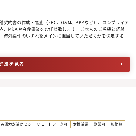
契約書の作成・審査（EPC、O&M、PPPなど）、コンプライア
応、M&Aや合弁事業をお任せ致します。ご本人のご希望と経験・
・海外案件のいずれをメインに担当していただくかを決定する予
考内で是非希望お知らせください。（希望業務を100％保証する
について】ごみ処理発電プラント、バイオマス発電プラント、水
ライン、橋梁などの公共工事や社会インフラ事業など、幅広い案
にいながら多様な経験を積むことができ、また個別性の高いプロ
詳細を見る
れた契約法務ではなく、多角的な観点からビジネス推進に資する
【配属部署】法務部（15名程度）－国内法務室・海外法務室・コ
署－法務部長：50代男性／ニューヨーク州弁護士－他、日本法弁
ートキャリアは法務部長・インハウスローヤーの2名と直接接点が
います■同社の魅力：同社は、国内での有数の大手プラントエン
と比較しても、同社は石油プラント依存しないポートフォリオで
市場の環境・水道分野（ごみ焼却プラント・上下水道）に強みが
キャリア入社で、キャリア入社ならではのものの見方、価値観、考
卒・中途の分け隔てなく活躍できる社風です。・20時以降の残業
英語力が活かせる
リモートワーク可
女性活躍
副業可
転勤無
上推奨とメリハリをつけた働き方が可能です。■入社後の研修・教
研修、年間を通じた面談、社内公募ジョブチャレンジ制度あり＞