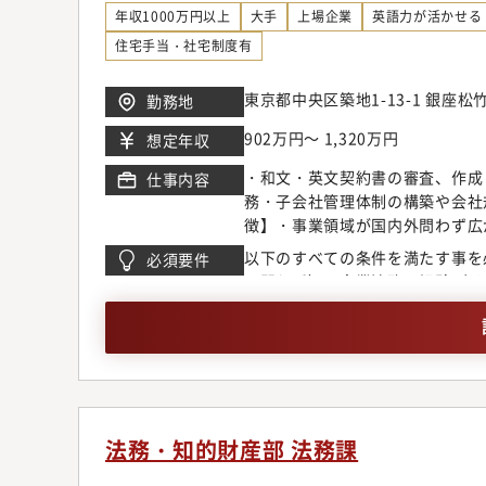
ループ内の多国籍のプロフェッシ
年収1000万円以上
大手
上場企業
英語力が活かせる
を問わず、適性や意欲に応じて、
住宅手当・社宅制度有
社目標をもとに法務部目標を設定
固有の成果・バリューを評価する
東京都中央区築地1-13-1 銀座松
勤務地
え、契約条件の設計や法的手段を
わり、的確な問題提起を行う姿勢
902万円～ 1,320万円
想定年収
して主体的に関与できる姿勢
・和文・英文契約書の審査、作成
仕事内容
務・子会社管理体制の構築や会社
徴】・事業領域が国内外問わず広
的に勉強し、行動することで、知
以下のすべての条件を満たす事を必
必須要件
す。・英文契約書の取り扱いが増
は問わず）・企業法務の経験5年
す。 将来的に海外駐在のチャン
（売買・請負・業務委託・守秘義務
り。・現在の法務部のメンバーは
点以上
学院出身者も多数います。・活発
ます。
法務・知的財産部 法務課