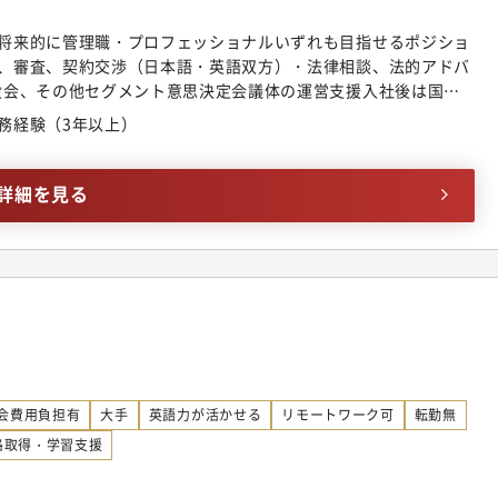
将来的に管理職・プロフェッショナルいずれも目指せるポジショ
、審査、契約交渉（日本語・英語双方）・法律相談、法的アドバ
役会、その他セグメント意思決定会議体の運営支援入社後は国内
海外法務やクロスボーダー案件にも携わることができます。将来
務経験（3年以上）
て専門性を高めるキャリアに加え、管理職として組織運営に携わ
詳細を見る
会費用負担有
大手
英語力が活かせる
リモートワーク可
転勤無
格取得・学習支援