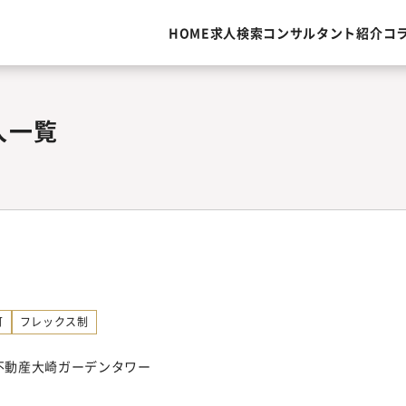
HOME
求人検索
コンサルタント紹介
コ
人一覧
可
フレックス制
友不動産大崎ガーデンタワー