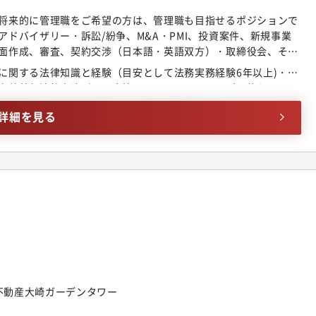
将来的に管理職をご希望の方は、管理職も目指せるポジションで
ドバイザリー・訴訟/紛争、M&A・PMI、投資案件、新規事業
面作成、審査、契約交渉（日本語・英語双方）・取締役会、その
営支援・外部法律事務所の起用・マネジメント・その他法務業務
に関する法律知識と経験（目安として法務実務経験6年以上)・英
海外外部法律事務所との直接コミュニケーションが可能なレベ
詳細を見る
友不動産大崎ガーデンタワー