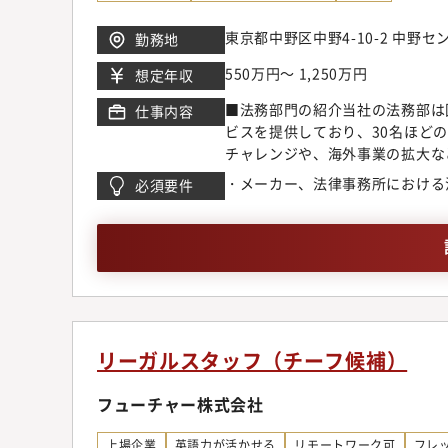
研修について、ビジネスから自己
東京都中野区中野4-10-2 中野
勤務地
ライン学習や当社社員が講師とな
た、目標管理面談や、年一度のキ
550万円～ 1,250万円
想定年収
などを通して挑戦を応援していき
を入れています。■手当や制度も
■法務部門の紹介当社の法務部は
仕事内容
入社時単身赴任となる場合、自宅
ビスを提供しており、30名ほど
まで または入社後5年まで家賃の
チャレンジや、海外事業の拡大な
育休制度など
業に貢献する法務」であり続ける
・メーカー、法律事務所における
必須要件
務内容法務コンサル業務・プロジ
提供していただきます。・契約書
法関連の相談等）・各事業会社の
ブル対応・株主総会事務局運営・
スといった当社の様々な事業領域
いったビジネスの最前線に近い業
会運営といった経営に直結する業
品に直接関係する業務を経験する
リーガルスタッフ（チーフ候補）
ます（社内外研修、海外留学制度
の大きなM&A等の各種プロジェ
フューチャー株式会社
る可能性もあります）・部門の7
なっています。【CSV経営につい
上場企業
英語力が活かせる
リモートワーク可
フレ