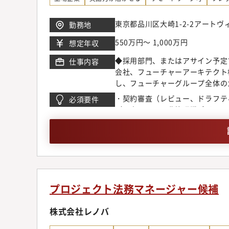
https://www.kirinholdings.com
東京都品川区大崎1-2-2アート
勤務地
550万円～ 1,000万円
想定年収
◆採用部門、またはアサイン予定
仕事内容
会社、フューチャーアーキテクト
し、フューチャーグループ全体の
契約審査業務を主とし、ご経験や
・契約審査（レビュー、ドラフテ
必須要件
細】具体的には・契約審査（国内
（目安として、非管理職ポジショ
支援）・各種法律相談・知的財産
ケーション力（特に、契約リスク
訟対応・支援・登記実務・社内及
の法務実務経験
ス及び法律理解）・社内各部門、
連携及び協力・リーガルテックの
て先端のIT技術を活用したサー
スに関わる契約スキームの検討や
により、就業場所に捉われない働
プロジェクト法務マネージャー候補
には本社等へ出社いただきます）
のライフスタイルに応じた働き方
株式会社レノバ
委託している弁護士もおり、専門