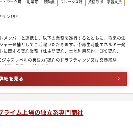
ーフ2名・スタッフ3名・派遣スタッフ1名
ートワーク可
副業可
転勤無
フレックス制
資格取得・学習支援
ラン18F
トメンバーと連携し、以下の業務を遂行するとともに、将来の法
ジャー候補としてご活躍いただきます。①再生可能エネルギー発
トに関する契約業務（株主間契約、土地利用契約、EPC契約、
ァイナンスに関連する各種契約のドラフティング、交渉、レビュー
ビジネスレベルの英語力(契約のドラフティング又は交渉経験
定および、リーガルの視点からのビジネス課題の解決③紛争・ト
その他関連業界での法務経験
案および実行④その他契約書のレビューやコーポレート関係の
単なる社内調整や前例踏襲にとどまらず、リーガルバックグラウ
詳細を見る
かし、事業推進に直接貢献する役割を担っていただきます。※国
て、法務面からプロジェクトマネジメントを担うポジションで
他の法務部メンバー及び法務部長とのコミュニケーションを通じ
性をすり合わせます。■ポジションの魅力・独立系再エネ企業に
・開発をプロジェクトメンバーとして推進する法務部門であるこ
プライム上場の独立系専門商社
界において、最先端のビジネスチャンス・課題解決に取り組むこ
現を期待されること（法域、技術、制度適用等）・大型プロジェ
契約企画・交渉・ドキュメンテーションを経験できること・グ