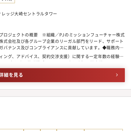
/jp/company/strategy/csv/
ヴィレッジ大崎セントラルタワー
プロジェクトの概要 ※組織／PJのミッションフューチャー株式
株式会社及び各グループ企業のリーガル部門をリード、サポート
ガバナンス及びコンプライアンスに貢献しています。◆職務内容
ご志向に応じて以下業務もお任せいたします。【職務内容の詳
ィング、アドバイス、契約交渉支援）に関する一定年数の経験
の各種契約のレビュー、ドラフティング、アドバイス、契約交渉
ンは3年以上、管理職ポジションは5年以上）・社内外のコミュニ
管理（弁理士と連携した、調査、出願、登録手続き）・紛争、訴
を理解してもらうために論理的な説明ができること）・IT業界で
びグループ会社向けの教育、研修及び啓蒙活動（コンプライアン
詳細を見る
グループ各社、外部専門家（弁護士・弁理士・司法書士等）との
導入、活用に関する検討、推進【ポイント】・当社は顧客に対し
ビスを提供しており、その法的支援を行う部門として、当該サービ
法的課題の解決に携わる機会があります。・リモートワーク制度
き方ができます。（業務上必要な場合や全社イベントがある場合
。・リモートワーク制度や裁量労働制により、各メンバーが自身
を実践しております。・顧問弁護士の他、定常案件の法務支援を
家の知見から学べる環境です。【組織構成】・ディレクター（責