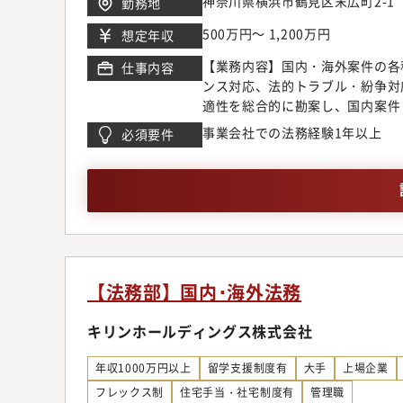
神奈川県横浜市鶴見区末広町2-1
勤務地
500万円～ 1,200万円
想定年収
【業務内容】国内・海外案件の各種
仕事内容
ンス対応、法的トラブル・紛争対
適性を総合的に勘案し、国内案件
定です。兼務も可能ですので、選
事業会社での法務経験1年以上
必須要件
ものではありません）【対象案件
処理プラント、ガス・石油パイプ
件に対応しています。1つの会社
ジェクト案件となる為、類型化さ
法務経験を積むことができます。
ンプライアンス推進室からなる部
護士有資格者も1名在籍※アガル
あり、強いコネクションを有して
【法務部】国内･海外法務
ジニアリング会社です。業界大手
あり、安定した需要が見込まれる
キリンホールディングス株式会社
あります。・全社員の25％強が
え方を求められることが多く、新
年収1000万円以上
留学支援制度有
大手
上場企業
は原則禁止、有給取得率90％以
フレックス制
住宅手当・社宅制度有
管理職
育支援制度について：＜充実した