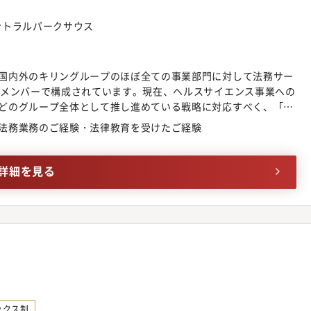
啓発、当社製品、そして技術に関わる研修まで幅広く、またオン
セントラルパークサウス
って行う研修など、年間を通して積極的に開催しています。ま
ャリア面談、社内公募のジョブチャレンジ制度などもあり、面談
ます。また、海外留学制度もあり、グローバル人材の育成にも力
充実：超過勤務手当（残業時間に連動して支給）、帰省手当（※
国内外のキリングループのほぼ全ての事業部門に対して法務サー
が通勤圏外の場合は支給なし）、独身寮・借上げ社宅制度（40才
のメンバーで構成されています。現在、ヘルスサイエンス事業への
75%を会社が負担※負担上限 寮7.5万円、社宅10万円）、産休・
どのグループ全体として推し進めている戦略に対応すべく、「事
ために法務部においても様々な変革を進めております。■主な業
法務業務のご経験・法律教育を受けたご経験
ェクト業務において、各事業会社・部門に対して法務業務全般を
レビュー・ドラフト（英文含む）・社内法務相談（独禁法／下請
商標管理、景品表示法、著作権法に関する業務・各種訴訟・トラ
詳細を見る
M&A関連業務■ポジションの魅力・飲料、医薬、ヘルスサイエン
において、契約レビュー、訴訟・トラブル対応、海外案件対応と
務に携わることが可能です。また、グループガバナンス・株主総
務や商標管理、景品表示法対策といった弊社グループの幅広い商
機会もあります。・研修制度・教育プログラムなどが充実してい
、海外の外部弁護士事務所での短期トレーニー派遣など）・規模
クト案件を経験する機会があります。（年次が若い段階でも担当す
割がキャリア入社者であり、キャリア採用者も働きやすい環境と
て】※面接前に必ずご確認下さい?
ックス制