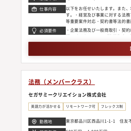
以下をお任せいたします。また、
仕事内容
す。・経営及び事業に対する法務ア
等重要案件対応・契約書等法的書
他セグメント意思決定会議体の運
・企業法務及び一般商取引・契約
必須要件
全般
語：ビジネスレベル（海外拠点・
ル）
法務（メンバークラス）
セガサミークリエイション株式会社
英語力が活かせる
リモートワーク可
フレックス制
東京都品川区西品川1-1-1 住
勤務地