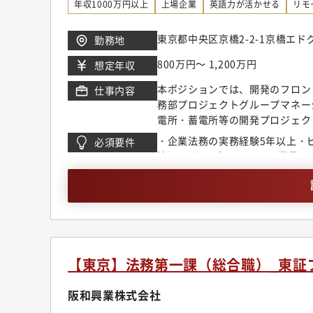
任者）1名・マネージャー1名・チ
年収1000万円以上
上場企業
英語力が活かせる
リモ
東京都中央区京橋2-2-1京橋エドグ
勤務地
800万円～ 1,200万円
想定年収
本ポジションでは、開発のフロン
仕事内容
務部プロジェクトグループマネー
電所・蓄電所等の開発プロジェク
O&M契約など、プロジェクトフ
・企業法務の実務経験5年以上・
必須要件
を含む）②リーガルイシューの特
等)・エネルギー/インフラ業界
ラブル解決に向けた施策の企画立
リーガル対応※いずれの業務も、
ンドおよび事業開発の専門性を活
内外の発電プロジェクト等におい
す。※マネージャー候補として、
て、マネジメントについての方向
おいて、日本の国内外の事業企画
【東京】法務第一課（総合職）_東証
と・市場環境が大きく変化する業
とができること・新しいことの実
阪和興業株式会社
クト関する多数当事者・高難度の