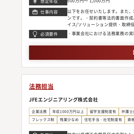
600万円～ 1,000万円
想定年収
以下をお任せいたします。また、
仕事内容
ンです。・契約書等法的書面作成
イス/ソリューション提供・取締
法務を中心に経験を積みながら、
・事業会社における法務業務の実
必須要件
的には法務のスペシャリストとし
るキャリアも目指せます。
法務担当
JFEエンジニアリング株式会社
企業法務
年収1000万円以上
留学支援制度有
弁護士
フレックス制
残業少なめ
住宅手当・社宅制度有
資