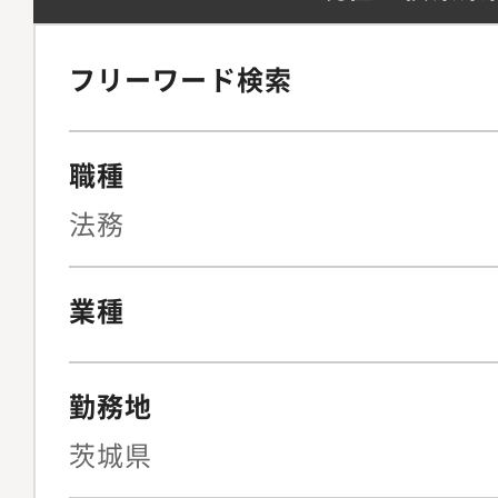
理）全社的なリーガル
よび中長期的な法務戦
フリーワード検索
の折衝・連携およびリ
営陣に対する法的論点
職種
のサポート◆契約法務
統括複雑な契約スキー
法務
BPO、新規SaaS事
クヘッジ策の立案契約
業種
（月30?50件程度の
計、リーガルテックの
勤務地
止めない法務」を実現
ニュアル整備の指揮◆I
茨城県
ス・リスク管理上場審