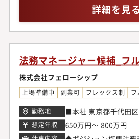
内容①会議体運営／ガ
る業務に関与した経験
詳細を見
会・株主総会の運営サ
可能な方（可能であれ
資料準備・進行管理・
事務（新株発行、スト
等）②コーポレート基
文書の管理（法務と連
法務マネージャー候補_フ
備・標準化・内部統制
化に向けたサポート③
株式会社フェローシップ
フィス環境の管理・整
上場準備中
副業可
フレックス制
フ
社会議の企画運営・社
応・入退社手続きのサ
■本社 東京都千代田区内
勤務地
④業務改善／仕組み化・
際ビル3階
650万円～ 800万円
想定年収
した業務効率化・マニ
◆ポジション概要法務
仕事内容