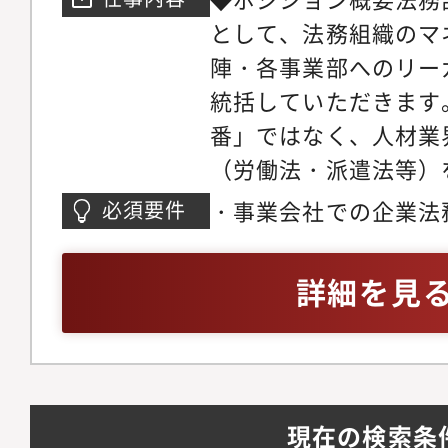
蓄積・属人化している
として、法務組織のマ
■このポジションの特
陣・各事業部へのリー
関わるポジション取締
統括していただきます
た意思決定の場に関与
番」ではなく、人材業
営に直接関わる経験が得
（労働法・派遣法等）
備フェーズでの希少な
事業成長とガバナンス
事務など、上場準備に
・事業会社での企業法
必須要件
略の立案」を期待して
る整った仕組みを運用
種契約書の審査、起案
備を見据えた組織体制
みを整える側に回れる
ジネスレベル※英語お
詳細を見
法務の観点から経営判
ポレート」をつくる事
問
プライアンス文化をゼ
レート領域でも属人化
る牽引役を担っていた
る運営体制を構築して
ジメント・法務戦略法
現在の検索条
ト（メンバーの育成、