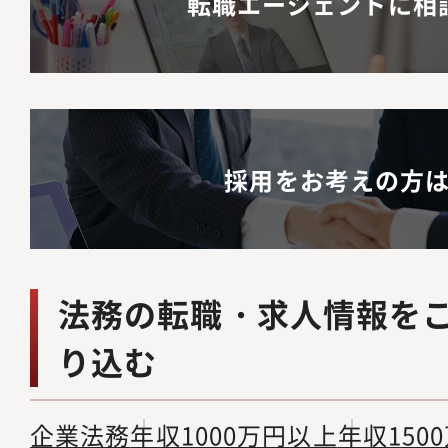
転職エージェントに相
断に直結するリーガル
能です。・上場前後の
て、極めて市場価値の
習得できます。・キャ
じ、早期に法務責任者
採用をお考えの方
法務の転職・求人情報を
り込む
企業法務
年収1000万円以上
年収150