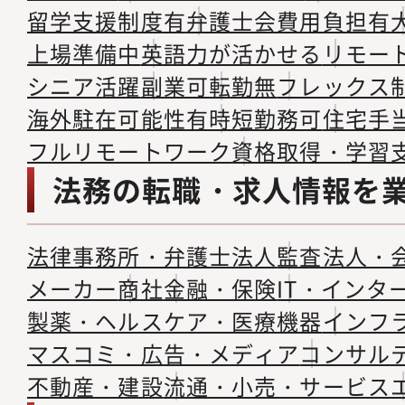
留学支援制度有
弁護士会費用負担有
上場準備中
英語力が活かせる
リモー
シニア活躍
副業可
転勤無
フレックス
海外駐在可能性有
時短勤務可
住宅手
フルリモートワーク
資格取得・学習
法務の転職・求人情報を
法律事務所・弁護士法人
監査法人・
メーカー
商社
金融・保険
IT・インタ
製薬・ヘルスケア・医療機器
インフ
マスコミ・広告・メディア
コンサル
不動産・建設
流通・小売・サービス