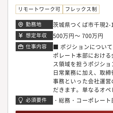
リモートワーク可
フレックス制
茨城県つくば市千現2-
勤務地
ンター内）
500万円～ 700万円
想定年収
■ ポジションについ
仕事内容
ポレート本部における
ス領域を担うポジショ
日常業務に加え、取締
事務といった会社運営
だきます。単なるオペ
く、会社としての意思
・総務・コーポレート
必須要件
ための「仕組み」を整
安2年以上）・会議体