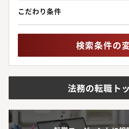
ガバナンス体制の構築
こだわり条件
株主総会の事務局運営
化内部通報制度の整備
イアンス違反発生時の
検索条件の
ISMSを含む、全社情
報保護体制の監督◆事
ンス文化の醸成労働者
の法改正を先読みした
デート提案各事業部と
法務の転職ト
プライアンス」研修の
的リテラシー向上のた
組織構成メンバー2名
ションの魅力】・代表