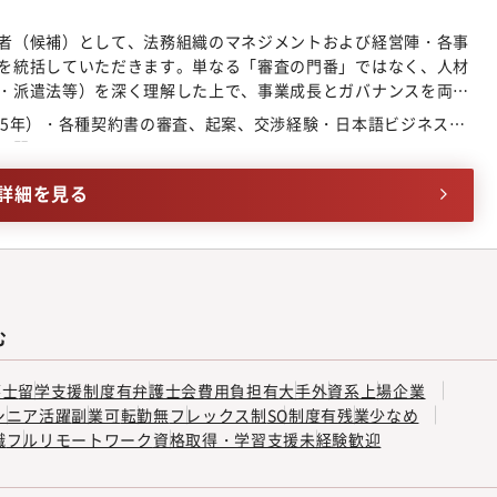
者（候補）として、法務組織のマネジメントおよび経営陣・各事
を統括していただきます。単なる「審査の門番」ではなく、人材
・派遣法等）を深く理解した上で、事業成長とガバナンスを両立
しています。現在、IPO準備を見据えた組織体制の強化を急いで
~5年）・各種契約書の審査、起案、交渉経験・日本語ビジネスレ
支え、全社のコンプライアンス文化をゼロから醸成・定着させる
不問
組織マネジメント・法務戦略法務チームのマネジメント（メン
理）全社的なリーガルリスクの特定・評価および中長期的な法務
詳細を見る
連携およびリーガルコストの管理経営陣に対する法的論点の提示
法務の高度化・仕組み化の統括複雑な契約スキーム（人材派遣・
）の適法性判断とリスクヘッジ策の立案契約レビュー体制の構築
処理フローの設計、リーガルテックの導入検討等）「事業を止めない
マニュアル整備の指揮◆IPO準備・ガバナンス・リスク管理上場
ス体制の構築・運用全般取締役会・株主総会の事務局運営および
む
整備・運用およびコンプライアンス違反発生時の有事対応Pマー
キュリティ・個人情報保護体制の監督◆事業支援・コンプライアン
護士
留学支援制度有
弁護士会費用負担有
大手
外資系
上場企業
安定法等の法改正を先読みした、事業モデルのアップデート提案
シニア活躍
副業可
転勤無
フレックス制
SO制度有
残業少なめ
プライアンス」研修の企画・統括全社的な法的リテラシー向上の
職
フルリモートワーク
資格取得・学習支援
未経験歓迎
メンバー2名（40代女性）【当ポジションの魅力】・代表や役員
ガル判断に携わることが可能です。・上場前後の企業法務経験を