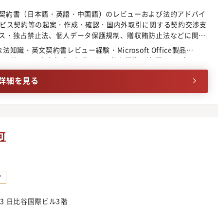
契約書（日本語・英語・中国語）のレビューおよび法的アドバイ
ービス契約等の起案・作成・確認・国内外取引に関する契約交渉支
ス・独占禁止法、個人データ保護規制、贈収賄防止法などに関す
コンプライアンス体制の構築・運営■海外事業支援・海外製造・
識・英文契約書レビュー経験・Microsoft Office製品
社の法務・コンプライアンス体制構築支援■法的課題・紛争対
oint等）を使用した文書作成・編集・校正能力語学 （英語レベル）
するリーガルサポート・法的紛争の管理・重要案件に関する法的
英文契約書のレビュー・作成経験歓迎・英文メール対応が可能なレベ
法務支援契約法務を中心に、企業法務全般を幅広く経験できるポ
詳細を見る
りません・英語に抵抗がないことが重要です海外売上比率90％
グローバル企業ならではの環境で、国際案件に携わる機会がありま
可
ク
-3 日比谷国際ビル3階