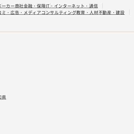
ーガルスキルを習得できます。・キャリアパス：成果に応じ、早
メーカー
商社
金融・保険
IT・インターネット・通信
す。
コミ・広告・メディア
コンサルティング
教育・人材
不動産・建設
知県