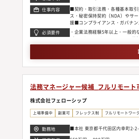
■契約・取引法務・各種基本取引
仕事内容
ス・秘密保持契約（NDA）やサ
援■コンプライアンス・ガバナン
る教育の企画・実施・グローバル
・企業法務経験5年以上・一般的な法知
必須要件
販売子会社の設立支援・海外子会
（Word、Excel、PowerP
応・品質・納期等の事業課題に対
TOEIC 720点程度が目安・
調査・社内横断プロジェクトへの
ル・高度な英会話力は必須ではあ
ジションです。
超、海外生産比率100％という
す。
法務マネージャー候補_フルリモート
株式会社フェローシップ
上場準備中
副業可
フレックス制
フルリモートワー
■本社 東京都千代田区内幸町2-2
勤務地