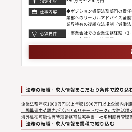
650万円～ 800万円
想定年収
◆ポジション概要法務部門の責任
仕事内容
業部へのリーガルアドバイス全般
業界特有の複雑な法規制（労働法
させる「法務戦略の立案」を期待
・事業会社での企業法務経験（3
必須要件
おり、法務の観点から経営判断を
ベル※英語および中国語レベルは
牽引役を担っていただきます。◆
バーの育成、タスク管理、品質管
戦略の策定顧問弁護士との折衝・
および意思決定のサポート◆契約
紹介、BPO、新規SaaS事業等
（月30?50件程度の効率的な
法務」を実現するための定型化・
審査に向けた内部統制・ガバナン
法務の転職・求人情報をこだわり条件で絞り込
機関設計の最適化内部通報制度の
ク・ISMSを含む、全社情報セ
企業法務
年収1000万円以上
年収1500万円以上
企業内弁
ス文化の醸成労働者派遣法・職業
上場準備中
英語力が活かせる
リモートワーク可
女性活躍
各事業部と連携した「攻めのコン
海外駐在可能性有
時短勤務可
住宅手当・社宅制度有
管理
ための教育制度の設計■組織構成
法務の転職・求人情報を業種で絞り込む
直下で、経営判断に直結するリー