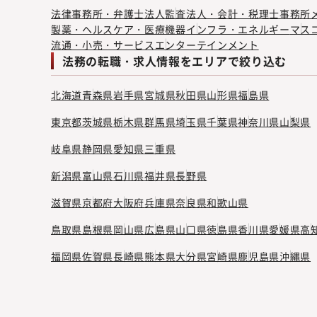
通じて、極めて市場価値の高いリ
法律事務所・弁護士法人
監査法人・会計・税理士事務所
期に法務責任者への昇格も可能で
製薬・ヘルスケア・医療機器
インフラ・エネルギー
マス
流通・小売・サービス
エンターテインメント
法務の転職・求人情報をエリアで絞り込む
北海道
青森県
岩手県
宮城県
秋田県
山形県
福島県
東京都
茨城県
栃木県
群馬県
埼玉県
千葉県
神奈川県
山梨県
岐阜県
静岡県
愛知県
三重県
新潟県
富山県
石川県
福井県
長野県
滋賀県
京都府
大阪府
兵庫県
奈良県
和歌山県
鳥取県
島根県
岡山県
広島県
山口県
徳島県
香川県
愛媛県
高
福岡県
佐賀県
長崎県
熊本県
大分県
宮崎県
鹿児島県
沖縄県