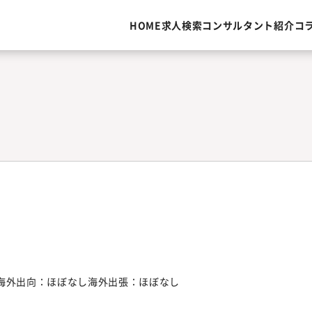
HOME
求人検索
コンサルタント紹介
コ
）海外出向：ほぼなし海外出張：ほぼなし