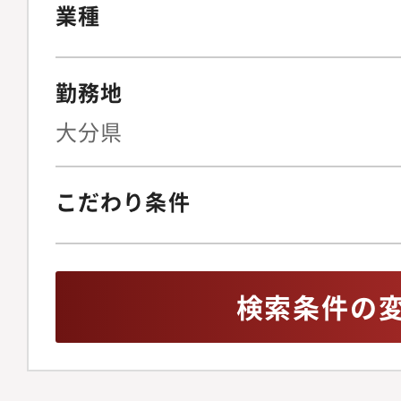
クヘッジ策の立案契約
業種
（月30?50件程度の
計、リーガルテックの
勤務地
止めない法務」を実現
ニュアル整備の指揮◆I
大分県
ス・リスク管理上場審
ガバナンス体制の構築
こだわり条件
株主総会の事務局運営
化内部通報制度の整備
イアンス違反発生時の
検索条件の
ISMSを含む、全社情
報保護体制の監督◆事
ンス文化の醸成労働者
の法改正を先読みした