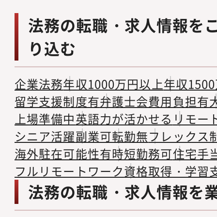
法務の転職・求人情報を
り込む
企業法務
年収1000万円以上
年収150
留学支援制度有
弁護士会費用負担有
上場準備中
英語力が活かせる
リモー
シニア活躍
副業可
転勤無
フレックス
海外駐在可能性有
時短勤務可
住宅手
フルリモートワーク
資格取得・学習
法務の転職・求人情報を