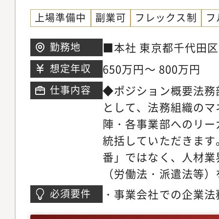
上場準備中
副業可
フレックス制
フ
■本社 東京都千代田区内
勤務地
際ビル3階
650万円～ 800万円
想定年収
◆ポジション概要法務
仕事内容
として、法務組織のマ
陣・各事業部へのリー
統括していただきます
番」ではなく、人材業
（労働法・派遣法等）
事業成長とガバナンス
・事業会社での企業法
必須要件
略の立案」を期待して
種契約書の審査、起案