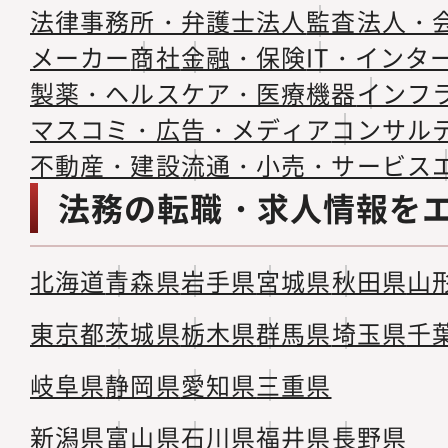
法律事務所・弁護士法人
監査法人・
メーカー
商社
金融・保険
IT・インタ
製薬・ヘルスケア・医療機器
インフ
マスコミ・広告・メディア
コンサル
不動産・建設
流通・小売・サービス
法務の転職・求人情報を
北海道
青森県
岩手県
宮城県
秋田県
山
東京都
茨城県
栃木県
群馬県
埼玉県
千
岐阜県
静岡県
愛知県
三重県
新潟県
富山県
石川県
福井県
長野県