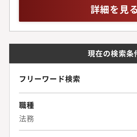
備を見据えた組織体制
ジネスレベル※英語お
詳細を見
法務の観点から経営判
問
プライアンス文化をゼ
る牽引役を担っていた
ジメント・法務戦略法
現在の検索条
ト（メンバーの育成、
理）全社的なリーガル
よび中長期的な法務戦
フリーワード検索
の折衝・連携およびリ
営陣に対する法的論点
職種
のサポート◆契約法務
統括複雑な契約スキー
法務
BPO、新規SaaS事