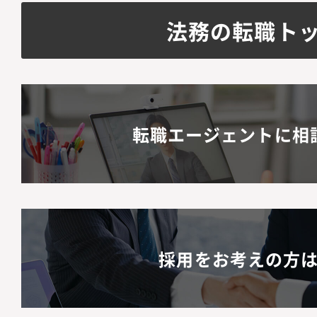
デート提案各事業部と
法務の転職ト
プライアンス」研修の
的リテラシー向上のた
組織構成メンバー2名
ションの魅力】・代表
転職エージェントに相
断に直結するリーガル
能です。・上場前後の
て、極めて市場価値の
習得できます。・キャ
じ、早期に法務責任者
採用をお考えの方