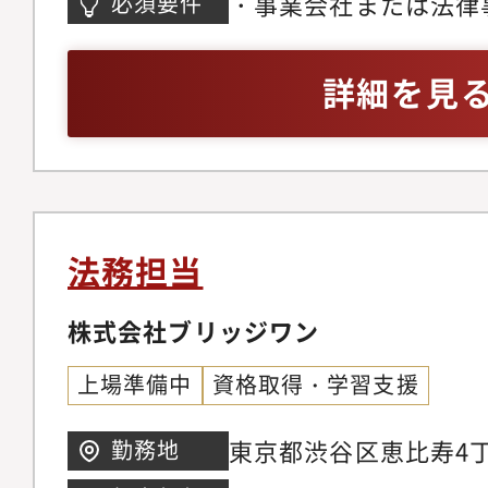
・事業会社または法律
必須要件
詳細】1）M&A・ファ
め、事業活動や経営事
験が3年以上あること
務・M&A・ファイナ
社内規程の整備・改廃
あること
詳細を見
チャリング、デュー・
制の整備を担っていた
等の法務サポート・契
法書士、行政書士など
ビュー、外部専門家と
しながら、事業成長を
とする各バックオフィ
ンス体制をつくってい
企画とマネジメント2
クを指摘するだけでは
法務担当
スやコーポレートアク
し、適切なリスクコン
取締役会・株主総会の
株式会社ブリッジワン
ら、会社の成長を支える
ティブ報酬の企画・発
許認可・文書管理関連
上場準備中
資格取得・学習支援
務・組織再編や会社設
可、各種届出、監督官
登記や外為法に関する
印管理、稟議書・重要
東京都渋谷区恵比寿4丁
勤務地
ムに関する業務・グル
ど、総務領域の重要実
イスタワー 15階、21