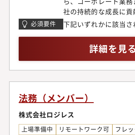
ら、コーポレート業務
務株主総会・取締役会
社の持続的な成長に貢
役会、その他社内重要
ポジションです。具体
集通知作成、議事録作
下記いずれかに該当さ
必須要件
担っていただきます。1
ど）。機関設計に関す
修了されている方・司
ト各種契約書の作成・
ポート。企業統治・内
た経験がある方
詳細を見
ト：売買契約、業務委
会社法、金融商品取引
（NDA）、利用規約
いた企業統治体制の維持
契約書の作成、内容レ
の要請に基づく内部統
門からの相談対応。契
用サポート。開示資料
渉における法的観点か
ト：有価証券報告書、
法務（メンバー）
産権管理・商標戦略立
品取引法に基づく適時
権などの知的財産権の
株式会社ロジレス
ト。投資家向け広報（
管理。当社の事業戦略
側面からのサポート。3
上場準備中
リモートワーク可
フレッ
立案と実行サポート。