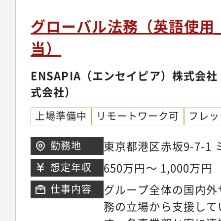
門家）連携・対応 等
家との連携体制の理解
法務・コンプライアン
グローバル法務（英語使用
スクの整理・リスクコ
職や、法務責任者（C
当）
や各種会議体の運営状
が広がっています。組
た現行法務オペレーシ
法務領域だけでなく経
ENSAPIA（エンセイピア）株式会社（
ント抽出● 入社4～6
会も豊富です。
式会社）
法務業務全体を主体的
ロー・レビュー体制の
上場準備中
リモートワーク可
フレッ
ス施策・社内研修の企
東京都港区赤坂9-7-
勤務地
化に向けたルール整備
40階
件・英文契約対応のリ
650万円～ 1,000万円
想定年収
た法務/ガバナンス体
グループ全体の国内外
仕事内容
の最適化（案件テーマ
務の立場から支援して
た連携体制構築）・AI/L