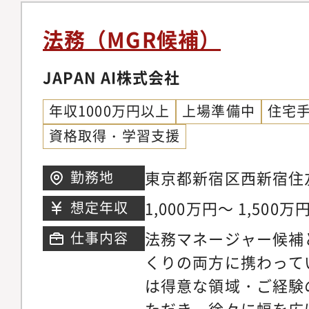
著作権利用許諾契約な
任します。＜海外展開
可能。
財産の形成・管理（発
る＞海外展開プロジェ
法務（MGR候補）
の掘り起こし、特許化
務、英文契約、クロス
中心としたリーガルリ
JAPAN AI株式会社
継続的に関与する機会
関する相談や質問への
フのメリハリ＞年間休日
年収1000万円以上
上場準備中
住宅
応（現場対応／弁護士
制、有給休暇取得率79
資格取得・学習支援
理（規約作成/改定）
令和5年）。9日以上
リスク管理体制構築と運
り。
東京都新宿区西新宿住
勤務地
とする内部統制の整備
ワー 5／6階
1,000万円～ 1,500万
想定年収
責任者と連携）・リス
法務マネージャー候補
仕事内容
策立案の補佐・法務知
くりの両方に携わって
アンス意識浸透のため
は得意な領域・ご経験
の魅力・事業法務とコ
ただき、徐々に幅を広