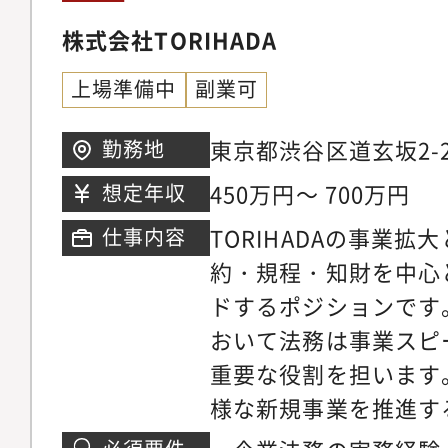
株式会社TORIHADA
上場準備中
副業可
東京都渋谷区道玄坂2-25
勤務地
450万円～ 700万円
想定年収
TORIHADAの事業拡
仕事内容
約・規程・知財を中心
ドするポジションです。 エンタメビジネ
おいて法務は事業スピ
重要な役割を担います。 広告、IP、ECな
様な新規事業を推進す
整備と運用を主導していた