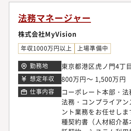
ンス研修の企画・実施
開発のデータ基盤やレ
備・標準化【商事法務・
用いた業務設計 ・リーガル業務のAIを用いた
法務マネージャー
レートガバナンス領域
自動化・効率化を積極
知作成、議事録作成、
株式会社MyVision
距離の近さ ・Slackでの部門横断的な連携に
サル対応取締役会・監
より、経営視点での事業理
年収1000万円以上
上場準備中
成、資料準備、議事録
からの提案が即座に経
変更手続き（役員変更
境■ ライフスタイルとキ
東京都港区虎ノ門4丁目
勤務地
の整備・改訂・運用IP
てや副業とも両立でき
ワー 24階
800万円～ 1,500万円
想定年収
社・監査法人・取引所
実績・家庭との両立実
コーポレート本部・法
仕事内容
法務・コンプライアン
ント業務をお任せしま
種契約書（人材紹介基