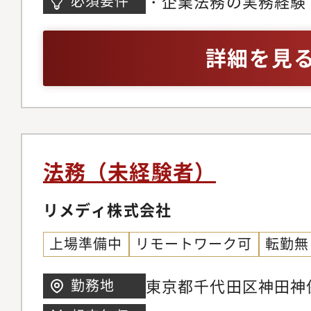
・企業法務の実務経験
必須要件
には、管理部長やコー
ラフト等）を3年以上
ンへのキャリアパスも想
基本的な法務業務の自
詳細を見
務内容・各種契約書の
外部士業との折衝・調
契約管理体制の構築・新
化の速い環境で業務推
TikTok Shop等
ポート・社内規程の整
運用管理・IPO準備に
法務（未経験者）
SOX）関連業務のサ
標・著作権の管理・申
リメディ株式会社
章管理などのコーポレ
上場準備中
リモートワーク可
転勤無
護士との折衝・リーガ
業（弁護士・司法書士
東京都千代田区神田神保町3-
勤務地
理など管理部門との連
6階