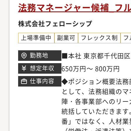
ル設計Pマーク（プラ
法務マネージャー候補_フ
運用対応内部統制・監
ファシリティ管理オフ
株式会社フェローシップ
ティ管理社内インフラ
上場準備中
副業可
フレックス制
フ
ト機能の運用改善
■本社 東京都千代田区内
勤務地
際ビル3階
650万円～ 800万円
想定年収
◆ポジション概要法務
仕事内容
として、法務組織のマ
陣・各事業部へのリー
統括していただきます
番」ではなく、人材業
（労働法・派遣法等）