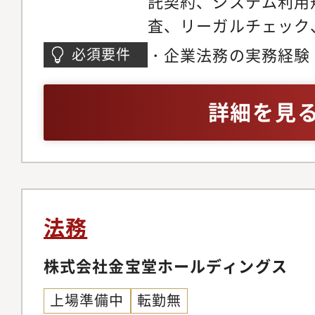
託契約、システム利用
査、リーガルチェック
テム（クラウドサイン
・企業法務の実務経験
必須要件
準備・ガバナンス構築
律事務所での実務・経
規程の整備・新設・改
査・起案・交渉が単独
詳細を見
ンス体制の構築・運用
職業安定法、個人情報
止体制の整備・機関法
ビジネス関連法務の基
株主総会の招集、議事
ト(総務・経営企画等と
リーガル相談:事業部
法務
（職業安定法、個人情
等）・新規事業立ち上
株式会社金宝堂ホールディングス
の洗い出しとスキーム
上場準備中
転勤無
顧問弁護士への相談、