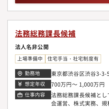
り、30社以上のグル
企業です。「インター
販」という、当時一般
をいち早く取り込むこ
法務総務課長候補
しています。【働き方
スを大切にしており、
法人名非公開
基本としています。残業
上場準備中
住宅手当・社宅制度有
なっており、プライベ
保できる働きやすい環
東京都渋谷区渋谷3-3-
勤務地
700万円～ 1,000万円
想定年収
法務総務課長候補とし
仕事内容
会運営、株式実務、規