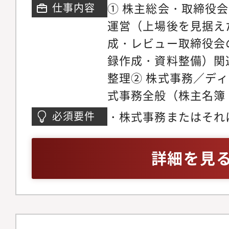
① 株主総会・取締役
仕事内容
率的に進めていただく
運営（上場後を見据え
す。
成・レビュー取締役会
録作成・資料整備）関
整理② 株式事務／デ
式事務全般（株主名簿
管理 等）有価証券報
・株式事務またはそれ
必須要件
成・更新サポート上場
年以上）・株主総会ま
整備③ コーポレート
与経験・会社法に関す
詳細を見
内規程（約60規程）
サイダー取引防止規程
株・株式取引に関する
／コンプライアンス機