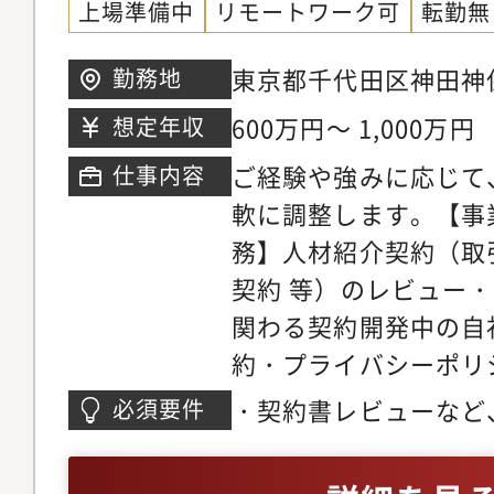
上場準備中
リモートワーク可
転勤無
東京都千代田区神田神保町3-
勤務地
6階
600万円～ 1,000万円
想定年収
ご経験や強みに応じて
仕事内容
軟に調整します。【事
務】人材紹介契約（取
契約 等）のレビュー・
関わる契約開発中の自
約・プライバシーポリシ
業の立ち上げに参画事
・契約書レビューなど
必須要件
と法律のバランスを取
計NDA・各種契約の