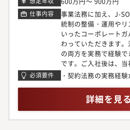
600万円～ 900万円
想定年収
キュリティは、「法律
事業法務に加え、J-S
仕事内容
も密接に交差する領域
統制の整備・運用やリ
インシデント対応契約
いったコーポレートガ
いなど、通常の事業会
わっていただきます。
型・規制対応を実務で
の両方を実務で経験で
る現場の最も近くで学
です。ご入社後は、当
下で、経営判断におけ
解を深めていただきな
スクの定量化、意思決
・契約法務の実務経験
必須要件
に応じて、段階的に担
近で見ることができま
法務部門での勤務経験
ければと考えています。
ら、判断軸そのものを
する知見と理解・事業
詳細を見
法務側面からの支援・
す。＜早期に領域を委
クトを推進した経験・
ススキームのための法
志向に応じて、契約類
大学院卒業生、司法書
類の作成・契約審査（
ジェクト主担当、海外
資格などをお持ちの方