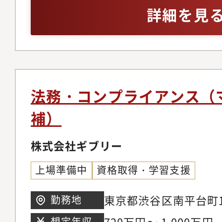
顧問弁護士との連携・
のマネジメント経験
詳細を見
約フロー・法務オペレ
ライアンス・ガバナン
割）・コンプライアン
社内向け法務/コンプ
実施・リスクコンプラ
法務・コンプライアンス（
個別労務案件への法務
補）
観点からのアドバイザ
割合：約1割）・IPO
株式会社ギブリー
時開示・社内規程整備
上場準備中
資格取得・学習支援
運営体制の整備・総務
理・運営構築■LegalO
東京都渋谷区南平台町15
勤務地
割合：約1割）・AIを
720万円～ 1,000万円
想定年収