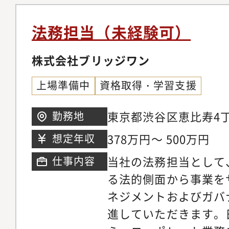
門からの相談対応。契
せします。
渉における法的観点か
法務担当（未経験可）
産権管理・商標戦略立
権などの知的財産権の
株式会社ブリッジワン
管理。当社の事業戦略
上場準備中
資格取得・学習支援
立案と実行サポート。
防策検討：訴訟、紛争
東京都渋谷区恵比寿4丁
勤務地
ける初期対応、弁護士
イスタワー 15階、21
378万円～ 500万円
想定年収
たサポート。コンプラ
当社の法務担当として
仕事内容
社内規程整備、研修実
る法的側面から事業を
と予防策の検討・実行
ネジメントおよびガバ
報保護法など、関連法
進していただきます。
握し、社内体制への反映