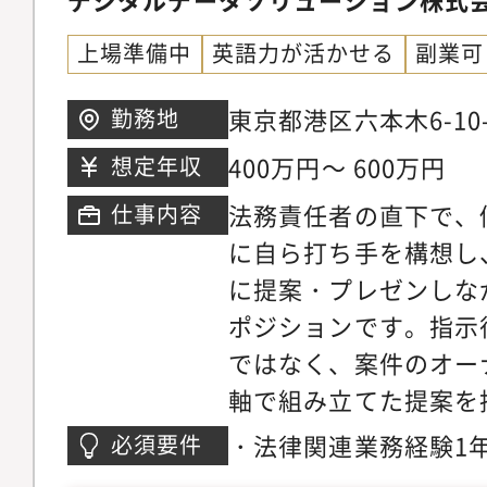
とスピードを磨いてい
上場準備中
英語力が活かせる
副業可
バルな視点で法務とし
つ、事業成長にダイレ
東京都港区六本木6-1
勤務地
チャレンジングでやり
ワー15階 （本社）ア
400万円～ 600万円
想定年収
です。【具体的な業務
谷線「六本木」駅1C
法務責任者の直下で、
仕事内容
メンバーと連携しつつ
コースにて直結）
に自ら打ち手を構想し
きます。※業務上、英
に提案・プレゼンしな
す・契約書の作成、審
ポジションです。指示
グループ会社のサービ
ではなく、案件のオー
取締役会・株主総会の
軸で組み立てた提案を
内規程、サービス規程
前に進める働き方です
（商標・特許等）の管
・法律関連業務経験1
必須要件
経営層が担いますが、
スに関する法令調査・
識（民法、会社法、労