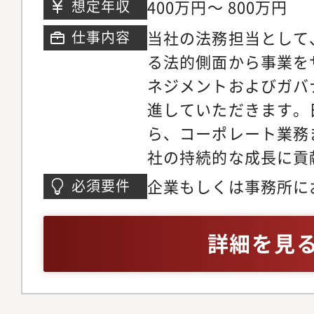
400万円～ 800万円
想定年収
程等の整備・管理 ・
す。また、全社行事、
当社の法務担当として
仕事内容
ムの構築と運用
生、備品管理などの総
る法的側面から事業を
務フローの整備や標準
ネジメントおよびガバ
ただきます。今後の組
進していただきます。
的な運用を減らし、再
ら、コーポレート業務
つくることを期待してい
社の持続的な成長に貢
域の業務改善・マネジ
ポジションです。具体
おける業務フローの整
企業もしくは事務所に
必須要件
担っていただきます。1
理、メンバー育成を担
（目安1年以上）┗パ
ト各種契約書の作成・
日々の実務を安定運用
詳細を見
ト：売買契約、業務委
準備や上場後を見据え
（NDA）、利用規約
優先順位をつけながら
契約書の作成、内容レ
ます。ご経験に応じて