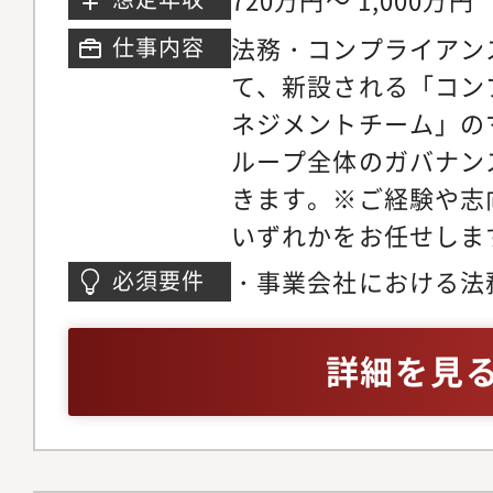
率化・法務業務の標準
LegalTech活用に
法務・コンプライアン
仕事内容
■Will/志向性に応
て、新設される「コン
合：約2割）・海外子
ネジメントチーム」の
法務支援・英文契約レ
ループ全体のガバナン
務提携等の戦略案件対
きます。※ご経験や志
制体制整備・各種プロ
いずれかをお任せしま
の志向性・経験lに応
スの設計と実行● 法
・事業会社における法
必須要件
調整します。【入社後
評価、モニタリング●
上）・ コンプライア
3ヶ月・現在の法務業
アル等の策定・改定●
詳細を見
（契約法務、海外法務
携による是正処置と教
IPO準備状況 等）・
社内相談窓口（通報制
現法務メンバーとの関
● ステークホルダー
ビュー業務への参画・