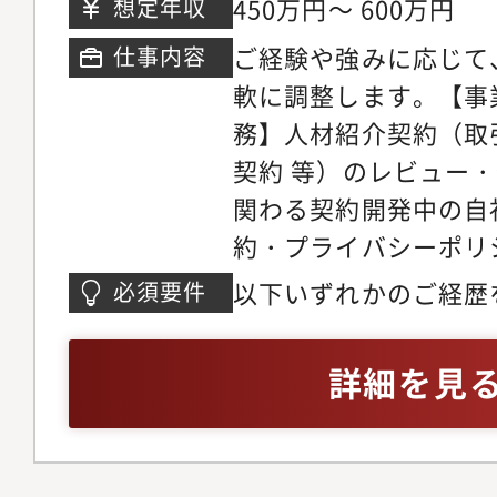
450万円～ 600万円
想定年収
■ 事業成長の最前線
ご経験や強みに応じて
仕事内容
きる ・新規プロダクト開発やTikTokShop展
軟に調整します。【事
開等において、事業部
務】人材紹介契約（取
計から関与 ・役員直下で「攻めと守りの法
契約 等）のレビュー・
務」を実現■ 一人法
関わる契約開発中の自
の裁量と成長 ・契約レビューにとどまらず、
約・プライバシーポリシ
業務設計・制度構築から携われ
業の立ち上げに参画事
夫で「事業にフィット
以下いずれかのご経歴
必須要件
と法律のバランスを取
る■ 多様なバックグ
学院修了・司法試験受
計NDA・各種契約の
迎 ・営業・士業・事務職等、非法務出身者の
詳細を見
らの法務相談対応、顧
法務キャリア実績あり ・自分の得意領域を活
先デューデリジェンス
かし、法務としての専
財産（商標・著作権 
プロダクトやリーガルテッ