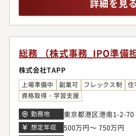
詳細を見
ビュー）- 株式業務
いた企業統治体制の維持
持ちの方
営および対応- コン
の要請に基づく内部統
実施、運用フォロー-
用サポート。開示資料
規程の作成、改定およ
ト：有価証券報告書、
士等の外部専門家との
品取引法に基づく適時
総務 （株式事務_IPO準備
長フェーズにおける法
ト。投資家向け広報（
はデータが集積するサ
株式会社TAPP
側面からのサポート。3
能のリリースや事業領
らの法務相談への対応
上場準備中
副業可
フレックス制
住
な法的論点が生じる場
における法的デューデ
資格取得・学習支援
た際は法務マネージャ
び契約交渉サポート。
しながら対応していき
のキャッチアップと社
東京都港区港南1-2-7
勤務地
AIを含む各種ITツー
階
500万円～ 750万円
想定年収
り、業務においてもツ