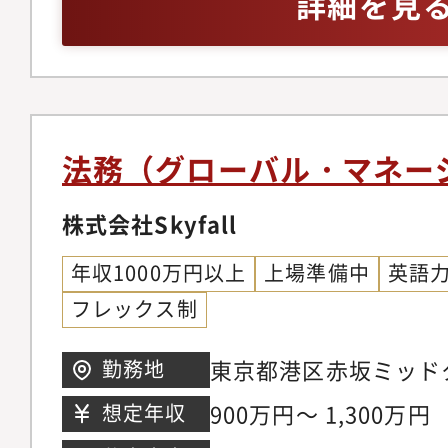
詳細を見
らの法務相談対応、顧
先デューデリジェンス
財産（商標・著作権 
ンス研修の企画・実施
備・標準化【商事法務・
法務（グローバル・マネー
レートガバナンス領域
知作成、議事録作成、
株式会社Skyfall
サル対応取締役会・監
年収1000万円以上
上場準備中
英語
成、資料準備、議事録
フレックス制
変更手続き（役員変更
の整備・改訂・運用IP
東京都港区赤坂ミッド
勤務地
社・監査法人・取引所
900万円～ 1,300万円
想定年収