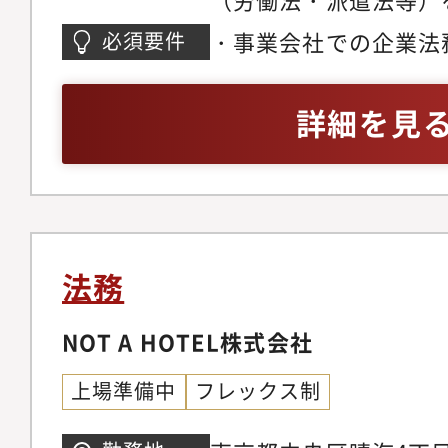
事業成長とガバナンス
・事業会社での企業法
必須要件
略の立案」を期待して
種契約書の審査、起案
備を見据えた組織体制
ジネスレベル※英語お
詳細を見
法務の観点から経営判
問
プライアンス文化をゼ
る牽引役を担っていた
ジメント・法務戦略法
ト（メンバーの育成、
法務
理）全社的なリーガル
よび中長期的な法務戦
NOT A HOTEL株式会社
の折衝・連携およびリ
上場準備中
フレックス制
営陣に対する法的論点
のサポート◆契約法務