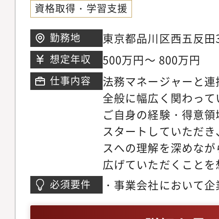
らの法務相談への対応
資格取得・学習支援
防策検討：訴訟、紛争
における法的デューデ
ける初期対応、弁護士
び契約交渉サポート。
東京都品川区西五反田3-
勤務地
たサポート。コンプラ
のキャッチアップと社
手ビル3階
500万円～ 800万円
想定年収
社内規程整備、研修実
法務マネージャーと連
仕事内容
と予防策の検討・実行
全般に幅広く関わって
報保護法など、関連法
ご自身の経験・得意領
握し、社内体制への反映
スタートしていただき
務株主総会・取締役会
スへの理解を深めなが
役会、その他社内重要
広げていただくことを
集通知作成、議事録作
ゆくは以下の業務全般
ど）。機関設計に関す
・事業会社において企
必須要件
ています。- 社内各部
ポート。企業統治・内
（目安3年以上）・契
契約書の審査・作成（
会社法、金融商品取引
または 取締役会/株