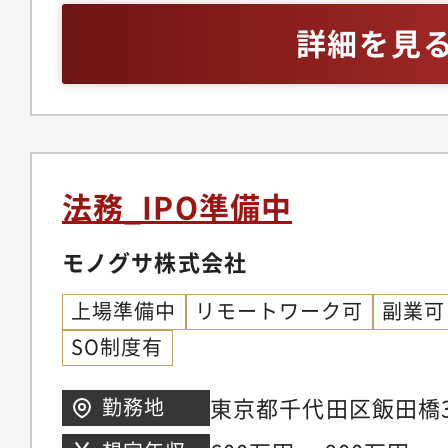
想・分析・提案は担当
関わる業務 他その他
等）・契約書をはじめ
詳細を見
務戦略の実行支援：法
てお任せしていきます
起案能力・自ら手を動
対応案の起案、責任者
アメリカ・イギリス・
られる主体性
資料の作成・契約・商
国・香港
ビューおよびドラフト
護士・取引先との折衝
法務_IPO準備中
関法務：取締役会・株
会の事務局運営、議事
モノグサ株式会社
内マニュアルのドラフ
上場準備中
リモートワーク可
副業可
盤の運用：リーガルテ
SO制度有
タベース管理、法務ナ
魅力＜他社では得られ
東京都千代田区飯田橋3
勤務地
復旧、デジタルフォレ
橋駅前ビル 7階