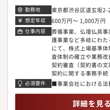
整・チームマネジメン
東京都渋谷区道玄坂2-2
勤務地
み化・効率化の推進、
セス：JR山手線「渋
600万円～ 1,000万円
想定年収
の育成・管理
葬儀事業、仏壇仏具事
仕事内容
護事業など多岐にわた
にて、株式上場基準体
査体制の確立や業務改
契約審査（契約書の文
契約に関する事務手続
印・保管、電子署名シ
■事業会社における法
必須要件
社内規程の整備・ガバ
務領域に関して自走い
紛争・訴訟の対応・コ
詳細を見
遵守）?など【魅?】現