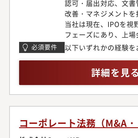
認可・届出対応、文書
改善・マネジメントを
当社は現在、IPOを視
フェーズにあり、上場
体制、法務総務機能、
以下いずれかの経験を
必須要件
重要な経営課題と位置
社における法務または
ションでは、IPO準
験 ・株主総会、取締
詳細を見
整備はもちろん、上場
議体運営に関わった経
対応、取締役会運営、
NDA等の作成・レビ
トガバナンス、規程管
規程、稟議規程、文書
務の高度化まで幅広く
理規程などの整備・運
す。単なる契約書レビ
法書士、行政書士など
コーポレート法務（M&A
当ではなく、会社の意
験以下いずれかの経験