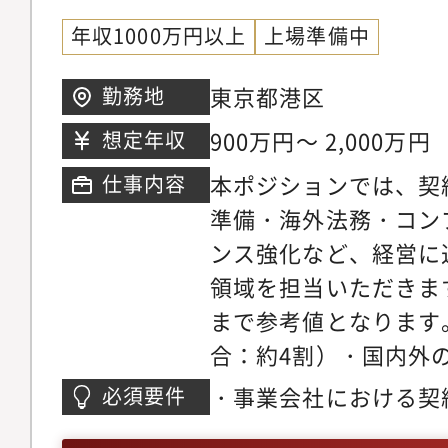
年収1000万円以上
上場準備中
東京都港区
勤務地
900万円～ 2,000万円
想定年収
本ポジションでは、契
仕事内容
準備・海外法務・コン
ンス強化など、経営に
領域を担当いただきま
まで参考値となります
合：約4割）・国内外
フト作成・交渉支援・S
・事業会社における契
必須要件
約、NDA、アライア
上）・法務組織の立ち