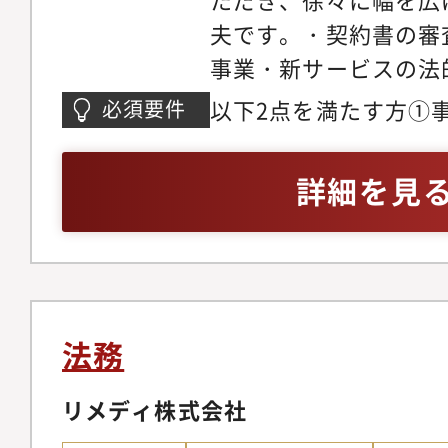
の両方を実務レベルで
夫です。・契約書の審
に深められる希少性・
事業・新サービスの法
いて、経営に近い立場
AI関連サービスの法
営基盤構築に携われる
以下2点を満たす方①
必須要件
人情報、利用規約、A
の裁量の大きさと、成
所における企業法務経
役会・株主総会などの
パクトを実感できる環
またはガバナンス関連
詳細を見
えたガバナンス体制・
レートグループ┗グル
弁護士と連携して推進
体制の構築・運用・知
作権・ライセンス等）
携、紛争・訴訟対応・
法務
支援（数名）※以下は
せてお任せしますM&
リメディ株式会社
再編等における法務支