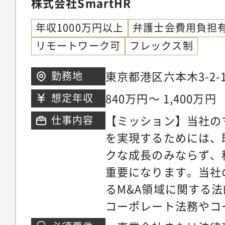
を支える、コーポレー
株式会社SmartHR
会社における法務また
ジションです。【具体的
験 ・株主総会、取締
年収1000万円以上
弁護士会費用負担
総会・取締役会・株式
議体運営に関わった経
リモートワーク可
フレックス制
締役会、経営会議など
NDA等の作成・レビ
定に関わる会議体の運
規程、稟議規程、文書
東京都港区六本木3-2
勤務地
す。会議体の企画・準
理規程などの整備・運
ランドタワー
840万円～ 1,400万円
想定年収
作成、株主名簿管理、
法書士、行政書士など
【ミッション】当社の
仕事内容
行・信託銀行等との連
験
を実現するためには、
会社水準のガバナンス
クな成長のみならず、
ます。上場後を見据え
重要になります。当社
レートガバナンス体制
るM&A領域に関する
いただくことを期待して
コーポレート法務やコ
程・コンプライアンス
業務に幅広く携わって
書、NDA等の作成・