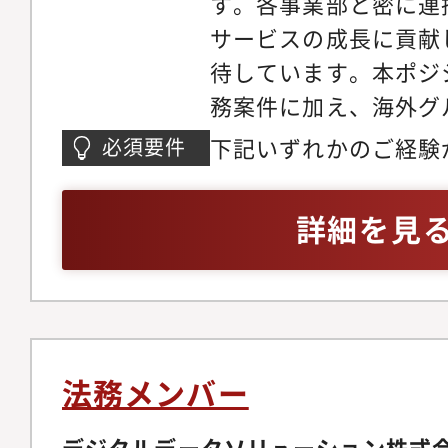
す。各事業部と密に連
業務効率化の推進● 
サービスの成長に貢献
る法務組織」の構築・
待しています。本ポジ
たグローバル法務/ガ
務案件に加え、海外グ
海外子会社を含む法務
に関する法務支援を中
下記いずれかのご経験
必須要件
化・M&A・資本業務
す。英語での契約書の
水準のガバナンスが求
法務組織の採用・育成
係者との会議・交渉な
業、上場企業子会社、
詳細を見
的なコンプライアンス
に主体的に関わること
業等）における法務部
透・AIを活用した次
ジネス法務にとどまら
本語および英語での契
的には、法務責任者や
やIPO準備に伴うコ
ティングのご経験5年
括ポジションとして、
築、開示書類の整備な
渉・メール対応が可能
成長を推進いただくこ
ることが可能です。さ
ティブレベル）
法務メンバー
立ち上げやリリースに
的論点にも向き合いな
デジタルデータソリューション株式