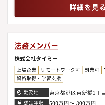
プライアンス向上施策
詳細を見
業務【仕事の魅力】成
おいて法務部門は、第
ら適切な法的アドバイ
長をサポートする事が
車業界特有の法律や規
法務メンバー
が得られるため、本ポ
ける重要な課題に幅広
株式会社タイミー
す。【キャリステップ
上場企業
リモートワーク可
副業可
約書のリーガルチェッ
資格取得・学習支援
におけるリスク分析及
ンス3．D&Dグルー
東京都港区東新橋1丁目
勤務地
ンプライアンス向上施
ター35階
500万円～ 800万円
想定年収