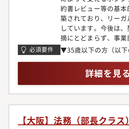
バックボーンを持つメ
約書レビュー等の基本
要会議体の運営■ グ
り、それぞれの専門性
築されており、リーガ
海外拠点との連携・国
ら、部門としてさまざ
しています。今後は、
明および調整・グロー
います。 業務にあた
摘にとどまらず、事業
件対応（発生ベース）
ンスファースト」の考
れば実現できるか」を
ポート（年一回程度）
支店や、その先にいる
▼35歳以下の方（以
必須要件
具体的な選択肢や解決
生時の初動対応および
から信頼を得られるよ
担当経験 2年以上（
を、さらに強化したい
域（配下機能）】以下
て事業運営を支えてい
経験 1年以上 ＋ 業
詳細を見
後は契約法務を中心に
し、各領域の専門性を
報共有や相談もしやす
遂行した経験をお持ち
ミュニケーションを取
断での課題解決および
がら業務を進めていく
（以下のいずれか） 
取引の背景を理解した
いただきます。?・コ
うな環境のもと、実務
上（契約法務、商事法
整理と提案を行ってい
局監査等の行政対応、
着実に積み重ねながら
書士などの資格保有者
約法務にとどまらず、
踏まえた適正かつ効率
め、少しずつ活躍の幅
し足りない」「契約法
【大阪】法務（部長クラス
コンプライアンス、社
務課：子会社支援、契
きます。
意欲が高い」といった