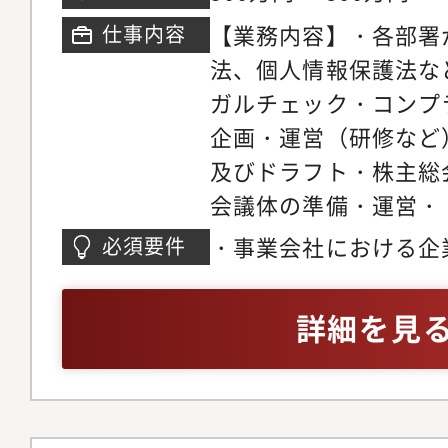
【部署構成】 男性：2名
【業務内容】・各部署
仕事内容
■雇用元：株式会社D
法、個人情報保護法な
向先：D&Dホールデ
ガルチェック・コンプ
を俯瞰する株式会社D
企画・運営（研修など
は、対外的事業を推進
及びドラフト・株主総
式会社D&Dマネージ
会議体の準備・運営・
全て業務遂行していま
ント対応・商業登記申
プ全体を俯瞰する業務
・事業会社における企
必須要件
ンスを含む企業法務全
ホールディングスへの
上）
力】・当社はスポット
詳細を見
存在として急成長して
が数多く生まれていま
歴書不要ですぐに働け
チングサービスは新し