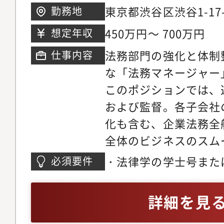
一翼を担う部署として
東京都渋谷区渋谷1-17-
勤務地
全体への理解を深めて
大きいところにやりが
性に応じて、段階的に
450万円～ 700万円
想定年収
ばと考えています。■
のリード、事業部門に
法務部門の強化と体制
仕事内容
対するリーガルサポー
クトの牽引など、より
な「法務マネージャー
ガバナンス強化のため
役割を担っていただき
このポジションでは、
長から応募者へのメッセ
および監督。各子会社
度の業績悪化の後、20
化も含む、企業法務全
ズ、2022年度からを
全体のビジネスのスム
け、聖域なき集中と選
ポートする役割を果た
を断行し、また、コー
・法律学の学士号また
必須要件
主な業務：◎契約書の
強化を推進した結果、2
大学法学部卒、または
サービス提供契約、取
の経常利益と当期純利益
法務の実務経験3年以上
詳細を見
様々な契約書の作成と
を最終年度とする中期
ジー、クリエイティブ