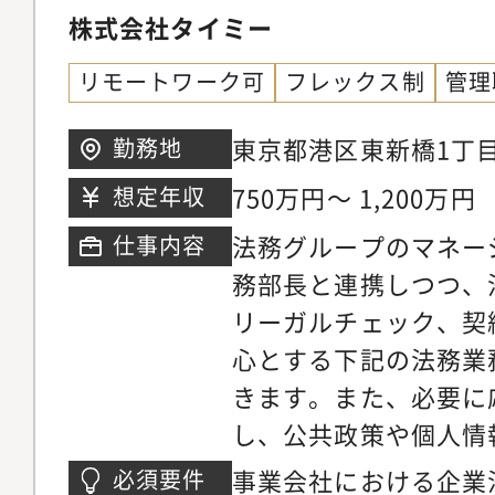
な仕事内容・契約書作
株式会社タイミー
法務相談対応・会社法
リモートワーク可
フレックス制
管理
取締役会運営、議事録
のプロセス進化（シス
東京都港区東新橋1丁目
勤務地
コンプライアンス対応
ター35階
750万円～ 1,200万円
想定年収
整備、社内教育・研修
法務グループのマネー
仕事内容
応・規程関連業務■ポ
務部長と連携しつつ、
陣との近さとスピーデ
リーガルチェック、契
総会・取締役会・監査
心とする下記の法務業
経営層と日々対話を重
きます。また、必要に
事業推進の当事者とし
し、公共政策や個人情
ジションです。・マネ
支援なども行っていた
ジ今後2～3年を目途
事業会社における企業
必須要件