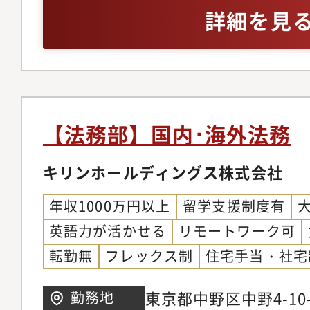
売代理店、業務委託、N
場会社または上場準備
詳細を見
広告・マーケティング
（薬機法・景表法対応
局対応（許認可・届出
● 知的財産の管理（
侵害調査、ライセンス
【法務部】国内･海外法務
法務（株主総会・取締
備、資本政策、M&A支
キリンホールディングス株式会社
ス・内部統制（規程整
年収1000万円以上
留学支援制度有
人情報保護）● クレー
英語力が活かせる
リモートワーク可
消費者契約法、紛争・
転勤無
フレックス制
住宅手当・社宅
● 国際法務（輸出入
英文契約レビュー）●
東京都中野区中野4-10
勤務地