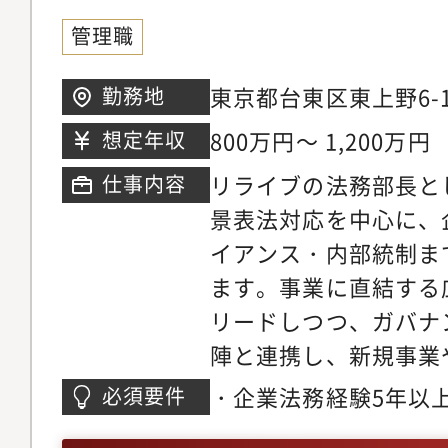
管理職
東京都台東区東上野6-16
勤務地
800万円～ 1,200万円
想定年収
リライブの法務部長と
仕事内容
景表法対応を中心に、
イアンス・内部統制ま
ます。事業に直結する
リードしつつ、ガバナ
陣と連携し、新規事業
ら支えるポジションで
・企業法務経験5年以
必須要件
約書の作成・レビュー
ク・部門連携）・法務