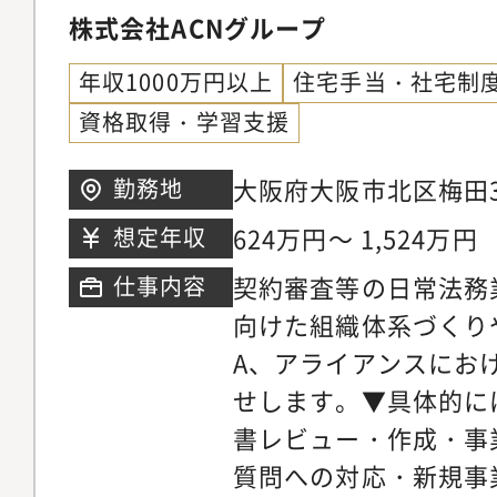
ティなど、成長するI
株式会社ACNグループ
の見直し、法改正（20
ようなポテンシャル層
法務関連業務にも携わ
針策定?・労務管理室
気軽にご相談ください
年収1000万円以上
住宅手当・社宅制
後、会社の成長に伴い
よび再発防止対応?・Dat
資格取得・学習支援
制拡大も見込んでいま
監査プロセスのアップ
領域の中核人材として
制の強化【部の特徴・
大阪府大阪市北区梅田3丁
勤務地
く、メンバーの育成、
プライアンス部は、法
14階
624万円～ 1,524万円
想定年収
向上、法務体制の整備
ス課・労務管理・Data 
契約審査等の日常法務
仕事内容
まとめるマネージャー
の専門機能を有し、単
向けた組織体系づくり
引していただくことを
まらず、事業運営に深
A、アライアンスにお
務詳細 ◇契約法務・事
組織は約10名規模で、
せします。▼具体的に
社後は、当面、契約法
い年齢層の社員が在籍
書レビュー・作成・事
きます。 ・取引基本
者や、人材ビジネス・
質問への対応・新規事
密保持契約等の作成・
について実務未経験か