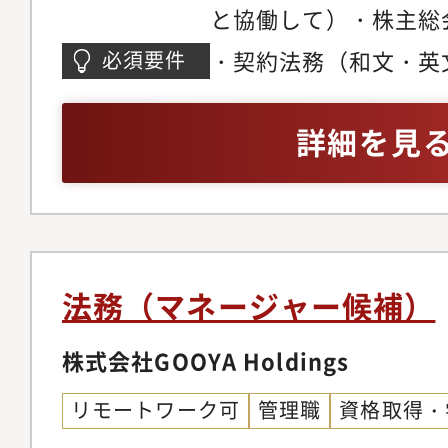
と協働して）・株主総
すること」をミッショ
務局、コンプライアン
・契約法務（和文・英
必須要件
現在は、グループの新
務、各体制・各手順の
ライアンスやコーポレ
グループ各社に対する
育・啓発活動、法務室
広い法務の知見・英語
囲を拡大し、既存手法
詳細を見
期待値役割等・事業部
安TOEIC600点以上）
セスにあります。■約
の課題解決・目標達成
グループ長とともに牽
し、結果を出す。・業
付けや体制設計、意思
部門を巻き込みながら
で、組織としての対応
法務グループガバナン
法務（マネージャー候補）
いく手触りを実感できる環境
イアンス、戦略法務に
盤整備やAI活用など
ションをサポートする
株式会社GOOYA Holdings
り組める点も、本ポジ
力当社はコーポレート
がいです。【キャリア
リモートワーク可
管理職
資格取得・
ガバナンスの強化を進
実務への関与を通じて