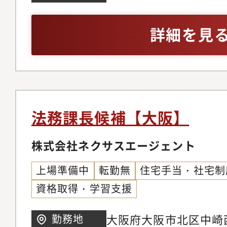
とともに発生する様々
り経営に近い立場での
上）
リスクを適切に評価し
そうしたチャレンジに
詳細を見
をもって判断・対処し
にとって大きな魅力と
しています。【具体的
す。・多様な業界知見
からの法律相談（労働
イアントは大手上場企
ど）・新規事業のリー
業界に広がっており、
対応・コンプライアン
ルの習得やネットワー
法務課長候補【大阪】
営（研修など）・契約
■働き方 当社では、
フト・株主総会・取締
株式会社ネクサスエージェント
ハイブリッドワークを
準備・運営・トラブル
フレックス制度と合わ
上場準備中
転勤無
住宅手当・社宅制
応・商業登記申請業務
らわれない柔軟な働き
資格取得・学習支援
含む企業法務全般
す。 ・出社頻度全社
を推奨しております。
大阪府大阪市北区中崎西2
勤務地