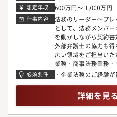
キャッチアップのため
ビル 22F
600万円～ 1,000万円
想定年収
しております。 ■組織
法務のリーダー～プレ
仕事内容
在 ▼部署 事業支援部（
として、法務メンバー
▼メンバー構成 事業
を動かしながら契約書
役）：1名・総務課マネ
外部弁護士の協力も得
バー：2名派遣社員：
広い領域をご担当いた
ンバー：1名派遣社員：
業務・商事法務業務・
アンス推進・知財の管
・企業法務のご経験が
必須要件
のフォロー・事業部か
約書チェック等にとど
【配属組織】法務総務コ
事業推進のような経験
詳細を見
代1名 20代3名【同
りに『資産運用 × テ
を解決する事業を推進