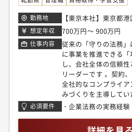
にマネジメントにも関
応じて）・業務提携・
チェック基準の整備、
部門の中核メンバーと
上げ等のプロジェクト
相談・審査フローの見
【東京本社】東京都港区新
勤務地
す。・ベンチャーから
援・知的財産権（商標
考えています。 既存
タープレイス3階【大
700万円～ 900万円
想定年収
のコーポレートイシュ
請支援、紛争対応およ
はなく、法務業務の品
区中崎西2-4-12 梅田
従来の「守りの法務」
仕事内容
キャリア形成に役立ち
応の支援・法令改正や
がら、業務時間や残業
に事業を推進できる「
部内に法務チームが所
えた社内ルール・業務
組みを自ら企画し、実
し、会社全体の信頼性
ゆくは法務部長として
業務基盤整備やツール
期待しています。 ■目
リーダーです 。契約
ます。
ル、AI等）の推進・
来的には、本人の志向
全社的なコンプライア
の法務知識の共有、教
のようなキャリアを目
みづくりを主導してい
署のミッション・ビジ
法務部門を取りまとめ
な業務内容】1．予防
パーパスとして「すべ
・企業法務の実務経験
必須要件
管理部門責任者・経営
ンスの強化（最重要ミ
験』を。」を掲げ、顧
ント・育成経験・法務
て、事業判断を支援す
が発生してからの後手
としたビジネスへの転
ントの経験
長に伴い、今後は法務
詳細を見