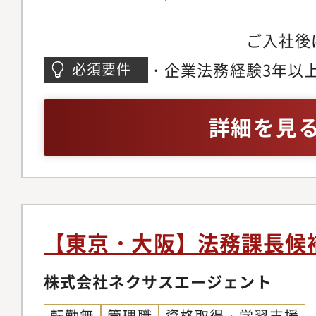
は、既存のマネジメン
では、日常的な契約法
ご入社後は契約
連携しながら業務に関
の素養が求められる幅
程整備など日常の法務
応じて、段階的に後進
・企業法務経験3年以
必須要件
ジできます。・コンプ
ただきつつ、取締役会
リード、事業部門に伴
程、ガバナンス体制の整
といった経営に近い業
トの牽引など、より裁
キュリティ、個人情報
詳細を見
す。子会社は10社ほ
割を担っていただきま
会、取締役会等の機関
ルール設計や整備にも
容＞法務局は約20名
の知的財産法務・新規
境です。 ■働き方／
の業務を担っています
援・販売代理店契約、
社ベースの就業を想定
文）の審査・作成およ
成・審査・海外IT製
は通常期で月10～20
渉支援・広告関連法規
【東京・大阪】法務課長候
際の協業スキームの検
けた働き方が実現でき
適法・フリーランス保
標準化、効率化、属人
和文契約が中心となり
株式会社ネクサスエージェント
律相談対応・海外事業
生成AIやリーガルテ
を着実に積むことが可
を含む案件への法務対
査・法務相談の効率化
転勤無
管理職
資格取得・学習支援