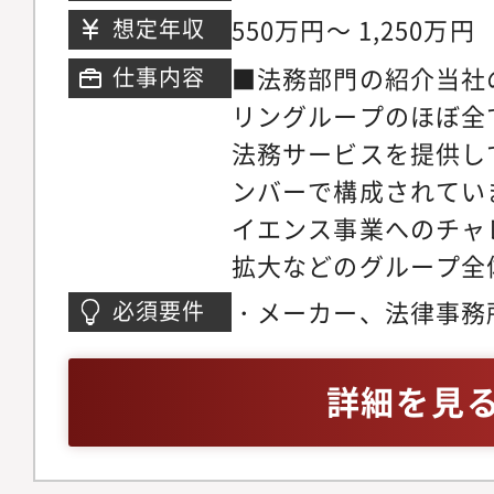
育（他部門相談対応、
クサウス
550万円～ 1,250万円
想定年収
ロー）● 経営層支援
援、リスク分析、法務
■法務部門の紹介当社
仕事内容
リングループのほぼ全
法務サービスを提供し
ンバーで構成されてい
イエンス事業へのチャ
拡大などのグループ全
る戦略に対応すべく、
・メーカー、法律事務
必須要件
務」であり続けるため
ご経験・法律教育を受
様々な変革を進めてお
詳細を見
容法務コンサル業務・
いて、各事業会社・部
般を提供していただき