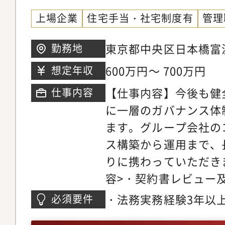
新しい仕組みの不動産
上場企業
住宅手当・社宅制度有
管理
グ など
東京都中央区日本橋富沢
勤務地
橋富沢町ビル7階
600万円～ 700万円
想定年収
【仕事内容】今後も健
仕事内容
に一層のガバナンス体
ます。グループ会社の
ス構築から運用まで、
りに携わっていただき
容>・契約書レビュー
応・契約書管理・社内
・法務実務経験3年以
必須要件
務運用構築・法的リス