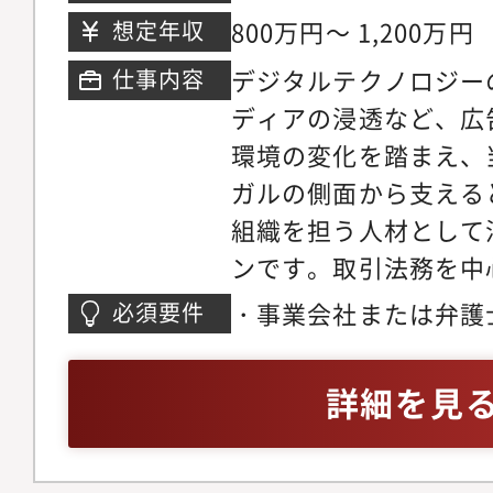
設・改定 ・ISMSを
ンシデント対応といっ
ワー
800万円～ 1,200万円
想定年収
ティ体制の整備・運用
する機会があります。
デジタルテクノロジー
仕事内容
応・商標、著作権、ソ
通じて、リーガル＆コ
ディアの浸透など、広
等の知的財産法務・法
おける専門性と視座を
環境の変化を踏まえ、
への対応・訴訟、紛争
ます。
ガルの側面から支える
応・弁護士、司法書士
組織を担う人材として
家との連携発生頻度は
ンです。取引法務を中
株・ストックオプショ
ながら、ご経験や適性
業務提携等の重要案件
・事業会社または弁護
必須要件
における後進の育成や
ます。 ■想定する業務
法務の実務経験（目安
ず、事業部門に寄り添
は、当面、契約法務を
の審査・作成を中心と
詳細を見
進める伴走者としての
定です。 契約書のレビ
実務経験・業務提携・
横断プロジェクトの牽
件程度を想定していま
上げ等のプロジェクト
響力の大きなミッショ