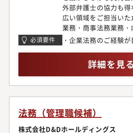
外部弁護士の協力も得
広い領域をご担当いた
業務・商事法務業務・
アンス推進・知財の管
・企業法務のご経験が
必須要件
のフォロー・事業部か
約書チェック等にとど
【配属組織】法務総務コ
事業推進のような経験
詳細を見
代1名 20代3名【同
りに『資産運用 × テ
を解決する事業を推進
開発しております。・
用を活性化させるCto
法務（管理職候補）
界の根深い課題の解決
特化型営業支援SaaS
株式会社D&Dホールディングス