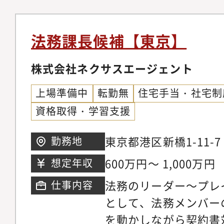
開発しております。・
用を活性化させるCto
法務課長候補【東京】
界の根深い課題の解決
特化型営業支援SaaS
株式会社ネクサスエージェント
新しい仕組みの不動産
上場準備中
転勤無
住宅手当・社宅制
グ など
資格取得・学習支援
東京都港区新橋1-11-
勤務地
3F
600万円～ 1,000万円
想定年収
法務のリーダー～プレ
仕事内容
として、法務メンバー
を動かしながら契約書