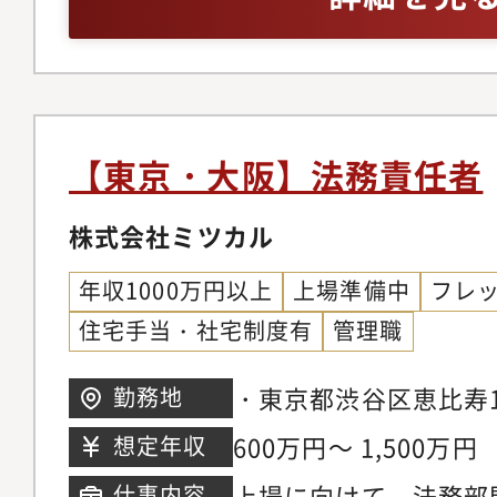
ブルを未然に防ぐため
うした変化の中で法務
が見込まれます。その
ロー、ルール、チェッ
ティング事業を中心に
性を高めるだけでなく
計・導入・運用します
ク管理を担うとともに
バーの育成、業務分担
に、コンプライアンス
領域など、変化の大き
理、業務プロセスの改
ブルを未然に防ぐため
業部門と並走しながら
【東京・大阪】法務責任者
門全体をリードしてい
し、企画・実行します
割を担っています。法
います。契約審査や社
やトラブル対応にとど
株式会社ミツカル
法的な正しさだけにと
まらず、機関法務、ガ
動向を機に先取りし、
事業の背景や狙いを理
アンス、情報セキュリ
年収1000万円以上
上場準備中
フレ
たな取り組みができる
を整理し、実現に向け
近いテーマにも関与で
住宅手当・社宅制度有
管理職
います 。2．日常法
とで、ADKグループ
「守りの機能」ではな
化・業界特有の契約や
リーガルの側面から支
・東京都渋谷区恵比寿1丁
勤務地
経営機能の一つとして
発生する契約審査、社
「全員が、改革者。」
ネスタワー【大阪支社
長とともに自身の役割
600万円～ 1,500万円
想定年収
応できる体制を確立し
と、法務局自身も業務
大阪市北区梅田2-4-
歓迎します。
上場に向けて、法務部
仕事内容