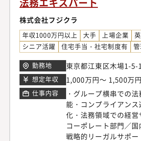
法務エキスパート
チームで判断し、支え
門と連携し、法務戦略
ます。本ポジションで
株式会社フジクラ
て、組織全体を支える
長と連携しながら、法
マネジメントを経験し
て組織運営への理解を
年収1000万円以上
大手
上場企業
成をリードできる・「
事業部門や経営層と近
シニア活躍
住宅手当・社宅制度有
管
ら確立し事業成長を推
ら、個人に依存しない
向上させる教育・仕組
営や、組織全体の対応
東京都江東区木場1-5-
勤務地
金融領域の特有知識を
ことを想定しています
1,000万円～ 1,500万
想定年収
告・マーケティング事
・グループ横串での法
仕事内容
ジタル領域や新規事業
能・コンプライアンス
プの事業に対し、法務
化・法務領域での経営
チェックにとどまらず
コーポレート部門／国
行に深く関与できる点
戦略的リーガルサポー
です。■法務局は「事