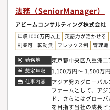
業安定法の適用を受け
法務（SeniorManager）
め、法務が事業に直接
く、スキルアップの機
アビームコンサルティング株式会社
スを展開していく上で
年収1000万円以上
英語力が活かせる
れることも多いため、
副業可
転勤無
フレックス制
管理職
力が培われます。・将
として、当社の法務業
東京都中央区八重洲二
勤務地
ができます。・当社の
ドタウン八重洲八重洲
1,100万円～ 1,500万
想定年収
在籍（20代?30代が
アジア発のグローバル
仕事内容
に協力し合って日々の
ファームとして、アジ
す。また、経験豊富な
ド、さらにはグローバ
り、未経験の分野でも
を目指す当社の成長ビ
なサポートを行ってい