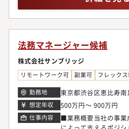
プライアンス機能全体
との連携■ 法務・事
営層との調整・折衝経
担っていただきます。
契約検証業務（和文中
ブ・英語：日常会話程度
しながら、部門全体の
英文契約：月7～8件
望ましい）
組織マネジメントを通じ
正・市場動向を踏まえ
× 信頼 × 高品質」
■ マネジメント業務
法務マネージャー候補
る実効性の高いガバナ
ト・育成・課内業務の
をリードいただくポジ
株式会社サンブリッジ
ン【部の特徴・魅力】
事内容】■ 部門マネ
イアンス部は、コンプ
リモートワーク可
副業可
フレックス
捗・課題の可視化およ
課・労務管理室の3セ
基準・レビュー水準の
10名、20代から60
東京都渋谷区恵比寿南1-
勤務地
経営・事業支援・重要
が活躍しています。 
11F
500万円～ 900万円
想定年収
理および意思決定支援
ジネス・コンプライア
■業務概要当社の事業
仕事内容
ンプライアンス観点で
未経験からスタートし
によって支えるポジシ
内調整・株主総会・取