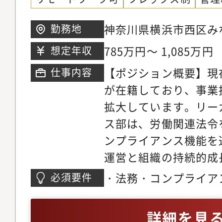
まらず、事業を支える
の中核を担っていただ
神奈川県横浜市西区みなと
勤務地
しながら、国内外の法
ランドマークタワー 3
785万円～ 1,085万円
想定年収
運営、メンバーマネジ
【ポジション概要】現在
仕事内容
および事業の持続的成
が在籍しており、事業
を期待しています。【
拡大しています。リー
務・株主総会・取締役
ス部は、労働関連法令
業務（英語対応含む）
ンプライアンス機能を
および海外拠点との連
運営と組織の持続的成
監査対応・保険対応・
ポジションでは、部門
務・営業部門および人
・法務・コンプライア
必須要件
ンプライアンス課・法
務相談対応（規程整備
領域における実務経験
Data Privacy領
対応 等）・弁護士・
験（ピープルマネジメ
詳細を見