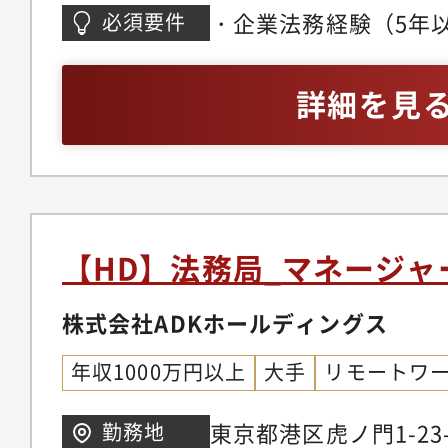
応└関連法規リサーチ
法務相談への対応・契
バーなど、多様なバッ
・企業法務経験（5年以
必須要件
ム検討、規約作成等・
整理および代替案の提
集まっており、それぞ
ネジメント経験
組織再編における法務
サービスに関する法務
かしながら、部門とし
詳細を見
DXの促進└Legal
項の可否を判断するだ
り組んでいます。業務
審査フロー体制の構築
の目的を理解し、法的
ライアンスファースト
理システムの構築・運
ロールしながら、実現
し、営業支店およびそ
の魅力】・IPO準備
役割を期待しています
顧客の皆様から信頼を
積むことができます。
務・社内体制の整備 
業務を通じて事業運営
【HD】法務局_マネージャ
続ける安定した企業で
以下の領域にも携わっ
内では情報共有や相談
ことができます。・裁
株式会社ADKホールディングス
主総会、取締役会等の
連携しながら業務を進
を推し進められる環境
必要な手続、登記まで
また、各事業部や経営
年収1000万円以上
大手
リモートワ
士）とともに法務組織
ロセスの設計・労務・
ながら、法令遵守と事
きます。
コンプライアンス体制
割を担っており、Glob
東京都港区虎ノ門1-23
勤務地