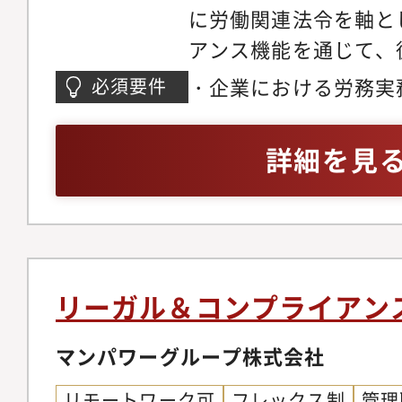
に労働関連法令を軸と
経験する機会もありま
アンス機能を通じて、
プログラムなどが充実
る環境を構築し、働き
修、海外留学制度、海
・企業における労務実
必須要件
を推進することで、会
での短期トレーニー派
英語力（日常会話レベ
上を支えています。今
なM&A等の各種プロ
（ピープルマネジメン
詳細を見
え、会社の「屋台骨」
機会があります。（年
ティブ
プライアンス体制をよ
する可能性もあります
させていくため、働く
ア入社者であり、キャ
の多様な課題に対し、
い環境となっています
ながら、事業部門と連
て】※面接前に必ずご
リーガル＆コンプライアン
組んでいく仲間を募集
https://www.kirinho
ションでは、リーガル
マンパワーグループ株式会社
ny/strategy/csv/
法務課の課長として、
リモートワーク可
フレックス制
管理