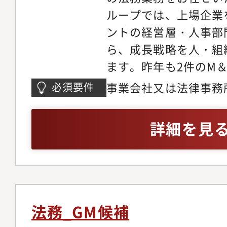
ループでは、上場企業
ントの経営層・人事部
ら、成長戦略を人・組
ます。昨年も2件のM
ズにある当社グループ
事業会社又は法律事務
必須要件
コーポレート・ガバナ
の経験が2年以上
ライアンスマネジメン
詳細を見
強化を行っていきます
はなく、当社事業を理
リューションが求めら
ライン化も着手してい
ログな側面も残ってお
法務_GM候補
ていただける方を求め