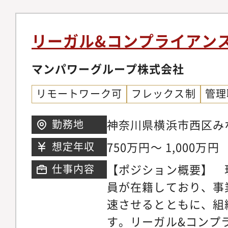
ビュー・ドラフト（英
談（独禁法／下請法関
リーガル&コンプライアン
会社の商標管理、景品
する業務・各種訴訟・
マンパワーグループ株式会社
会事務局運営・M&A
リモートワーク可
フレックス制
管理
魅力・飲料、医薬、ヘ
た当社の様々な事業領
神奈川県横浜市西区みなと
勤務地
ビュー、訴訟・トラブ
ランドマークタワー 3
750万円～ 1,000万円
想定年収
といったビジネスの最
【ポジション概要】 現
仕事内容
ることが可能です。ま
員が在籍しており、事
ス・株主総会運営とい
速させるとともに、組
務や商標管理、景品表
す。リーガル&コンプ
グループの幅広い商品