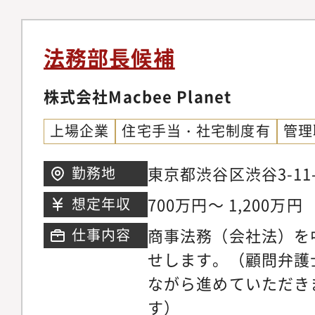
度、交渉の有無、個別
務部門またはそれに準
定です。特に現在は、
て、月ごとの件数や対
チームや案件をリード
に伴い、国内グループ
現在の法務担当者の業
ンマネジメントに限ら
法務部長候補
象範囲を拡大し、既存
おおよその割合は以下
進・統括経験を含む）
基準を再整備していく
株式会社Macbee Planet
法務：60?70％ ・労働
ります。現局長や各グ
セキュリティ関連：1
上場企業
住宅手当・社宅制度有
管理
れまでのご経験を活か
業務：10％程度その
体を見据えた実効性の
法務、社内規程、コン
東京都渋谷区渋谷3-11-
勤務地
地道に形にし、実務面
産法務、法令調査、外
700万円～ 1,200万円
想定年収
方を募集しています。
含まれます。 実際の
商事法務（会社法）を
仕事内容
ポジションは、将来の
約件数や個別案件の発
せします。（顧問弁護
してご入社いただき、
ます。2名体制への移
ながら進めていただき
じて当社のビジネスや
キャリア志向を踏まえ
す
めていただくことを想
いきます。 ■トライで