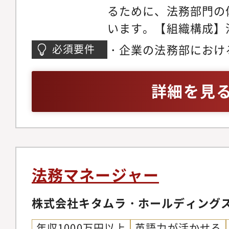
るために、法務部門の
法律書籍等は都度会社
います。【組織構成】
ます。また、法律書籍
ユニット、リスク・コ
導入しているため、自
・企業の法務部におけ
必須要件
ト、審査ユニットの3
儀なくされることはあ
マネジメント経験をお
ます。法務ユニットに
やAIによる契約書審
ベルの英語力をお持ち
詳細を見
（SeniorManager以
など、リーガルテック
シエーション）
staff9名。男女比は
います。・リモートワ
しており、入社後2-3
ム制を導入しているた
の併走期間をおき、そ
由です。週3日の出社
ダーとしてお任せする
情に応じて出社頻度を
法務マネージャー
す。【入社後の想定業
す。
リーダーとして、下記
株式会社キタムラ・ホールディング
バーマネジメントをお
年収1000万円以上
英語力が活かせる