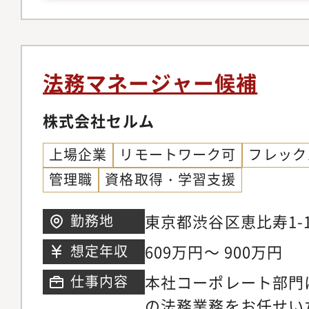
います。◎法的リスク
値を１年前倒しで概ね達
案：事業活動における
度も予想を上回る業績
その回避策や対応策の
好調です。この成長に
的アドバイスの提供：
務部門への期待は増し
法務マネージャー候補
営陣や各部門に対し、
範囲も拡大しているこ
行い、ビジネス判断を
株式会社セルム
め募集します。国内外グ
ンプライアンス体制の
超、海外売上比率7割
上場企業
リモートワーク可
フレック
の策定、内部通報対応
ガバナンス強化を通じ
管理職
資格取得・学習支援
ス体制の強化を推進し
との連携も増えていま
結対応：M&Aに関す
的に経営及びビジネス
東京都渋谷区恵比寿1-1
勤務地
実施、契約書の作成・
う方のご応募をお待ち
タワー7階
609万円～ 900万円
想定年収
の法務管理を行います
本社コーポレート部門
仕事内容
部 メンバー4名
の法務業務をお任せい