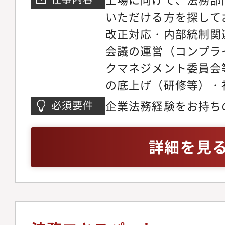
を高めます 。・属人
直しながら、より良い
いただける方を探して
め、業務フローやルー
ています。＜配属組織
改正対応・内部統制関
識不足でもエラーを起
配属となります。法務
会議の運営（コンプラ
ます 。・経営判断に
で、広告・マーケティ
クマネジメント委員会
内に広めるため、社内
事業支援、契約対応、
の底上げ（研修等）・
ンなどを通じた情報発
ど、幅広い法務機能を
作成／審査／交渉等、
3．組織マネジメント
企業法務経験をお持ち
必須要件
野ごとに完全に分業す
陣と新規事業について
契約、知財、コンプラ
容や状況に応じて、グ
その他付随する業務
に対応できるバランス
連携・相談しながら対
詳細を見
後進を指導。課長とし
ます。新卒・中途、出
ト・教育を担います 。
多様なメンバーが在籍
え、内部統制やガバナ
もそれぞれの経験を生
るプロジェクトへの関
ます。バックグラウン
課長としての成長ポイ