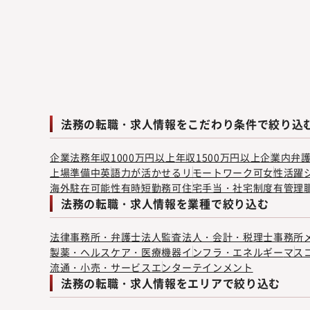
法務の転職・求人情報をこだわり条件で絞り込
企業法務
年収1000万円以上
年収1500万円以上
企業内弁
上場準備中
英語力が活かせる
リモートワーク可
女性活躍
海外駐在可能性有
時短勤務可
住宅手当・社宅制度有
管理
法務の転職・求人情報を業種で絞り込む
法律事務所・弁護士法人
監査法人・会計・税理士事務所
製薬・ヘルスケア・医療機器
インフラ・エネルギー
マス
流通・小売・サービス
エンターテインメント
法務の転職・求人情報をエリアで絞り込む