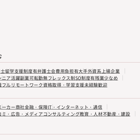
む
護士
留学支援制度有
弁護士会費用負担有
大手
外資系
上場企業
シニア活躍
副業可
転勤無
フレックス制
SO制度有
残業少なめ
職
フルリモートワーク
資格取得・学習支援
未経験歓迎
メーカー
商社
金融・保険
IT・インターネット・通信
コミ・広告・メディア
コンサルティング
教育・人材
不動産・建設