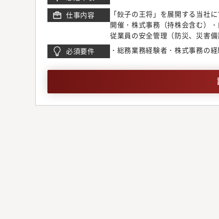
「餃子の王将」を展開する当社に
仕事内容
開催・株式事務（持株会含む）・
従業員の安全管理（防災、災害備
の管理・社有車の管理・交通系カ
・総務業務経験者・株式事務の経
必須要件
保険対応【この仕事の魅力】・様
す。・株主総会などの会社の重要
ワークの強化、コミュニケーショ
あらゆる部署、役員まで幅広く関