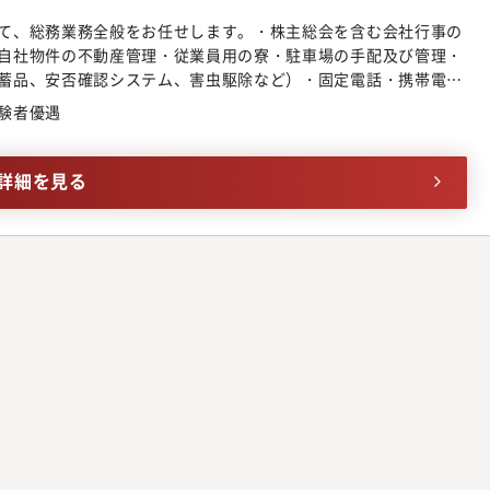
て、総務業務全般をお任せします。・株主総会を含む会社行事の
自社物件の不動産管理・従業員用の寮・駐車場の手配及び管理・
蓄品、安否確認システム、害虫駆除など）・固定電話・携帯電話
ードの管理（ETC、EX、ガソリンなど）・本社建物の設備管理・
験者優遇
々な業務を行うことで従業員から直接感謝の言葉をいただけま
なイベントに直接関わる仕事です。・会社行事の運営などチーム
ンの活性化、エンゲージメント向上に繋がる仕事です。・社内の
詳細を見る
わるため、社内人脈が自然と広がります。