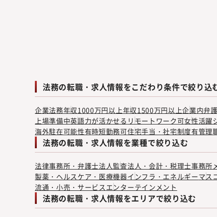
法務の転職・求人情報をこだわり条件で絞り込
企業法務
年収1000万円以上
年収1500万円以上
企業内弁
上場準備中
英語力が活かせる
リモートワーク可
女性活躍
海外駐在可能性有
時短勤務可
住宅手当・社宅制度有
管理
法務の転職・求人情報を業種で絞り込む
法律事務所・弁護士法人
監査法人・会計・税理士事務所
製薬・ヘルスケア・医療機器
インフラ・エネルギー
マス
流通・小売・サービス
エンターテインメント
法務の転職・求人情報をエリアで絞り込む