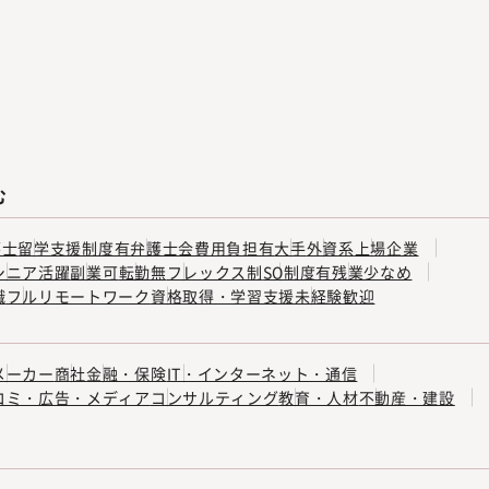
む
護士
留学支援制度有
弁護士会費用負担有
大手
外資系
上場企業
シニア活躍
副業可
転勤無
フレックス制
SO制度有
残業少なめ
職
フルリモートワーク
資格取得・学習支援
未経験歓迎
メーカー
商社
金融・保険
IT・インターネット・通信
コミ・広告・メディア
コンサルティング
教育・人材
不動産・建設