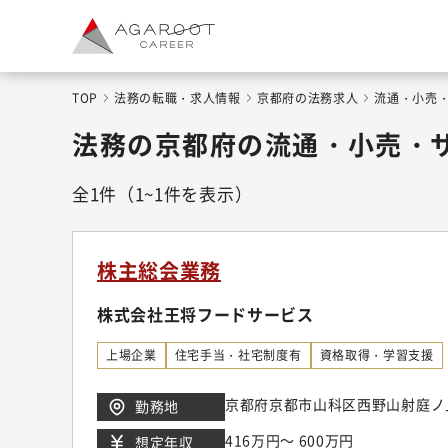
TOP
法務の転職・求人情報
京都府の法務求人
流通・小売
法務の京都府の流通・小売・
全
1
件
（1~1件を表示）
株主総会業務
株式会社王将フードサービス
上場企業
住宅手当・社宅制度有
資格取得・学習支援
京都府京都市山科区西野山射庭ノ上
勤務地
416万円～ 600万円
想定年収