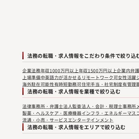
法務の転職・求人情報をこだわり条件で絞り込
企業法務
年収1000万円以上
年収1500万円以上
企業内弁
上場準備中
英語力が活かせる
リモートワーク可
女性活躍
海外駐在可能性有
時短勤務可
住宅手当・社宅制度有
管理
法務の転職・求人情報を業種で絞り込む
法律事務所・弁護士法人
監査法人・会計・税理士事務所
製薬・ヘルスケア・医療機器
インフラ・エネルギー
マス
流通・小売・サービス
エンターテインメント
法務の転職・求人情報をエリアで絞り込む