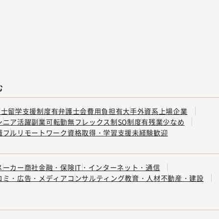
む
護士
留学支援制度有
弁護士会費用負担有
大手
外資系
上場企業
シニア活躍
副業可
転勤無
フレックス制
SO制度有
残業少なめ
職
フルリモートワーク
資格取得・学習支援
未経験歓迎
メーカー
商社
金融・保険
IT・インターネット・通信
コミ・広告・メディア
コンサルティング
教育・人材
不動産・建設