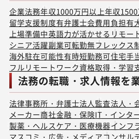
企業法務
年収1000万円以上
年収150
留学支援制度有
弁護士会費用負担有
上場準備中
英語力が活かせる
リモー
シニア活躍
副業可
転勤無
フレックス
海外駐在可能性有
時短勤務可
住宅手
フルリモートワーク
資格取得・学習
法務の転職・求人情報を
法律事務所・弁護士法人
監査法人・
メーカー
商社
金融・保険
IT・インタ
製薬・ヘルスケア・医療機器
インフ
マスコミ・広告・メディア
コンサル