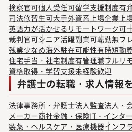
検察官可
個人受任可
留学支援制度有
司法修習生可
大手
外資系
上場企業
上
英語力が活かせる
リモートワーク可
裁判官可
シニア活躍
副業可
転勤無
フ
残業少なめ
海外駐在可能性有
時短勤
住宅手当・社宅制度有
管理職
フルリ
資格取得・学習支援
未経験歓迎
弁護士の転職・求人情報
法律事務所・弁護士法人
監査法人・
メーカー
商社
金融・保険
IT・インタ
製薬・ヘルスケア・医療機器
インフ