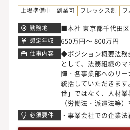
上場準備中
副業可
フレックス制
フ
■本社 東京都千代田区内
勤務地
際ビル3階
650万円～ 800万円
想定年収
◆ポジション概要法務
仕事内容
として、法務組織のマ
陣・各事業部へのリー
統括していただきます
番」ではなく、人材業
（労働法・派遣法等）
事業成長とガバナンス
・事業会社での企業法
必須要件
略の立案」を期待して
種契約書の審査、起案