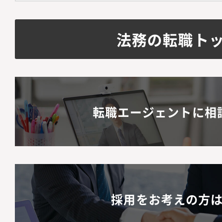
デート提案各事業部と
プライアンス」研修の
法務の転職ト
的リテラシー向上のた
組織構成メンバー2名
ションの魅力】・代表
断に直結するリーガル
転職エージェントに相
能です。・上場前後の
て、極めて市場価値の
習得できます。・キャ
じ、早期に法務責任者
採用をお考えの方