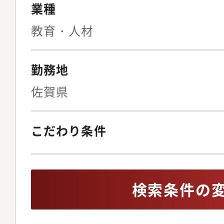
クヘッジ策の立案契約
業種
（月30?50件程度の
教育・人材
計、リーガルテックの
止めない法務」を実現
勤務地
ニュアル整備の指揮◆I
ス・リスク管理上場審
佐賀県
ガバナンス体制の構築
株主総会の事務局運営
こだわり条件
化内部通報制度の整備
イアンス違反発生時の
ISMSを含む、全社情
検索条件の
報保護体制の監督◆事
ンス文化の醸成労働者
の法改正を先読みした