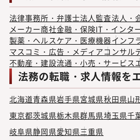
法律事務所・弁護士法人
監査法人・
メーカー
商社
金融・保険
IT・インタ
製薬・ヘルスケア・医療機器
インフ
マスコミ・広告・メディア
コンサル
不動産・建設
流通・小売・サービス
法務の転職・求人情報を
北海道
青森県
岩手県
宮城県
秋田県
山
東京都
茨城県
栃木県
群馬県
埼玉県
千
岐阜県
静岡県
愛知県
三重県