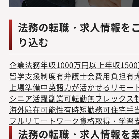
法務の転職・求人情報を
り込む
企業法務
年収1000万円以上
年収150
留学支援制度有
弁護士会費用負担有
上場準備中
英語力が活かせる
リモー
シニア活躍
副業可
転勤無
フレックス
海外駐在可能性有
時短勤務可
住宅手
フルリモートワーク
資格取得・学習
法務の転職・求人情報を