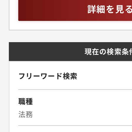
備を見据えた組織体制
ジネスレベル※英語お
詳細を見
法務の観点から経営判
問
プライアンス文化をゼ
る牽引役を担っていた
ジメント・法務戦略法
現在の検索条
ト（メンバーの育成、
理）全社的なリーガル
よび中長期的な法務戦
フリーワード検索
の折衝・連携およびリ
営陣に対する法的論点
職種
のサポート◆契約法務
統括複雑な契約スキー
法務
BPO、新規SaaS事