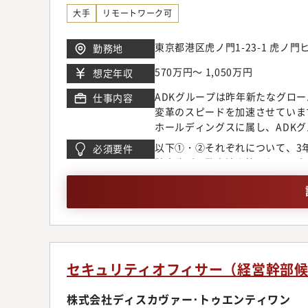
大手
リモートワーク可
東京都港区虎ノ門1-23-1 虎ノ
勤務地
570万円～ 1,050万円
想定年収
ADKグループは昨年新たなグロ
仕事内容
変革のスピードを加速させていま
ホールディングスに属し、ADK
制評価（SOX評価）を行ってい
以下①・②それぞれについて、3
必須要件
募集しています。韓国親会社の上
計事務所、監査法人等における内部
いう、グループにとって極めて重
IT全般統制（ITGC）の評価経験
側との頻繁な連携を通じ、グロー
めています。変革期の今しか経験
的な業務内容監査本部全体の主な
制評価（SOX評価）、各種オフ
す。監査本部では、年間監査計画
す。まずは、局長の下でアサイン
セキュリティオフィサー（経営幹部
いた後は、プロジェクトのチーム
くことを想定しています。・内部
株式会社ディスカヴァー･トゥエンティワン