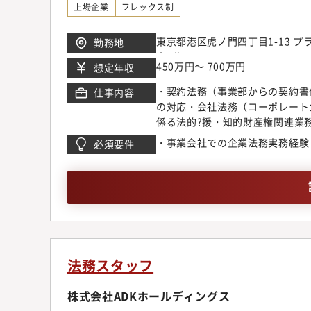
上場企業
フレックス制
東京都港区虎ノ門四丁目1-13 
勤務地
歩3分
450万円～ 700万円
想定年収
・契約法務（事業部からの契約書
仕事内容
の対応・会社法務（コーポレート
係る法的?援・知的財産権関連業
し、専?職として実務の最前線で
・事業会社での企業法務実務経験
必須要件
魅?】・東証グロース上場企業の成?
記録するなど急成?中のグループ
幅広い法務実務への挑戦：1名体
う法的?援まで、裁量を持って幅
法務スタッフ
株式会社ADKホールディングス