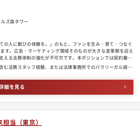
門ヒルズ森タワー
べての人に歓びの体験を。」のもと、ファンを生み・育て・つなぐ
います。広告・マーケティング領域そのものが大きな変革期を迎え
支える法務体制の強化が不可欠です。本ポジションでは契約審査
、ADKの挑戦を支える「事業推進型の法務人材」として成長して
含む法務スタッフ経験、または法律事務所でのパラリーガル経験
容】・各種契約書（和文中心）の一次レビュー・チェック・事業
補助・広告関連法規・個人情報保護法・取適法などに関する基礎
改定の補助・プロジェクト（新サービス、業務提携など）におけ
詳細を見る
も幅広い案件に触れられ、段階的にスキルを引き上げていくこと
仕事の魅力】■変革期のADKで、事業成長を支える“攻めの法
ーケティング領域は環境変化が加速しており、その中で法務が果
の中で、ビジネスの意思決定に関わる経験が早期に得られます。
面から支える醍醐味ADKの提供価値は「ファンを生み、深い関係
ス担当（東京）
に対して契約や法規対応を通じて「安心して挑戦できる基盤」を
全員が、変革者。」を体現できる環境停滞を恐れず、学び続け、挑戦