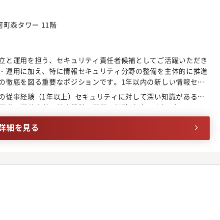
タリングの実施・臨時監査（ヘルプライン等内部通報対応など）
アドミ業務等■配属部署のミッション・ビジョン監査本部は、グ
リスクマネジメントシステムを強化を図りつつ、グループ全体で
河町森タワー 11階
型監査を目指しています。＜配属組織について＞・監査本部人
入社比率：約4割は監査本部への中途入社・年齢層：40代～50代
を想定（※業務量の状況により変動）・出張：必要に応じて発生。
立と運用を担う、セキュリティ責任者候補としてご活躍いただき
度）・転勤：当面想定していません。ハイブリッド勤務やフレック
・運用に加え、特に情報セキュリティ分野の整備を主体的に推進
ーンに合わせた自由度の高い働き方が可能です。また、内部監査
の徹底を図る重要なポジションです。1年以内の新しい情報セ
り、ADKの内部監査人としてのスキル習得を部門でサポートして
目指し、その達成に向けた戦略策定から実行までを一気通貫で担
の従事経験（1年以上）セキュリティに対して深い知識があるこ
ープに長く勤めるメンバーと外部で内部監査等の経験を積んで中途
リティポリシーの作成、改訂、導入、およびポリシーに定められた
て、要求・要件定義、基本設計、開発の経験（3年以上）プロジェク
試行錯誤を重ねながら新しい監査・評価体制を構築している過程
キュリティ体制の整備、導入、運用、情報セキュリティマネジメン
抽象度の高い課題を分解し、具体的なアクションレベルまで落と
業務の提案をできる方を求めています。■仕事の魅力当該ポジ
全社員への啓蒙、意識改革を目的とした研修や情報発信の企画・実
詳細を見る
でグループ全体の企業活動を俯瞰し、会計・法令・内部統制など
技術に関する情報の収集と発信● セキュリティに関する課題の抽
フェッショナルとして飛躍できる環境です。特に現在は、韓国親
ルへの具体化● サイバーセキュリティ対策【当社で期待される役
韓国内部統制基準）」の新規構築という、極めて希少なフェーズにあ
単なるIT管理者ではなく、経営の視点を持ったIT戦略の推進者で
わしながら、グループ全体の仕組みをゼロから形にしていく手応
発揮し、受け身の姿勢や「御用聞き」に留まらず、全社的なIT戦略
大きな醍醐味です。また、単なる評価業務に留まらず、新体制の
いただきます。
、数名のメンバーを率いるチームリーダーとしてのマネジメント
飛躍的に高めることが可能です。■キャリアパス 適性に応じて、
あります。