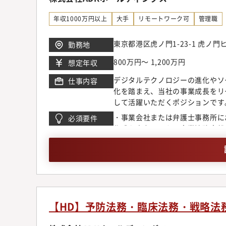
式および新株予約権の発行、管理
会的勢力排除体制の整備、運用■
年収1000万円以上
大手
リモートワーク可
管理職
的な経営判断と会社経営の健全性
スの土台造りを、コンプライアン
東京都港区虎ノ門1-23-1 虎ノ
勤務地
ます。＜配属組織について＞在籍
出身など、多様な法務バックグラ
800万円～ 1,200万円
想定年収
しつつ、業務の状況に合わせて在
デジタルテクノロジーの進化やソ
仕事内容
OJT + ADK独自研修（ADK U
化を踏まえ、当社の事業成長をリ
力】部門内の幅広い業務に携わる
して活躍いただくポジションです
が身につきます。また、グローバ
じて、法務組織内における後進の
よって部署が円滑に機能していく
・事業会社または弁護士事務所に
必須要件
に前に進める伴走者としての重要
グループの新体制移行に伴い、国
作成を中心とした、企業法務全般
力の大きなミッションをお任せし
手法の見直しを推進しているフェ
クト案件への関与経験・法務部門
内グループ各社へと法務管理の対
ら考え、形にしていくプロセスを
験（正式なラインマネジメントに
く重要なタイミングにあります。
ス】コーポレートガバナンス、リ
「ADKグループ全体を見据えた
ンス・監査・現場部門など多様な
ただける方を募集しています。■
門領域（法務・コンプラ等）を軸
してご入社いただき、法務実務へ
くことができます。
だくことを想定しています。入社
【HD】予防法務・臨床法務・戦略法
に関与し、ご経験や適性に応じて
重要プロジェクトの牽引など、よ