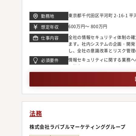
価）の実施・各種オフサイトモニ
の実施・その他 上記に関連する
ループ全体のガバナンス体制及び
東京都千代田区平河町 2-16-1 平
勤務地
同じゴールを追求するパートナー
600万円～ 800万円
想定年収
員；15名程度（2局構成）・中途
中心・残業時間：月20時間程度
全社の情報セキュリティ体制の確
仕事内容
（現状では多くて年に1～2回程
ます。社内システムの企画・開発
スタイム制など、各自の生活パタ
し、全社の意識改革とリスク管理
に係る資格取得への援助制度があ
キュリティポリシーの全社導入を
情報セキュリティに関する業務へ
必須要件
います。監査本部ではADKグル
当いただきます。● 情報セキュ
と社内SEあるいはSIerにおい
入社したメンバーとが融合して、
運用業務の的確な遂行● 情報セ
トマネジメント経験（1年以上）
にありますので、積極的に新しい
ト● SOCの立ち上げと運営● 
し込んだ経験
ションは、経営層に近い立ち位置
施● 最新のセキュリティ脅威や
幅広い専門性を磨くことで、プロ
象度の高い分解とアクションレベ
会社の上場に伴う「K-SOX（
割と醍醐味】当社が求めるのは、
ります。韓国HQと直接議論を交
す。 主体的なリーダーシップを
えは、変革期の今しか得られない
とデータ活用を最前線で牽引して
法務
確立に向けたプロジェクト推進や
スキル、グローバルな折衝能力を
株式会社ラバブルマーケティンググループ
監査本部内での局異動の可能性は