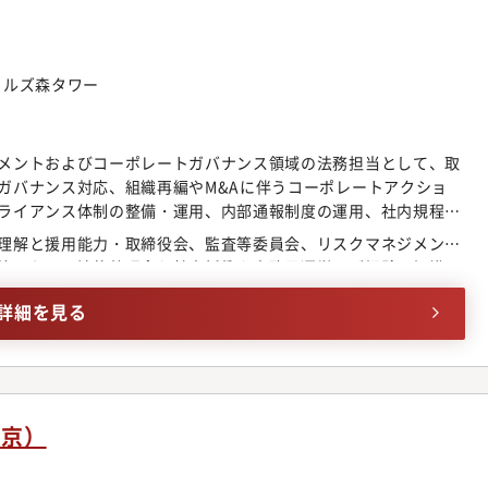
コミットする。若手でも「変革者」として活躍が期待される環境
、先輩社員からのサポートを受け、既存メンバーと協働しながら
事業や法務局の進め方を理解していただきます。その後は経験や
業に伴走する法務担当として活躍いただく想定です。将来的に
門ヒルズ森タワー
トをリードする、マネジメントに関与するなど、複数のキャリア
メントおよびコーポレートガバナンス領域の法務担当として、取
ガバナンス対応、組織再編やM&Aに伴うコーポレートアクショ
ライアンス体制の整備・運用、内部通報制度の運用、社内規程の
ス教育の実施、反社会的勢力排除体制の運用、法規制対応など、
理解と援用能力・取締役会、監査等委員会、リスクマネジメント
です。特に現在は、グループの新体制移行に伴い、既存のガバナ
等における法的整理含む社内折衝や事務局運営のご経験・組織再
ートしていく重要なフェーズにあります。従来の運用を維持する
クションガバナンス手続きのご経験
り実効性の高いルール作りや、各社への丁寧な定着化を実務面か
詳細を見る
集しています。特定の業務範囲に捉われず、組織の健全性を守る
ただける方を求めています。■具体的な業務内容※ご経験やスキ
ただく業務を決定しますが、以下のような業務を想定しておりま
取締役およびCxOの選任、報酬決定手続社内グループ再編やM＆
応取適法（旧下請法）など各種法規制への対応リスクマネジメン
東京）
会の事務局リスクマネジメント施策の取組み内部通報制度／取引
他社内規程の整備、運用稟議その他社内決裁制度の整備、運用株