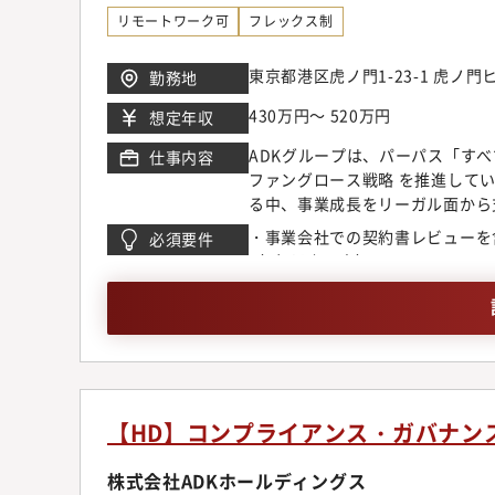
リモートワーク可
フレックス制
東京都港区虎ノ門1-23-1 虎ノ
勤務地
430万円～ 520万円
想定年収
ADKグループは、パーパス「す
仕事内容
ファングロース戦略 を推進して
る中、事業成長をリーガル面から
や法律相談、紛争対応等に携わり
・事業会社での契約書レビューを
必須要件
いただきます。【具体的な業務内
（1年以上目安）
部門からの法務相談に関する調査
検討・法令改正に伴う社内ルール
る法務サポート業務ジュニア層で
を前提としたポジションです。【
務”になれる広告×デジタル×マ
たす役割は拡大しています。変革
■ファングロース戦略をリーガル
【HD】コンプライアンス・ガバナン
を育てること」。法務はその挑戦
創ります。■ADK PRIDE「
株式会社ADKホールディングス