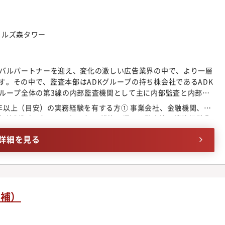
門ヒルズ森タワー
ーバルパートナーを迎え、変化の激しい広告業界の中で、より一層
す。その中で、監査本部はADKグループの持ち株会社であるADK
グループ全体の第3線の内部監査機関として主に内部監査と内部統
ます。今回は、監査本部の一員として、以下業務に従事頂ける方を
年以上（目安）の実務経験を有する方① 事業会社、金融機関、会
場に伴い、現在は「K-SOX（韓国内部統制基準）」の新規構築と
統制評価（J-SOX／SOX）の構築、運用、監査等の業務経験②
要なフェーズにあります。2026年度の運用開始に向け、親会社
バル水準の仕組みをゼロから形にしていく「構築メンバー」を求
詳細を見る
できない、希少性の高いキャリアを積むことが可能です。■具体
タスクは、以下の通りであり、当面は、監査企画局にて、内部統
サイトモニタリングおよび内部監査の企画業務を中心に従事頂きま
に基づき、監査・評価の対象毎にプロジェクトを設定していま
されたプロジェクトのメンバーとして従事頂き、業務に慣れて頂
候補）
リーダーとして、数名のメンバーを率いてプロジェクトを遂行頂
監査の実施・内部監査の企画等の実施・内部統制評価（SOX評