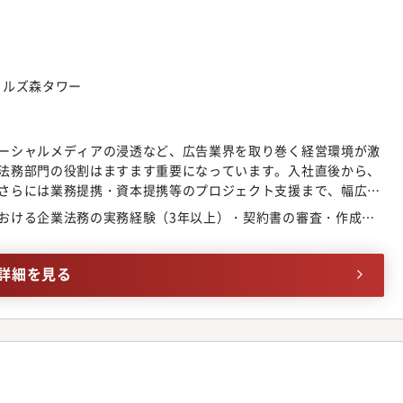
の組織として、以下の業務を担っています。・契約書（和文・英
に関する交渉支援・広告関連法規、個人情報保護法、取適法・フ
法律相談対応・海外事業者との取引や英文契約を含む案件への法
）・業務提携・資本提携、新規事業立上げ等のプロジェクト案件
門ヒルズ森タワー
商標・特許等）の管理・申請支援、紛争対応およびコンプライア
環境の変化を踏まえた社内ルール・業務フローの検討・改善、業
理ツール、AI等）の推進・事業部門・関連部署向けの法務知識の
ーシャルメディアの浸透など、広告業界を取り巻く経営環境が激
のミッション・ビジョンADKグループは、パーパスとして「すべ
法務部門の役割はますます重要になっています。入社直後から、
掲げ、顧客体験価値の創造を軸としたビジネスへの転換を進めて
さらには業務提携・資本提携等のプロジェクト支援まで、幅広い
局は、広告・マーケティング事業を中心に、契約対応や法的リス
に現在は、グループの新体制移行に伴い、国内グループ各社に対
やデジタル領域など、変化の大きいテーマにおいて、事業部門と
おける企業法務の実務経験（3年以上）・契約書の審査・作成の
の契約管理手法の見直しを進めています。単に型を運用するだけ
役割を担っています。法務局のミッションは、法的な正しさだけ
した、納得感のある法務サポートの形を自ら考え、定着させてい
背景や狙いを理解したうえで、リスクを整理し、実現に向けた選
ける方を募集しています。法務担当者として、未知の領域に対し
詳細を見る
ループの「顧客体験創造」をリーガルの側面から支えることです。
好奇心を持って前向きに取り組んでいただけることを期待してい
うバリューのもと、法務局自身も業務の進め方や仕組みを見直し
門の業務内容としては、下記が含まれます。・契約書（和文・英
し続けています。＜配属組織について＞法務局への配属となりま
する交渉支援・広告関連法規（景表法、著作権法等）、個人情報
で、広告・マーケティング領域を中心とした事業支援、契約対応、
護法などを中心とした法律相談対応・海外事業者との取引や英文
法務機能を担っています。特定分野ごとに完全に分業するのでは
経験・スキルに応じて）・業務提携・資本提携、新規事業立上
グループ長やメンバーと連携・相談しながら対応する体制を取っ
ェクト案件に対する法務支援・商標、特許等知的財産権の管理、
や性別を問わず多様なメンバーが在籍しており、中途入社者もそ