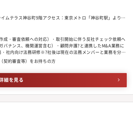
プライムテラス神谷町9階アクセス：東京メトロ「神谷町駅」より徒
作成・審査依頼への対応）・取引開始に伴う反社チェック依頼へ
ガバナンス、機関運営含む）・顧問弁護?と連携したM&A業務に
務・社内向け法務研修※?社後は現在の法務メンバーと業務を分担
?を発揮していただくことを期待しています。【ポジションの
（契約審査等）をお持ちの方
を?える実感：2021年の上場後、売上?が前年同期?44.1%増を
において、法務の?場から組織基盤の強化に直接貢献できます。・
制の組織であるため、契約審査から機関運営、さらにはM&Aに伴
詳細を見る
広く経験を積むことが可能です。