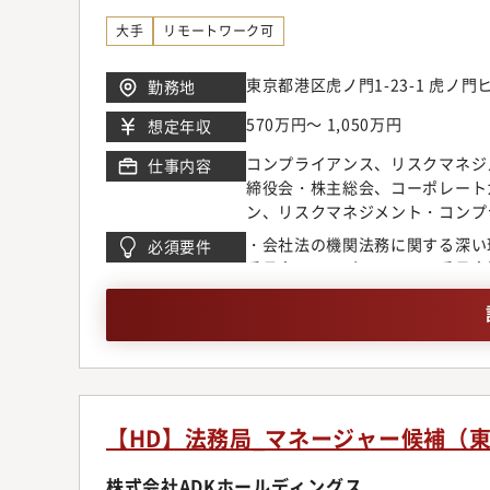
し、多様性を掛け合わせ、結果に
です。【キャリアパス】入社後は
大手
リモートワーク可
担当業務を持ち、当社グループの
志向に応じて役割の幅を広げ、事
東京都港区虎ノ門1-23-1 虎ノ
勤務地
は、専門性を深める、プロジェク
の方向性があります。
570万円～ 1,050万円
想定年収
コンプライアンス、リスクマネジ
仕事内容
締役会・株主総会、コーポレート
ン、リスクマネジメント・コンプ
整備、株式実務、コンプライアン
・会社法の機関法務に関する深い
必須要件
幅広い業務をご担当いただく予定
委員会、コンプライアンス委員会
ンス・リスク管理手法をアップデ
編における法的なコーポレートア
だけでなく、新体制に合わせたよ
ら具体的に推進いただける方を募
ための土台作りを柔軟に担ってい
ル、適性等を判断のうえご担当い
す。取締役会、株主総会の事務局
A案件における会社法等の実務対
【HD】法務局_マネージャー候補（
ト委員会、コンプライアンス委員
先通報制度の整備、運用定款その
株式会社ADKホールディングス