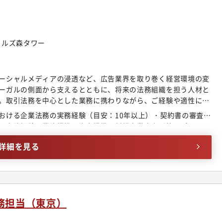
等コンプライアンス教育、風土改革プログラムの計画、実施反社
配属部署のミッション・ビジョン社内外のニーズに応えうる合理
を守り、「すべての人に『歓びの体験』を。」というADKパーパ
ス、コーポレートガバナンスにより実践・実現することを目指し
門ヒルズ森タワー
メンバー：９名本部中途比率：約50％事業会社出身、法律事務所
ウンドを持つメンバーが協働しています。週2日の出勤を基本と
宅勤務も柔軟に活用できるハイブリッド体制を導入しています。
ーシャルメディアの浸透など、広告業界を取り巻く経営環境の変
NIVERSITY 等） により、若手も成長しやすい環境です。【仕事の魅
ーガルの側面から支えるとともに、将来の法務組織を担う人材と
ため、特定の領域に縛られず、組織運営の全体像を把握する視点
。取引法務を中心とした業務に携わりながら、ご経験や適性に応
ル展開に伴う組織の変化を肌で感じながら、自身のサポートに
育成や業務改善にとどまらず、事業部門に寄り添いビジネスを共
手応えをダイレクトに実感できるポジションです。特に現在は、
おける企業法務の実務経験（目安：10年以上）・契約書の審査・
案件のリードや、横断プロジェクトの牽引など、より裁量と影響
内グループ各社へのガバナンス体制の適用や、既存のリスク管理
の実務経験・業務提携・資本提携、新規事業立上げ等のプロジェ
ていく想定です。特に現在は、グループの新体制移行に伴い、国
ーズです。現場の実情に即した「より実効性のある仕組み」を自
またはそれに準ずる組織において、チームや案件をリードした経
象範囲を拡大し、既存の契約審査手法や判断基準を再整備してい
詳細を見る
経験できるのは、今のADKならではの醍醐味です。【キャリアパ
限らず、複数名での業務推進・統括経験を含む）
現局長や各グループ長と連携し、これまでのご経験を活かして
スクコンプライアンス領域とも、マネジメントや法務・ファイナ
実効性のある法務管理体制」を地道に形にし、実務面からリードい
バックグラウンドを持つメンバーと協働することで、ご自身の専
具体的な業務内容本ポジションは、将来の法務組織の中核人材と
にしつつも、組織運営に必要な幅広い知見を吸収し、スキルを磨
の関与を通じて当社のビジネスや業務全体への理解を深めていた
後は、既存のマネジメント体制やグループ長と連携しながら業務
務担当（東京）
、段階的に後進の育成や業務改善のリード、事業部門に伴走する
り裁量と影響力の大きな役割を担っていただきます。＜法務局の