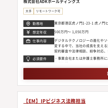
株式会社ADKホールディングス
業務内容＞法務局は約20名規模
文）の審査・作成および契約条件
大手
リモートワーク可
リーランス保護法等を中心とした
務対応（ご経験・スキルに応じて
東京都港区虎ノ門1-23-1 虎ノ
勤務地
に対する法務支援・知的財産権（
ンス対応の支援・法令改正や事業
500万円～ 1,050万円
想定年収
務基盤整備やツール活用（契約管
デジタルテクノロジーの進化やソ
仕事内容
共有、教育・情報発信■配属部署
変する中で、当社の成長を支える
ての人に『歓びの体験』を。」を
契約審査や法律相談、紛争対応、
います。こうした変化の中で法務
実務に携わっていただきます。特
ク管理を担うとともに、新規事業
・事業会社または弁護士事務所に
必須要件
するリーガル機能の展開や、既存
並走しながら、挑戦を後押しする
実務経験
でなく、グループ各社の実情に即
にとらわれるのではなく、事業の
くプロセスを具体的に推進いただ
択肢を提示することで、ADKグ
ても、プロフェッショナルな知的
また、「全員が、改革者。」とい
ます。■具体的な業務内容法務部
ながら、より良い支援の形を模索
文）の審査・作成、契約条件に関
す。法務局は約20名規模の組織
保護法、取適法・フリーランス保
知的財産、紛争対応など、幅広い
契約を含む案件への法務対応（ご
【EM】IPビジネス法務担当
なく、案件内容や状況に応じて、
げ、新規サービス導入等のプロジ
ています。新卒・中途、出身業界