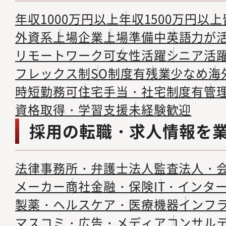
年収1000万円以上
年収1500万円以上
外資系
上場企業
上場準備中
英語力が
リモートワーク可
女性活躍
シニア活
フレックス制
SO制度有
残業少なめ
海
時短勤務可
住宅手当・社宅制度有
管
資格取得・学習支援
未経験歓迎
採用の転職・求人情報を
法律事務所・弁護士法人
監査法人・
メーカー
商社
金融・保険
IT・インタ
製薬・ヘルスケア・医療機器
インフ
マスコミ・広告・メディア
コンサル