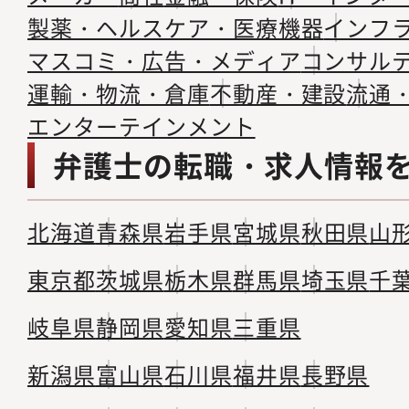
製薬・ヘルスケア・医療機器
インフ
マスコミ・広告・メディア
コンサル
運輸・物流・倉庫
不動産・建設
流通
エンターテインメント
弁護士の転職・求人情報
北海道
青森県
岩手県
宮城県
秋田県
山
東京都
茨城県
栃木県
群馬県
埼玉県
千
岐阜県
静岡県
愛知県
三重県
新潟県
富山県
石川県
福井県
長野県