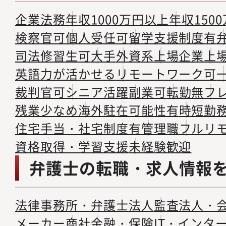
企業法務
年収1000万円以上
年収150
検察官可
個人受任可
留学支援制度有
司法修習生可
大手
外資系
上場企業
上
英語力が活かせる
リモートワーク可
裁判官可
シニア活躍
副業可
転勤無
フ
残業少なめ
海外駐在可能性有
時短勤
住宅手当・社宅制度有
管理職
フルリ
資格取得・学習支援
未経験歓迎
弁護士の転職・求人情報
法律事務所・弁護士法人
監査法人・
メーカー
商社
金融・保険
IT・インタ