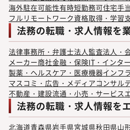
海外駐在可能性有
時短勤務可
住宅手
フルリモートワーク
資格取得・学習
法務の転職・求人情報を
法律事務所・弁護士法人
監査法人・
メーカー
商社
金融・保険
IT・インタ
製薬・ヘルスケア・医療機器
インフ
マスコミ・広告・メディア
コンサル
不動産・建設
流通・小売・サービス
法務の転職・求人情報を
北海道
青森県
岩手県
宮城県
秋田県
山