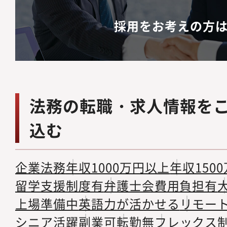
採用をお考えの方
法務の転職・求人情報を
込む
企業法務
年収1000万円以上
年収150
留学支援制度有
弁護士会費用負担有
上場準備中
英語力が活かせる
リモー
シニア活躍
副業可
転勤無
フレックス