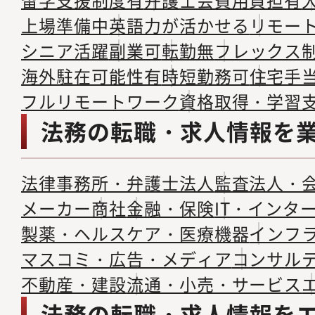
上場準備中
英語力が活かせる
リモー
シニア活躍
副業可
転勤無
フレックス
海外駐在可能性有
時短勤務可
住宅手
フルリモートワーク
資格取得・学習
法務の転職・求人情報を
法律事務所・弁護士法人
監査法人・
メーカー
商社
金融・保険
IT・インタ
製薬・ヘルスケア・医療機器
インフ
マスコミ・広告・メディア
コンサル
不動産・建設
流通・小売・サービス
法務の転職・求人情報を