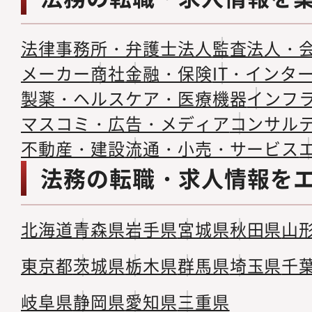
法律事務所・弁護士法人
監査法人・
メーカー
商社
金融・保険
IT・インタ
製薬・ヘルスケア・医療機器
インフ
マスコミ・広告・メディア
コンサル
不動産・建設
流通・小売・サービス
法務の転職・求人情報を
北海道
青森県
岩手県
宮城県
秋田県
山
東京都
茨城県
栃木県
群馬県
埼玉県
千
岐阜県
静岡県
愛知県
三重県