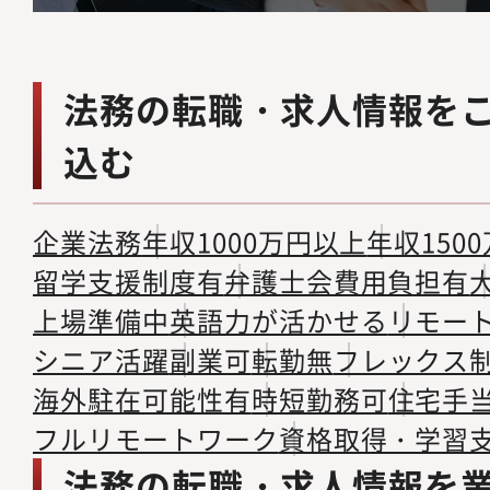
法務の転職・求人情報を
込む
企業法務
年収1000万円以上
年収150
留学支援制度有
弁護士会費用負担有
上場準備中
英語力が活かせる
リモー
シニア活躍
副業可
転勤無
フレックス
海外駐在可能性有
時短勤務可
住宅手
フルリモートワーク
資格取得・学習
法務の転職・求人情報を